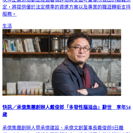
定，將提供優於法定標準的資遣方案以及專業的職涯轉銜支持
服務。
生活
快訊／承億集團創辦人戴俊郎「多發性腦溢血」辭世 享年54
歲
承億集團創辦人暨承億建設、承億文創董事長戴俊郎9日離