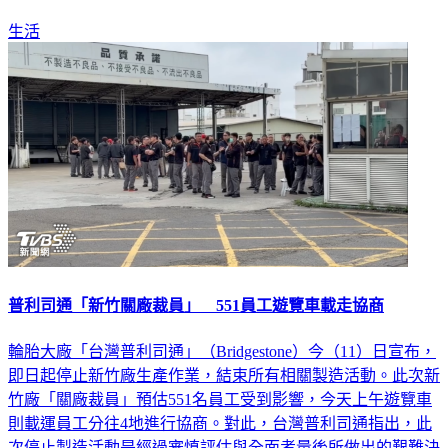
生活
普利司通「新竹關廠裁員」 551員工遊覽車載走協商
輪胎大廠「台灣普利司通」（Bridgestone）今（11）日宣布，
即日起停止新竹廠生產作業，結束所有相關製造活動。此次新
竹廠「關廠裁員」預估551名員工受到影響，今天上午遊覽車
則載運員工分往4地進行協商。對此，台灣普利司通指出，此
次停止製造活動是經過審慎評估與全面考量後所做出的艱難決