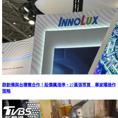
群創傳與台積電合作！股價飆漲停、27萬張等買 專家曝操作
策略