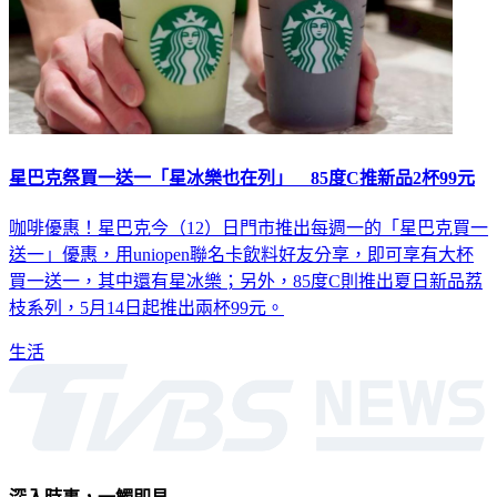
星巴克祭買一送一「星冰樂也在列」 85度C推新品2杯99元
咖啡優惠！星巴克今（12）日門市推出每週一的「星巴克買一
送一」優惠，用uniopen聯名卡飲料好友分享，即可享有大杯
買一送一，其中還有星冰樂；另外，85度C則推出夏日新品荔
枝系列，5月14日起推出兩杯99元。
生活