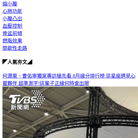
縮小腹
心肺功能
小腹凸出
血壓控制
骨盆前傾
燃脂效果
間歇性走路
◤人氣夯文◢
何潤東、曹佑寧獨家專訪搶先看
8月緣分排行榜 這星座遇見心
靈夥伴
超準測字!這輩子正緣何時會出現