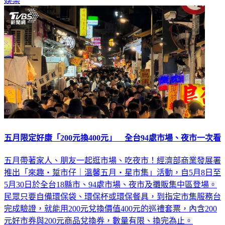
娛樂
五月限定好康「200元換400元」 全台94處市場、夜市一次看
五月帶著家人、朋友一起逛市場、吃夜市！經濟部商業發展署
推出「來趣・踅市仔｜溫馨五月・星市集」活動，自5月8日至
5月30日於全台18縣市、94處市場、夜市及攤販集中區登場。
民眾只要自備環保袋、環保杯或環保餐具，到指定市集服務台
完成驗證，就能用200元兌換價值400元的巡禮套票，內含200
元好市券與200元商品兌換券，數量有限、換完為止。