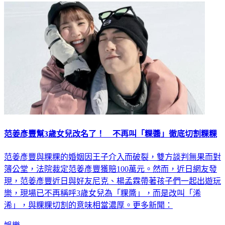
范姜彥豐幫3歲女兒改名了！ 不再叫「粿醬」徹底切割粿粿
范姜彥豐與粿粿的婚姻因王子介入而破裂，雙方談判無果而對
簿公堂，法院裁定范姜彥豐獲賠100萬元。然而，近日網友發
現，范姜彥豐近日與好友尼克、楊孟霖帶著孩子們一起出遊玩
樂，現場已不再稱呼3歲女兒為「粿醬」，而是改叫「浠
浠」，與粿粿切割的意味相當濃厚。更多新聞：