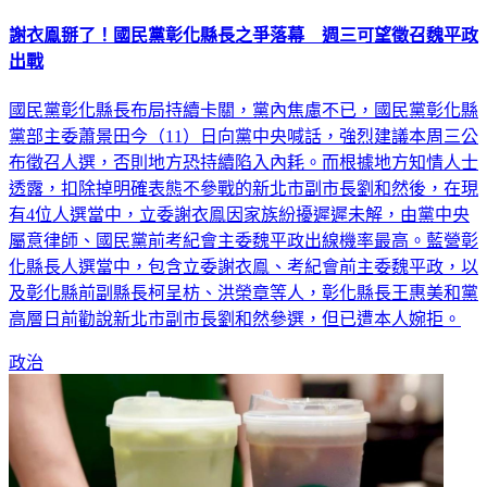
謝衣鳯掰了！國民黨彰化縣長之爭落幕 週三可望徵召魏平政
出戰
國民黨彰化縣長布局持續卡關，黨內焦慮不已，國民黨彰化縣
黨部主委蕭景田今（11）日向黨中央喊話，強烈建議本周三公
布徵召人選，否則地方恐持續陷入內耗。而根據地方知情人士
透露，扣除掉明確表態不參戰的新北市副市長劉和然後，在現
有4位人選當中，立委謝衣鳯因家族紛擾遲遲未解，由黨中央
屬意律師、國民黨前考紀會主委魏平政出線機率最高。藍營彰
化縣長人選當中，包含立委謝衣鳯、考紀會前主委魏平政，以
及彰化縣前副縣長柯呈枋、洪榮章等人，彰化縣長王惠美和黨
高層日前勸說新北市副市長劉和然參選，但已遭本人婉拒。
政治