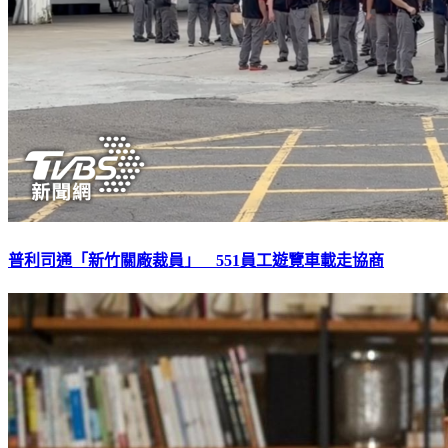
普利司通「新竹關廠裁員」 551員工遊覽車載走協商