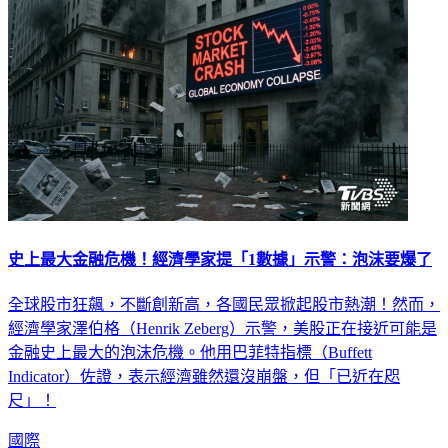
史上最大金融危機！經濟學家提「1數據」示警：泡沫要爆了
全球股市狂飆，不斷創新高，各國民眾掀起股市熱潮！然而，
經濟學家澤伯格（Henrik Zeberg）示警，美股正在接近可能是
金融史上最大的泡沫危機。他用巴菲特指標（Buffett
Indicator）佐證，表示經濟雖然還沒崩盤，但「已近在咫
尺」！
國際