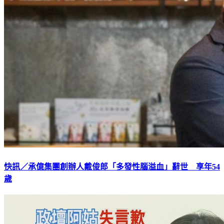
快訊／承億集團創辦人戴俊郎「多發性腦溢血」辭世 享年54
歲