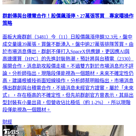
群創傳與台積電合作！股價飆漲停、27萬張等買 專家曝操作
策略
面板大廠群創（3481）今（11）日股價飆漲停鎖32.3元，盤中
成交量達39萬張，買盤不斷湧入，盤中逾27萬張排隊等買。由
於市場消息傳出，群創不僅打入SpaceX供應鏈，更因應AI與
高速運算（HPC）的先進封裝熱潮，預計將與台積電（2330）
展開合作，消息助攻股價走揚。不過雙方對於市場消息均不評
論。分析師指出，現階段僅能視為一個題材，未來不確定性仍
高，建議根據技術面短線操作。分析師蔡明翰指出，市場消息
傳出群創與台積電合作，不過消息未經官方證實，屬於「未來
式」，存在極高的不確定性，但先前群創官方曾表示，其扇出
型封裝有小量出貨，但營收佔比極低（約 1-2%），所以現階
段僅能視為一個題材。
財經