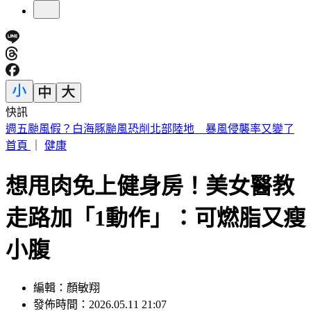
快訊
張韶涵、孫燕姿都來了！ 淚眼慟別化妝師陳聆薇
首頁
｜
健康
想甩肉免上健身房！美女醫教
走路加「1動作」：可燃脂又瘦
小腹
編輯：顏敏翔
發佈時間：2026.05.11 21:07