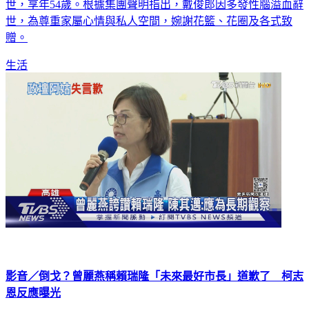
世，享年54歲。根據集團聲明指出，戴俊郎因多發性腦溢血辭
世，為尊重家屬⼼情與私⼈空間，婉謝花籃、花圈及各式致
贈。
生活
影音／倒戈？曾麗燕稱賴瑞隆「未來最好市長」道歉了 柯志
恩反應曝光