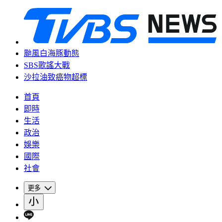
颱風白海豚動態
SBS歌謠大戰
沙拉油致癌物超標
首頁
即時
生活
政治
娛樂
國際
社會
更多