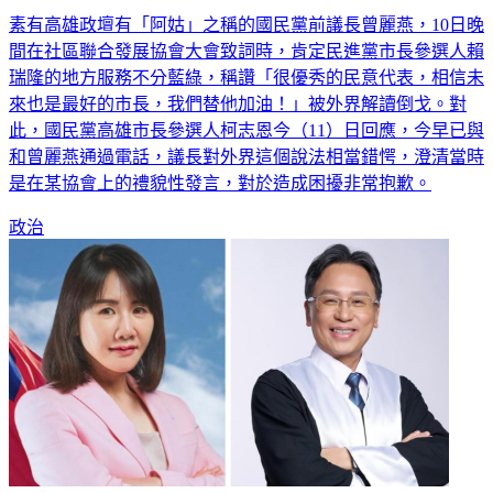
素有高雄政壇有「阿姑」之稱的國民黨前議長曾麗燕，10日晚
間在社區聯合發展協會大會致詞時，肯定民進黨市長參選人賴
瑞隆的地方服務不分藍綠，稱讚「很優秀的民意代表，相信未
來也是最好的市長，我們替他加油！」被外界解讀倒戈。對
此，國民黨高雄市長參選人柯志恩今（11）日回應，今早已與
和曾麗燕通過電話，議長對外界這個說法相當錯愕，澄清當時
是在某協會上的禮貌性發言，對於造成困擾非常抱歉。
政治