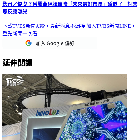
影音／倒戈？曾麗燕稱賴瑞隆「未來最好市長」道歉了 柯志
恩反應曝光
下載TVBS新聞APP，最新消息不漏接
加入TVBS新聞LINE，
重點新聞一次看
延伸閱讀