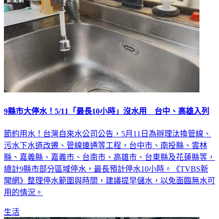
9縣市大停水！5/11「最長10小時」沒水用 台中、高雄入列
節約用水！台灣自來水公司公告，5月11日為辦理汰換管線、
污水下水道改遷、管線連通等工程，台中市、南投縣、雲林
縣、嘉義縣、嘉義市、台南市、高雄市、台東縣及花蓮縣等，
總計9縣市部分區域停水，最長預計停水10小時。《TVBS新
聞網》整理停水範圍與時間，建議提早儲水，以免面臨無水可
用的情況。
生活