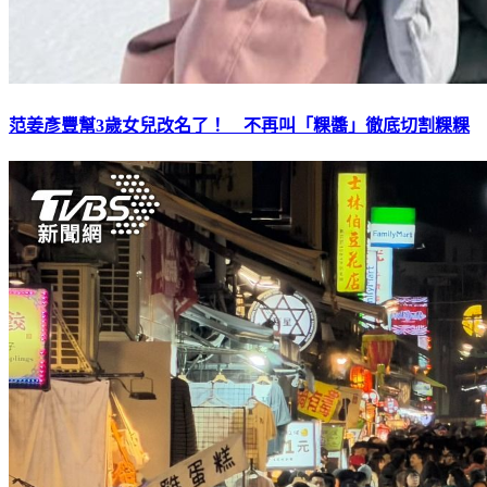
范姜彥豐幫3歲女兒改名了！ 不再叫「粿醬」徹底切割粿粿