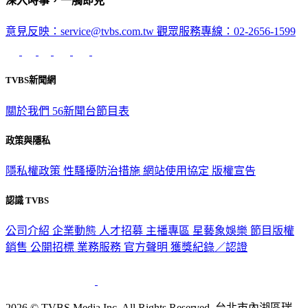
深入時事，一觸即見
意見反映：service@tvbs.com.tw
觀眾服務專線：02-2656-1599
TVBS新聞網
關於我們
56新聞台節目表
政策與隱私
隱私權政策
性騷擾防治措施
網站使用協定
版權宣告
認識 TVBS
公司介紹
企業動態
人才招募
主播專區
星藝象娛樂
節目版權
銷售
公開招標
業務服務
官方聲明
獲獎紀錄／認證
2026 © TVBS Media Inc. All Rights Reserved. 台北市內湖區瑞