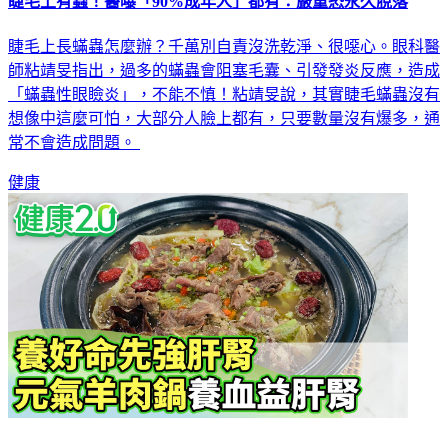
睫毛上長蟎蟲怎麼辦？千萬別自責沒洗乾淨、很噁心。眼科醫
師粘靖旻指出，過多的蟎蟲會阻塞毛囊、引發發炎反應，造成
「蟎蟲性眼瞼炎」，不能不慎！粘靖旻說，其實睫毛蟎蟲沒有
想像中這麼可怕，大部分人臉上都有，只要數量沒有爆多，通
常不會造成問題。
健康