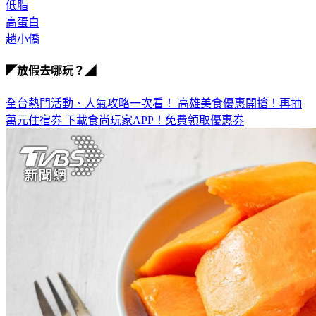
高蛋白
趙小僑
◤放假去哪玩？◢
全台熱門活動、人氣攻略一次看！
高雄美食優惠開搶！再抽
萬元住宿券
下載食尚玩家APP！免費領取優惠券