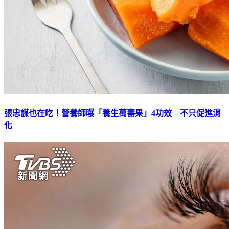
張忠謀也在吃！營養師曝「養生萬壽果」4功效 不只促進消
化