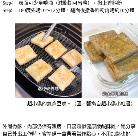
Step5：180度先烤10～12分鐘，翻面後撒香料粉再烤約10分鐘
趙小僑的氣炸豆腐。（圖／翻攝自趙小僑小紅書）
外層微酥、內部仍保有嫩度，口感類似健康版鹹酥雞。她分享
自己外出工作時，會準備一盒帶著當作點心，不用加熱也好
吃。