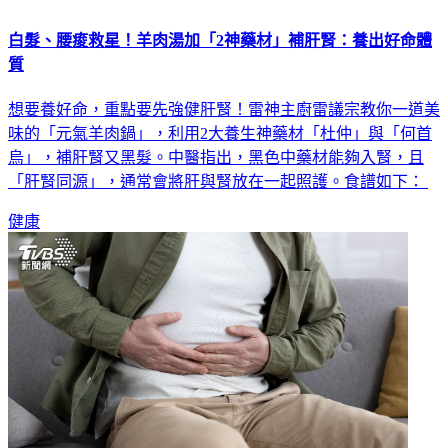
白髮、腰痠救星！羊肉湯加「2神藥材」補肝腎：養出好命體
質
想要養好命，重點要先強健肝腎！雷神主廚雷議宗教你一道美
味的「元氣羊肉鍋」，利用2大養生神藥材「杜仲」與「何首
烏」，補肝腎又黑髮。中醫指出，黑色中藥材能夠入腎，且
「肝腎同源」，通常會將肝與腎放在一起照護。食譜如下：
健康