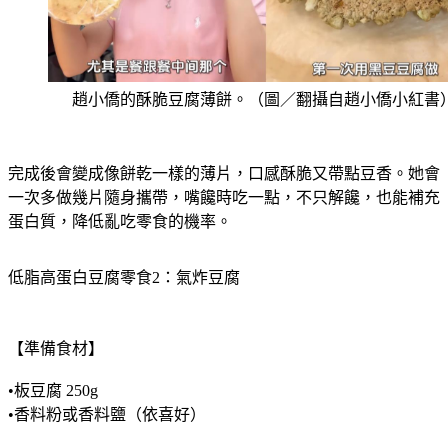
趙小僑的酥脆豆腐薄餅。（圖／翻攝自趙小僑小紅書
完成後會變成像餅乾一樣的薄片，口感酥脆又帶點豆香。她會
一次多做幾片隨身攜帶，嘴饞時吃一點，不只解饞，也能補充
蛋白質，降低亂吃零食的機率。
低脂高蛋白豆腐零食2：氣炸豆腐
【準備食材】
•板豆腐 250g
•香料粉或香料鹽（依喜好）