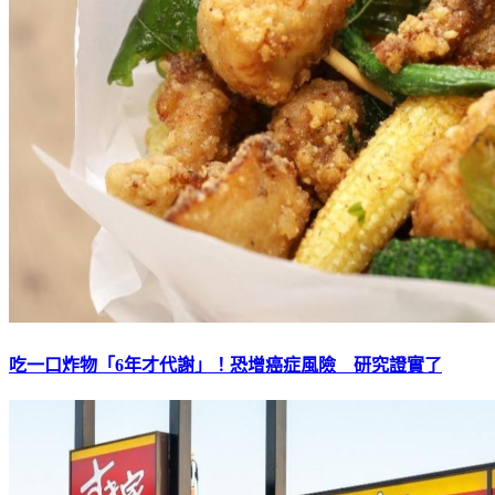
吃一口炸物「6年才代謝」！恐增癌症風險 研究證實了