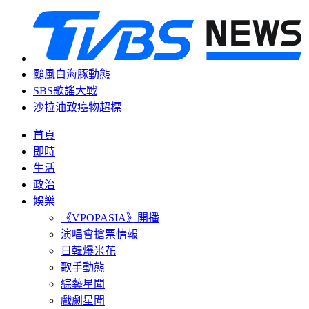
颱風白海豚動態
SBS歌謠大戰
沙拉油致癌物超標
首頁
即時
生活
政治
娛樂
《VPOPASIA》開播
演唱會搶票情報
日韓爆米花
歌手動態
綜藝星聞
戲劇星聞