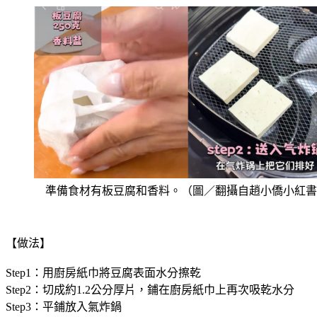
準備食材有板豆腐和香料。（圖／翻攝自趙小僑小紅書
【做法】
Step1：用廚房紙巾將豆腐表面水分擦乾
Step2：切成約1.2公分厚片，鋪在廚房紙巾上再次吸乾水分
Step3：平鋪放入氣炸鍋
Step4：表面可少量噴油（減脂期可省略），撒上香料粉