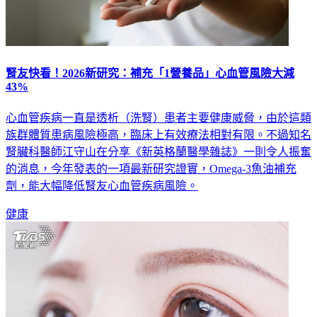
腎友快看！2026新研究：補充「1營養品」心血管風險大減
43%
心血管疾病一直是透析（洗腎）患者主要健康威脅，由於這類
族群體質患病風險極高，臨床上有效療法相對有限。不過知名
腎臟科醫師江守山在分享《新英格蘭醫學雜誌》一則令人振奮
的消息，今年發表的一項最新研究證實，Omega-3魚油補充
劑，能大幅降低腎友心血管疾病風險。
健康