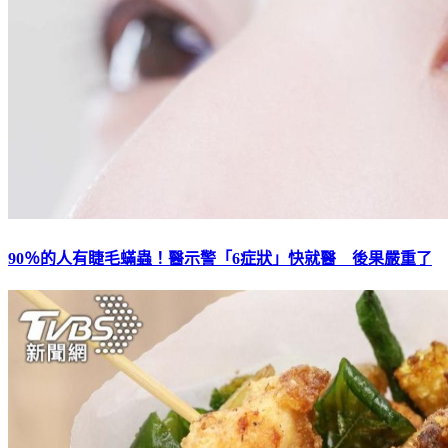
90％的人有睫毛蟎蟲！醫示警「6症狀」快就醫 後果嚴重了