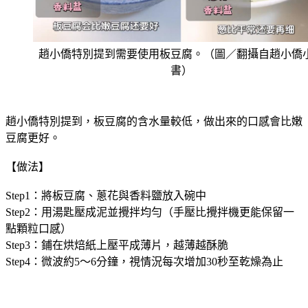
趙小僑特別提到需要使用板豆腐。（圖／翻攝自趙小僑
書）
趙小僑特別提到，板豆腐的含水量較低，做出來的口感會比嫩
豆腐更好。
【做法】
Step1：將板豆腐、蔥花與香料鹽放入碗中
Step2：用湯匙壓成泥並攪拌均勻（手壓比攪拌機更能保留一
點顆粒口感）
Step3：鋪在烘焙紙上壓平成薄片，越薄越酥脆
Step4：微波約5～6分鐘，視情況每次增加30秒至乾燥為止