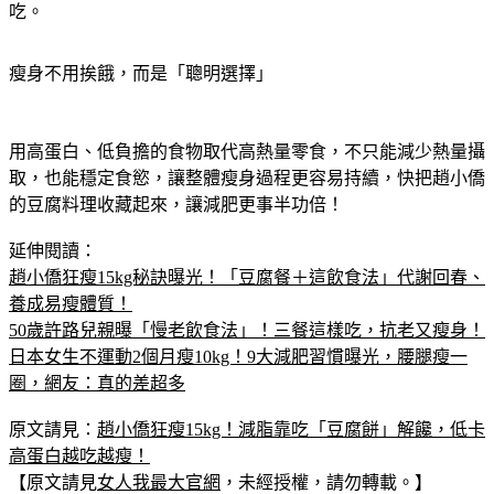
瘦身不用挨餓，而是「聰明選擇」
用高蛋白、低負擔的食物取代高熱量零食，不只能減少熱量攝
取，也能穩定食慾，讓整體瘦身過程更容易持續，快把趙小僑
的豆腐料理收藏起來，讓減肥更事半功倍！
延伸閱讀：
趙小僑狂瘦15kg秘訣曝光！「豆腐餐＋這飲食法」代謝回春、
養成易瘦體質！
50歲許路兒親曝「慢老飲食法」！三餐這樣吃，抗老又瘦身！
日本女生不運動2個月瘦10kg！9大減肥習慣曝光，腰腿瘦一
圈，網友：真的差超多
原文請見：
趙小僑狂瘦15kg！減脂靠吃「豆腐餅」解饞，低卡
高蛋白越吃越瘦！
【原文請見
女人我最大官網
，未經授權，請勿轉載。】