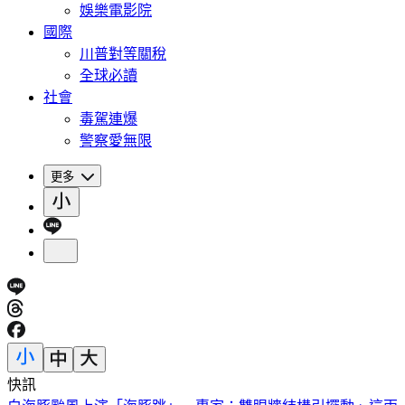
娛樂電影院
國際
川普對等關稅
全球必讀
社會
毒駕連爆
警察愛無限
更多
快訊