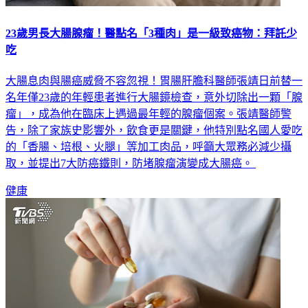
23歲男長大腸腺瘤！醫點名「3種肉」是一級致癌物：拜託少
吃
大腸息肉與腸癌威脅不容忽視！胃腸肝膽科醫師張靖日前替一
名年僅23歲的年輕患者進行大腸鏡檢查，意外切除出一顆「腺
瘤」，成為他在臨床上遇過最年輕的腺瘤個案。張靖醫師警
告，除了家族史影響外，飲食更是關鍵，他特別點名國人愛吃
的「香腸、培根、火腿」等加工肉品，呼籲大眾務必減少攝
取，並提出7大防癌鐵則，防堵腺瘤演變成大腸癌。
健康