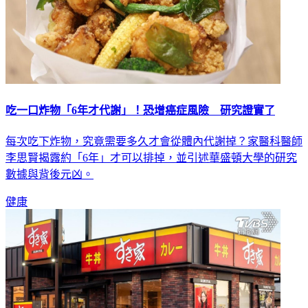
吃一口炸物「6年才代謝」！恐增癌症風險 研究證實了
每次吃下炸物，究竟需要多久才會從體內代謝掉？家醫科醫師
李思賢揭露約「6年」才可以排掉，並引述華盛頓大學的研究
數據與背後元凶。
健康