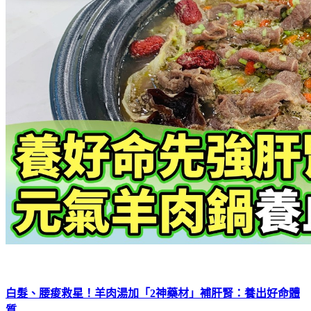
白髮、腰痠救星！羊肉湯加「2神藥材」補肝腎：養出好命體
質