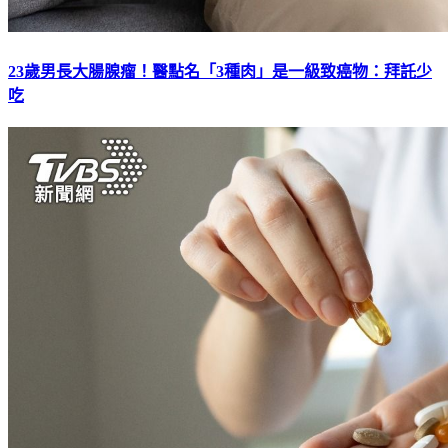
23歲男長大腸腺瘤！醫點名「3種肉」是一級致癌物：拜託少
吃