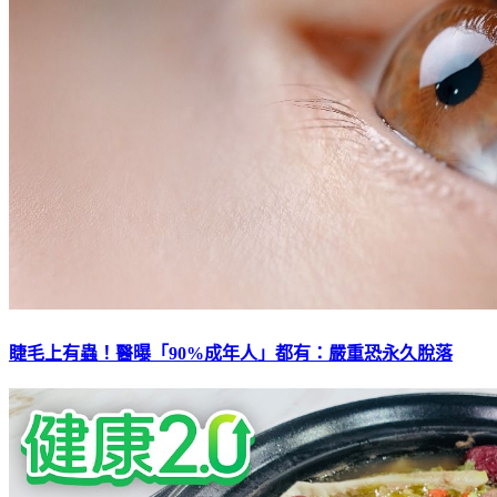
睫毛上有蟲！醫曝「90%成年人」都有：嚴重恐永久脫落