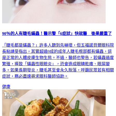
90％的人有睫毛蟎蟲！醫示警「6症狀」快就醫 後果嚴重了
「睫毛都是蟎蟲？」許多人聽到先嚇壞，但五福諾貝爾眼科院
長粘靖旻指出，其實超過9成的成年人睫毛根部都有蟎蟲，這
是正常的人體皮膚生物生態。不過，醫師也警告，若蟎蟲過度
繁殖，導致「蟎蟲性眼瞼炎」，恐會造成眼睛乾癢、眼屎變
多。如果長期發炎，睫毛甚至會永久脫落，呼籲民眾若有相關
症狀，務必盡速尋求眼科醫師協助。
健康