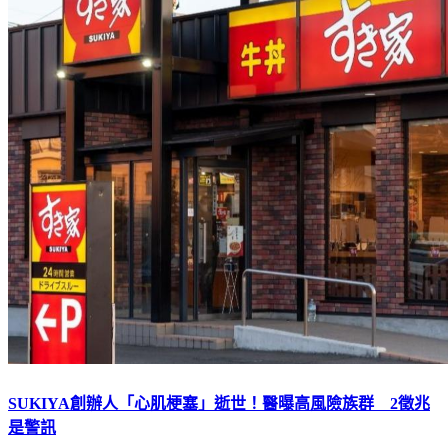
SUKIYA創辦人「心肌梗塞」逝世！醫曝高風險族群 2徵兆
是警訊