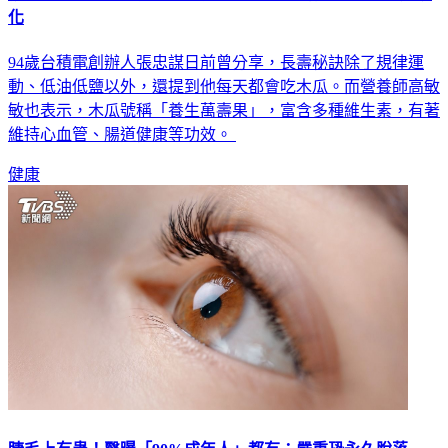
94歲台積電創辦人張忠謀日前曾分享，長壽秘訣除了規律運
動、低油低鹽以外，還提到他每天都會吃木瓜。而營養師高敏
敏也表示，木瓜號稱「養生萬壽果」，富含多種維生素，有著
維持心血管、腸道健康等功效。
健康
睫毛上有蟲！醫曝「90%成年人」都有：嚴重恐永久脫落