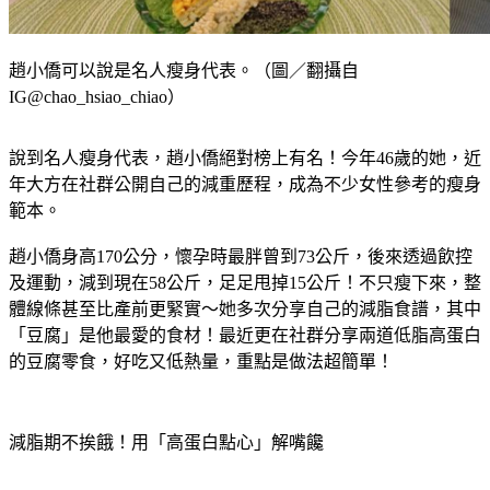
趙小僑可以說是名人瘦身代表。（圖／翻攝自
IG@chao_hsiao_chiao）
說到名人瘦身代表，趙小僑絕對榜上有名！今年46歲的她，近
年大方在社群公開自己的減重歷程，成為不少女性參考的瘦身
範本。
趙小僑身高170公分，懷孕時最胖曾到73公斤，後來透過飲控
及運動，減到現在58公斤，足足甩掉15公斤！不只瘦下來，整
體線條甚至比產前更緊實～她多次分享自己的減脂食譜，其中
「豆腐」是他最愛的食材！最近更在社群分享兩道低脂高蛋白
的豆腐零食，好吃又低熱量，重點是做法超簡單！
減脂期不挨餓！用「高蛋白點心」解嘴饞