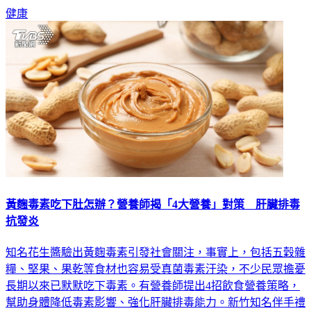
健康
黃麴毒素吃下肚怎辦？營養師揭「4大營養」對策 肝臟排毒
抗發炎
知名花生醬驗出黃麴毒素引發社會關注，事實上，包括五穀雜
糧、堅果、果乾等食材也容易受真菌毒素汙染，不少民眾擔憂
長期以來已默默吃下毒素。有營養師提出4招飲食營養策略，
幫助身體降低毒素影響、強化肝臟排毒能力。新竹知名伴手禮