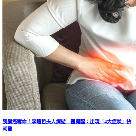
胰臟癌奪命！李遠哲夫人病逝 醫提醒：出現「4大症狀」快
就醫