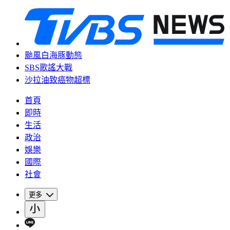
颱風白海豚動態
SBS歌謠大戰
沙拉油致癌物超標
首頁
即時
生活
政治
娛樂
國際
社會
更多