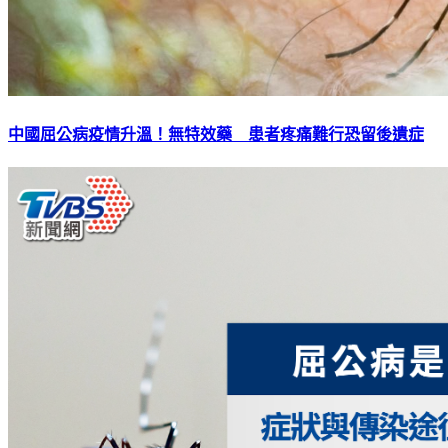
中國屈公病疫情升溫！無特效藥 患者疼痛難行恐留後遺症