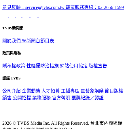
意見反映：service@tvbs.com.tw
觀眾服務專線：02-2656-1599
TVBS新聞網
關於我們
56新聞台節目表
政策與隱私
隱私權政策
性騷擾防治措施
網站使用協定
版權宣告
認識 TVBS
公司介紹
企業動態
人才招募
主播專區
星藝象娛樂
節目版權
銷售
公開招標
業務服務
官方聲明
獲獎紀錄／認證
2026 © TVBS Media Inc. All Rights Reserved. 台北市內湖區瑞