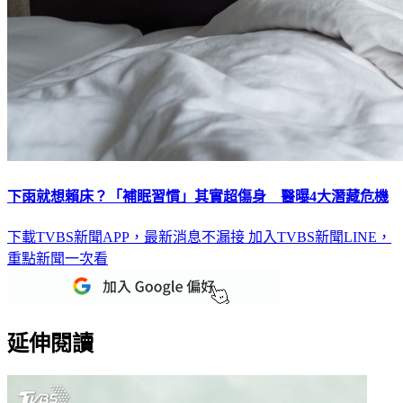
下雨就想賴床？「補眠習慣」其實超傷身 醫曝4大潛藏危機
下載TVBS新聞APP，最新消息不漏接
加入TVBS新聞LINE，
重點新聞一次看
延伸閱讀