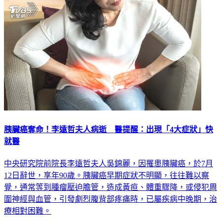
胰臟癌奪命！李遠哲夫人病逝 醫提醒：出現「4大症狀」快
就醫
中央研究院前院長李遠哲夫人吳錦麗，因罹患胰臟癌，於7月
12日辭世，享年90歲。胰臟癌早期症狀不明顯，往往難以察
覺，通常等到腫瘤壓迫膽管，造成黃疸、體重驟降，或侵犯周
圍神經與血管，引發劇烈腹背部疼痛時，已屬疾病中晚期，治
療相對困難。