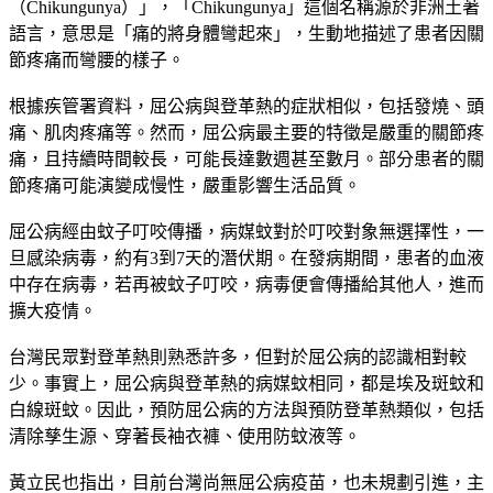
（Chikungunya）」，「Chikungunya」這個名稱源於非洲土著
語言，意思是「痛的將身體彎起來」，生動地描述了患者因關
節疼痛而彎腰的樣子。
根據疾管署資料，屈公病與登革熱的症狀相似，包括發燒、頭
痛、肌肉疼痛等。然而，屈公病最主要的特徵是嚴重的關節疼
痛，且持續時間較長，可能長達數週甚至數月。部分患者的關
節疼痛可能演變成慢性，嚴重影響生活品質。
屈公病經由蚊子叮咬傳播，病媒蚊對於叮咬對象無選擇性，一
旦感染病毒，約有3到7天的潛伏期。在發病期間，患者的血液
中存在病毒，若再被蚊子叮咬，病毒便會傳播給其他人，進而
擴大疫情。
台灣民眾對登革熱則熟悉許多，但對於屈公病的認識相對較
少。事實上，屈公病與登革熱的病媒蚊相同，都是埃及斑蚊和
白線斑蚊。因此，預防屈公病的方法與預防登革熱類似，包括
清除孳生源、穿著長袖衣褲、使用防蚊液等。
黃立民也指出，目前台灣尚無屈公病疫苗，也未規劃引進，主