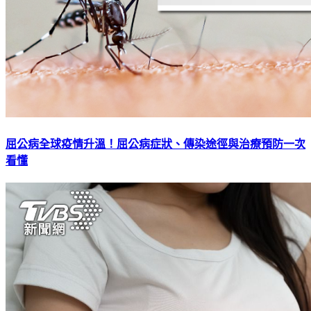
屈公病全球疫情升溫！屈公病症狀、傳染途徑與治療預防一次
看懂