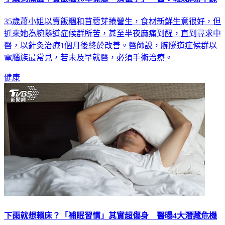
35歲蕭小姐以賣飯糰和苜蓿芽捲營生，食材新鮮生意很好，但
近來她為腕隧道症候群所苦，甚至半夜麻痛到醒，直到尋求中
醫，以針灸治療1個月後終於改善。醫師說，腕隧道症候群以
電腦族最常見，若未及早就醫，必須手術治療。
健康
下雨就想賴床？「補眠習慣」其實超傷身 醫曝4大潛藏危機