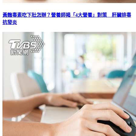
黃麴毒素吃下肚怎辦？營養師揭「4大營養」對策 肝臟排毒
抗發炎