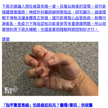
下雨天總讓人想在被窩多睡一會，這看似無害的習慣，卻可能
暗藏健康風險。神經外科醫師謝炳賢指出，研究顯示，過度睡
眠不僅無法讓身體真正恢復，還可能導致心血管疾病、新陳代
謝紊亂、免疫力下降及認知功能衰退等多重健康問題，所以就
算想利用下雨天補眠，也還是要把睡眠時間控制好才行。
健康
「指甲驚冒黑線」怕是癌症前兆？醫曝5警訊：快就醫