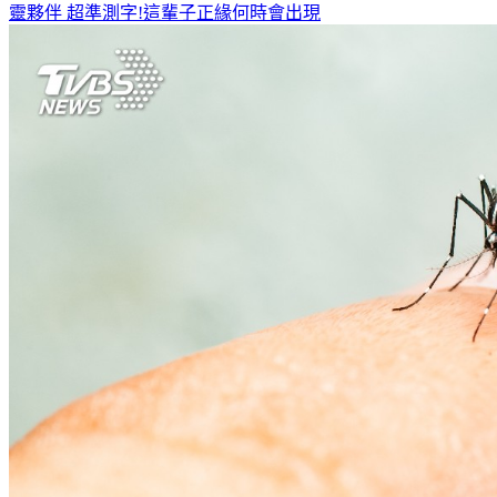
靈夥伴
超準測字!這輩子正緣何時會出現