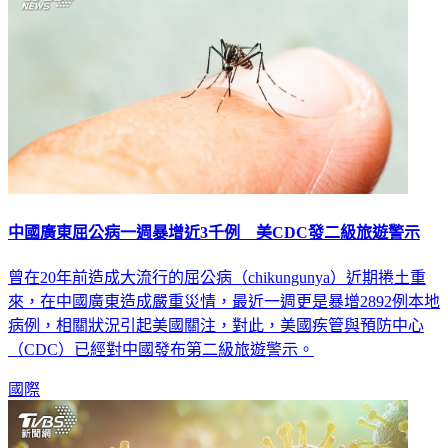
中國廣東屈公病一週暴增近3千例 美CDC發二級旅遊警示
曾在20年前造成大流行的屈公病（chikungunya）近期捲土重
來，在中國廣東造成嚴重災情，最近一週更是暴增2892例本地
病例，相關狀況引起美國關注，對此，美國疾管與預防中心
（CDC）已經對中國發布第二級旅遊警示。
國際