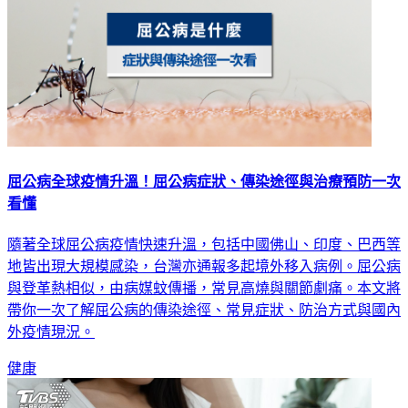
屈公病全球疫情升溫！屈公病症狀、傳染途徑與治療預防一次
看懂
隨著全球屈公病疫情快速升溫，包括中國佛山、印度、巴西等
地皆出現大規模感染，台灣亦通報多起境外移入病例。屈公病
與登革熱相似，由病媒蚊傳播，常見高燒與關節劇痛。本文將
帶你一次了解屈公病的傳染途徑、常見症狀、防治方式與國內
外疫情現況。
健康