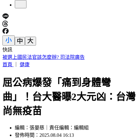
快訊
IU無預警召喚前男友 韓網替「她」心疼：很不舒服
首頁
｜
健康
屈公病爆發「痛到身體彎
曲」！台大醫曝2大元凶：台灣
尚無疫苗
編輯：張晏慈｜責任編輯：編輯組
發佈時間：2025.08.04 16:13