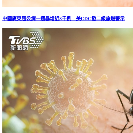
中國廣東屈公病一週暴增近3千例 美CDC發二級旅遊警示