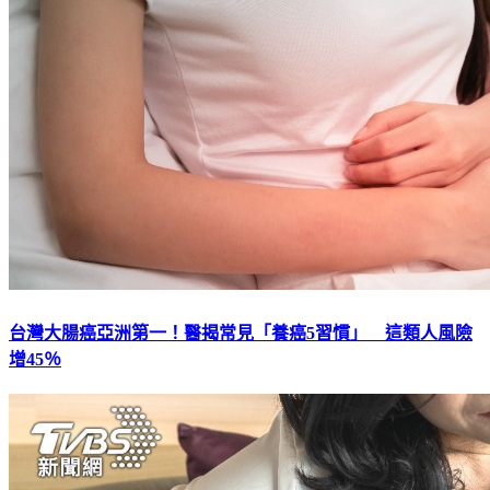
台灣大腸癌亞洲第一！醫揭常見「養癌5習慣」 這類人風險
增45％