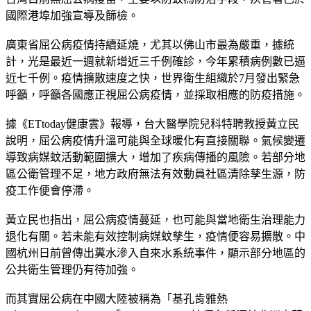
國際港埠加強宣導及篩檢。
廣東省屈公病疫情持續延燒，尤其以佛山市最為嚴重，據統
計，光是最近一週就新增近三千例確診，今年累積病例數已逼
近七千例。疫情擴散速度之快，世界衛生組織於7月發出緊急
呼籲，呼籲各國應正視屈公病疫情，並採取相應的防疫措施。
據《ETtoday健康雲》報導，台大醫學院兒科特聘教授黃立民
說明，屈
公病疫情升溫可能與全球暖化有直接關聯
。氣候變遷
導致病媒蚊活動範圍擴大，增加了疾病傳播的風險。若部分地
區公衛管理不足，地方政府無法有效動員社區清除孳生源，防
疫工作便會停滯。
黃立民也指出，屈公病疫情蔓延，也
可能與當地衛生治理能力
退化有關
。若未能有效控制病媒蚊孳生，疫情便容易擴散。中
國杭州日前曾傳出糞水滲入自來水系統事件，顯示部分地區的
公共衛生管理仍有待加強。
而其實屈公病在中國大陸被稱為「基孔肯雅熱