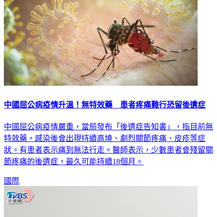
中國屈公病疫情升溫！無特效藥 患者疼痛難行恐留後遺症
中國屈公病疫情嚴重，當局發布「後遺症告知書」，指目前無
特效藥，感染後會出現持續高燒、劇烈關節疼痛、皮疹等症
狀。有患者表示痛到無法行走。醫師表示，少數患者會殘留關
節疼痛的後遺症，最久可能持續18個月。
國際