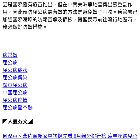
因是國際雖有疫苗推出，但在中南美洲等地曾傳出嚴重副作
用，因此預防屈公病最有效的方法是避免蚊子叮咬。疾管署已
加強國際港埠的防範宣導及篩檢，提醒民眾前往流行地區時，
務必做好防蚊措施。
病媒蚊
屈公病
屈公病症狀
屈公病傳染
廣東屈公病
中國屈公病
屈公病疫情
屈公病登革熱
◤人氣夯文◢
何潤東、曹佑寧獨家專訪搶先看
8月緣分排行榜 這星座遇見心