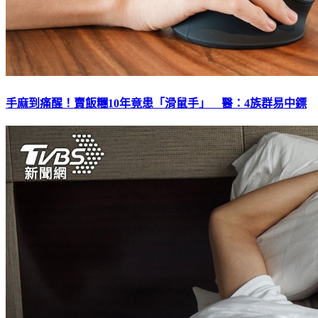
手麻到痛醒！賣飯糰10年竟患「滑鼠手」 醫：4族群易中鏢