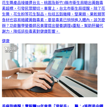
花生醬產品接連遭台北、桃園及新竹3縣市衛生局驗出黃麴毒
素超標，引發民眾關切。事實上，台北市衛生局提醒，除了花
生醬、花生粉等花生製品，包括五穀雜糧、堅果類、果乾類等
食材也容易暗藏黃麴毒素，要是毒素已悄悄進入體內，該怎麼
辦？功能醫學營養師呂美寶提出營養調理4重點，幫助肝臟代
謝力，降低這些毒素對健康影響。
健康
手麻到痛醒！賣飯糰10年竟患「滑鼠手」 醫：4族群易中鏢