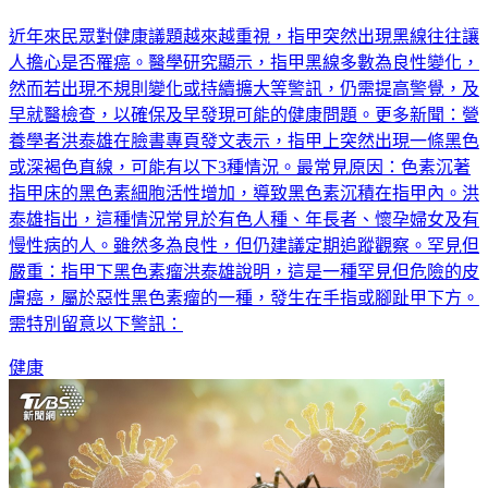
近年來民眾對健康議題越來越重視，指甲突然出現黑線往往讓
人擔心是否罹癌。醫學研究顯示，指甲黑線多數為良性變化，
然而若出現不規則變化或持續擴大等警訊，仍需提高警覺，及
早就醫檢查，以確保及早發現可能的健康問題。更多新聞：營
養學者洪泰雄在臉書專頁發文表示，指甲上突然出現一條黑色
或深褐色直線，可能有以下3種情況。最常見原因：色素沉著
指甲床的黑色素細胞活性增加，導致黑色素沉積在指甲內。洪
泰雄指出，這種情況常見於有色人種、年長者、懷孕婦女及有
慢性病的人。雖然多為良性，但仍建議定期追蹤觀察。罕見但
嚴重：指甲下黑色素瘤洪泰雄說明，這是一種罕見但危險的皮
膚癌，屬於惡性黑色素瘤的一種，發生在手指或腳趾甲下方。
需特別留意以下警訊：
健康