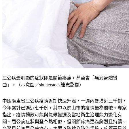
屈公病最明顯的症狀即是關節疼痛，甚至會「痛到身體彎
曲」。（示意圖／shutterstock達志影像）
中國廣東省屈公病疫情近期快速升溫，一週內暴增近三千例，
今年累計已逼近七千例，其中以佛山市的疫情最為嚴峻。專家
指出，疫情擴散可能與氣候變遷及當地衛生治理能力退化有
關。屈公病症狀與登革熱相似，但關節疼痛更為劇烈且持續。
台灣目前無屈公病疫苗，主要以防蚊為防治手段，疾管署已於