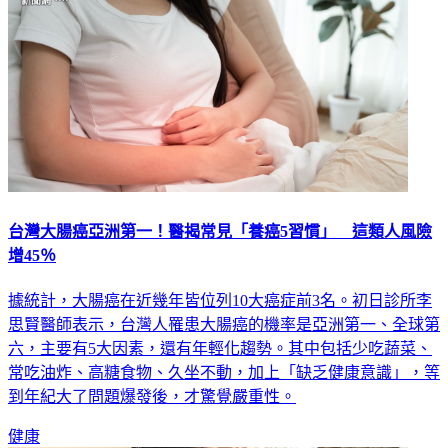
台灣大腸癌亞洲第一！醫揭常見「養癌5習慣」 這類人風險
增45％
據統計，大腸癌在近幾年皆位列10大癌症前3名。初日診所李
思賢醫師表示，台灣人罹患大腸癌的機率是亞洲第一、全球第
六，主要有5大因素，還有年輕化趨勢。其中包括少吃蔬菜、
常吃油炸、高糖食物、久坐不動，加上「缺乏健康意識」，等
到年紀大了問題爆發後，才驚覺嚴重性。
健康