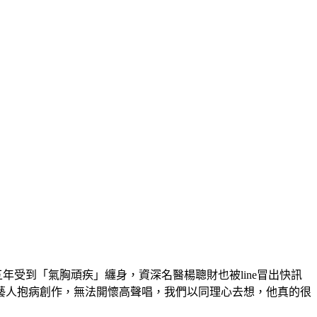
年受到「氣胸頑疾」纏身，資深名醫楊聰財也被line冒出快訊
藝人抱病創作，無法開懷高聲唱，我們以同理心去想，他真的很