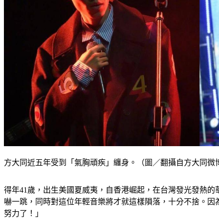
方大同近五年受到「氣胸頑疾」纏身。（圖／翻攝自方大同微
得年41歲，出生美國夏威夷，自香港崛起，在台灣發光發熱的華
嚇一跳，同時對這位年輕音樂將才就這樣隕落，十分不捨。因
努力了！」