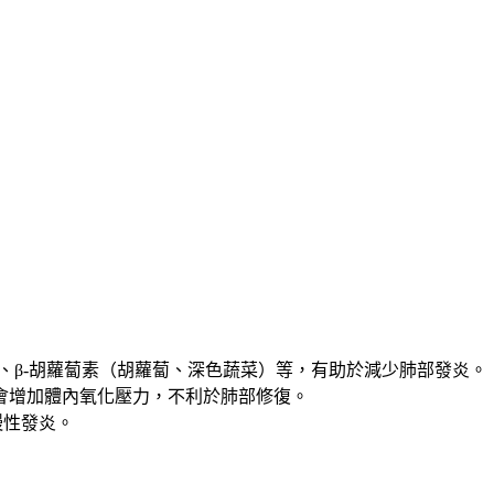
、β-胡蘿蔔素（胡蘿蔔、深色蔬菜）等，有助於減少肺部發炎。
會增加體內氧化壓力，不利於肺部修復。
慢性發炎。