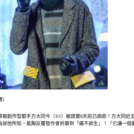
博）
裔創作型歌手方大同今（3/1）被證實8天前已病逝！方大同近五
為就他所知，氣胸反覆發作會折磨到「痛不欲生」！「它讓一個