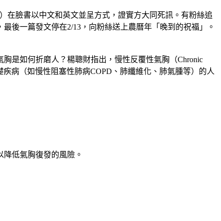
sic）在臉書以中文和英文並呈方式，證實方大同死訊。有粉絲追
後一篇發文停在2/13，向粉絲送上農曆年「晚到的祝福」。
如何折磨人？楊聰財指出，慢性反覆性氣胸（Chronic 
x）或有肺部基礎疾病（如慢性阻塞性肺病COPD、肺纖維化、肺氣腫等）的人
以降低氣胸復發的風險。