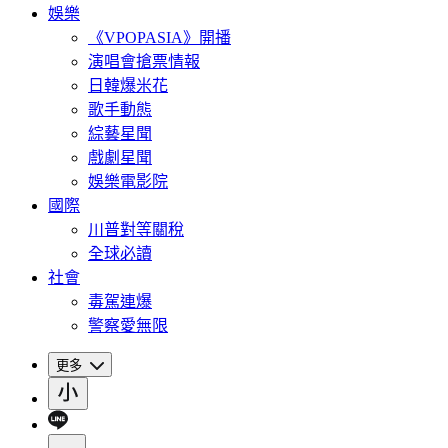
娛樂
《VPOPASIA》開播
演唱會搶票情報
日韓爆米花
歌手動態
綜藝星聞
戲劇星聞
娛樂電影院
國際
川普對等關稅
全球必讀
社會
毒駕連爆
警察愛無限
更多