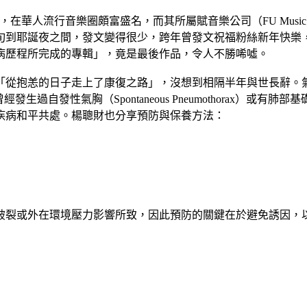
格，在華人流行音樂圈頗富盛名，而其所屬賦音樂公司（FU Mu
到耶誕夜之間，發文變得很少，跨年曾發文祝福粉絲新年快樂，最
病歷程所完成的專輯」，竟是最後作品，令人不勝唏噓。
抱恙的日子走上了康復之路」，沒想到相隔半年與世長辭。氣胸是
是對於曾經發生過自發性氣胸（Spontaneous Pneumothora
疾病和平共處。楊聰財也分享預防與保養方法：
破裂或外在環境壓力影響所致，因此預防的關鍵在於
避免誘因
，