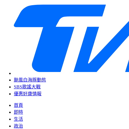
颱風白海豚動態
SBS歌謠大戰
優惠好康情報
首頁
即時
生活
政治