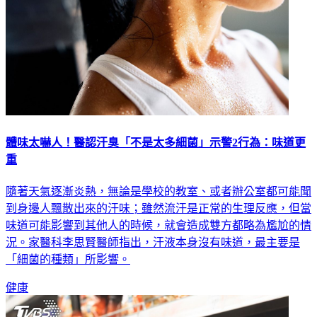
體味太嚇人！醫認汗臭「不是太多細菌」示警2行為：味道更
重
隨著天氣逐漸炎熱，無論是學校的教室、或者辦公室都可能聞
到身邊人飄散出來的汗味；雖然流汗是正常的生理反應，但當
味道可能影響到其他人的時候，就會造成雙方都略為尷尬的情
況。家醫科李思賢醫師指出，汗液本身沒有味道，最主要是
「細菌的種類」所影響。
健康