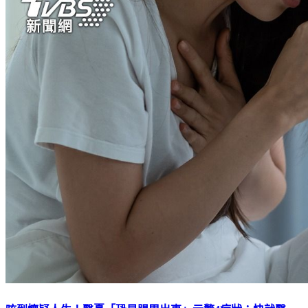
咳到懷疑人生！醫憂「恐是腸胃出事」示警4症狀：快就醫