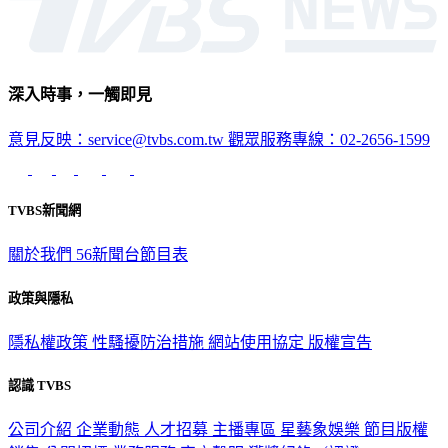
深入時事，一觸即見
意見反映：service@tvbs.com.tw
觀眾服務專線：02-2656-1599
TVBS新聞網
關於我們
56新聞台節目表
政策與隱私
隱私權政策
性騷擾防治措施
網站使用協定
版權宣告
認識 TVBS
公司介紹
企業動態
人才招募
主播專區
星藝象娛樂
節目版權
銷售
公開招標
業務服務
官方聲明
獲獎紀錄／認證