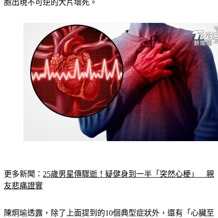
塞，導致心臟未能及時獲得這些養分與氧氣，最終導致心肌細
胞出現不可逆的大片壞死。
更多新聞：
25歲男星傳驟逝！疑健身到一半「突然心梗」　親
友悲痛證實