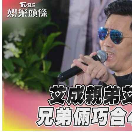
靈夥伴
超準測字!這輩子正緣何時會出現