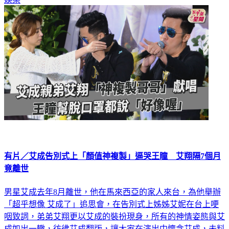
娛樂
有片／艾成告別式上「顏值神複製」逼哭王瞳 艾翔隔7個月
竟離世
男星艾成去年8月離世，他在馬來西亞的家人來台，為他舉辦
「超乎想像 艾成了」追思會，在告別式上姊姊艾妮在台上哽
咽致詞，弟弟艾翔更以艾成的裝扮現身，所有的神情姿態與艾