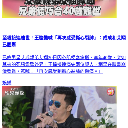
至親接連離世！王瞳慟喊「再次感受撕心裂肺」：成成和艾翔
已團聚
已故男星艾成親弟艾翔20日因心肌梗塞病逝，享年40歲，突如
其來的死訊震驚外界，王瞳接連痛失兩位親人，稍早在臉書崩
潰發聲，悲喊：「再次感受到撕心裂肺的傷痛。」
娛樂