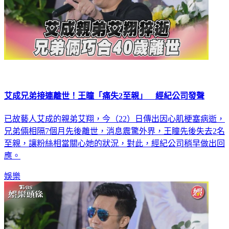
艾成兄弟接連離世！王瞳「痛失2至親」 經紀公司發聲
已故藝人艾成的親弟艾翔，今（22）日傳出因心肌梗塞病逝，
兄弟倆相隔7個月先後離世，消息震驚外界，王瞳先後失去2名
至親，讓粉絲相當關心她的狀況，對此，經紀公司稍早做出回
應。
娛樂