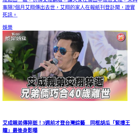
成如出一轍，彷彿艾成翻版，讓大家在演出中懷念艾成，未料
事隔7個月艾翔傳出去世，艾翔的家人在報紙刊登訃聞，證實
死訊。
娛樂
艾成親弟傳猝逝！3週前才登台灣綜藝 同框胡瓜「緊摟王
瞳」最後身影曝