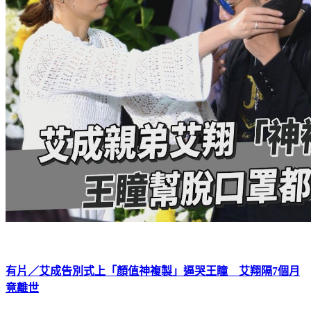
有片／艾成告別式上「顏值神複製」逼哭王瞳 艾翔隔7個月
竟離世