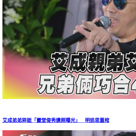
艾成弟弟猝逝「靈堂俊秀遺照曝光」 明追思蓋棺