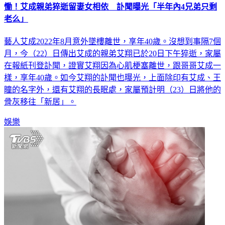
慟！艾成親弟猝逝留妻女相依 訃聞曝光「半年內4兄弟只剩
老么」
藝人艾成2022年8月意外墜樓離世，享年40歲。沒想到事隔7個
月，今（22）日傳出艾成的親弟艾翔已於20日下午猝逝，家屬
在報紙刊登訃聞，證實艾翔因為心肌梗塞離世，跟哥哥艾成一
樣，享年40歲。如今艾翔的訃聞也曝光，上面除印有艾成、王
瞳的名字外，還有艾翔的長眠處，家屬預計明（23）日將他的
骨灰移往「新居」。
娛樂