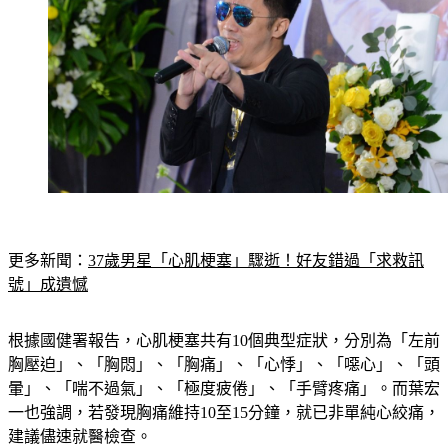
更多新聞：
37歲男星「心肌梗塞」驟逝！好友錯過「求救訊
號」成遺憾
根據國健署報告，心肌梗塞共有10個典型症狀，分別為「左前
胸壓迫」、「胸悶」、「胸痛」、「心悸」、「噁心」、「頭
暈」、「喘不過氣」、「極度疲倦」、「手臂疼痛」。而葉宏
一也強調，若發現胸痛維持10至15分鐘，就已非單純心絞痛，