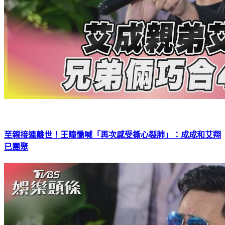
至親接連離世！王瞳慟喊「再次感受撕心裂肺」：成成和艾翔
已團聚