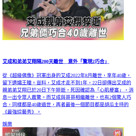
艾成和弟弟艾翔隔200天離世 意外「驚現2巧合」
從《超級偶像》冠軍出身的艾成2022年8月離世，享年40歲，
留下遺孀王瞳。豈料，艾成才走不到1年，22日卻傳出艾成的
親弟弟艾翔已於20日下午猝逝，死因確認為「心肌梗塞」，消
息一出令眾人震驚。而艾成與哥哥相繼離世，也有2個驚人巧
合，同樣都是40歲過世，再者最後一個節目都是胡瓜主持的
《最強綜藝秀》。
娛樂