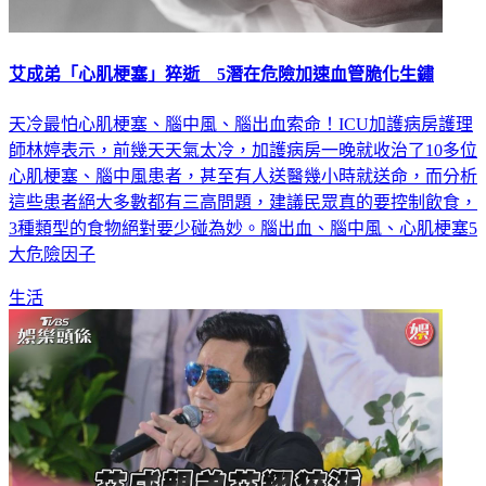
艾成弟「心肌梗塞」猝逝 5潛在危險加速血管脆化生鏽
天冷最怕心肌梗塞、腦中風、腦出血索命！ICU加護病房護理
師林婷表示，前幾天天氣太冷，加護病房一晚就收治了10多位
心肌梗塞、腦中風患者，甚至有人送醫幾小時就送命，而分析
這些患者絕大多數都有三高問題，建議民眾真的要控制飲食，
3種類型的食物絕對要少碰為妙。腦出血、腦中風、心肌梗塞5
大危險因子
生活