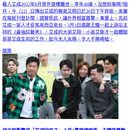
藝人艾成2022年8月意外墜樓離世，享年40歲。沒想到事隔7個
月，今（22）日傳出艾成的親弟艾翔已於20日下午猝逝，家屬
在報紙刊登訃聞，證實死訊，讓外界相當震驚。事實上，先前
艾成一家人才從馬來西亞來台，3月3日還跟王瞳一起上胡瓜主
持的《最強綜藝秀》，艾成的大弟艾翔、小弟艾衛才一起體驗
哥哥艾成生前的工作，如今天人永隔，令人不勝唏噓。
娛樂