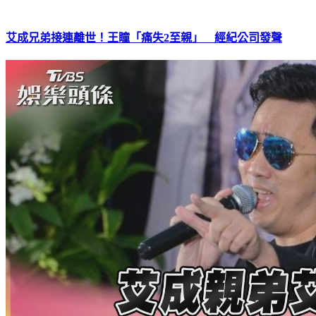
艾成兄弟接連離世！王瞳「痛失2至親」 經紀公司發聲