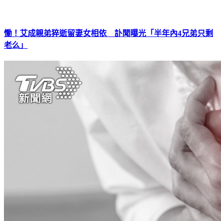
慟！艾成親弟猝逝留妻女相依 訃聞曝光「半年內4兄弟只剩
老么」