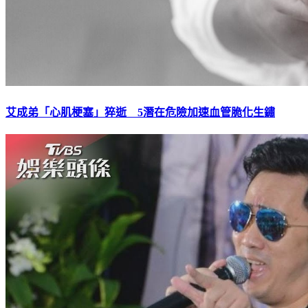
艾成弟「心肌梗塞」猝逝 5潛在危險加速血管脆化生鏽