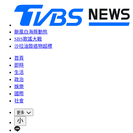
颱風白海豚動態
SBS歌謠大戰
沙拉油致癌物超標
首頁
即時
生活
政治
娛樂
國際
社會
更多