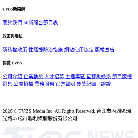
TVBS新聞網
關於我們
56新聞台節目表
政策與隱私
隱私權政策
性騷擾防治措施
網站使用協定
版權宣告
認識 TVBS
公司介紹
企業動態
人才招募
主播專區
星藝象娛樂
節目版權
銷售
公開招標
業務服務
官方聲明
獲獎紀錄／認證
2026 © TVBS Media Inc. All Rights Reserved. 台北市內湖區瑞
光路451號 | 聯利媒體股份有限公司