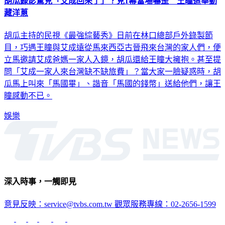
胡瓜錄影驚見「艾成回來了」？見1幕當場嚇歪 王瞳這舉動
藏洋蔥
胡瓜主持的民視《最強綜藝秀》日前在林口總部戶外錄製節
目，巧遇王瞳與艾成遠從馬來西亞古晉飛來台灣的家人們，便
立馬邀請艾成爸媽一家人入鏡，胡瓜還給王瞳大擁抱。甚至提
問「艾成一家人來台灣缺不缺旅費」？當大家一臉疑惑時，胡
瓜馬上叫來「馬國畢」、諧音「馬國的錢幣」送給他們，讓王
瞳感動不已。
娛樂
深入時事，一觸即見
意見反映：service@tvbs.com.tw
觀眾服務專線：02-2656-1599