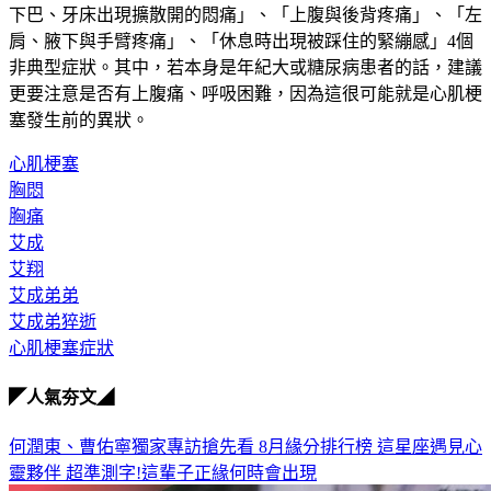
陳炯瑜透露，除了上面提到的10個典型症狀外，還有「心臟至
下巴、牙床出現擴散開的悶痛」、「上腹與後背疼痛」、「左
肩、腋下與手臂疼痛」、「休息時出現被踩住的緊繃感」4個
非典型症狀。其中，若本身是年紀大或糖尿病患者的話，建議
更要注意是否有上腹痛、呼吸困難，因為這很可能就是心肌梗
塞發生前的異狀。
心肌梗塞
胸悶
胸痛
艾成
艾翔
艾成弟弟
艾成弟猝逝
心肌梗塞症狀
◤人氣夯文◢
何潤東、曹佑寧獨家專訪搶先看
8月緣分排行榜 這星座遇見心