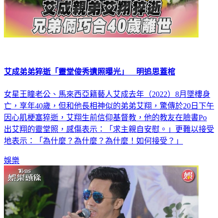
艾成弟弟猝逝「靈堂俊秀遺照曝光」 明追思蓋棺
女星王瞳老公、馬來西亞籍藝人艾成去年（2022）8月墜樓身
亡，享年40歲，但和他長相神似的弟弟艾翔，驚傳於20日下午
因心肌梗塞猝逝，艾翔生前信仰基督教，他的教友在臉書Po
出艾翔的靈堂照，感傷表示：「求主親自安慰。」更難以接受
地表示：「為什麼？為什麼？為什麼！如何接受？」
娛樂