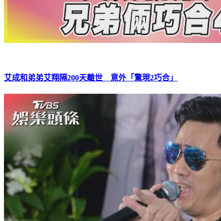
艾成和弟弟艾翔隔200天離世 意外「驚現2巧合」