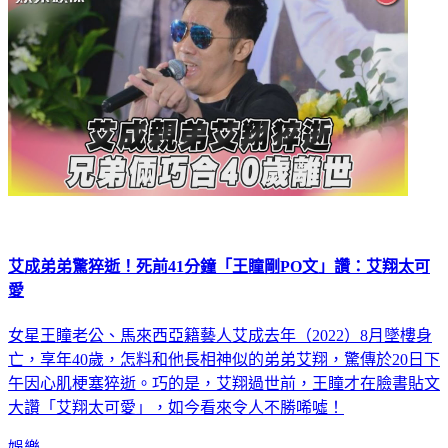
艾成弟弟驚猝逝！死前41分鐘「王瞳剛PO文」讚：艾翔太可
愛
女星王瞳老公、馬來西亞籍藝人艾成去年（2022）8月墜樓身
亡，享年40歲，怎料和他長相神似的弟弟艾翔，驚傳於20日下
午因心肌梗塞猝逝。巧的是，艾翔過世前，王瞳才在臉書貼文
大讚「艾翔太可愛」，如今看來令人不勝唏噓！