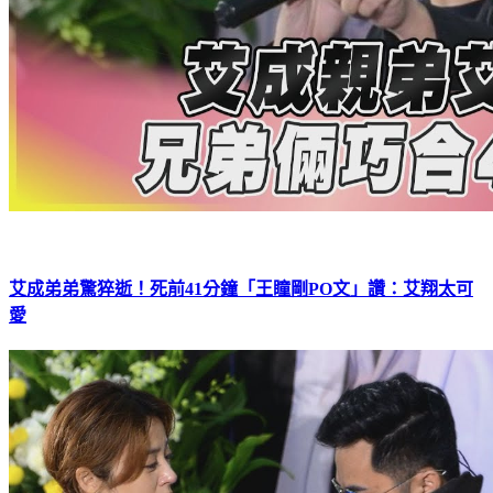
艾成弟弟驚猝逝！死前41分鐘「王瞳剛PO文」讚：艾翔太可
愛