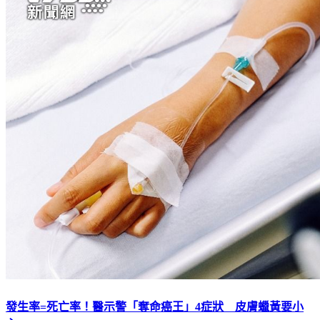
發生率=死亡率！醫示警「奪命癌王」4症狀 皮膚蠟黃要小
心