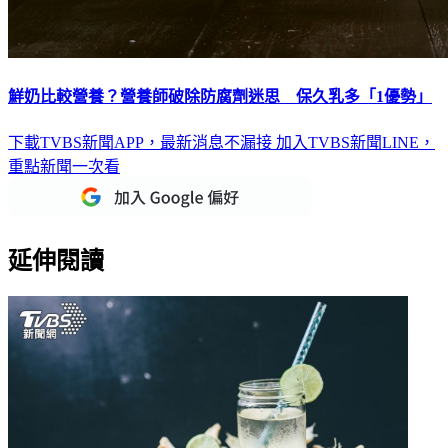
鮮奶比較營養？營養師破除防腐劑迷思 保久乳多「1優勢」
下載TVBS新聞APP，最新消息不漏接
加入TVBS新聞LINE，
重點新聞一次看
延伸閱讀