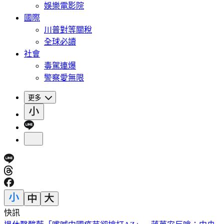
娛樂電影院
國際
川普對等關稅
全球必讀
社會
毒駕連爆
警察愛無限
更多
快訊