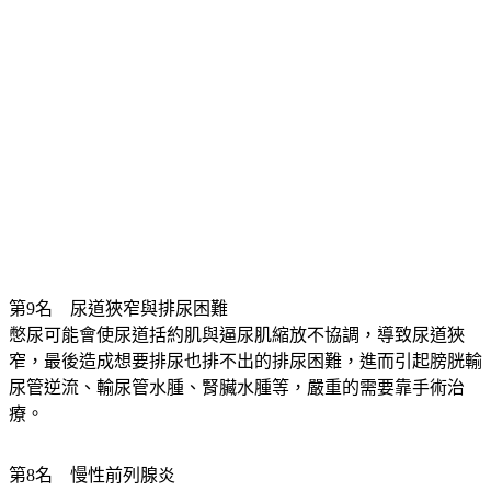
第9名　尿道狹窄與排尿困難
憋尿可能會使尿道括約肌與逼尿肌縮放不協調，導致尿道狹
窄，最後造成想要排尿也排不出的排尿困難，進而引起膀胱輸
尿管逆流、輸尿管水腫、腎臟水腫等，嚴重的需要靠手術治
療。
第8名　慢性前列腺炎
憋尿會增加前列腺的壓力和壓迫，導致前列腺腫脹充血也會讓