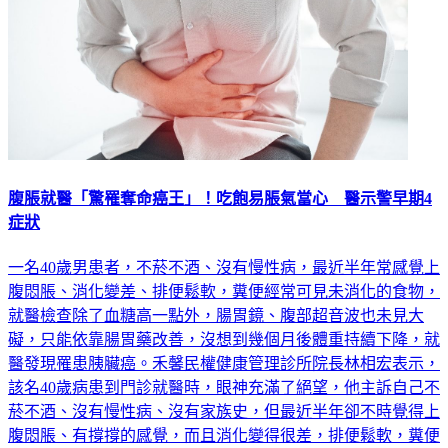
腹脹就醫「驚罹奪命癌王」！吃飽易脹氣當心 醫示警早期4
症狀
一名40歲男患者，不菸不酒、沒有慢性病，最近半年常感覺上
腹悶脹、消化變差、排便鬆軟，糞便經常可見未消化的食物，
就醫檢查除了血糖高一點外，腸胃鏡、腹部超音波也未見大
礙，只能依靠腸胃藥改善，沒想到幾個月後體重持續下降，就
醫發現罹患胰臟癌。禾馨民權健康管理診所院長林相宏表示，
該名40歲病患到門診就醫時，眼神充滿了絕望，他主訴自己不
菸不酒、沒有慢性病、沒有家族史，但最近半年卻不時覺得上
腹悶脹、有撐撐的感覺，而且消化變得很差，排便鬆軟，糞便
中經常看見沒有消化的食物，因為吃飽容易脹氣，因此只能少