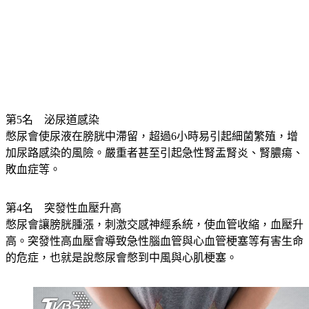
第5名　泌尿道感染
憋尿會使尿液在膀胱中滯留，超過6小時易引起細菌繁殖，增
加尿路感染的風險。嚴重者甚至引起急性腎盂腎炎、腎膿瘍、
敗血症等。
第4名　突發性血壓升高
憋尿會讓膀胱腫漲，刺激交感神經系統，使血管收縮，血壓升
高。突發性高血壓會導致急性腦血管與心血管梗塞等有害生命
的危症，也就是說憋尿會憋到中風與心肌梗塞。