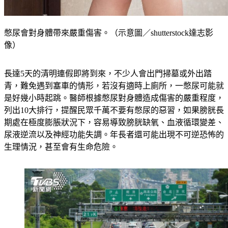
憋尿會對身體帶來嚴重傷害。（示意圖／shutterstock達志影
像）
長達5天的清明連假即將到來，不少人會出門掃墓或外出踏
青，難免遇到塞車的情形，若沒有適時上廁所，一憋尿可能就
是好幾小時起跳。醫師根據憋尿對身體造成傷害的嚴重程度，
列出10大排行，提醒民眾千萬不要有憋尿的惡習，如果膀胱長
期處在極度膨脹狀況下，容易導致膀胱缺氧、血液循環變差、
尿液逆流以及神經功能失調。年長者還可能出現不可逆恐怖的
生理情況，甚至會有生命危險。