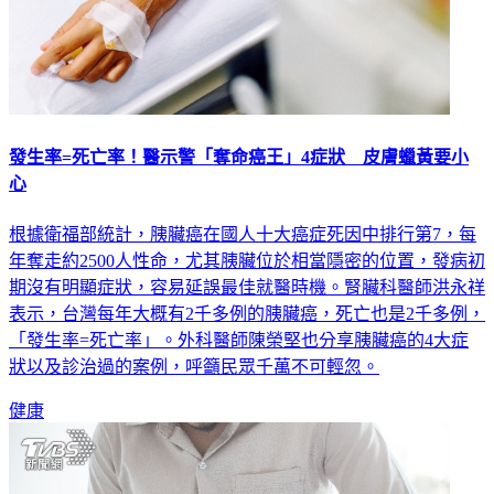
發生率=死亡率！醫示警「奪命癌王」4症狀 皮膚蠟黃要小
心
根據衛福部統計，胰臟癌在國人十大癌症死因中排行第7，每
年奪走約2500人性命，尤其胰臟位於相當隱密的位置，發病初
期沒有明顯症狀，容易延誤最佳就醫時機。腎臟科醫師洪永祥
表示，台灣每年大概有2千多例的胰臟癌，死亡也是2千多例，
「發生率=死亡率」。外科醫師陳榮堅也分享胰臟癌的4大症
狀以及診治過的案例，呼籲民眾千萬不可輕忽。
健康