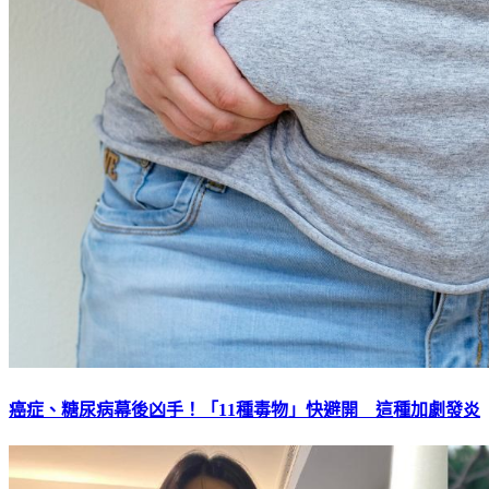
癌症、糖尿病幕後凶手！「11種毒物」快避開 這種加劇發炎