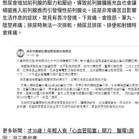
細菌進入前列腺進而引發慢性前列腺炎。這是非常痛苦且影響
生活作息的症狀，常見有畏冷發燒、下背痛、會陰部、睪丸、
陰莖疼痛；排尿時無法一次排乾，頻尿且排尿、排便和射精時
會疼痛。
更多新聞：
才30歲！年輕人竟「心血管阻塞」開刀　醫曝1原
因：沒三高也會