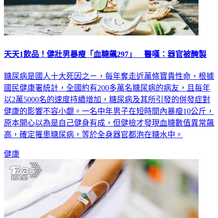
天天1飲品！健壯男暴瘦「血糖飆297」 醫嘆：器官被醃製
糖尿病是國人十大死因之ㄧ，每年奪走近萬條寶貴性命，根據
國民健康署統計，全國約有200多萬名糖尿病的病友，且每年
以2萬5000名的速度持續增加，糖尿病及其所引發的併發症對
健康的影響不容小覷。一名中年男子在短時間內暴瘦10公斤，
原本開心以為是自己健身有成，但健檢才發現血糖數值異常飆
高，確定罹患糖尿病，等於全身器官都泡在糖水中。
健康