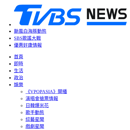
颱風白海豚動態
SBS歌謠大戰
優惠好康情報
首頁
即時
生活
政治
娛樂
《VPOPASIA》開播
演唱會搶票情報
日韓爆米花
歌手動態
綜藝星聞
戲劇星聞