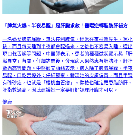
「脾氣火爆、半夜易醒」是肝臟求救！醫曝逆轉脂肪肝祕方
一名婦女脾氣暴躁、無法控制脾氣，經常在家裡罵先生、罵小
孩，而且每天睡到半夜都會醒過來，之後也不容易入睡，還出
現口乾舌燥等問題，中醫師表示，患者的種種徵狀顯示與「肝
臟異常」有關，仔細詢問後，發現病人果然患有脂肪肝、肝指
數過高等問題。中醫師艾莉絲表示，病人除了脾氣暴躁、半夜
易醒、口乾舌燥外；仔細觀察，發現她的皮膚偏黃，而且手臂
有硃砂痣，也就是「櫻桃血管瘤」。健檢也確定罹患脂肪肝、
肝指數過高，因此建議她一定要好好調理肝臟才可以。
健康