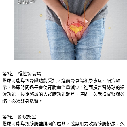
第3名　慢性腎衰竭
憋尿可能導致腎臟功能受損，進而腎衰竭和尿毒症。研究顯
示，憋尿時間過長會使腎臟血流量減少，進而損害腎絲球的過
濾功能，長期憋尿的人腎臟功能較差，時間一久就造成腎臟萎
縮，必須終身洗腎。
第2名　膀胱憩室
憋尿可能導致膀胱壁肌肉的虛弱，或需用力收縮膀胱排尿，久
之膀胱壁肌肉不均勻增厚，排尿時又因尿路阻塞，尿液即往較