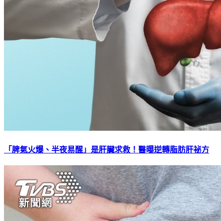
「脾氣火爆、半夜易醒」是肝臟求救！醫曝逆轉脂肪肝祕方