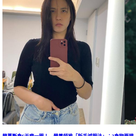
魏蔓斷食6天瘦一圈！ 營養師推「新手減肥法」：3食物要避