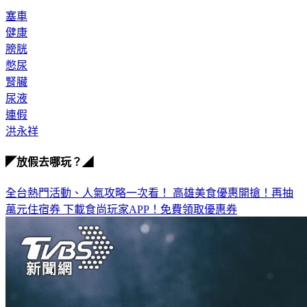
健康
膀胱
憋尿
腎臟
尿液
連假
洪永祥
◤放假去哪玩？◢
全台熱門活動、人氣攻略一次看！
高雄美食優惠開搶！再抽
萬元住宿券
下載食尚玩家APP！免費領取優惠券