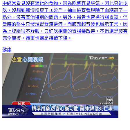
吃，沒想到卻慢慢瘦了10公斤，抽血檢查發現除了血糖高了一
點外，沒有其他特別的問題。另外，患者也曾進行腸胃鏡，但
當時的醫生只發現胃食道逆流，而腹部超音波也顯示正常，因
為上腹脹很不舒服，只好吃相關的胃腸藥改善，不過還是沒有
完全康復，體重也還是持續下降。
健康