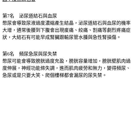
第7名　泌尿道結石與血尿
憋尿會導致尿液過度濃縮產生結晶，泌尿道結石與血尿的機率
大增，通常後腰到下腹會出現痠痛、絞痛、割痛等劇烈疼痛症
狀，大結石有可能早成腎臟跟輸尿管水腫與急性腎損傷。
第6名　頻尿急尿與尿失禁
憋尿可能會導致膀胱過度充盈，膀胱容量增加，膀胱壁肌肉過
度伸展，神經功能條失調，進而肌肉疲勞和無力，變得頻尿、
急尿或是只要大笑、爬個樓梯都會漏尿的尿失禁。