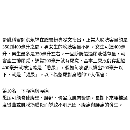
腎臟科醫師洪永祥在臉書
粉專
發文指出，正常人膀胱容量約是
350到400毫升之間，男女生的膀胱容量不同，女生可達400毫
升，男生最多是350毫升左右。一旦膀胱超過尿液儲存量，就
會產生排尿感，通常200毫升就有尿意，基本上尿液儲存超過
400毫升就被定義是「憋尿」，假如每次都只排出200毫升以
下，就是「頻尿」。以下為憋尿對身體的10大傷害：
第10名　下腹痛與腰痛
憋尿可能會使腹壁、腰部、骨盆底肌肉緊繃，長期下來腰椎過
度彎曲或肌膜筋膜炎而導致不明原因下腹痛與腰痛的發生。