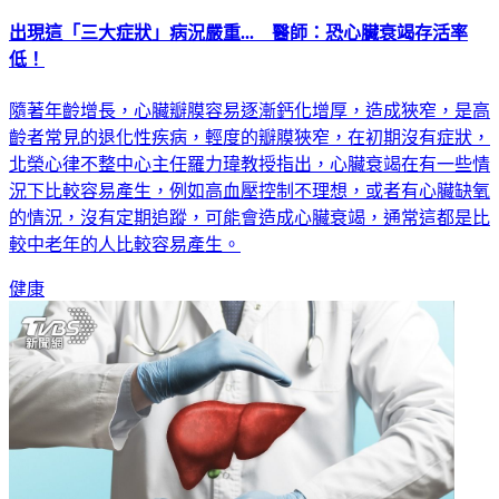
出現這「三大症狀」病況嚴重... 醫師：恐心臟衰竭存活率
低！
隨著年齡增長，心臟瓣膜容易逐漸鈣化增厚，造成狹窄，是高
齡者常見的退化性疾病，輕度的瓣膜狹窄，在初期沒有症狀，
北榮心律不整中心主任羅力瑋教授指出，心臟衰竭在有一些情
況下比較容易產生，例如高血壓控制不理想，或者有心臟缺氧
的情況，沒有定期追蹤，可能會造成心臟衰竭，通常這都是比
較中老年的人比較容易產生。
健康