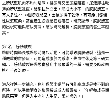
薄的膀胱壁亂竄，結果往外凸出，形成大小不一的膀胱憩室。
有人多達2、30個膀胱憩室，因積尿排不乾淨，有可能引發慢
性尿道感染，甚至產生膀胱結石或癌症。研究顯示，膀胱憩室
的出現可能與憋尿有關，憋尿時間越長，膀胱憩室的發生率越
高。
第1名　膀胱破裂
憋尿時間過長或憋尿時劇烈活動，可能導致膀胱破裂，這是一
種嚴重的併發症，可能造成腹腔內感染、失血性休克等。研究
顯示，膀胱破裂是憋尿併發症中最嚴重的一種，需要及時就醫
進行手術治療。
洪永祥進一步補充，逢年過節出遠門有可能塞車或是找不到廁
所時，可以準備隨身的集尿袋或成人紙尿褲，「年輕養成長期
憋尿惡習一但進入中老年人生是非常悲慘的。」