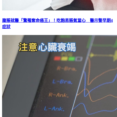
腹脹就醫「驚罹奪命癌王」！吃飽易脹氣當心 醫示警早期4
症狀