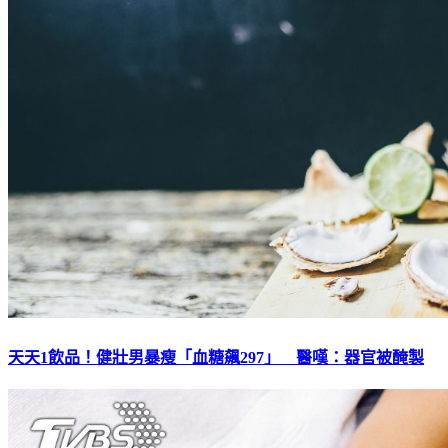
天天1飲品！健壯男暴瘦「血糖飆297」 醫嘆：器官被醃製