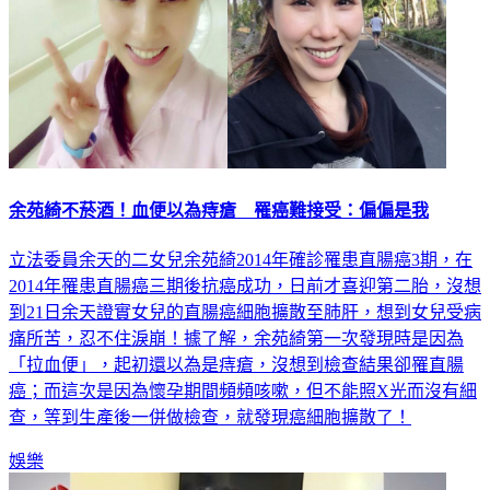
余苑綺不菸酒！血便以為痔瘡 罹癌難接受：偏偏是我
立法委員余天的二女兒余苑綺2014年確診罹患直腸癌3期，在
2014年罹患直腸癌三期後抗癌成功，日前才喜迎第二胎，沒想
到21日余天證實女兒的直腸癌細胞擴散至肺肝，想到女兒受病
痛所苦，忍不住淚崩！據了解，余苑綺第一次發現時是因為
「拉血便」，起初還以為是痔瘡，沒想到檢查結果卻罹直腸
癌；而這次是因為懷孕期間頻頻咳嗽，但不能照X光而沒有細
查，等到生產後一併做檢查，就發現癌細胞擴散了！
娛樂