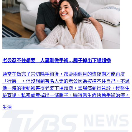
老公忍不住想要 人妻剛做手術…腸子掉出下場超慘
通常在做完子宮切除手術後，都要兩個月的恢復期才能再度
「行房」，但沒想到有名人妻的老公因為按捺不住自己，不過
他一時的衝動卻害得老婆下場超慘，當場痛到掛急診，經醫生
檢查後，私密處竟掉出一條腸子，嚇得醫生趕快動手術治療。
生活