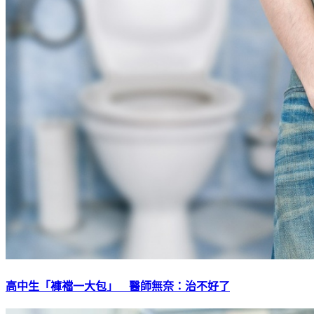
高中生「褲襠一大包」 醫師無奈：治不好了