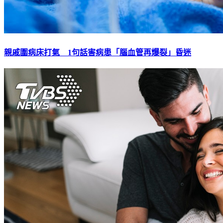
親戚圍病床打氣 1句話害病患「腦血管再爆裂」昏迷