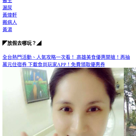
咳嗽
醫生
漏尿
黃煒軒
搬病人
黃湯
◤放假去哪玩？◢
全台熱門活動、人氣攻略一次看！
高雄美食優惠開搶！再抽
萬元住宿券
下載食尚玩家APP！免費領取優惠券