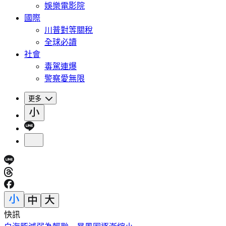
娛樂電影院
國際
川普對等關稅
全球必讀
社會
毒駕連爆
警察愛無限
更多
快訊