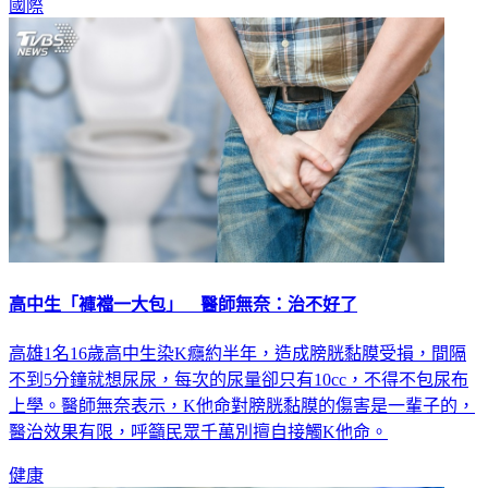
國際
高中生「褲襠一大包」 醫師無奈：治不好了
高雄1名16歲高中生染K癮約半年，造成膀胱黏膜受損，間隔
不到5分鐘就想尿尿，每次的尿量卻只有10cc，不得不包尿布
上學。醫師無奈表示，K他命對膀胱黏膜的傷害是一輩子的，
醫治效果有限，呼籲民眾千萬別擅自接觸K他命。