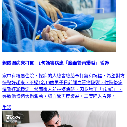
親戚圍病床打氣 1句話害病患「腦血管再爆裂」昏迷
家中有親屬住院，探病的人總會總給予打氣和祝福，希望對方
快點好起來，不過1名19歲男子日前腦血管瘤破裂，住院後病
情雖逐漸穩定，然而家人前來探病時，因為說了「1句話」，
導致他情緒太過激動，腦血管再度爆裂，二度陷入昏迷。
生活