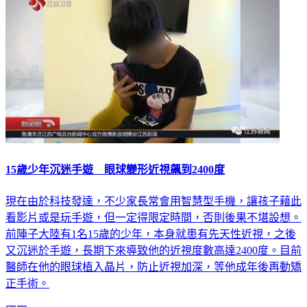
15歲少年沉迷手遊 眼球變形近視飆到2400度
現在由於科技發達，不少家長常會用智慧型手機，讓孩子藉此
看影片或是玩手遊，但一定得限定時間，否則後果不堪設想。
前陣子大陸有1名15歲的少年，本身就患有先天性近視，之後
又沉迷於手遊，長期下來導致他的近視度數高達2400度。目前
醫師在他的眼球植入晶片，防止近視加深，等他成年後再動矯
正手術。