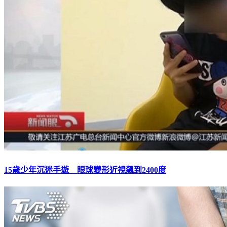
15歲少年沉迷手遊 眼球變形近視飆到2400度