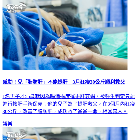
健康
感動！兒「脂肪肝」不能捐肝 3月狂瘦30公斤順利救父
1名男子才55歲就因為喝酒過度罹患肝衰竭，被醫生判定只能
進行換肝手術保命；他的兒子為了捐肝救父，在3個月內狂瘦
30公斤，改善了脂肪肝，成功救了爸爸一命，相當感人。
娛樂