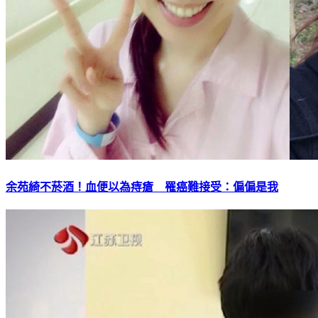
余苑綺不菸酒！血便以為痔瘡 罹癌難接受：偏偏是我