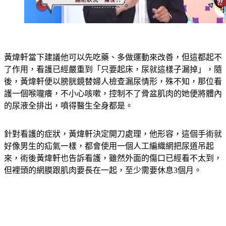
黃煒軒當下建議他可以先吃藥、多做運動來改善，但這都起不
了作用，看護已經嚴重到「只要起床，尿就這樣子漏掉」，隨
後，黃煒軒便以膀胱鏡替婦人檢查漏尿情形，殊不知，那位看
護一個喉嚨癢，不小心咳嗽，控制不了骨盆肌肉的她便將體內
的尿液全排出，噴得醫生全身都是。
針對看護的症狀，黃煒軒決定開刀處理，他形容，這個手術就
好像男生的疝氣一樣，都會使用一個人工編織網把尿道吊起
來，術後黃煒軒也告訴看護，雖然外面的傷口已經看不太到，
但裡頭的網膜跟肌肉要長在一起，至少需要休息3個月。