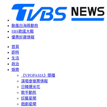
颱風白海豚動態
SBS歌謠大戰
優惠好康情報
首頁
即時
生活
政治
娛樂
《VPOPASIA》開播
演唱會搶票情報
日韓爆米花
歌手動態
綜藝星聞
戲劇星聞