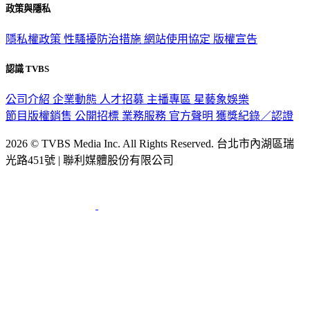
政策與隱私
隱私權政策
性騷擾防治措施
網站使用協定
版權宣告
認識 TVBS
公司介紹
企業動態
人才招募
主播專區
星藝象娛樂
節目版權銷售
公開招標
業務服務
官方聲明
獲獎紀錄／認證
2026 © TVBS Media Inc. All Rights Reserved. 台北市內湖區瑞
光路451號 | 聯利媒體股份有限公司