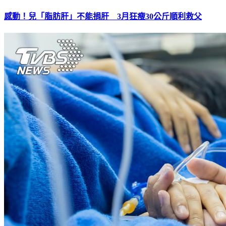
感動！兒「脂肪肝」不能捐肝 3月狂瘦30公斤順利救父