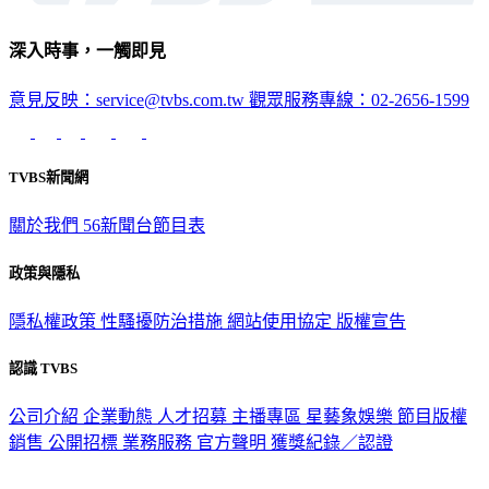
深入時事，一觸即見
意見反映：service@tvbs.com.tw
觀眾服務專線：02-2656-1599
TVBS新聞網
關於我們
56新聞台節目表
政策與隱私
隱私權政策
性騷擾防治措施
網站使用協定
版權宣告
認識 TVBS
公司介紹
企業動態
人才招募
主播專區
星藝象娛樂
節目版權
銷售
公開招標
業務服務
官方聲明
獲獎紀錄／認證