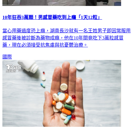
10年狂吞3萬顆！男感冒藥吃到上癮「1天12粒」
當心用藥過度恐上癮，湖南長沙就有一名王姓男子即因常服用
感冒藥後被診斷為藥物成癮，他在10年間竟吃下3萬粒感冒
藥，現在必須接受抗焦慮與抗憂鬱治療。
國際