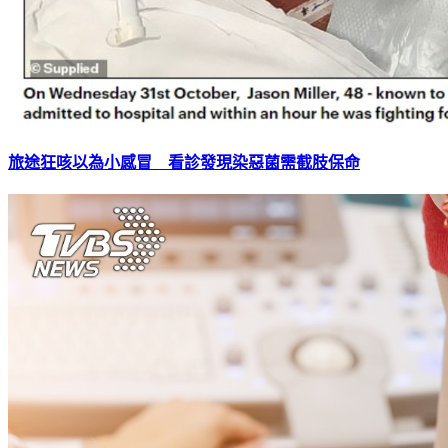
旅途狂咳以為小感冒 看診發現染惡菌需截肢保命