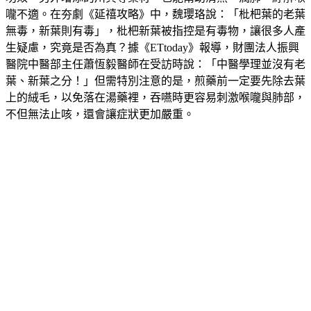
功效，另外增添的川貝等藥材，也能幫助清熱、潤肺、紓解喉
嚨不適。在夯劇《延禧攻略》中，魏瓔珞說：「枇杷葉的老葉
無毒，新葉則有毒」，枇杷新葉被指控是有毒物，讓很多人產
生疑慮，究竟是否為真？據《ETtoday》報導，財團法人振興
醫院中醫部主任蕭恆毅醫師在受訪時說：「中醫學理並沒有老
葉、新葉之分！」但需特別注意的是，煎藥前一定要先除去葉
上的絨毛，以免落在湯藥裡，吞嚥時更容易刺激喉嚨與肺部，
不但無法止咳，還會讓症狀更加嚴重。