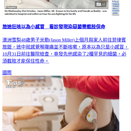
旅途狂咳以為小感冒 看診發現染惡菌需截肢保命
澳洲雪梨48歲男子米勒(Jason Miller)上個月與家人前往菲律賓
旅遊，途中就感覺喉嚨痛並不斷咳嗽，原本以為只是小感冒，
10月31日前往醫院檢查，竟發先他感染了2種罕見的細菌，必
須截肢才能保住性命。
國際