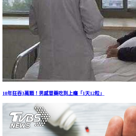
10年狂吞3萬顆！男感冒藥吃到上癮「1天12粒」