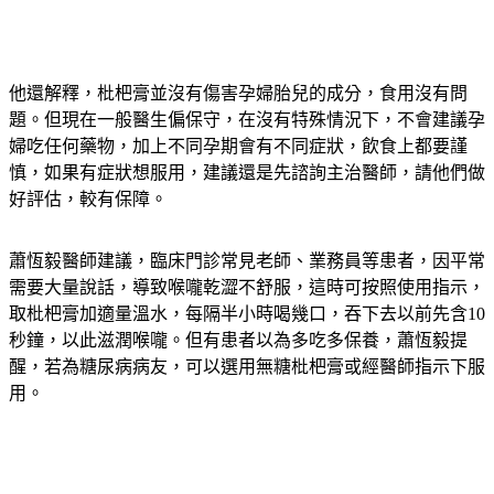
他還解釋，枇杷膏並沒有傷害孕婦胎兒的成分，食用沒有問
題。但現在一般醫生偏保守，在沒有特殊情況下，不會建議孕
婦吃任何藥物，加上不同孕期會有不同症狀，飲食上都要謹
慎，如果有症狀想服用，建議還是先諮詢主治醫師，請他們做
好評估，較有保障。
蕭恆毅醫師建議，臨床門診常見老師、業務員等患者，因平常
需要大量說話，導致喉嚨乾澀不舒服，這時可按照使用指示，
取枇杷膏加適量溫水，每隔半小時喝幾口，吞下去以前先含10
秒鐘，以此滋潤喉嚨。但有患者以為多吃多保養，蕭恆毅提
醒，若為糖尿病病友，可以選用無糖枇杷膏或經醫師指示下服
用。