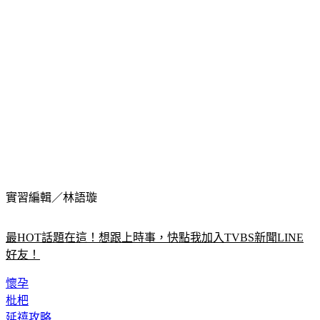
實習編輯／林語璇
最HOT話題在這！想跟上時事，快點我加入TVBS新聞LINE
好友！
懷孕
枇杷