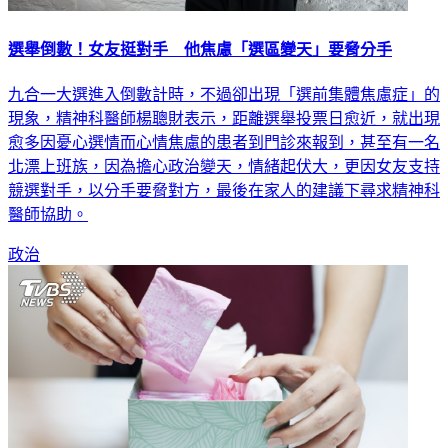
選舉倒數！女友挺對手 他焦慮「選區變天」要脅分手
九合一大選進入倒數計時，不過卻出現「選前集體焦慮症」的
現象，精神科醫師楊聰財表示，距離選舉投票日愈近，就出現
愈多因憂心選情而心情焦慮的患者到門診來報到，甚至有一名
北漂上班族，因為擔心政治變天，情緒起伏大，更因女友支持
競選對手，以分手要脅對方，最後在家人的建議下尋求精神科
醫師協助。
政治