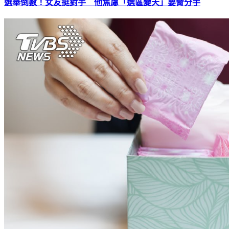
選舉倒數！女友挺對手 他焦慮「選區變天」要脅分手