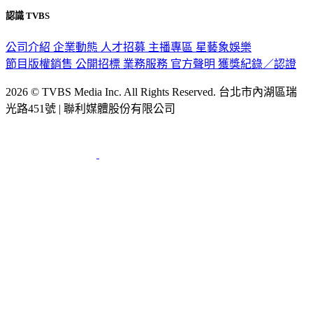
隱私權政策
性騷擾防治措施
網站使用協定
版權宣告
認識 TVBS
公司介紹
企業動態
人才招募
主播專區
星藝象娛樂
節目版權銷售
公開招標
業務服務
官方聲明
獲獎紀錄／認證
2026 © TVBS Media Inc. All Rights Reserved. 台北市內湖區瑞
光路451號 | 聯利媒體股份有限公司