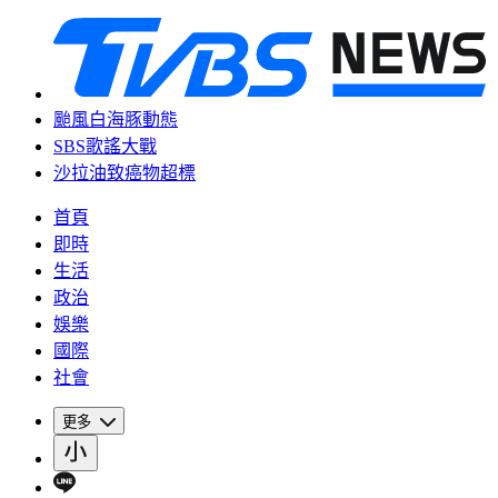
颱風白海豚動態
SBS歌謠大戰
沙拉油致癌物超標
首頁
即時
生活
政治
娛樂
國際
社會
更多