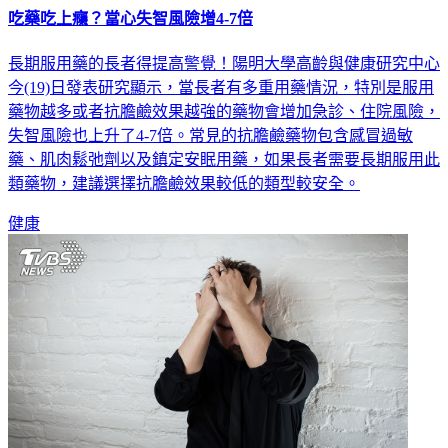
吃藥吃上癮？當心失智風險增4-7倍
長期服用藥的長者得提高警覺！陽明大學高齡與健康研究中心
今(19)日發表研究顯示，當長者有多重用藥情況，特別是服用
藥物越多或者抗膽鹼效果越強的藥物會增加急診、住院風險，
失智風險也上升了4-7倍。常見的抗膽鹼藥物包含感冒過敏
藥、肌肉鬆弛劑以及鎮定安眠用藥，如果長者需要長期服用此
類藥物，建議選擇抗膽鹼效果較低的類型較安全。
健康