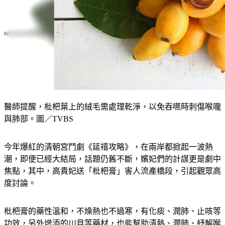
醫師提醒，枇杷葉上的絨毛需處理乾淨，以免吞嚥時刺傷喉嚨
與肺部。圖／TVBS
今年爆紅的清朝宮鬥劇《延禧攻略》，在兩岸都掀起一波熱
潮，即便已經大結局，話題仍舊不斷，嬪妃們的計謀更是劇中
焦點，其中，高貴妃送「枇杷膏」害人流產橋段，引起觀眾高
度討論。
枇杷膏的藥性溫和，不燥熱也不過寒，有化痰、潤肺、止咳等