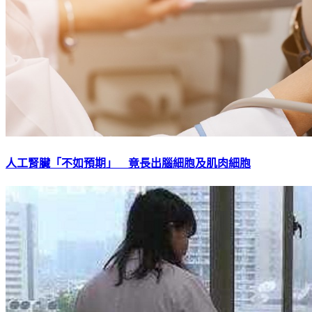
人工腎臟「不如預期」 竟長出腦細胞及肌肉細胞