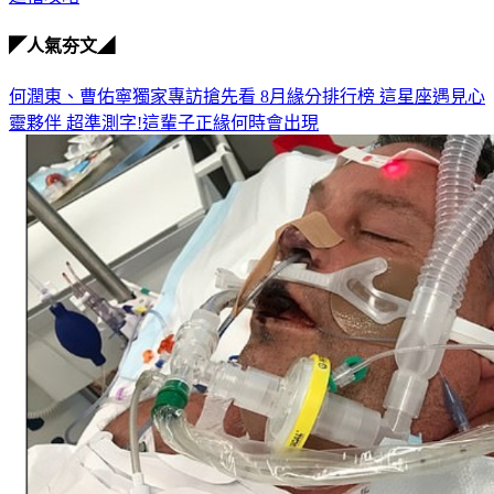
延禧攻略
◤人氣夯文◢
何潤東、曹佑寧獨家專訪搶先看
8月緣分排行榜 這星座遇見心
靈夥伴
超準測字!這輩子正緣何時會出現