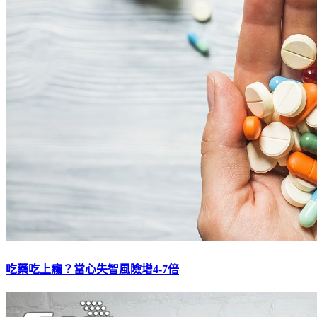
吃藥吃上癮？當心失智風險增4-7倍