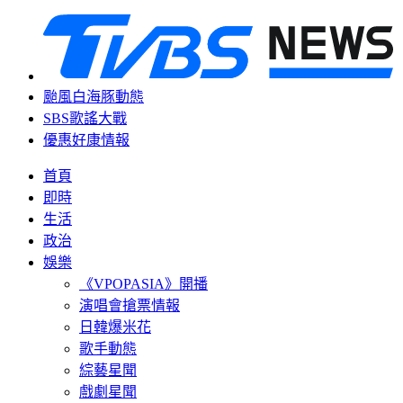
颱風白海豚動態
SBS歌謠大戰
優惠好康情報
首頁
即時
生活
政治
娛樂
《VPOPASIA》開播
演唱會搶票情報
日韓爆米花
歌手動態
綜藝星聞
戲劇星聞