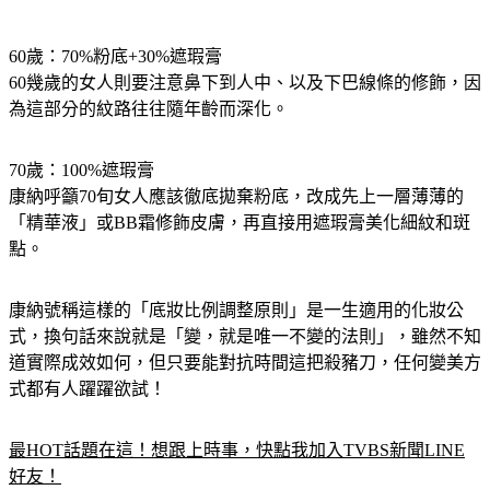
60歲：70%粉底+30%遮瑕膏
60幾歲的女人則要注意鼻下到人中、以及下巴線條的修飾，因
為這部分的紋路往往隨年齡而深化。
70歲：100%遮瑕膏
康納呼籲70旬女人應該徹底拋棄粉底，改成先上一層薄薄的
「精華液」或BB霜修飾皮膚，再直接用遮瑕膏美化細紋和斑
點。
康納號稱這樣的「底妝比例調整原則」是一生適用的化妝公
式，換句話來說就是「變，就是唯一不變的法則」，雖然不知
道實際成效如何，但只要能對抗時間這把殺豬刀，任何變美方
式都有人躍躍欲試！
最HOT話題在這！想跟上時事，快點我加入TVBS新聞LINE
好友！