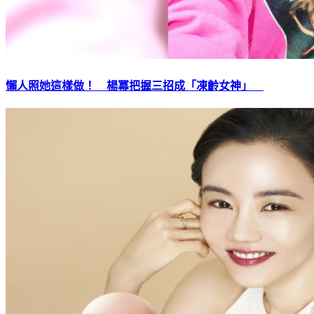
懶人照她這樣做！ 楊冪把握三招成「凍齡女神」