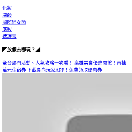
化妝
凍齡
國際婦女節
底妝
遮瑕膏
◤放假去哪玩？◢
全台熱門活動、人氣攻略一次看！
高雄美食優惠開搶！再抽
萬元住宿券
下載食尚玩家APP！免費領取優惠券