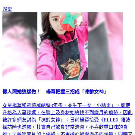
娛樂
懶人照她這樣做！ 楊冪把握三招成「凍齡女神」
女星楊冪和劉愷威結婚3年多，並生下一女「小糯米」，即使
升格為人妻辣媽，在臉上及身材始終找不到歲月的痕跡，因此
被許多網友封為「凍齡女神」。日前楊冪接受《ELLE》雜誌
採訪時也透露，其實自己飲食非常清淡，不喜歡重口味的食
物。早餐吃麥片加上優格，不用擔心攝取過多的熱量，同時又