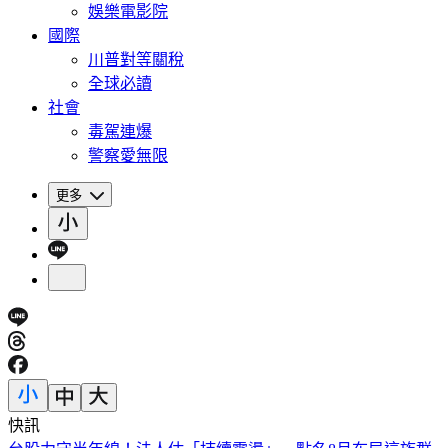
娛樂電影院
國際
川普對等關稅
全球必讀
社會
毒駕連爆
警察愛無限
更多
快訊