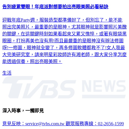
告別疲累雙眼！年底派對想要拍出亮眼美照必看秘訣
迎戰年底Party週，服裝造型都準備好了，但別忘了，能不能
照出完美照片，最重要的是眼神。尤其眼神就是影響照片美醜
的關鍵，在這關鍵時刻如果看起來又累又憔悴，或著有眼袋黑
眼圈，打扮再美也沒有用!而且最嚴重的是眼神沒有辦法修圖
呀!一修圖，眼神就全變了，再多修圖軟體都救不了!女人我最
大完美研究室，請來明星彩妝師許有湘老師，跟大家分享怎麼
能透過保養，照出亮眼美照。
生活
深入時事，一觸即見
意見反映：service@tvbs.com.tw
觀眾服務專線：02-2656-1599