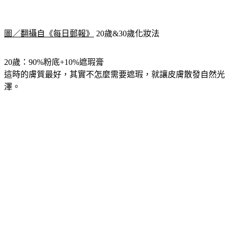
圖／翻攝自《每日郵報》
 20歲&30歲化妝法
20歲：90%粉底+10%遮瑕膏
這時的膚質最好，其實不怎麼需要遮瑕，就讓皮膚散發自然光
澤。