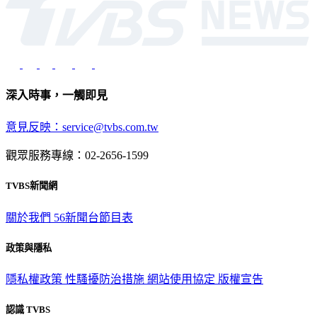
深入時事，一觸即見
意見反映：service@tvbs.com.tw
觀眾服務專線：02-2656-1599
TVBS新聞網
關於我們
56新聞台節目表
政策與隱私
隱私權政策
性騷擾防治措施
網站使用協定
版權宣告
認識 TVBS