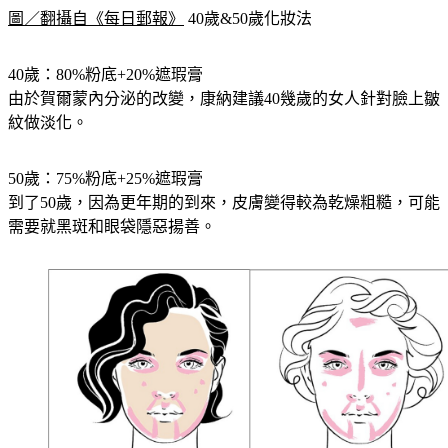
圖／翻攝自《每日郵報》
 40歲&50歲化妝法
40歲：80%粉底+20%遮瑕膏
由於賀爾蒙內分泌的改變，康納建議40幾歲的女人針對臉上皺
紋做淡化。
50歲：75%粉底+25%遮瑕膏
到了50歲，因為更年期的到來，皮膚變得較為乾燥粗糙，可能
需要就黑斑和眼袋隱惡揚善。