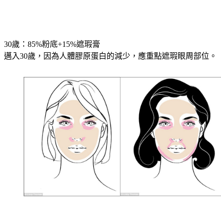
30歲：85%粉底+15%遮瑕膏
邁入30歲，因為人體膠原蛋白的減少，應重點遮瑕眼周部位。