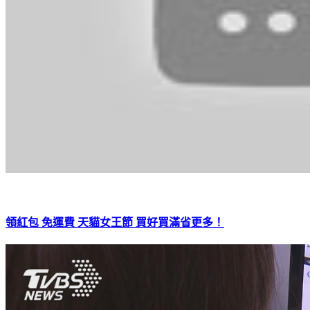
領紅包 免運費 天貓女王節 買好買滿省更多！