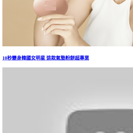
10秒變身韓國女明星 這款氣墊粉餅超專業