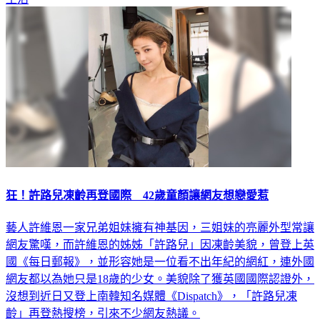
狂！許路兒凍齡再登國際 42歲童顏讓網友想戀愛惹
藝人許維恩一家兄弟姐妹擁有神基因，三姐妹的亮麗外型常讓
網友驚嘆，而許維恩的姊姊「許路兒」因凍齡美貌，曾登上英
國《每日郵報》，並形容她是一位看不出年紀的網紅，連外國
網友都以為她只是18歲的少女。美貌除了獲英國國際認證外，
沒想到近日又登上南韓知名媒體《Dispatch》，「許路兒凍
齡」再登熱搜榜，引來不少網友熱議。