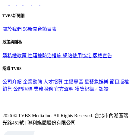
TVBS新聞網
關於我們
56新聞台節目表
政策與隱私
隱私權政策
性騷擾防治措施
網站使用協定
版權宣告
認識 TVBS
公司介紹
企業動態
人才招募
主播專區
星藝象娛樂
節目版權
銷售
公開招標
業務服務
官方聲明
獲獎紀錄／認證
2026 © TVBS Media Inc. All Rights Reserved. 台北市內湖區瑞
光路451號 | 聯利媒體股份有限公司