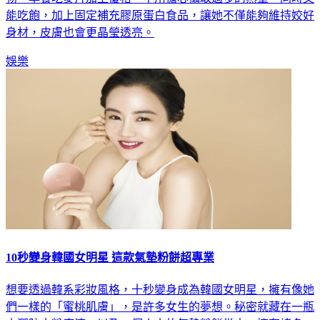
能吃飽，加上固定補充膠原蛋白食品，讓她不僅能夠維持姣好
身材，皮膚也會更晶瑩透亮。
娛樂
10秒變身韓國女明星 這款氣墊粉餅超專業
想要透過韓系彩妝風格，十秒變身成為韓國女明星，擁有像她
們一樣的「蜜桃肌膚」，是許多女生的夢想。秘密就藏在一瓶