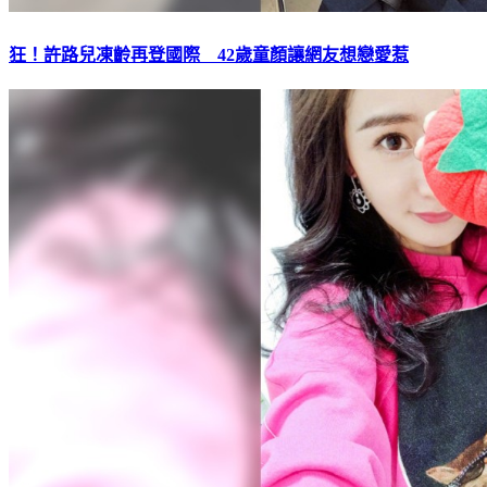
狂！許路兒凍齡再登國際 42歲童顏讓網友想戀愛惹