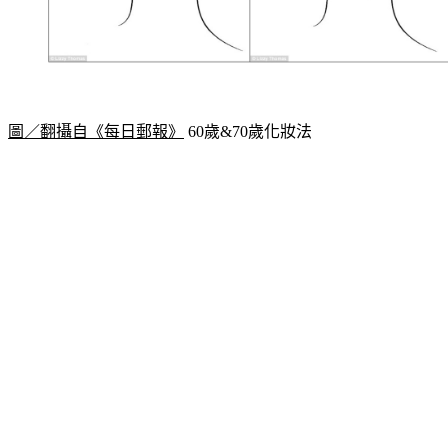
圖／翻攝自《每日郵報》
 60歲&70歲化妝法