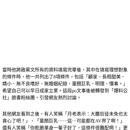
當時他將啟稟文所有的資料填寫完畢後，其中在填寫理想對象
的條件時，他一共列出了8項條件，包括
「顧家、長相甜美、
嬌小、無不良嗜好、無婚姻紀錄、童顏巨乳、明理、懂事。」
希望自己可以早日成家立業。這段po文事後被轉發到「爆料公
社」臉書粉絲團，引發網友熱烈討論。
其他網友看到之後，有人笑稱「月老表示：大膽狂徒未免也太
貪心了吧！」、「童顏巨乳⋯⋯這⋯可能都在AV界了啊！」
還有人笑稱
「你乾脆單身一輩子好了，這條件很難配啊！」
更