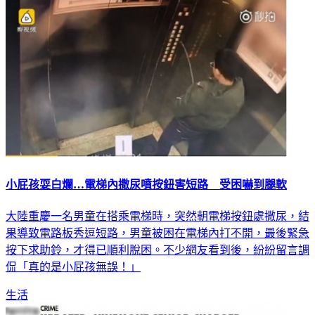
小屁孩耍白爛…電梯內撒尿噴按鈕害短路 受困嚇到腿軟
大陸重慶一名男童在搭乘電梯時，突然朝電梯按鈕處撒尿，結
果導致電路板秀逗短路，男童被困在電梯內打不開，最後緊急
按下求助鈴，才得已順利脫困。不少網友看到後，紛紛留言調
侃「真的是小屁孩無誤！」
生活