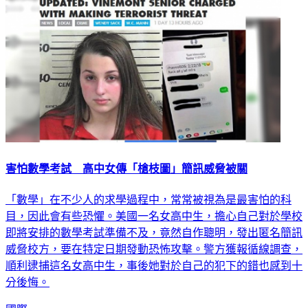
害怕數學考試 高中女傳「槍枝圖」簡訊威脅被關
「數學」在不少人的求學過程中，常常被視為是最害怕的科
目，因此會有些恐懼。美國一名女高中生，擔心自己對於學校
即將安排的數學考試準備不及，竟然自作聰明，發出匿名簡訊
威脅校方，要在特定日期發動恐怖攻擊。警方獲報循線調查，
順利逮捕這名女高中生，事後她對於自己的犯下的錯也感到十
分後悔。