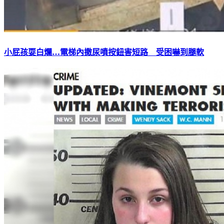
小屁孩耍白爛…電梯內撒尿噴按鈕害短路 受困嚇到腿軟