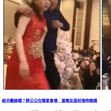
給兒戴綠帽？醉公公在婚宴會場 當親友面前強吻媳婦