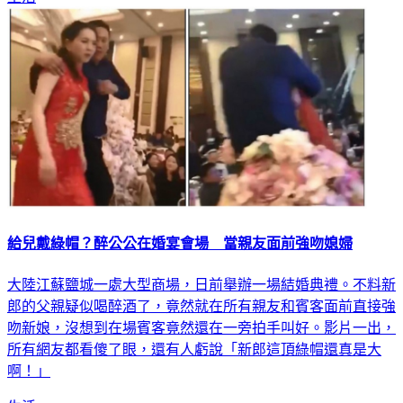
給兒戴綠帽？醉公公在婚宴會場 當親友面前強吻媳婦
大陸江蘇鹽城一處大型商場，日前舉辦一場結婚典禮。不料新
郎的父親疑似喝醉酒了，竟然就在所有親友和賓客面前直接強
吻新娘，沒想到在場賓客竟然還在一旁拍手叫好。影片一出，
所有網友都看傻了眼，還有人虧說「新郎這頂綠帽還真是大
啊！」