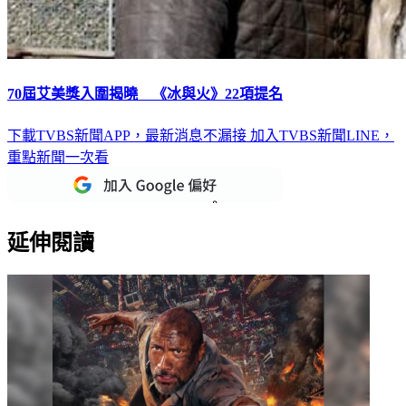
70屆艾美獎入圍揭曉 《冰與火》22項提名
下載TVBS新聞APP，最新消息不漏接
加入TVBS新聞LINE，
重點新聞一次看
延伸閱讀