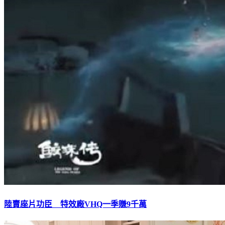
陸賣座片功臣 特效廠VHQ一季賺9千萬