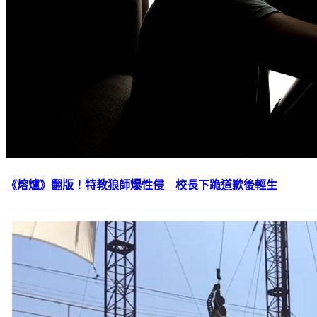
《熔爐》翻版！特教狼師爆性侵 校長下跪道歉後輕生