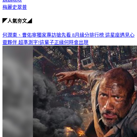
◤人氣夯文◢
何潤東、曹佑寧獨家專訪搶先看
8月緣分排行榜 這星座遇見心
靈夥伴
超準測字!這輩子正緣何時會出現