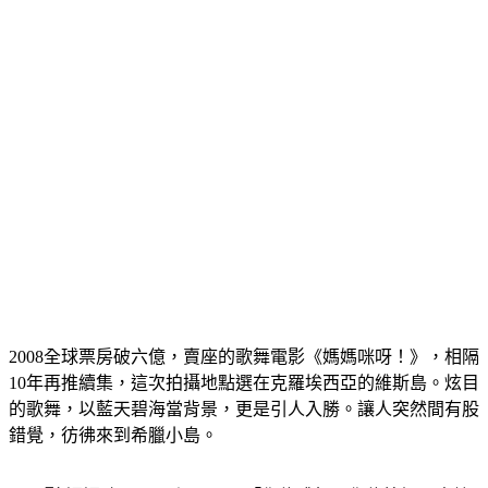
2008全球票房破六億，賣座的歌舞電影《媽媽咪呀！》，相隔
10年再推續集，這次拍攝地點選在克羅埃西亞的維斯島。炫目
的歌舞，以藍天碧海當背景，更是引人入勝。讓人突然間有股
錯覺，彷彿來到希臘小島。
《電影 媽媽咪呀！回來了》 ：「你能跳舞，你能搖擺，盡情