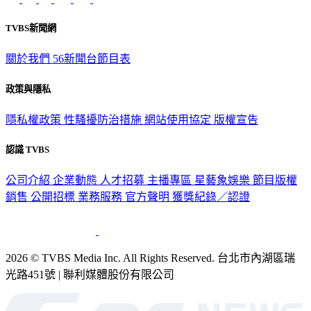
TVBS新聞網
關於我們
56新聞台節目表
政策與隱私
隱私權政策
性騷擾防治措施
網站使用協定
版權宣告
認識 TVBS
公司介紹
企業動態
人才招募
主播專區
星藝象娛樂
節目版權
銷售
公開招標
業務服務
官方聲明
獲獎紀錄／認證
2026 © TVBS Media Inc. All Rights Reserved. 台北市內湖區瑞
光路451號 | 聯利媒體股份有限公司