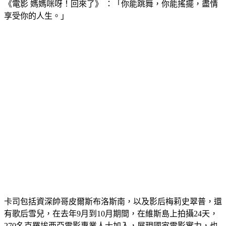
享受你的人生。」
卡司包括資深帥哥皮爾斯布洛斯南，以及影后梅莉史翠普，還
有歌后雪兒，在去年9月到10月期間，在維斯島上拍攝24天，
270名克羅埃西亞電影專業人士加入，展現國家電影實力，也
讓「媽媽咪呀！劇組」重現江湖。