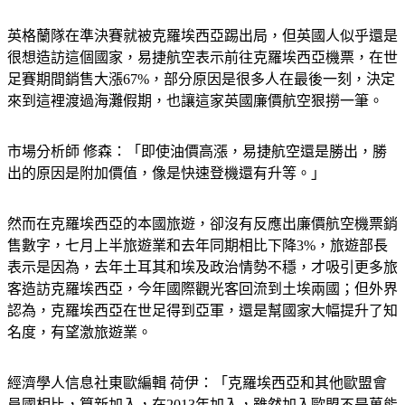
英格蘭隊在準決賽就被克羅埃西亞踢出局，但英國人似乎還是
很想造訪這個國家，易捷航空表示前往克羅埃西亞機票，在世
足賽期間銷售大漲67%，部分原因是很多人在最後一刻，決定
來到這裡渡過海灘假期，也讓這家英國廉價航空狠撈一筆。
市場分析師 修森：「即使油價高漲，易捷航空還是勝出，勝
出的原因是附加價值，像是快速登機還有升等。」
然而在克羅埃西亞的本國旅遊，卻沒有反應出廉價航空機票銷
售數字，七月上半旅遊業和去年同期相比下降3%，旅遊部長
表示是因為，去年土耳其和埃及政治情勢不穩，才吸引更多旅
客造訪克羅埃西亞，今年國際觀光客回流到土埃兩國；但外界
認為，克羅埃西亞在世足得到亞軍，還是幫國家大幅提升了知
名度，有望激旅遊業。
經濟學人信息社東歐編輯 荷伊：「克羅埃西亞和其他歐盟會
員國相比，算新加入，在2013年加入，雖然加入歐盟不是萬能
靈藥，但還是有所幫助。」