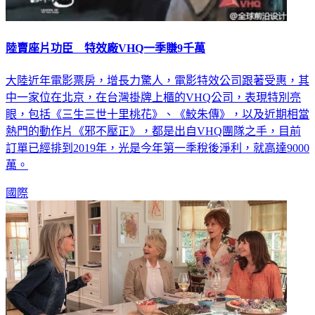
陸賣座片功臣 特效廠VHQ一季賺9千萬
大陸近年電影票房，增長力驚人，電影特效公司跟著受惠，其
中一家位在北京，在台灣掛牌上櫃的VHQ公司，表現特別亮
眼，包括《三生三世十里桃花》、《鮫朱傳》，以及近期相當
熱門的動作片《邪不壓正》，都是出自VHQ團隊之手，目前
訂單已經排到2019年，光是今年第一季稅後淨利，就高達9000
萬。
國際