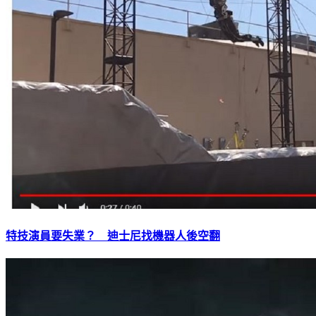
特技演員要失業？ 迪士尼找機器人後空翻