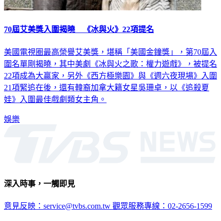
70屆艾美獎入圍揭曉 《冰與火》22項提名
美國電視圈最高榮譽艾美獎，堪稱「美國金鐘獎」，第70屆入
圍名單剛揭曉，其中美劇《冰與火之歌：權力遊戲》，被提名
22項成為大贏家，另外《西方極樂園》與《週六夜現場》入圍
21項緊追在後，還有韓裔加拿大籍女星吳珊卓，以《追殺夏
娃》入圍最佳戲劇類女主角。
娛樂
深入時事，一觸即見
意見反映：service@tvbs.com.tw
觀眾服務專線：02-2656-1599