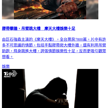
膠帶攀牆、吊臂跳大樓 摩天大樓娛樂十足
由巨石強森主演的《摩天大樓》，全台票房7800萬，片中有許
多不可思議的情節，包括手黏膠帶爬大樓外牆，還有利用吊臂
助跑，飛身跳進大樓，誇張情節娛樂性十足，反而更吸引觀眾
想看。
娛樂