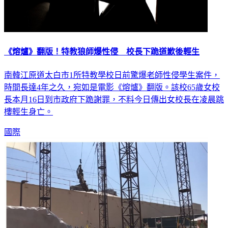
《熔爐》翻版！特教狼師爆性侵 校長下跪道歉後輕生
南韓江原道太白市1所特教學校日前驚爆老師性侵學生案件，
時間長達4年之久，宛如是電影《熔爐》翻版。該校65歲女校
長本月16日到市政府下跪謝罪，不料今日傳出女校長在凌晨跳
樓輕生身亡。
國際