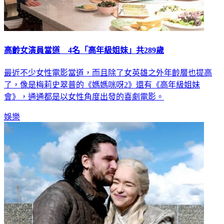
高齡女演員當道 4名「高年級姐妹」共289歲
最近不少女性電影當道，而且除了女英雄之外年齡層也提高
了，像是梅莉史翠普的《媽媽咪呀2》還有《高年級姐妹
會》，通通都是以女性角度出發的喜劇電影。
娛樂