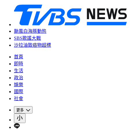
颱風白海豚動態
SBS歌謠大戰
沙拉油致癌物超標
首頁
即時
生活
政治
娛樂
國際
社會
更多