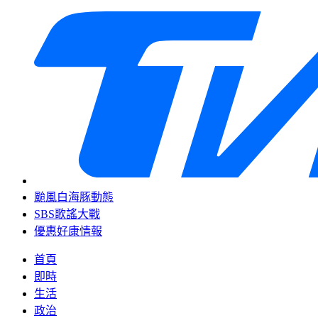
颱風白海豚動態
SBS歌謠大戰
優惠好康情報
首頁
即時
生活
政治