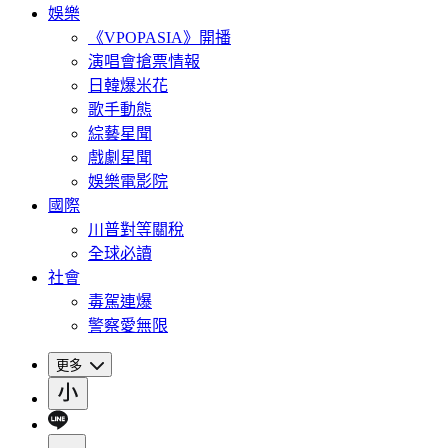
娛樂
《VPOPASIA》開播
演唱會搶票情報
日韓爆米花
歌手動態
綜藝星聞
戲劇星聞
娛樂電影院
國際
川普對等關稅
全球必讀
社會
毒駕連爆
警察愛無限
更多