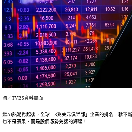
圖／TVBS資料畫面
繼AI熱潮掀起後，全球「3兆美元俱樂部」企業的排名，就不
也不是蘋果，而是股價漲勢兇猛的輝達！