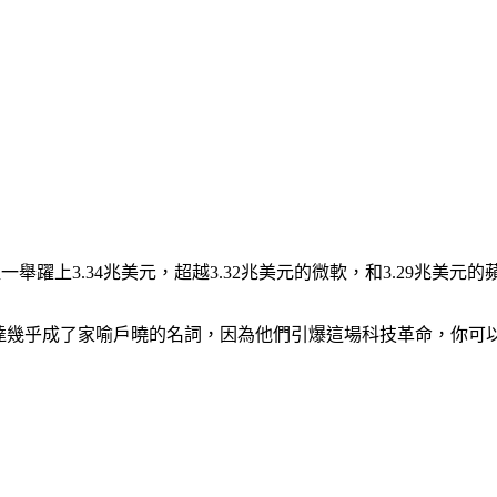
一舉躍上3.34兆美元，超越3.32兆美元的微軟，和3.29兆美
熱潮掀起後，輝達幾乎成了家喻戶曉的名詞，因為他們引爆這場科技革命