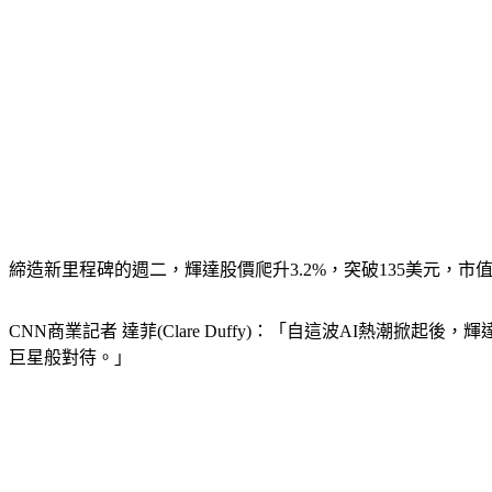
締造新里程碑的週二，輝達股價爬升3.2%，突破135美元，市值
CNN商業記者 達菲(Clare Duffy)：「自這波AI
巨星般對待。」