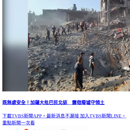
既無處安全！加薩大批巴民北返 露宿廢墟守領土
下載TVBS新聞APP，最新消息不漏接
加入TVBS新聞LINE，
重點新聞一次看