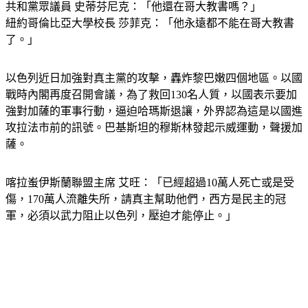
共和黨眾議員 史蒂芬尼克：「他還在哥大教書嗎？」
紐約哥倫比亞大學校長 莎菲克：「他永遠都不能在哥大教書
了。」
以色列近日加強對真主黨的攻擊，轟炸黎巴嫩四個地區。以國
戰時內閣再度召開會議，為了救回130名人質，以國表示要加
強對加薩的軍事行動，逼迫哈瑪斯退讓，外界認為這是以國進
攻拉法市前的訊號。巴基斯坦的穆斯林發起示威運動，聲援加
薩。
喀拉蚩伊斯蘭聯盟主席 艾旺：「已經超過10萬人死亡或是受
傷，170萬人流離失所，請真主幫助他們，西方是民主的冠
軍，必須以武力阻止以色列，壓迫才能停止。」