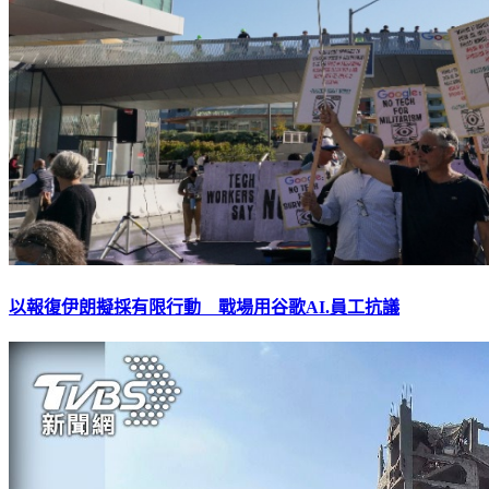
以報復伊朗擬採有限行動 戰場用谷歌AI.員工抗議