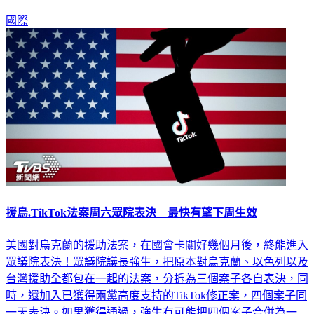
國際
援烏.TikTok法案周六眾院表決 最快有望下周生效
美國對烏克蘭的援助法案，在國會卡關好幾個月後，終能進入
眾議院表決！眾議院議長強生，把原本對烏克蘭、以色列以及
台灣援助全都包在一起的法案，分拆為三個案子各自表決，同
時，還加入已獲得兩黨高度支持的TikTok修正案，四個案子同
一天表決。如果獲得通過，強生有可能把四個案子合併為一