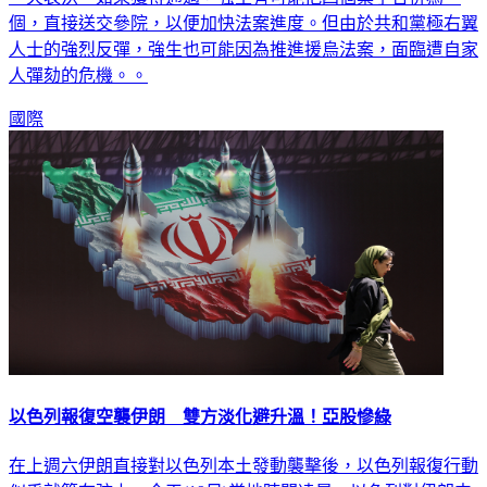
個，直接送交參院，以便加快法案進度。但由於共和黨極右翼
人士的強烈反彈，強生也可能因為推進援烏法案，面臨遭自家
人彈劾的危機。。
國際
以色列報復空襲伊朗 雙方淡化避升溫！亞股慘綠
在上週六伊朗直接對以色列本土發動襲擊後，以色列報復行動