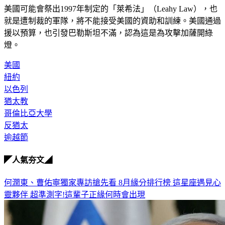
美國可能會祭出1997年制定的「萊希法」（Leahy Law），也
就是遭制裁的軍隊，將不能接受美國的資助和訓練。美國通過
援以預算，也引發巴勒斯坦不滿，認為這是為攻擊加薩開綠
燈。
美國
紐約
以色列
猶太教
哥倫比亞大學
反猶太
逾越節
◤人氣夯文◢
何潤東、曹佑寧獨家專訪搶先看
8月緣分排行榜 這星座遇見心
靈夥伴
超準測字!這輩子正緣何時會出現