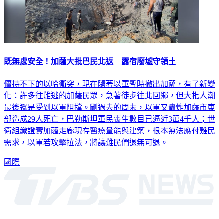
既無處安全！加薩大批巴民北返 露宿廢墟守領土
僵持不下的以哈衝突，現在隨著以軍暫時撤出加薩，有了新變
化：許多往難逃的加薩民眾，急著徒步往北回鄉，但大批人潮
最後還是受到以軍阻擋。剛過去的周末，以軍又轟炸加薩市東
部造成29人死亡，巴勒斯坦軍民喪生數目已逼近3萬4千人；世
衛組織證實加薩走廊現存醫療量能與建築，根本無法應付難民
需求，以軍若攻擊拉法，將讓難民們退無可退。
國際