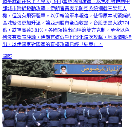
似乎就箭在弦上。今天(19日)當地時間凌晨，以色列對伊朗中
部城市附近發動攻擊，伊朗官員表示防空系統攔截三架無人
機，但沒有飛彈襲擊。以伊輪流軍事報復，使得原本就緊繃的
區域緊張更加升溫，讓亞洲股市全面收黑，台股更是大跌774
點，跌幅高達3.81%。各國領袖出面呼籲雙方克制，至今以色
列沒有發表評論，伊朗官媒似乎也淡化這次攻擊，地區情報指
出，以伊國家對國家的直接攻擊已經「結束」。
國際