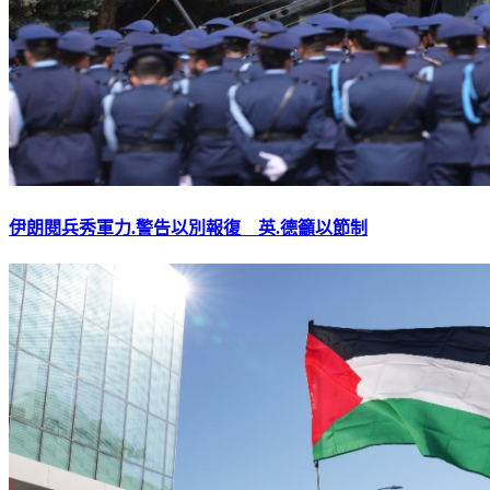
伊朗閱兵秀軍力.警告以別報復 英.德籲以節制