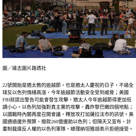
圖／達志圖片路透社
22號開始是猶太教的逾越節，也是猶太人慶祝的日子，不過全
球反以色列情緒高漲，今年逾越節活動安全受到威脅；美國
FBI就提出警告可能會發生攻擊，猶太人今年逾越節得更加低
調小心。以色列加強對真主黨的攻擊，轟炸黎巴嫩四個地點；
以國戰時內閣再度召開會議，釋放攻打加薩拉法市的訊號。美
國通過援外預算，撥款260億援助以色列；但隔天又宣布，計
畫制裁違反人權的以色列軍隊，總理納坦雅胡表示拒絕接受。