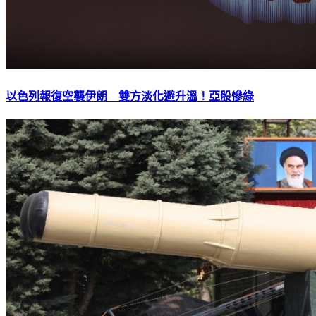
以色列報復空襲伊朗 雙方淡化避升溫！亞股慘綠