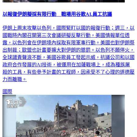
以報復伊朗擬採有限行動 戰場用谷歌AI.員工抗議
伊朗上周末攻擊以色列，國際緊盯以國的報復行動；週三，以
國戰時內閣召開第三次會議研擬反擊行動，美國情報單位透
露，以色列會在伊朗境內採取有限軍事行動。美國也對伊朗祭
出制裁；歐盟也計畫要擴大對伊朗的懲罰。以色列不願停火，
全球譴責聲浪不斷，美國谷歌員工發起示威，抗議公司和以國
政府合作發展的AI技術，被運用在加薩戰場上，成為種族屠
殺的工具，有些參予計畫的工程師，因承受不了心理的道德壓
力而離職。
國際