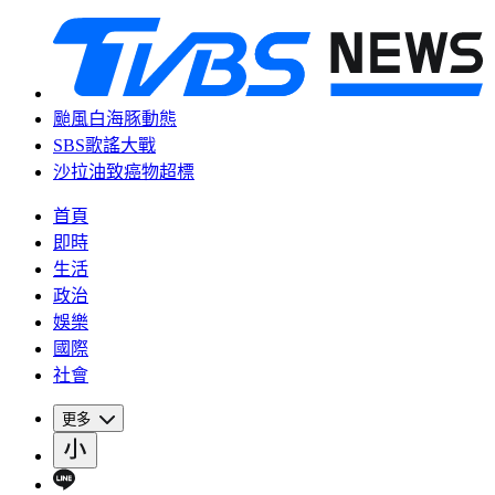
颱風白海豚動態
SBS歌謠大戰
沙拉油致癌物超標
首頁
即時
生活
政治
娛樂
國際
社會
更多