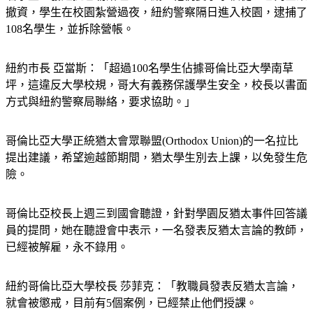
撤資，學生在校園紮營過夜，紐約警察隔日進入校園，逮捕了
108名學生，並拆除營帳。
紐約市長 亞當斯：「超過100名學生佔據哥倫比亞大學南草
坪，這違反大學校規，哥大有義務保護學生安全，校長以書面
方式與紐約警察局聯絡，要求協助。」
哥倫比亞大學正統猶太會眾聯盟(Orthodox Union)的一名拉比
提出建議，希望逾越節期間，猶太學生別去上課，以免發生危
險。
哥倫比亞校長上週三到國會聽證，針對學園反猶太事件回答議
員的提問，她在聽證會中表示，一名發表反猶太言論的教師，
已經被解雇，永不錄用。
紐約哥倫比亞大學校長 莎菲克：「教職員發表反猶太言論，
就會被懲戒，目前有5個案例，已經禁止他們授課。