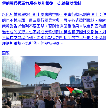
伊朗閱兵秀軍力.警告以別報復 英.德籲以節制
以色列誓言報復伊朗上周末的空襲，軍事行動已劍在弦上；伊
朗也不甘示弱，周三舉行閱兵大典，展示各式戰鬥武器，總統
萊希警告以色列不要回擊，否則會有嚴重後果。以色列國內超
過七成的民眾，也不贊成反擊伊朗。英國和德國外交部長，周
三連袂訪問以色列，希望勸說克制對伊朗的軍事行動；不過總
理納坦雅胡不為所動，仍堅持報復。
國際