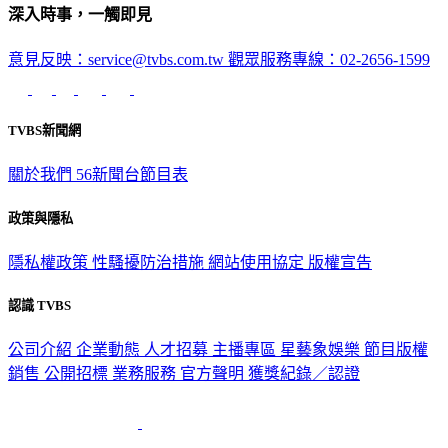
深入時事，一觸即見
意見反映：service@tvbs.com.tw
觀眾服務專線：02-2656-1599
TVBS新聞網
關於我們
56新聞台節目表
政策與隱私
隱私權政策
性騷擾防治措施
網站使用協定
版權宣告
認識 TVBS
公司介紹
企業動態
人才招募
主播專區
星藝象娛樂
節目版權
銷售
公開招標
業務服務
官方聲明
獲獎紀錄／認證