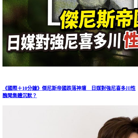
《國際＋10分鐘》傑尼斯帝國跌落神壇 日媒對強尼喜多川性
醜聞集體沉默？