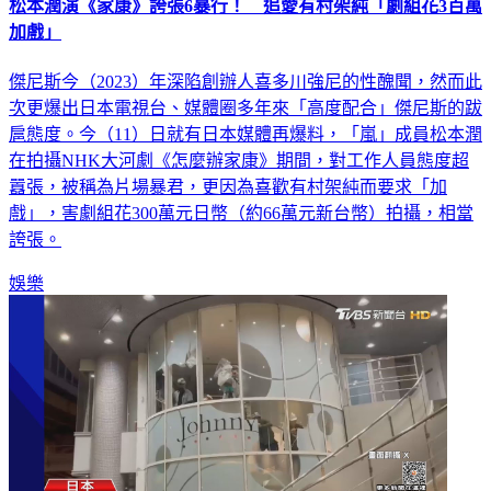
加戲」
傑尼斯今（2023）年深陷創辦人喜多川強尼的性醜聞，然而此
次更爆出日本電視台、媒體圈多年來「高度配合」傑尼斯的跋
扈態度。今（11）日就有日本媒體再爆料，「嵐」成員松本潤
在拍攝NHK大河劇《怎麼辦家康》期間，對工作人員態度超
囂張，被稱為片場暴君，更因為喜歡有村架純而要求「加
戲」，害劇組花300萬元日幣（約66萬元新台幣）拍攝，相當
誇張。
娛樂