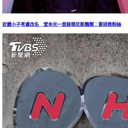
近畿小子考慮改名 堂本光一首談傑尼斯醜聞：要拯救粉絲