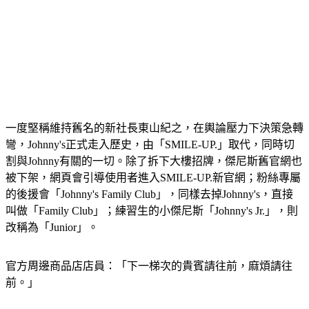
一度堅稱維持舊名的新社長東山紀之，在輿論壓力下決策急轉
彎，Johnny's正式走入歷史，由「SMILE-UP.」取代，同時切
割與Johnny有關的一切。除了拆下大樓招牌，傑尼斯舊官網也
被下架，網頁會引導使用者進入SMILE-UP.新官網；粉絲專屬
的後援會「Johnny's Family Club」，同樣去掉Johnny's，直接
叫做「Family Club」；練習生的小傑尼斯「Johnny's Jr.」，則
改稱為「Junior」。
官方周邊商品店店員：「下一梯次的貴賓請往前，麻煩請往
前。」
未來演藝界不再有「Johnny's」的名號，日本各地的正版周邊