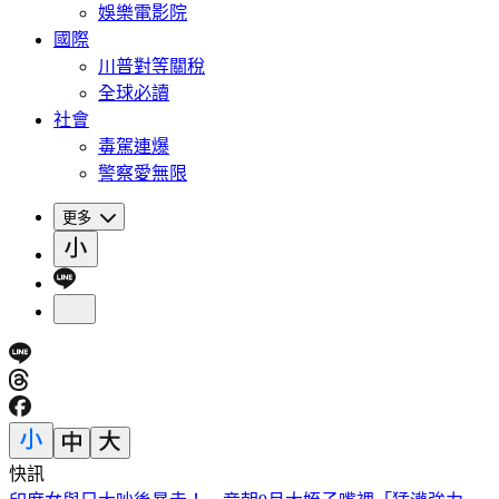
娛樂電影院
國際
川普對等關稅
全球必讀
社會
毒駕連爆
警察愛無限
更多
快訊