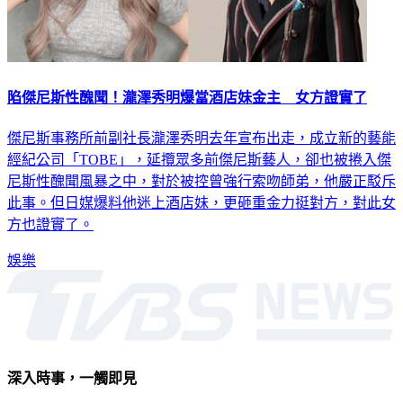
陷傑尼斯性醜聞！瀧澤秀明爆當酒店妹金主 女方證實了
傑尼斯事務所前副社長瀧澤秀明去年宣布出走，成立新的藝能
經紀公司「TOBE」，延攬眾多前傑尼斯藝人，卻也被捲入傑
尼斯性醜聞風暴之中，對於被控曾強行索吻師弟，他嚴正駁斥
此事。但日媒爆料他迷上酒店妹，更砸重金力挺對方，對此女
方也證實了。
娛樂
深入時事，一觸即見
意見反映：service@tvbs.com.tw
觀眾服務專線：02-2656-1599