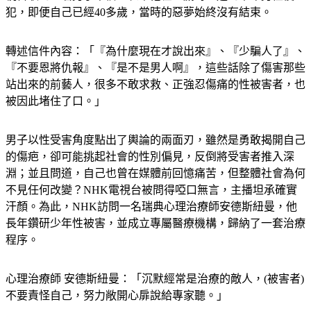
轉述信件內容：「『為什麼現在才說出來』、『少騙人了』、
『不要恩將仇報』、『是不是男人啊』，這些話除了傷害那些
站出來的前藝人，很多不敢求救、正強忍傷痛的性被害者，也
被因此堵住了口。」
男子以性受害角度點出了輿論的兩面刃，雖然是勇敢揭開自己
的傷疤，卻可能挑起社會的性別偏見，反倒將受害者推入深
淵；並且問道，自己也曾在媒體前回憶痛苦，但整體社會為何
不見任何改變？NHK電視台被問得啞口無言，主播坦承確實
汗顏。為此，NHK訪問一名瑞典心理治療師安德斯紐曼，他
長年鑽研少年性被害，並成立專屬醫療機構，歸納了一套治療
程序。
心理治療師 安德斯紐曼：「沉默經常是治療的敵人，(被害者)
不要責怪自己，努力敞開心扉說給專家聽。」