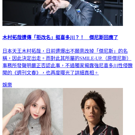
木村拓哉遭傳「拒改名」挺喜多川？！ 傑尼斯回應了
日本天王木村拓哉，日前遭爆出不願意改掉「傑尼斯」的名
稱，因此決定出走。而對此其所屬的SMILE-UP.（原傑尼斯）
事務所發聲明嚴正否認此事，不過獨家揭露強尼喜多川性侵醜
聞的《週刊文春》，也再度曝光了詳細真相。
娛樂