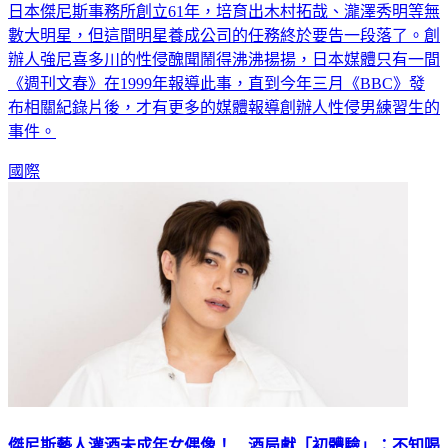
數大明星，但這間明星養成公司的任務終於要告一段落了。創
辦人強尼喜多川的性侵醜聞鬧得沸沸揚揚，日本媒體只有一間
《週刊文春》在1999年報導此事，直到今年三月《BBC》發
布相關紀錄片後，才有更多的媒體報導創辦人性侵男練習生的
事件。
國際
傑尼斯藝人灌酒未成年女偶像！ 酒局獻「初體驗」：不知喝
了什麼