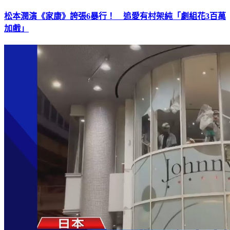
松本潤演《家康》誇張6暴行！ 追愛有村架純「劇組花3百萬
加戲」