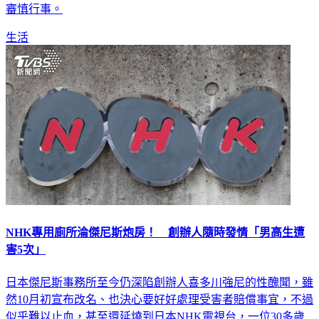
生活
NHK專用廁所淪傑尼斯炮房！ 創辦人隨時發情「男高生遭
害5次」
日本傑尼斯事務所至今仍深陷創辦人喜多川強尼的性醜聞，雖
然10月初宣布改名、也決心要好好處理受害者賠償事宜，不過
似乎難以止血，甚至還延燒到日本NHK電視台，一位30多歲
的男性聲稱以前為了參與NHK節目而前往電視台練習，沒想