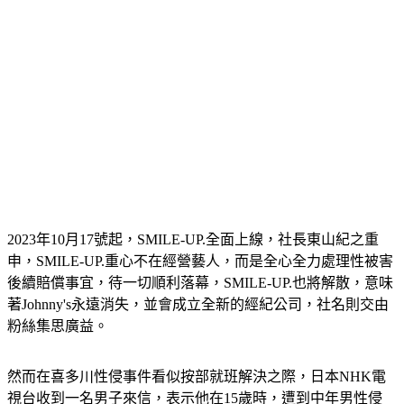
2023年10月17號起，SMILE-UP.全面上線，社長東山紀之重
申，SMILE-UP.重心不在經營藝人，而是全心全力處理性被害
後續賠償事宜，待一切順利落幕，SMILE-UP.也將解散，意味
著Johnny's永遠消失，並會成立全新的經紀公司，社名則交由
粉絲集思廣益。
然而在喜多川性侵事件看似按部就班解決之際，日本NHK電
視台收到一名男子來信，表示他在15歲時，遭到中年男性侵
犯，即便自己已經40多歲，當時的惡夢始終沒有結束。