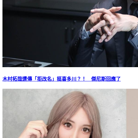
木村拓哉遭傳「拒改名」挺喜多川？！ 傑尼斯回應了