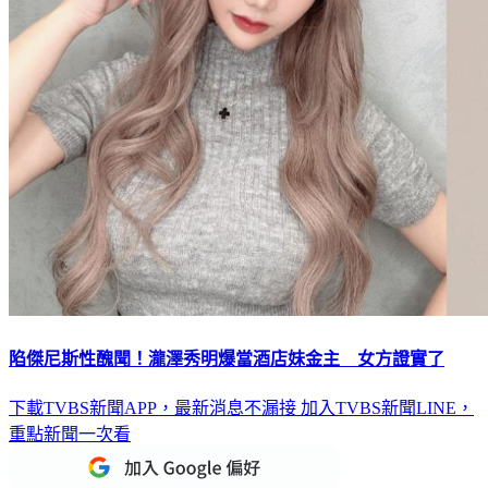
陷傑尼斯性醜聞！瀧澤秀明爆當酒店妹金主 女方證實了
下載TVBS新聞APP，最新消息不漏接
加入TVBS新聞LINE，
重點新聞一次看