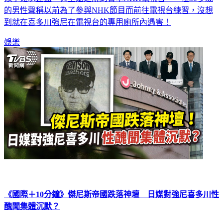
到就在喜多川強尼在電視台的專用廁所內遇害！
娛樂
《國際＋10分鐘》傑尼斯帝國跌落神壇 日媒對強尼喜多川性
醜聞集體沉默？
日本傑尼斯事務所創立61年，培育出木村拓哉、瀧澤秀明等無