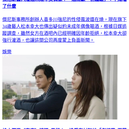
傑尼斯事務所創辦人喜多川強尼的性侵風波還在燒，現在旗下
34歲藝人松本幸大也傳出疑似約未成年偶像喝酒，根據日媒追
蹤調查，雖然女方在酒吧內已經明確因年齡拒絕，松本幸大卻
強行灌酒，也讓這間公司再度蒙上負面新聞。
娛樂
松本潤演《家康》誇張6暴行！ 追愛有村架純「劇組花3百萬