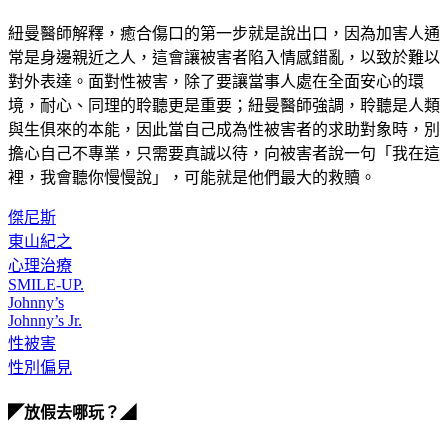
紐曼醫師解釋，癒合傷口的第一步就是說出口，因為加害人通
常是身邊親近之人，這會讓被害者陷入情感錯亂，以致於難以
對外表達。面對性被害，除了要讓當事人處在全面安心的環
境，耐心、同理的聆聽更是重要；紐曼醫師強調，聆聽是人類
與生俱來的本能，因此當自己成為性被害者的求助對象時，別
擔心自己不專業，只需要真誠以待，向被害者說一句「我在這
裡，我會聽你慢慢說」，可能就是他們最大的救贖。
傑尼斯
東山紀之
心理治療
SMILE-UP.
Johnny’s
Johnny’s Jr.
性被害
性別偏見
◤放假去哪玩？◢
全台熱門活動、人氣攻略一次看！
高雄美食優惠開搶！再抽