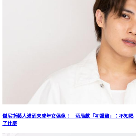
傑尼斯藝人灌酒未成年女偶像！ 酒局獻「初體驗」：不知喝
了什麼