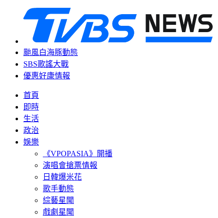
颱風白海豚動態
SBS歌謠大戰
優惠好康情報
首頁
即時
生活
政治
娛樂
《VPOPASIA》開播
演唱會搶票情報
日韓爆米花
歌手動態
綜藝星聞
戲劇星聞