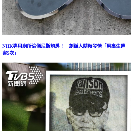
NHK專用廁所淪傑尼斯炮房！ 創辦人隨時發情「男高生遭
害5次」