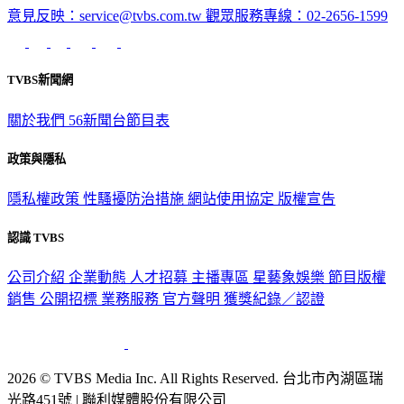
TVBS新聞網
關於我們
56新聞台節目表
政策與隱私
隱私權政策
性騷擾防治措施
網站使用協定
版權宣告
認識 TVBS
公司介紹
企業動態
人才招募
主播專區
星藝象娛樂
節目版權
銷售
公開招標
業務服務
官方聲明
獲獎紀錄／認證
2026 © TVBS Media Inc. All Rights Reserved. 台北市內湖區瑞
光路451號 | 聯利媒體股份有限公司