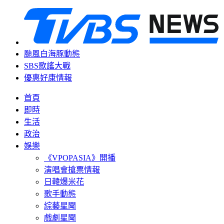
颱風白海豚動態
SBS歌謠大戰
優惠好康情報
首頁
即時
生活
政治
娛樂
《VPOPASIA》開播
演唱會搶票情報
日韓爆米花
歌手動態
綜藝星聞
戲劇星聞