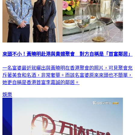
來頭不小！黃曉明赴港與貴婦聚會 對方自稱是「首富鄰居」
一名富婆最近就曬出與黃曉明在香港聚會的照片，可見聚會充
斥著美食和名酒，非常奢華。而該名富婆原來來頭也不簡單，
她更自稱是香港首富李嘉誠的鄰居。
娛樂