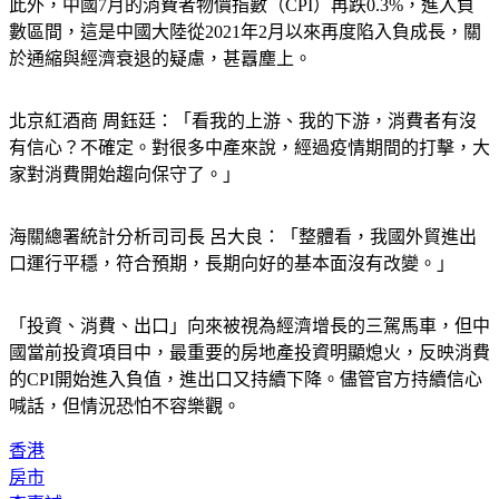
此外，中國7月的消費者物價指數（CPI）再跌0.3%，進入負
數區間，這是中國大陸從2021年2月以來再度陷入負成長，關
於通縮與經濟衰退的疑慮，甚囂塵上。
北京紅酒商 周鈺廷：「看我的上游、我的下游，消費者有沒
有信心？不確定。對很多中產來說，經過疫情期間的打擊，大
家對消費開始趨向保守了。」
海關總署統計分析司司長 呂大良：「整體看，我國外貿進出
口運行平穩，符合預期，長期向好的基本面沒有改變。」
「投資、消費、出口」向來被視為經濟增長的三駕馬車，但中
國當前投資項目中，最重要的房地產投資明顯熄火，反映消費
的CPI開始進入負值，進出口又持續下降。儘管官方持續信心
喊話，但情況恐怕不容樂觀。
香港