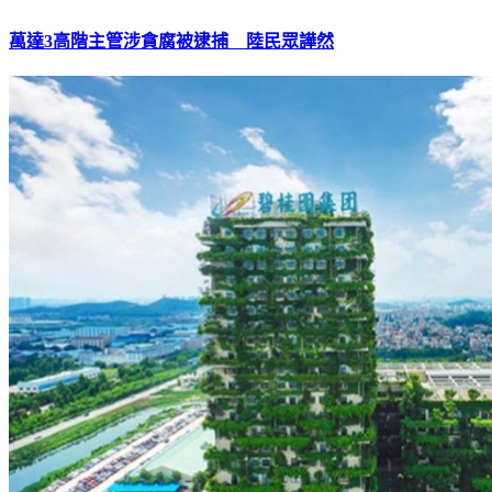
萬達3高階主管涉貪腐被逮捕 陸民眾譁然