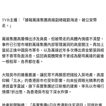
TVB主播：「據報萬達集團高級副總裁劉海波，被公安帶
走。」
萬達集團高層傳出涉及貪腐，但被帶走的具體內情還不清楚，
事件已引發市場對萬達集團內部管理漏洞的高度關注。再加上
當前正逢中國房市寒冬，以及萬達近年多次傳出資金緊張與經
營不善等負面消息，這回貪腐醜聞會不會成為壓垮萬達的最後
一根稻草，各界都在看。
大陸房市的連番震盪，讓民眾不再願意把錢投入房地產，高度
仰賴「北水」的香港房市也受到影響。向來投資眼光精準的香
港首富李嘉誠，旗下長實集團近日新推的建案，率先以市場行
情價7折出售，為香港房市投下深水炸彈。