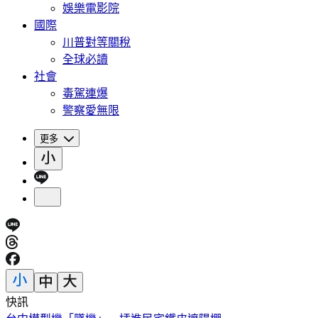
娛樂電影院
國際
川普對等關稅
全球必讀
社會
毒駕連爆
警察愛無限
更多
快訊