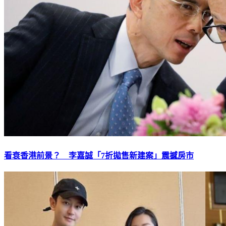
看衰香港前景？ 李嘉誠「7折拋售新建案」震撼房市