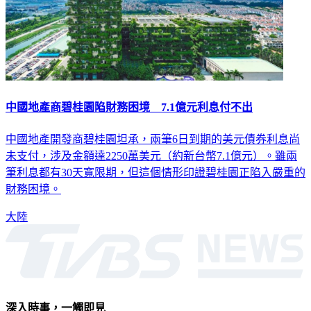
中國地產商碧桂園陷財務困境 7.1億元利息付不出
中國地產開發商碧桂園坦承，兩筆6日到期的美元債券利息尚
未支付，涉及金額達2250萬美元（約新台幣7.1億元）。雖兩
筆利息都有30天寬限期，但這個情形印證碧桂園正陷入嚴重的
財務困境。
大陸