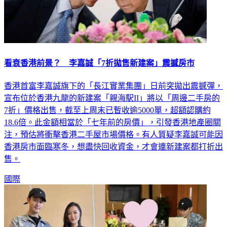
看衰香港前景？ 李嘉誠「7折拋售新建案」震撼房市
香港首富李嘉誠旗下的「長江實業集團」日前突拋出震撼彈，
宣布位於香港九龍的新建案「親海駅II」將以「周邊二手房的
7折」價格出售，截至上周末已暫收逾5000單，超額認購約
18.6倍。此金額相當於「七年前的房價」，引發香港地產圈關
注，預估將衝擊香港二手屋市場價格。有人質疑李嘉誠可能因
香港房市面臨寒冬，想盡快回收資金，才會連新建案都打折出
售。
國際