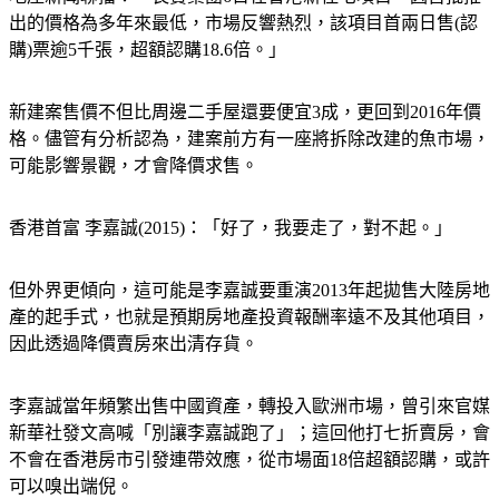
地產新聞聯播：「長實集團6日在香港新住宅項目，因首批推
出的價格為多年來最低，市場反響熱烈，該項目首兩日售(認
購)票逾5千張，超額認購18.6倍。」
新建案售價不但比周邊二手屋還要便宜3成，更回到2016年價
格。儘管有分析認為，建案前方有一座將拆除改建的魚市場，
可能影響景觀，才會降價求售。
香港首富 李嘉誠(2015)：「好了，我要走了，對不起。」
但外界更傾向，這可能是李嘉誠要重演2013年起拋售大陸房地
產的起手式，也就是預期房地產投資報酬率遠不及其他項目，
因此透過降價賣房來出清存貨。
李嘉誠當年頻繁出售中國資產，轉投入歐洲市場，曾引來官媒
新華社發文高喊「別讓李嘉誠跑了」；這回他打七折賣房，會
不會在香港房市引發連帶效應，從市場面18倍超額認購，或許