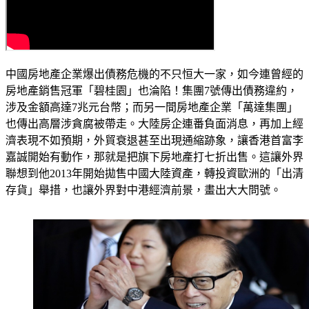
中國房地產企業爆出債務危機的不只恒大一家，如今連曾經的
房地產銷售冠軍「碧桂園」也淪陷！集團7號傳出債務違約，
涉及金額高達7兆元台幣；而另一間房地產企業「萬達集團」
也傳出高層涉貪腐被帶走。大陸房企連番負面消息，再加上經
濟表現不如預期，外貿衰退甚至出現通縮跡象，讓香港首富李
嘉誠開始有動作，那就是把旗下房地產打七折出售。這讓外界
聯想到他2013年開始拋售中國大陸資產，轉投資歐洲的「出清
存貨」舉措，也讓外界對中港經濟前景，畫出大大問號。