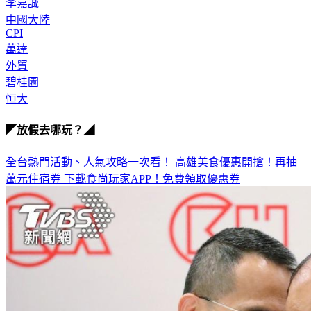
房市
李嘉誠
中國大陸
CPI
萬達
外貿
碧桂園
恒大
◤放假去哪玩？◢
全台熱門活動、人氣攻略一次看！
高雄美食優惠開搶！再抽
萬元住宿券
下載食尚玩家APP！免費領取優惠券