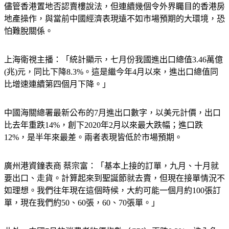
儘管香港置地否認賣樓說法，但連續幾個令外界矚目的香港房
地產操作，與當前中國經濟表現遠不如市場預期的大環境，恐
怕難脫關係。
上海衛視主播：「統計顯示，七月份我國進出口總值3.46萬億
(兆)元，同比下降8.3%。這是繼今年4月以來，進出口總值同
比增速連續第四個月下降。」
中國海關總署最新公布的7月進出口數字，以美元計價，出口
比去年重跌14%，創下2020年2月以來最大跌幅；進口跌
12%，是半年來最差。兩者表現皆低於市場預期。
廣州港資鐘表商 蔡宗富：「基本上接的訂單，九月、十月就
要出口、走貨。計算起來到聖誕節就去賣，但現在接單情況不
如理想。我們往年現在這個時候，大約可能一個月約100張訂
單，現在我們約50、60張，60、70張單。」