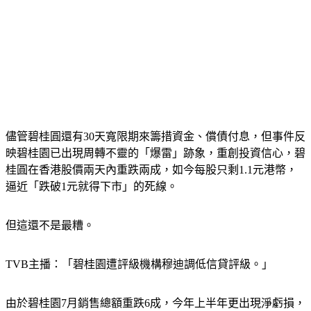
儘管碧桂圓還有30天寬限期來籌措資金、償債付息，但事件反
映碧桂園已出現周轉不靈的「爆雷」跡象，重創投資信心，碧
桂圓在香港股價兩天內重跌兩成，如今每股只剩1.1元港幣，
逼近「跌破1元就得下市」的死線。
但這還不是最糟。
TVB主播：「碧桂園遭評級機構穆迪調低信貸評級。」