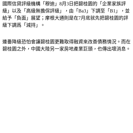
由於碧桂園7月銷售總額重跌6成，今年上半年更出現淨虧損，
國際信貸評級機構「穆迪」8月3日把碧桂園的「企業家族評
級」以及「高級無擔保評級」，由「Ba3」下調至「B1」，並
給予「負面」展望；摩根大通則是在7月底就先把碧桂園的評
級下調爲「減持」。
連番降級恐怕會讓碧桂園更難取得融資來改善債務情況。而在
碧桂園之外，中國大陸另一家房地產業巨頭，也傳出壞消息。