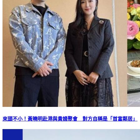
來頭不小！黃曉明赴港與貴婦聚會 對方自稱是「首富鄰居」