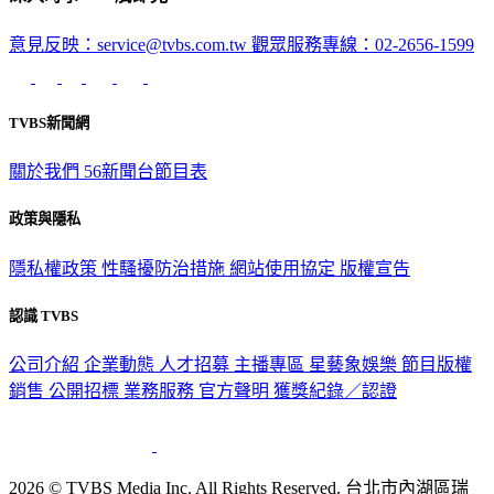
深入時事，一觸即見
意見反映：service@tvbs.com.tw
觀眾服務專線：02-2656-1599
TVBS新聞網
關於我們
56新聞台節目表
政策與隱私
隱私權政策
性騷擾防治措施
網站使用協定
版權宣告
認識 TVBS
公司介紹
企業動態
人才招募
主播專區
星藝象娛樂
節目版權
銷售
公開招標
業務服務
官方聲明
獲獎紀錄／認證