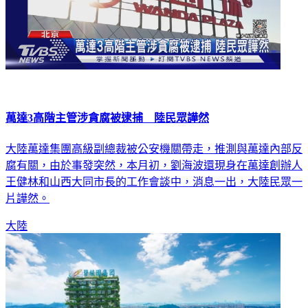
萬達3高階主管涉貪腐被逮捕 陸民眾譁然
大陸萬達集團高級副總裁被公安機關帶走，推測與萬達內部反
腐有關，由於事發突然，本月初，劉海波還現身在萬達創辦人
王健林和山西大同市長的工作會談中，消息一出，大陸民眾一
片譁然。
大陸