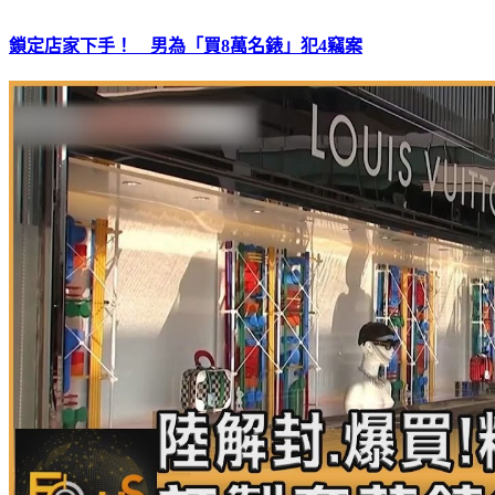
鎖定店家下手！ 男為「買8萬名錶」犯4竊案