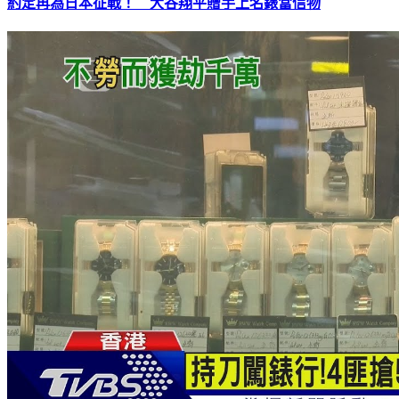
約定再為日本征戰！ 大谷翔平贈手上名錶當信物