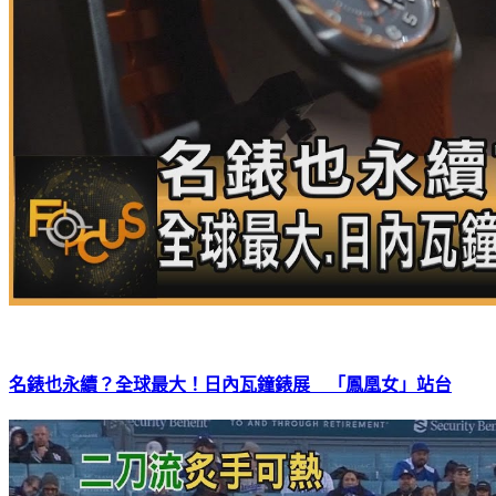
名錶也永續？全球最大！日內瓦鐘錶展 「鳳凰女」站台