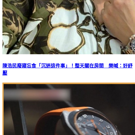
陳浩民廢寢忘食「沉迷這件事」！整天關在房間 樂喊：好紓
壓