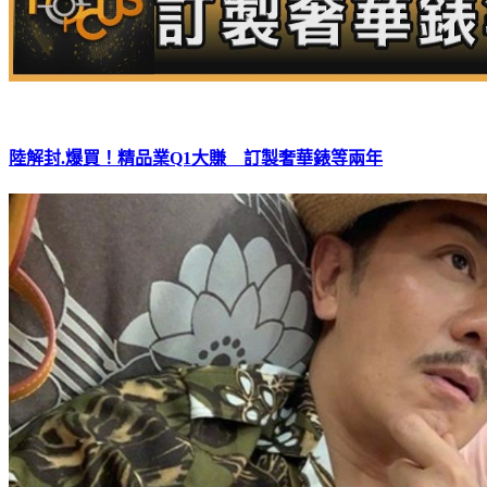
陸解封.爆買！精品業Q1大賺 訂製奢華錶等兩年