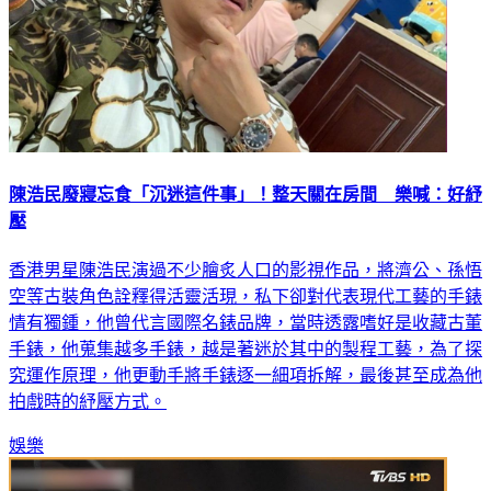
陳浩民廢寢忘食「沉迷這件事」！整天關在房間 樂喊：好紓
壓
香港男星陳浩民演過不少膾炙人口的影視作品，將濟公、孫悟
空等古裝角色詮釋得活靈活現，私下卻對代表現代工藝的手錶
情有獨鍾，他曾代言國際名錶品牌，當時透露嗜好是收藏古董
手錶，他蒐集越多手錶，越是著迷於其中的製程工藝，為了探
究運作原理，他更動手將手錶逐一細項拆解，最後甚至成為他
拍戲時的紓壓方式。
娛樂