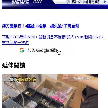
持刀闖錶行！4匪搶50名錶 損失逾4千萬台幣
下載TVBS新聞APP，最新消息不漏接
加入TVBS新聞LINE，
重點新聞一次看
延伸閱讀