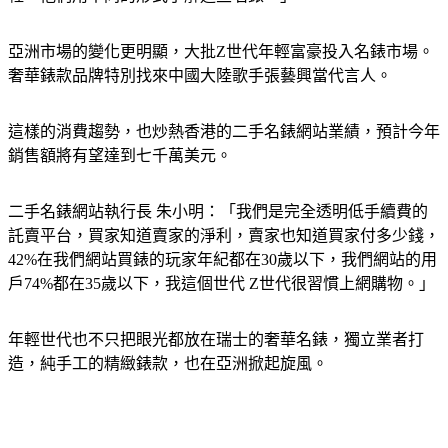
亞洲市場的變化更明顯，大批Z世代年輕富豪投入名錶市場。
奢華錶款品牌特別找來中國大陸歌手張藝興當代言人。
這樣的消費趨勢，也炒熱香港的二手名錶網站業績，預計今年
銷售額將有望達到七千萬美元。
二手名錶網站執行長 朱小明：「我們是完全透明低手續費的
託賣平台，買家知道賣家的淨利，賣家也知道買家付多少錢，
42%在我們網站買錶的玩家年紀都在30歲以下，我們網站的用
戶74%都在35歲以下，我這個世代 Z世代很習慣上網購物。」
年輕世代也不只把眼光都放在瑞士的奢華名錶，獨立業者打
造，純手工的精緻錶款，也在亞洲掀起旋風。