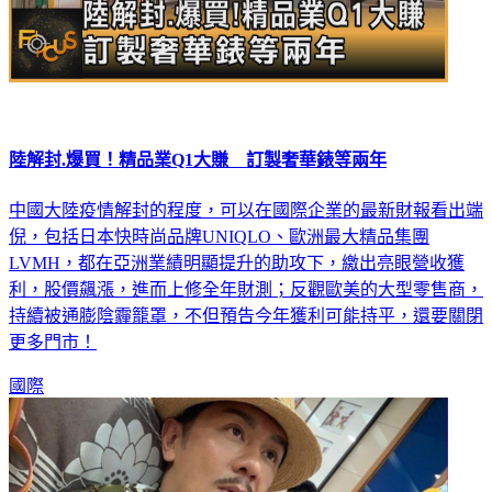
陸解封.爆買！精品業Q1大賺 訂製奢華錶等兩年
中國大陸疫情解封的程度，可以在國際企業的最新財報看出端
倪，包括日本快時尚品牌UNIQLO、歐洲最大精品集團
LVMH，都在亞洲業績明顯提升的助攻下，繳出亮眼營收獲
利，股價飆漲，進而上修全年財測；反觀歐美的大型零售商，
持續被通膨陰霾籠罩，不但預告今年獲利可能持平，還要關閉
更多門市！
國際