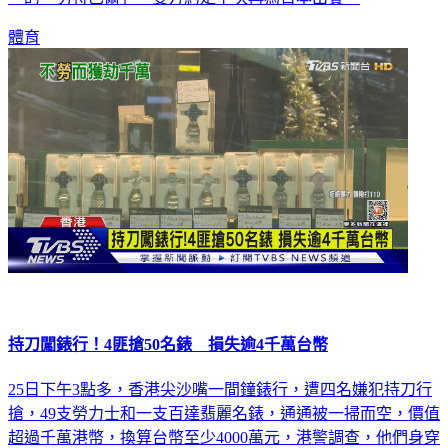
體育
持刀闖錶行！4匪搶50名錶 損失逾4千萬台幣
25日下午3點多，香港尖沙嘴一間鐘錶行，遭四名嫌犯持刀行
搶，49支勞力士和一支百達翡麗名錶，通通被一掃而空，價值
超過千萬港幣，換算台幣至少4000萬元，港警調查，他們身穿