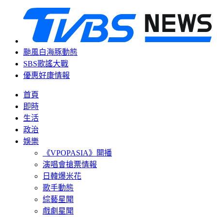
颱風白海豚動態
SBS歌謠大戰
優惠好康情報
首頁
即時
生活
政治
娛樂
《VPOPASIA》開播
演唱會搶票情報
日韓爆米花
歌手動態
綜藝星聞
戲劇星聞