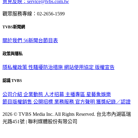
意見反映：service@tvbs.com.tw
觀眾服務專線：02-2656-1599
TVBS新聞網
關於我們
56新聞台節目表
政策與隱私
隱私權政策
性騷擾防治措施
網站使用協定
版權宣告
認識 TVBS
公司介紹
企業動態
人才招募
主播專區
星藝象娛樂
節目版權銷售
公開招標
業務服務
官方聲明
獲獎紀錄／認證
2026 © TVBS Media Inc. All Rights Reserved. 台北市內湖區瑞
光路451號 | 聯利媒體股份有限公司