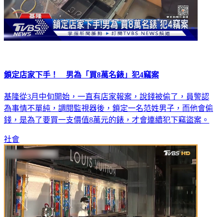
鎖定店家下手！ 男為「買8萬名錶」犯4竊案
基隆從3月中旬開始，一直有店家報案，說錢被偷了，員警認
為事情不單純，調閱監視器後，鎖定一名范姓男子，而他會偷
錢，是為了要買一支價值8萬元的錶，才會連續犯下竊盜案。
社會