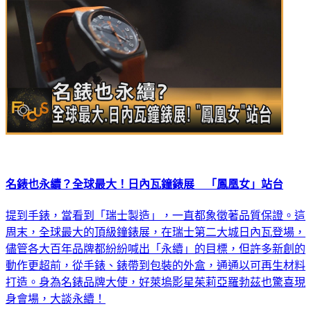
名錶也永續？全球最大！日內瓦鐘錶展 「鳳凰女」站台
提到手錶，當看到「瑞士製造」，一直都象徵著品質保證。這
周末，全球最大的頂級鐘錶展，在瑞士第二大城日內瓦登場，
儘管各大百年品牌都紛紛喊出「永續」的目標，但許多新創的
動作更超前，從手錶、錶帶到包裝的外盒，通通以可再生材料
打造。身為名錶品牌大使，好萊塢影星茱莉亞羅勃茲也驚喜現
身會場，大談永續！