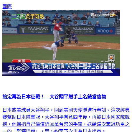
國際
約定再為日本征戰！ 大谷翔平贈手上名錶當信物
日本旅美球員大谷翔平，回到美國天使隊進行春訓。這次經典
賽幫助日本隊奪冠，大谷翔平有意四年後，再披日本國家隊戰
袍，他還把自己價值近30萬台幣的手錶，送給這次奪冠功臣之
一的「努特巴爾」，雙方約定下次再為日本出賽。