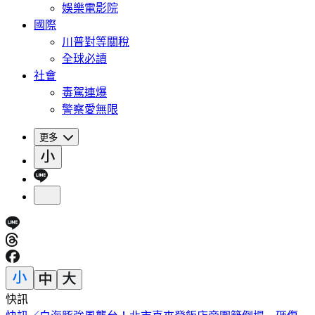
娛樂電影院
國際
川普對等關稅
全球必讀
社會
毒駕連爆
警察愛無限
更多
快訊