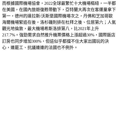
在美國，在國內旅遊復甦帶動下，亞特蘭大再次在客運量拿下
第一，德州的達拉斯/沃斯堡國際機場次之，丹佛和芝加哥歐
海爾機場緊追在後，洛杉磯則排在杜拜之後、位居第六；人氣
觀光地倫敦，最大機場希斯洛排第八，比2021年上升
217.7%。強勁需求自然推升機票價格上漲超過30%，國際飯店
訂房也同步增加300%，但這似乎都擋不住大家出國玩的決
心，連罷工、抗議連連的法國也不例外。