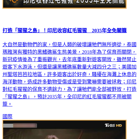
打造「猩猩之島」！印尼收容紅毛猩猩 2035年全免關籠
大自然是動物們的家，但是人類的破壞讓牠們無所適從，泰國
瑪雅灣有獨特的黑鰭礁鯊生態美景，2018年為了保育而關閉，
新冠疫情後為了重振觀光，去年底重新對遊客開放，雖然禁止
遊客下水游泳，但還是讓黑鰭礁鯊數量大減四分之三；美國加
州聖塔芭芭拉地區，許多遊客出於好奇，騷擾在海灘上休息的
海洋動物，造成許多動物受傷或是受到驚嚇需要被拯救；印尼
對紅毛猩猩的保育不遺餘力，為了讓牠們能全部被野放，打造
「猩猩之島」，預計2035年，全印尼的紅毛猩猩都不用被關
籠。
國際