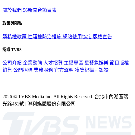
關於我們
56新聞台節目表
政策與隱私
隱私權政策
性騷擾防治措施
網站使用協定
版權宣告
認識 TVBS
公司介紹
企業動態
人才招募
主播專區
星藝象娛樂
節目版權
銷售
公開招標
業務服務
官方聲明
獲獎紀錄／認證
2026 © TVBS Media Inc. All Rights Reserved. 台北市內湖區瑞
光路451號 | 聯利媒體股份有限公司