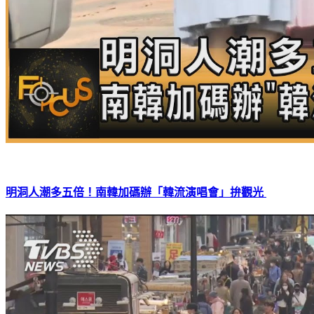
明洞人潮多五倍！南韓加碼辦「韓流演唱會」拚觀光