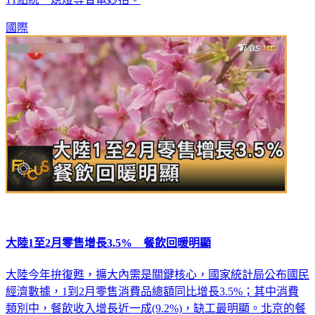
國際
大陸1至2月零售增長3.5% 餐飲回暖明顯
大陸今年拚復甦，擴大內需是關鍵核心，國家統計局公布國民
經濟數據，1到2月零售消費品總額同比增長3.5%；其中消費
類別中，餐飲收入增長近一成(9.2%)，缺工最明顯。北京的餐
廳就拉高底薪，從人民幣4千元起跳，生意好還有提成獎金；