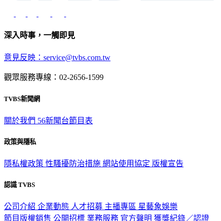
深入時事，一觸即見
意見反映：service@tvbs.com.tw
觀眾服務專線：02-2656-1599
TVBS新聞網
關於我們
56新聞台節目表
政策與隱私
隱私權政策
性騷擾防治措施
網站使用協定
版權宣告
認識 TVBS
公司介紹
企業動態
人才招募
主播專區
星藝象娛樂
節目版權銷售
公開招標
業務服務
官方聲明
獲獎紀錄／認證