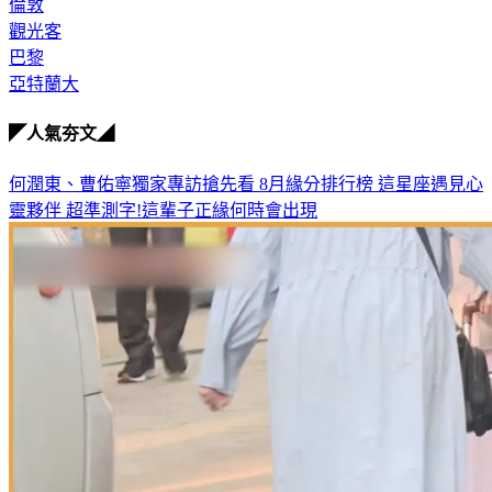
觀光客
巴黎
亞特蘭大
◤人氣夯文◢
何潤東、曹佑寧獨家專訪搶先看
8月緣分排行榜 這星座遇見心
靈夥伴
超準測字!這輩子正緣何時會出現