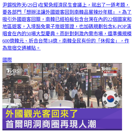
要各部門「想辦法讓外國遊客回到南韓品嘗辣炒年糕」。為了
吸引外國遊客回籠，南韓已經拍板包含台灣在內的22個國家和
地區遊客，入境豁免電子旅遊簽證，也加碼規劃包含K-POP演
唱會在內的50場大型慶典。而針對刺激內需市場，還準備規模
600億韓元、折合台幣14億，南韓全民有份的「休假金」，作
為旅宿交通補貼。
國際