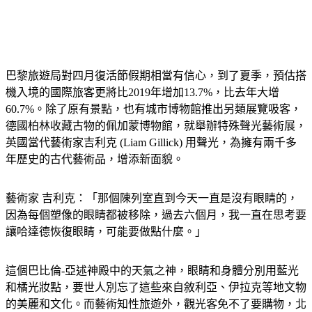
巴黎旅遊局對四月復活節假期相當有信心，到了夏季，預估搭
機入境的國際旅客更將比2019年增加13.7%，比去年大增
60.7%。除了原有景點，也有城市博物館推出另類展覽吸客，
德國柏林收藏古物的佩加蒙博物館，就舉辦特殊聲光藝術展，
英國當代藝術家吉利克 (Liam Gillick) 用聲光，為擁有兩千多
年歷史的古代藝術品，增添新面貌。
藝術家 吉利克：「那個陳列室直到今天一直是沒有眼睛的，
因為每個塑像的眼睛都被移除，過去六個月，我一直在思考要
讓哈達德恢復眼睛，可能要做點什麼。」
這個巴比倫-亞述神殿中的天氣之神，眼睛和身體分別用藍光
和橘光妝點，要世人別忘了這些來自敘利亞、伊拉克等地文物
的美麗和文化。而藝術知性旅遊外，觀光客免不了要購物，北
歐的丹麥就有不少人利用鄰國瑞典貨幣貶值，特地搭渡輪跨海