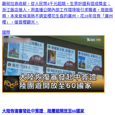
浙江飯店搶人，用直播公開內部工作環境吸引求職者。旅遊振
興，本來氣候濕熱不適宜櫻花生長的廣州，花18年培育「廣州
櫻」，搶賞櫻觀光。
國際
大陸恢復審發赴中簽證 陸團遊開放至60國家