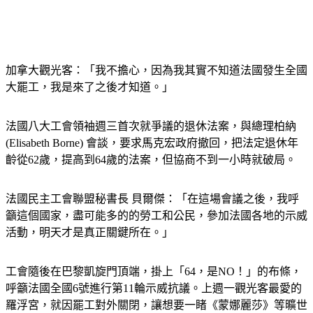
加拿大觀光客：「我不擔心，因為我其實不知道法國發生全國
大罷工，我是來了之後才知道。」
法國八大工會領袖週三首次就爭議的退休法案，與總理柏納 
(Elisabeth Borne) 會談，要求馬克宏政府撤回，把法定退休年
齡從62歲，提高到64歲的法案，但協商不到一小時就破局。
法國民主工會聯盟秘書長 貝爾傑：「在這場會議之後，我呼
籲這個國家，盡可能多的的勞工和公民，參加法國各地的示威
活動，明天才是真正關鍵所在。」
工會隨後在巴黎凱旋門頂端，掛上「64，是NO！」的布條，
呼籲法國全國6號進行第11輪示威抗議。上週一觀光客最愛的
羅浮宮，就因罷工對外關閉，讓想要一睹《蒙娜麗莎》等曠世
巨作的遊客撲空。目前巴黎市已清除之前堆積如山的垃圾，博