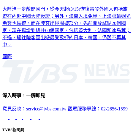
大陸進一步敞開國門，從今天起(3/15)恢復審發外國人包括旅
遊在內赴中國大陸簽證；另外，海南入境免簽、上海郵輪觀光
免簽也恢復。而在陸客出境團遊部分，先前開放試點20個國
家，現在擴增到總共60個國家，包括義大利、法國和冰島等；
不過，過往陸客團出遊最受歡迎的日本、韓國，仍舊不再其
中。
國際
深入時事，一觸即見
意見反映：service@tvbs.com.tw
觀眾服務專線：02-2656-1599
TVBS新聞網