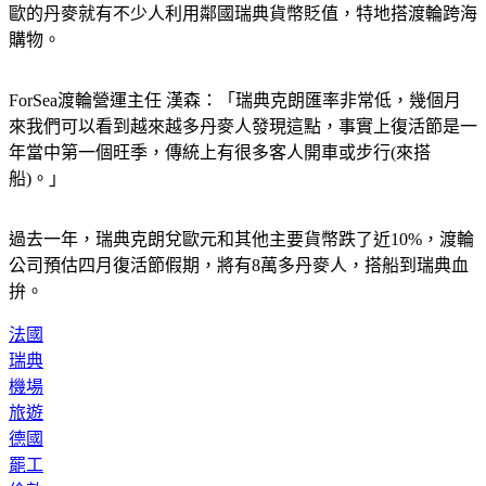
購物。
ForSea渡輪營運主任 漢森：「瑞典克朗匯率非常低，幾個月
來我們可以看到越來越多丹麥人發現這點，事實上復活節是一
年當中第一個旺季，傳統上有很多客人開車或步行(來搭
船)。」
過去一年，瑞典克朗兌歐元和其他主要貨幣跌了近10%，渡輪
公司預估四月復活節假期，將有8萬多丹麥人，搭船到瑞典血
拚。
法國
瑞典
機場
旅遊
德國
罷工
倫敦