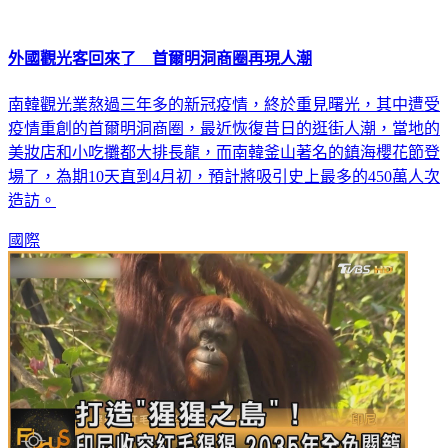
外國觀光客回來了 首爾明洞商圈再現人潮
南韓觀光業熬過三年多的新冠疫情，終於重見曙光，其中遭受
疫情重創的首爾明洞商圈，最近恢復昔日的逛街人潮，當地的
美妝店和小吃攤都大排長龍，而南韓釜山著名的鎮海櫻花節登
場了，為期10天直到4月初，預計將吸引史上最多的450萬人次
造訪。
國際