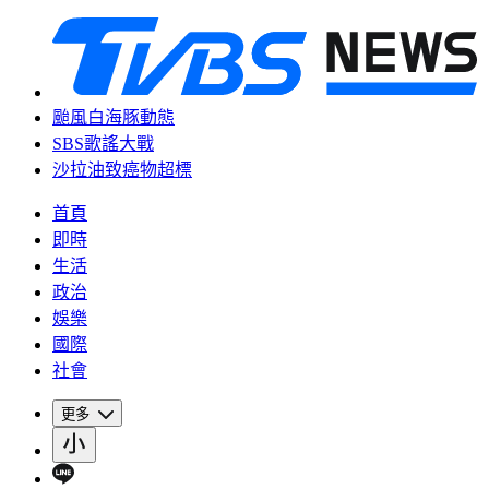
颱風白海豚動態
SBS歌謠大戰
沙拉油致癌物超標
首頁
即時
生活
政治
娛樂
國際
社會
更多