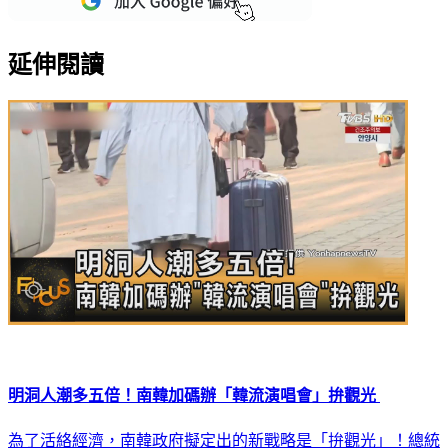
延伸閱讀
明洞人潮多五倍！南韓加碼辦「韓流演唱會」拚觀光
為了活絡經濟，南韓政府擬定出的新戰略是「拚觀光」！總統
尹錫悅昨天(29日)在緊急經濟民生會議上，就出了一道考題，