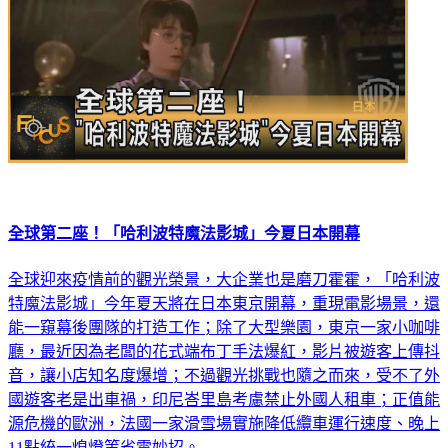
全球第二座！「哈利波特魔法影城」今夏日本開幕
全球迎來疫情前的觀光榮景，大企業也是磨刀霍霍，「哈利波
特魔法影城」今年夏天將在日本東京開幕，重現電影場景，還
能一窺幕後團隊的打造工作；除了大型樂園，東京一家小咖啡
廳，最近因為老闆的花式端布丁手法爆紅，影片被遊客上傳抖
音，讓小店知名度爆增；不過觀光挑戰也隨之而來，受不了外
國遊客老是出車禍，印尼峇里島考慮禁止外國人租車；正值能
源危機的歐洲，法國一家滑雪場實施降低纜車運行速度、晚上
11點統一熄燈等省電妙招。