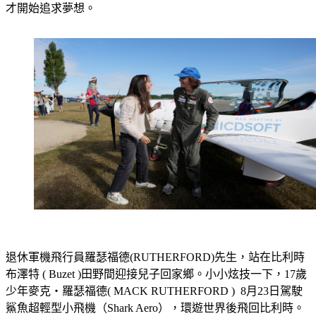
退休軍機飛行員羅瑟福德(RUTHERFORD)先生，站在比利時
布澤特 ( Buzet )田野間迎接兒子回家鄉。小小炫技一下，17歲
少年麥克‧羅瑟福德( MACK RUTHERFORD )  8月23日駕駛
鯊魚超輕型小飛機（Shark Aero），環遊世界後飛回比利時。
這種最高時速300公里的超輕型飛機專為長途航行使用，但麥