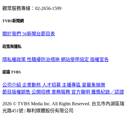
觀眾服務專線：02-2656-1599
TVBS新聞網
關於我們
56新聞台節目表
政策與隱私
隱私權政策
性騷擾防治措施
網站使用協定
版權宣告
認識 TVBS
公司介紹
企業動態
人才招募
主播專區
星藝象娛樂
節目版權銷售
公開招標
業務服務
官方聲明
獲獎紀錄／認證
2026 © TVBS Media Inc. All Rights Reserved. 台北市內湖區瑞
光路451號 | 聯利媒體股份有限公司