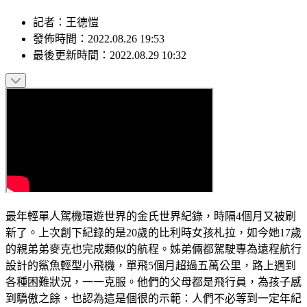
記者
：
王德愷
發佈時間：
2022.08.26 19:53
最後更新時間：
2022.08.29 10:32
最年輕單人駕機環遊世界的金氏世界紀錄，時隔4個月又被刷
新了。上次創下紀錄的是20歲的比利時女孩札拉，如今她17歲
的親弟弟麥克也完成類似的航程。姊弟倆都駕駛專為遠程航行
設計的鯊魚輕型小飛機，單飛5個月超過五萬公里，路上遇到
各種困難狀況，一一克服。他們的父母都是飛行員，為孩子感
到驕傲之餘，也認為這是個很的示範：人們不必等到一定年紀
才開始追求夢想。