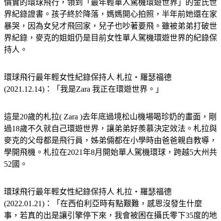
界紀錄證書。孩子終於降落，媽媽開心拍照，半年前她還在家
暴哭，因為女兒才飛回家，兒子也吵著要飛。雖被弟弟打破世
界紀錄，麥克的姐姐仍是目前女性單人駕機環遊世界的紀錄保
持人。
環球飛行最年輕女性紀錄保持人 札拉‧羅瑟福德
(2021.12.14)：「我是Zara 我正在環遊世界。」
這是20歲的札拉( Zara )去年底過境松山機場喝珍奶的畫面，剛
過18歲不久就自己環遊世界，讓弟弟好羨慕決定效法。札拉與
麥克的父母都是飛行員，姊弟倆都在小學時由爸爸親自教導，
學開飛機。札拉在2021年8月開始單人駕機環球，跨越5大州共
52國。
環球飛行最年輕女性紀錄保持人 札拉‧羅瑟福德
(2022.01.21)：「在西伯利亞時有點艱難，感恩沒發生什麼
事，若真的出是讓引擎停下來，我會被困在攝氏零下35度的地
方。」