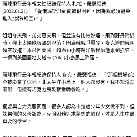
(2022.01.21)：「從俄羅斯飛到南韓很困難，因為我必須避免
進入北韓(領空)。」
姐姐冬天飛，弟弟夏天飛，但並沒有比較好運。飛到蘇丹附近
時，機上太陽能板熱到脫落；因烏俄戰爭爆發，麥克避開俄國
領空改道日本飛回美國，超過10小時越洋航程讓他累到抓狂，
一遇到美國屬地艾塔卡 (Atka)小島馬上降落。
環球飛行最年輕紀錄保持人 麥克‧羅瑟福德：「(那個機場)完
全被廢棄了似地，北太平洋小島上一個人都沒有，我不知道怎
麼辦，但還有巧克力餅乾就當晚餐吃。」
獨處與自力克服問題，很多人認為十幾歲少年少女做不到，但
姊弟倆的父母認為，克服困難追求夢想的過程，才是人生中最
重要的學習。
環球飛行最年輕紀錄保持人 麥克‧羅瑟福德：「舉例來說若