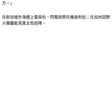
在新加坡外海遇上雷雨包，閃電就劈在機身附近；在加州因野
火霧霾能見度太低迫降、
環球飛行最年輕女性紀錄保持人 札拉‧羅瑟福德