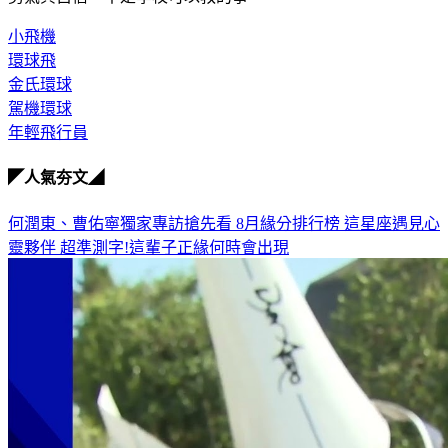
小飛機
環球飛
金氏環球
駕機環球
年輕飛行員
◤人氣夯文◢
何潤東、曹佑寧獨家專訪搶先看
8月緣分排行榜 這星座遇見心
靈夥伴
超準測字!這輩子正緣何時會出現