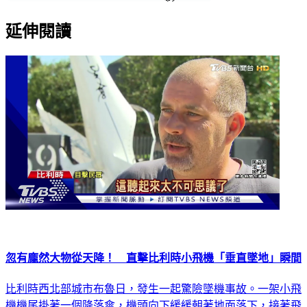
延伸閱讀
忽有龐然大物從天降！ 直擊比利時小飛機「垂直墜地」瞬間
比利時西北部城市布魯日，發生一起驚險墜機事故。一架小飛
機機尾掛著一個降落傘，機頭向下緩緩朝著地面落下，接著飛
機直接撞到水泥地，也讓目擊民眾相當驚訝。