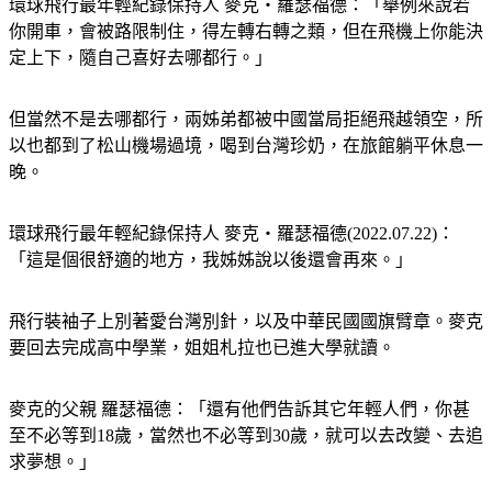
你開車，會被路限制住，得左轉右轉之類，但在飛機上你能決
定上下，隨自己喜好去哪都行。」
但當然不是去哪都行，兩姊弟都被中國當局拒絕飛越領空，所
以也都到了松山機場過境，喝到台灣珍奶，在旅館躺平休息一
晚。
環球飛行最年輕紀錄保持人 麥克‧羅瑟福德(2022.07.22)：
「這是個很舒適的地方，我姊姊說以後還會再來。」
飛行裝袖子上別著愛台灣別針，以及中華民國國旗臂章。麥克
要回去完成高中學業，姐姐札拉也已進大學就讀。
麥克的父親 羅瑟福德：「還有他們告訴其它年輕人們，你甚
至不必等到18歲，當然也不必等到30歲，就可以去改變、去追
求夢想。」