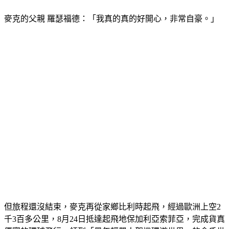
麥克的父親 羅瑟福德：「我真的真的好開心，非常自豪。」
但旅程還沒結束，麥克再從家鄉比利時起飛，經過歐洲上空2
千3百多公里，8月24日抵達起飛地保加利亞索菲亞，完成貨真
價實的環球飛行，領到「最年輕單人駕機環遊世界」的金氏世