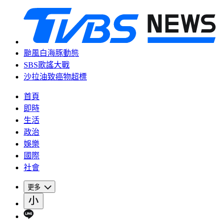
颱風白海豚動態
SBS歌謠大戰
沙拉油致癌物超標
首頁
即時
生活
政治
娛樂
國際
社會
更多