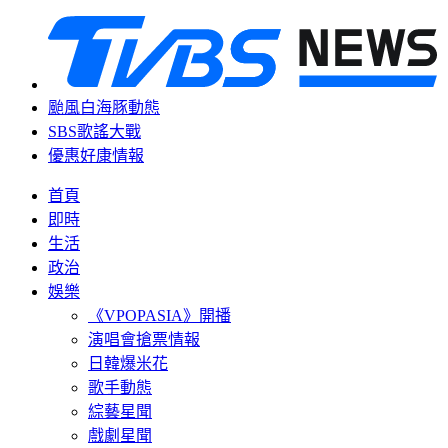
颱風白海豚動態
SBS歌謠大戰
優惠好康情報
首頁
即時
生活
政治
娛樂
《VPOPASIA》開播
演唱會搶票情報
日韓爆米花
歌手動態
綜藝星聞
戲劇星聞