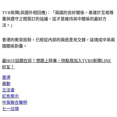
TVB新聞(英國外相回應)：「兩國的良好關係，基建於互相尊
重與遵守之間簽訂的協議，這才是維持英中關係的最好方
法。」
香港的衝突局勢，已經從內部的兩造意見交鋒，延燒成中英兩
國關係對壘。
最HOT話題在這！想跟上時事，快點我加入TVBS新聞LINE
好友！
香港
暴動
立法會
紅色警示
中英聯合聲明
七一佔領