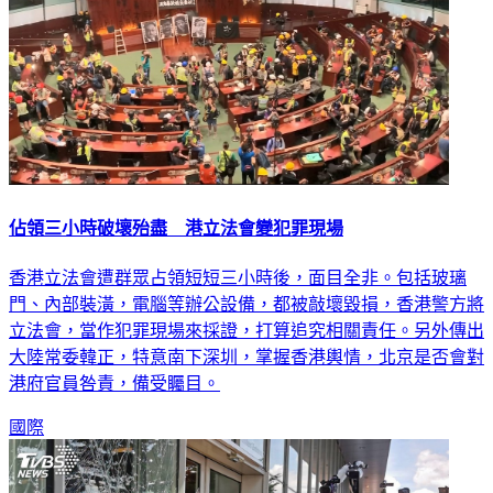
佔領三小時破壞殆盡 港立法會變犯罪現場
香港立法會遭群眾占領短短三小時後，面目全非。包括玻璃
門、內部裝潢，電腦等辦公設備，都被敲壞毀損，香港警方將
立法會，當作犯罪現場來採證，打算追究相關責任。另外傳出
大陸常委韓正，特意南下深圳，掌握香港輿情，北京是否會對
港府官員咎責，備受矚目。
國際