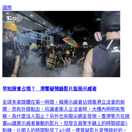
國際
早知道會占領？ 港警疑預錄影片設局示威者
全球多家媒體在第一時間，報導示威者佔領香港立法會的新
聞，而有外媒點出，抗議者衝入立法會時，大樓內明明有警
察，為什麼沒人阻止？另外也有眼尖網友發現，香港警方在臉
書po譴責示威者暴動的影片，但發言員警手錶上的時間卻是5
點鐘，比闖入的時間點早了4小時，遭質疑影片是預錄好的，