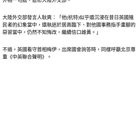
外相一句話，惹怒大陸外交部。
大陸外交部發言人耿爽：「他(杭特)似乎還沉浸在昔日英國殖
民者的幻象當中，還執迷於居高臨下、對他國事務指手畫腳的
惡習當中，仍然不知悔改，繼續信口雌黃。」
不過，英國看守首相梅伊，出席國會詢答時，同樣呼籲北京尊
重《中英聯合聲明》。