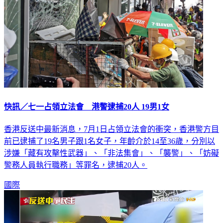
快訊／七一占領立法會 港警逮捕20人 19男1女
香港反送中最新消息，7月1日占領立法會的衝突，香港警方目
前已逮捕了19名男子跟1名女子，年齡介於14至36歲，分別以
涉嫌「藏有攻擊性武器」、「非法集會」、「襲警」、「妨礙
警務人員執行職務」等罪名，逮捕20人。
國際