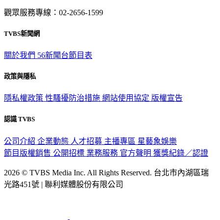
觀眾服務專線：02-2656-1599
TVBS新聞網
關於我們
56新聞台節目表
政策與隱私
隱私權政策
性騷擾防治措施
網站使用協定
版權宣告
認識 TVBS
公司介紹
企業動態
人才招募
主播專區
星藝象娛樂
節目版權銷售
公開招標
業務服務
官方聲明
獲獎紀錄／認證
2026 © TVBS Media Inc. All Rights Reserved. 台北市內湖區瑞
光路451號 | 聯利媒體股份有限公司