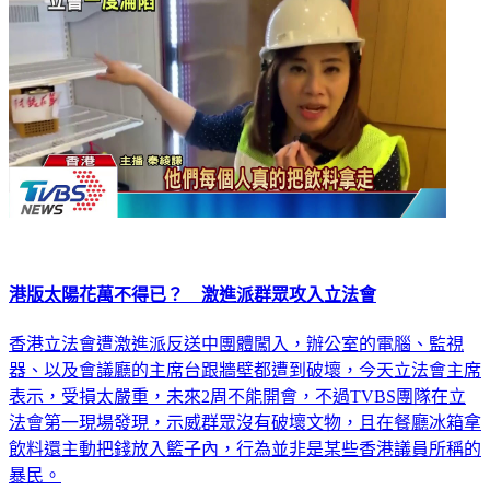
港版太陽花萬不得已？ 激進派群眾攻入立法會
香港立法會遭激進派反送中團體闖入，辦公室的電腦、監視
器、以及會議廳的主席台跟牆壁都遭到破壞，今天立法會主席
表示，受損太嚴重，未來2周不能開會，不過TVBS團隊在立
法會第一現場發現，示威群眾沒有破壞文物，且在餐廳冰箱拿
飲料還主動把錢放入籃子內，行為並非是某些香港議員所稱的
暴民。