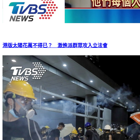
港版太陽花萬不得已？ 激進派群眾攻入立法會