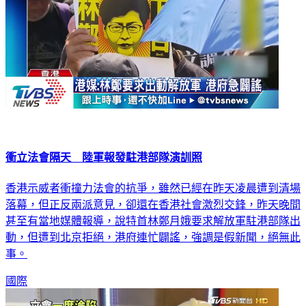
衝立法會隔天 陸軍報發駐港部隊演訓照
香港示威者衝撞力法會的抗爭，雖然已經在昨天凌晨遭到清場
落幕，但正反兩派意見，卻還在香港社會激烈交鋒，昨天晚間
甚至有當地媒體報導，說特首林鄭月娥要求解放軍駐港部隊出
動，但遭到北京拒絕，港府連忙闢謠，強調是假新聞，絕無此
事。
國際