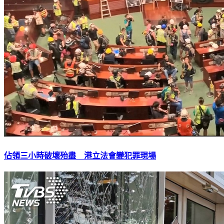
佔領三小時破壞殆盡 港立法會變犯罪現場