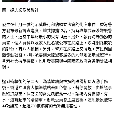
圖／達志影像美聯社
發生在七月一號的示威遊行和佔領立法會的衝突事件，香港警
方發布最新調查進度，總共拘捕12名，持有攻擊武器涉嫌襲警
的人士，這當中年紀最小的只有14歲。另外，執行清場勤務的
員警，個人資料以及家人姓名被公布在網路上，涉嫌網路欺凌
的部分，有八人被捕。另外，警方在網路上又發現，有民間團
體發動號召，7月7號要到大陸遊客最多的九龍地區示威遊行。
香港社會抗爭持續，也引發英國與中國兩國政府為香港針鋒相
對。
遭到衝擊後的第二天，滿牆塗鴉與毀損的設備都還沒動手修
復。香港立法會大樓繼續貼著紅色警示，暫停開放。由於議事
廳毀損嚴重，採訪區的麥克風散落一地。議場內有食物、有
水，還有超市的購物車。財政委員會主席宣稱，這般景象使得
44項議案，超過700億港幣的預算無法審理。