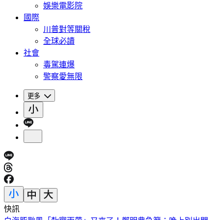
娛樂電影院
國際
川普對等關稅
全球必讀
社會
毒駕連爆
警察愛無限
更多
快訊