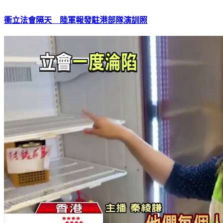
衝立法會隔天 陸軍報發駐港部隊演訓照