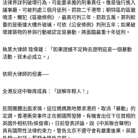
法律界詳列破壞行為，可能要承擔的刑事責任。像是強行進入
議事廳，可被判處三個月徒刑，罰款二千港幣；朝特區的區徽
噴漆，觸犯《區徽條例》，最高可判三年、罰款五萬。罪刑較
重的是衝撞大樓外玻璃，可依《公安條例》判刑五年；如果破
壞建築物的參與行動被認定是暴動，將面臨最重十年徒刑。
執業大律師 陸偉雄：「如果證據不足夠去證明這是一個暴動
活動，就未必成立。」
依照大律師的但書──
全港反送中聯席成員：「諒解年輕人！」
民間團體出面求情，這位媽媽跪地懇求港府，取消「暴動」的
定調。香港衝突事件正在朝國際發酵，有機會出任下任首相的
英國外相杭特(侯俊偉)，日前發表評論，說《中英聯合聲明》
具有國際性法律約束力，警告北京不遵守會有嚴重後果。英國