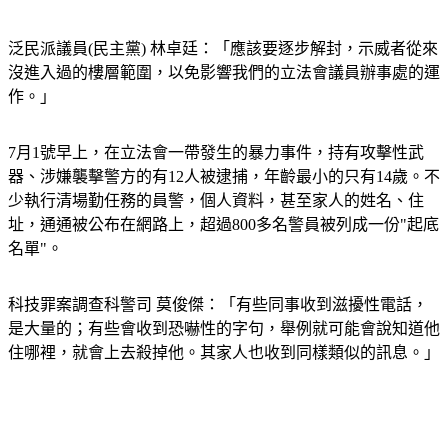
泛民派議員(民主黨) 林卓廷：「應該要逐步解封，示威者從來
沒進入過的樓層範圍，以免影響我們的立法會議員辦事處的運
作。」
7月1號早上，在立法會一帶發生的暴力事件，持有攻擊性武
器、涉嫌襲擊警方的有12人被逮捕，年齡最小的只有14歲。不
少執行清場勤任務的員警，個人資料，甚至家人的姓名、住
址，通通被公布在網路上，超過800多名警員被列成一份"起底
名單"。
科技罪案調查科警司 莫俊傑：「有些同事收到滋擾性電話，
是大量的；有些會收到恐嚇性的字句，舉例就可能會說知道他
住哪裡，就會上去殺掉他。其家人也收到同樣類似的訊息。」