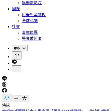
娛樂電影院
國際
川普對等關稅
全球必讀
社會
毒駕連爆
警察愛無限
更多
快訊