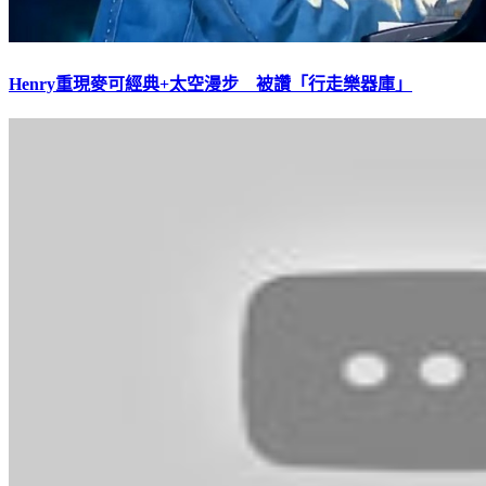
Henry重現麥可經典+太空漫步 被讚「行走樂器庫」