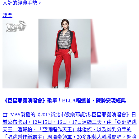
人計的經典手勢。
娛樂
《巨星耶誕演唱會》歌單！ELLA唱這首、陳勢安現經典
由TVBS製播的《2017新北市歡樂耶誕城-巨星耶誕演唱會》日
前公布卡司，12月15日、16日、17日連續三天，由「亞洲唱跳
天王」潘瑋柏、「亞洲唱作天王」林俊傑，以及帥到分手的
「唱跳創作新霸主」周湯豪領軍，30多組藝人輪番開唱，超強