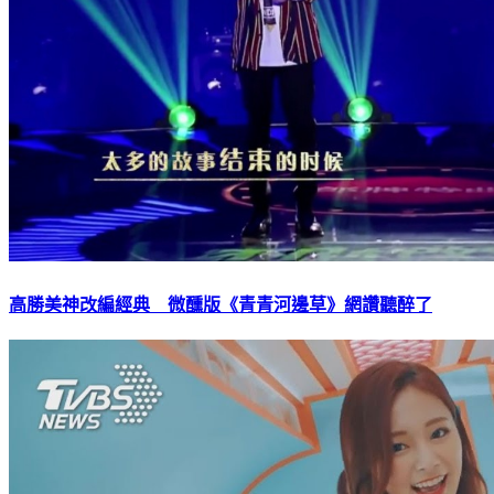
高勝美神改編經典 微醺版《青青河邊草》網讚聽醉了