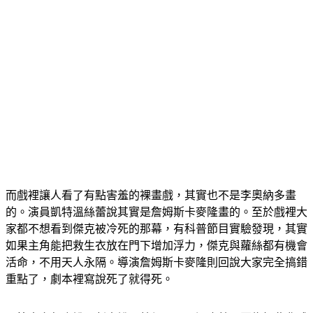
而戲裡讓人看了有點害羞的裸畫戲，其實也不是李奧納多畫
的。演員凱特溫絲蕾說其實是詹姆斯卡麥隆畫的。至於戲裡大
家都不想看到傑克被冷死的那幕，有科普節目實驗發現，其實
如果主角能把救生衣放在門下增加浮力，傑克與蘿絲都有機會
活命，不用天人永隔。導演詹姆斯卡麥隆則回說大家完全搞錯
重點了，劇本裡寫說死了就得死。