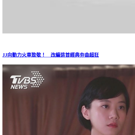
JJ向動力火車致敬！ 改編這首經典夯曲超狂