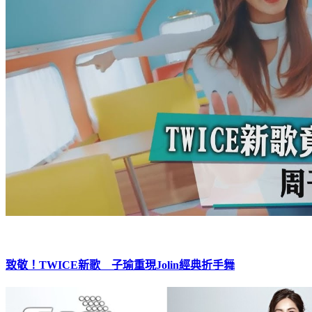
致敬！TWICE新歌 子瑜重現Jolin經典折手舞