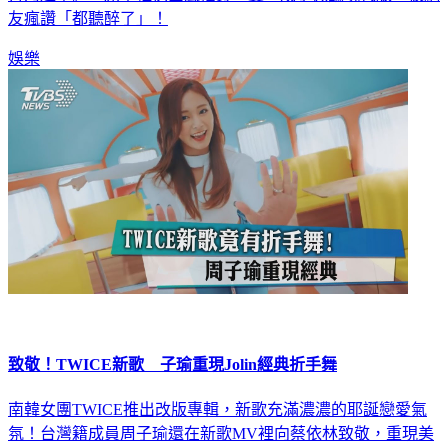
友瘋讚「都聽醉了」！
娛樂
致敬！TWICE新歌 子瑜重現Jolin經典折手舞
南韓女團TWICE推出改版專輯，新歌充滿濃濃的耶誕戀愛氣
氛！台灣籍成員周子瑜還在新歌MV裡向蔡依林致敬，重現美