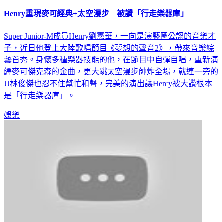
Henry重現麥可經典+太空漫步 被讚「行走樂器庫」
Super Junior-M成員Henry劉憲華，一向是演藝圈公認的音樂才
子，近日他登上大陸歌唱節目《夢想的聲音2》，帶來音樂綜
藝首秀。身懷多種樂器技能的他，在節目中自彈自唱，重新演
繹麥可傑克森的金曲，更大跳太空漫步帥炸全場，就連一旁的
JJ林俊傑也忍不住幫忙和聲，完美的演出讓Henry被大讚根本
是「行走樂器庫」。
娛樂