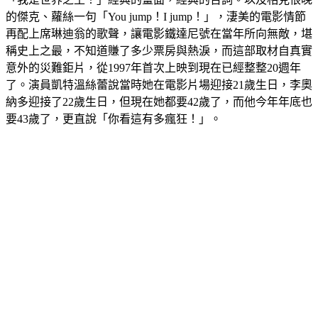
的傑克、蘿絲一句「You jump！I jump！」，淒美的電影情節
再配上席琳迪翁的歌聲，讓電影鐵達尼號在當年所向無敵，堪
稱史上之最，不知道賺了多少票房與熱淚，而這部取材自真實
意外的災難鉅片，從1997年首次上映到現在已經整整20週年
了。演員凱特溫絲蕾說當時她在電影片場迎接21歲生日，李奧
納多迎接了22歲生日，但現在她都要42歲了，而他今年年底也
要43歲了，更直說「你看這有多瘋狂！」。