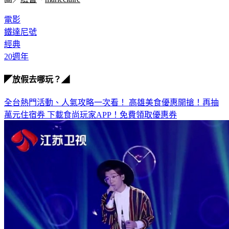
電影
鐵達尼號
經典
20週年
◤放假去哪玩？◢
全台熱門活動、人氣攻略一次看！
高雄美食優惠開搶！再抽
萬元住宿券
下載食尚玩家APP！免費領取優惠券