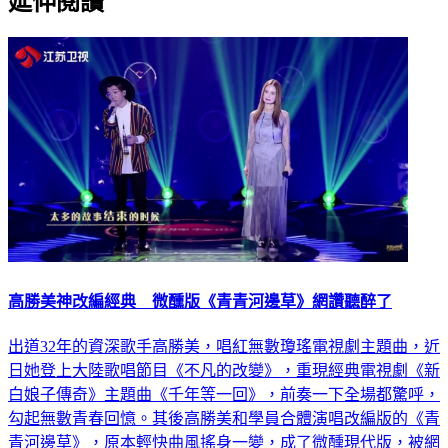
延伸閱讀
高勝美神改編經典 微醺版《青青河邊草》網讚聽醉了
出道32年的資深歌手高勝美，唱紅無數瓊瑤電視劇主題曲，近
日她登上大陸歌唱節目《不凡的改變》，重現經典電視劇《新
白娘子傳奇》主題曲《千年等一回》，前奏一下全場都驚呼，
勾起無數青春回憶。其後高勝美和學員合體演唱改編版的《青
青河邊草》，原本輕快曲風搖身一變，成了微醺現代版，被網