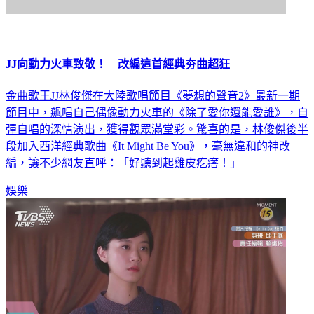
JJ向動力火車致敬！ 改編這首經典夯曲超狂
金曲歌王JJ林俊傑在大陸歌唱節目《夢想的聲音2》最新一期
節目中，飆唱自己偶像動力火車的《除了愛你還能愛誰》，自
彈自唱的深情演出，獲得觀眾滿堂彩。驚喜的是，林俊傑後半
段加入西洋經典歌曲《It Might Be You》，毫無違和的神改
編，讓不少網友直呼：「好聽到起雞皮疙瘩！」
娛樂