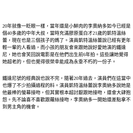
20年就像一眨眼一樣，當年還是小鮮肉的李奧納多如今已經是
個40多歲的中年大叔，當時充滿膠原蛋白才21歲的凱特溫絲
蕾，現在也是三個孩子的媽了。演員凱特溫絲蕾說已經有更年
輕一輩的人看過，而小孩的朋友會來跟她說好愛她演的鐵達
尼，她也會笑回說電影是在他們出生前6年拍。這些讓她覺得
她超老的，但也覺得很榮幸能成為永垂不朽的一份子。
鐵達尼號的經典說也說不完，隨著20年過去，演員們在這當中
也爆了不少拍攝過程的料。演員凱特溫絲蕾說李奧納多說她是
他最棒的螢幕接吻，但其實根本超討厭跟她接吻，還會大肆抱
怨。先不論喜不喜歡跟蘿絲接吻，李奧納多一開始還差點拿不
到男主角的機會。