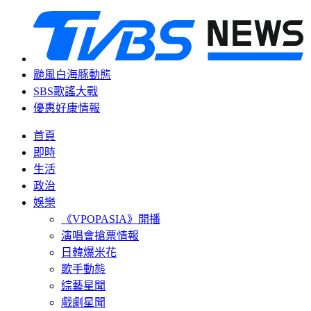
颱風白海豚動態
SBS歌謠大戰
優惠好康情報
首頁
即時
生活
政治
娛樂
《VPOPASIA》開播
演唱會搶票情報
日韓爆米花
歌手動態
綜藝星聞
戲劇星聞