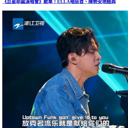
《巨星耶誕演唱會》歌單！ELLA唱這首、陳勢安現經典