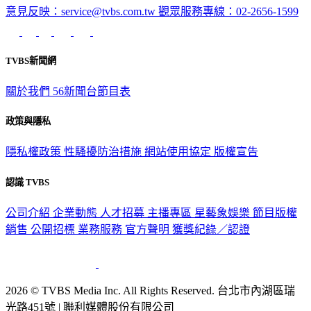
意見反映：service@tvbs.com.tw
觀眾服務專線：02-2656-1599
TVBS新聞網
關於我們
56新聞台節目表
政策與隱私
隱私權政策
性騷擾防治措施
網站使用協定
版權宣告
認識 TVBS
公司介紹
企業動態
人才招募
主播專區
星藝象娛樂
節目版權
銷售
公開招標
業務服務
官方聲明
獲獎紀錄／認證
2026 © TVBS Media Inc. All Rights Reserved. 台北市內湖區瑞
光路451號 | 聯利媒體股份有限公司