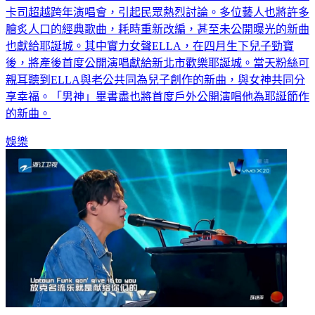
卡司超越跨年演唱會，引起民眾熱烈討論。多位藝人也將許多
膾炙人口的經典歌曲，耗時重新改編，甚至未公開曝光的新曲
也獻給耶誕城。其中實力女聲ELLA，在四月生下兒子勁寶
後，將產後首度公開演唱獻給新北市歡樂耶誕城。當天粉絲可
親耳聽到ELLA與老公共同為兒子創作的新曲，與女神共同分
享幸福。「男神」畢書盡也將首度戶外公開演唱他為耶誕節作
的新曲。
娛樂