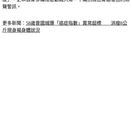
聲警訊。
更多新聞：
58歲曾國城爆「癌症指數」異常超標　　消瘦8公
斤現身揭身體狀況