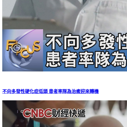
不向多發性硬化症低頭 患者率隊為治癒迎來轉機