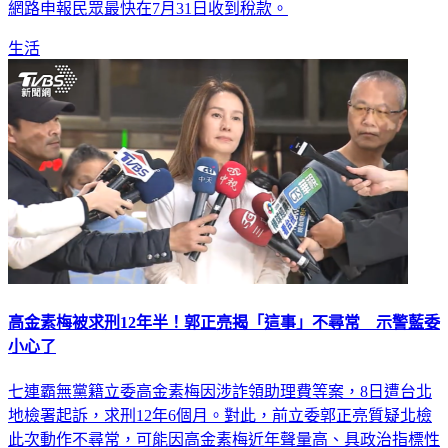
網路申報民眾最快在7月31日收到稅款。
生活
高金素梅被求刑12年半！郭正亮揭「這事」不尋常 示警藍委
小心了
七連霸無黨籍立委高金素梅因涉詐領助理費等案，8日遭台北
地檢署起訴，求刑12年6個月。對此，前立委郭正亮質疑北檢
此次動作不尋常，可能因高金素梅近年聲量高、具政治指標性