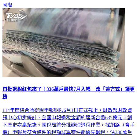
國際
首批退稅紅包來了！336萬戶最快7月入帳 改「這方式」領更
快
114年度綜合所得稅申報期限6月1日正式截止，財政部財政資
訊中心初步統計，全國申報退稅金額約達新台幣635億元，創
下歷史次高紀錄。國稅局將分批辦理退稅作業，採網路（含手
機）申報及符合條件的稅額試算案件能優先退稅，估336萬戶