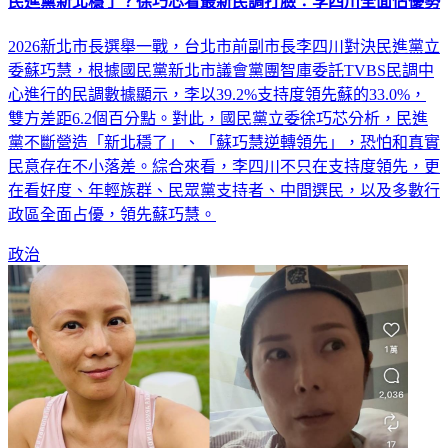
民進黨新北穩了？徐巧芯看最新民調打臉：李四川全面佔優勢
2026新北市長選舉一戰，台北市前副市長李四川對決民進黨立
委蘇巧慧，根據國民黨新北市議會黨團智庫委託TVBS民調中
心進行的民調數據顯示，李以39.2%支持度領先蘇的33.0%，
雙方差距6.2個百分點。對此，國民黨立委徐巧芯分析，民進
黨不斷營造「新北穩了」、「蘇巧慧逆轉領先」，恐怕和真實
民意存在不小落差。綜合來看，李四川不只在支持度領先，更
在看好度、年輕族群、民眾黨支持者、中間選民，以及多數行
政區全面占優，領先蘇巧慧。
政治