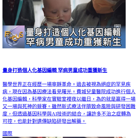
量身打造個人化基因編輯 罕病男童成功重獲新生
醫學世界正在經歷一場寧靜革命。過去被視為絕症的罕見疾
病，現在因為基因療法看見曙光。費城兒童醫院成功進行個人
化基因編輯，科學家在實驗室裡夜以繼日，為的就是贏得一場
又一場與死神的競賽。雖然新式療法伴隨致命風險與研發困難
度，但透過基因科學與AI技術的結合，讓許多不治之症轉為
可控，也能針對遺傳缺陷研發出解藥。
國際