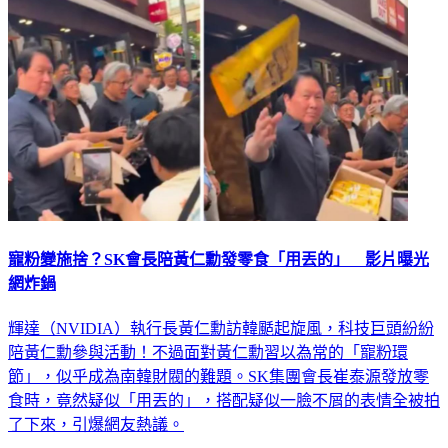
寵粉變施捨？SK會長陪黃仁勳發零食「用丟的」 影片曝光
網炸鍋
輝達（NVIDIA）執行長黃仁勳訪韓颳起旋風，科技巨頭紛紛
陪黃仁勳參與活動！不過面對黃仁勳習以為常的「寵粉環
節」，似乎成為南韓財閥的難題。SK集團會長崔泰源發放零
食時，竟然疑似「用丟的」，搭配疑似一臉不屑的表情全被拍
了下來，引爆網友熱議。