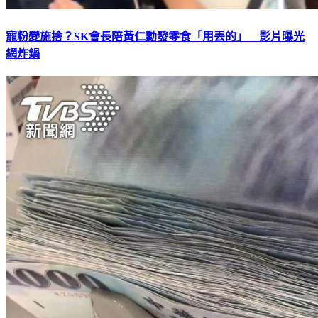
寵粉變施捨？SK會長陪黃仁勳發零食「用丟的」 影片曝光
網炸鍋