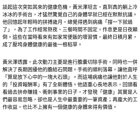
談起這次突如其來的健康危機，黃米澤坦言，直到真的躺上冷
冰冰的手術台，才猛然驚覺自己的身體早就已經在默默抗議。
他回憶起年輕時的拼搏歲月，總覺得遇到病痛「撐一下就過
了」，為了工作經常熬夜、三餐時間不固定，作息更是日夜顛
倒。這些在當時看來有如家常便飯的壞習慣，最終日積月累，
成了壓垮身體健康的最後一根稻草。
黃米澤透露，此次動刀主要是進行膽囊切除手術，同時也一併
解決了長期困擾他的膽結石問題。手術的順利落幕，讓他直呼
「算是放下心中的一塊大石頭」。而這場病痛也讓他對於人生
的「投資報酬率」有了全新體悟。他語重心長地表示，回頭看
看過去拚命賺錢、衝刺事業的日子，才發現「健康」其實是人
們最容易忽略，卻也是人生中最重要的一筆資產；再龐大的工
作收益，也比不上擁有一個健康的身體來得有價值。