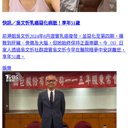
快訊／吳文忻乳癌惡化病逝！享年51歲
前港姐吳文忻2024年8月證實乳癌復發，並惡化至第四期，擴
散到肝臟、骨骼及大腦，但她始終保持正面樂觀。今（9）日
家人透過吳文忻社群證實吳文忻今早在醫院睡夢中安詳離世，
享年51歲。
娛樂