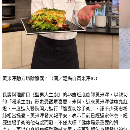
黃米澤動刀切除膽囊。（圖／翻攝自黃米澤IG）
長壽料理節目《型男大主廚》的45歲班底廚師黃米澤，以親切
的「暖系主廚」形象受觀眾喜愛。未料，近來黃米澤健康亮紅
燈，一度進入醫院開刀進行「膽囊切除手術」，讓不少死忠粉
絲相當擔憂。黃米澤發文報平安，表示目前已經返家休養。經
歷這場手術的他有感而發，不僅大嘆「健康是最重要的資
產」，更以自身慘痛經驗勸誡大眾，千萬別輕忽身體發出的無