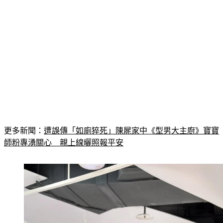
更多新聞：
遭誤傳「如廁猝死」陳屍家中《型男大主廚》寶寶
師粉專湧關心　親上線曬照報平安