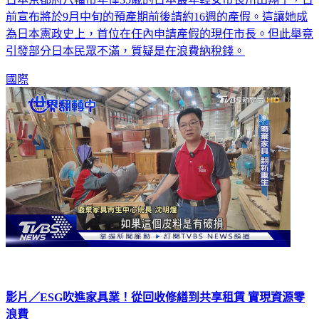
前宣布將於9月中旬的預產期前後請約16週的產假。這讓她成
為日本憲政史上，首位在任內申請產假的現任市長。但此舉竟
引發部分日本民眾不滿，質疑是在浪費納稅錢。
國際
影片／ESG吹進家具業！從回收修繕到共享租賃 實現資源零
浪費