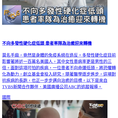
不向多發性硬化症低頭 患者率隊為治癒迎來轉機
莫名手麻，竟然是身體的免疫系統在造反。多發性硬化症目前
影響著將近一百萬名美國人，其中女性患病率更是男性的三
倍。面對這項可怕的疾病，一位患者不向命運低頭，將恐懼轉
化為動力，創立基金會投入研究。隨著醫學逐步進步，這場對
抗疾病的長跑，也正一步步邁向治癒的目標。以下是來自
TVBS新聞合作夥伴、美國廣播公司ABC的追蹤報導。
國際