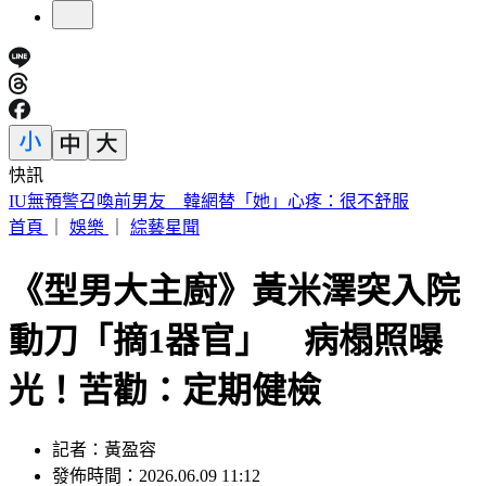
快訊
中國出入境新規將上路 陸委會曝「這類人」最危險
首頁
｜
娛樂
｜
綜藝星聞
《型男大主廚》黃米澤突入院
動刀「摘1器官」 病榻照曝
光！苦勸：定期健檢
記者：黃盈容
發佈時間：2026.06.09 11:12