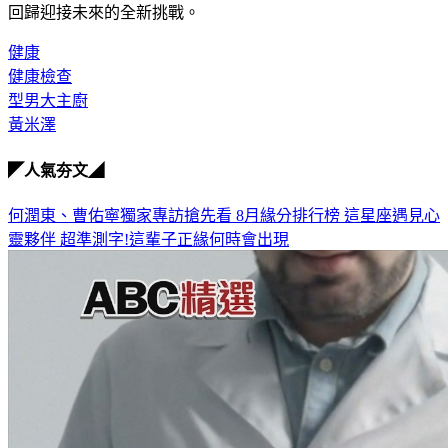
回歸迎接未來的全新挑戰。
健康
健康檢查
型男大主廚
黃米澤
◤人氣夯文◢
何潤東、曹佑寧獨家專訪搶先看
8月緣分排行榜 這星座遇見心
靈夥伴
超準測字!這輩子正緣何時會出現