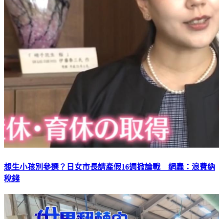
想生小孩別參選？日女市長請產假16週掀論戰 網轟：浪費納
稅錢