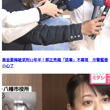
高金素梅被求刑12年半！郭正亮揭「這事」不尋常 示警藍委
小心了