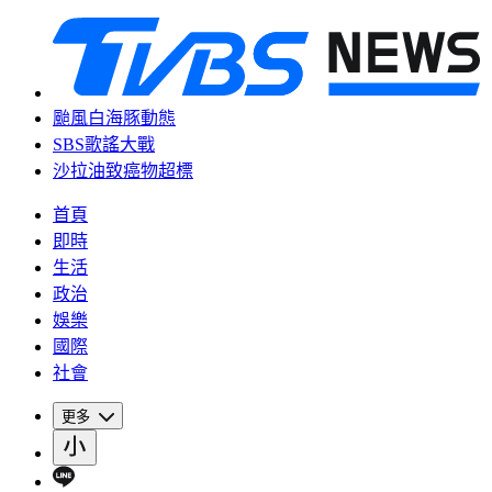
颱風白海豚動態
SBS歌謠大戰
沙拉油致癌物超標
首頁
即時
生活
政治
娛樂
國際
社會
更多