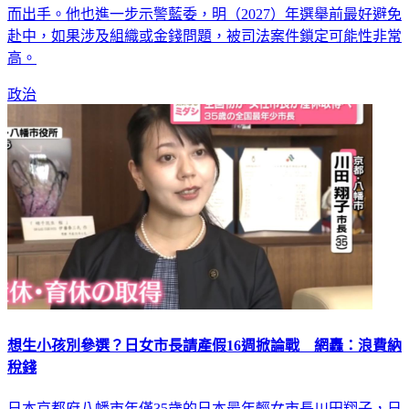
而出手。他也進一步示警藍委，明（2027）年選舉前最好避免
赴中，如果涉及組織或金錢問題，被司法案件鎖定可能性非常
高。
政治
想生小孩別參選？日女市長請產假16週掀論戰 網轟：浪費納
稅錢
日本京都府八幡市年僅35歲的日本最年輕女市長川田翔子，日