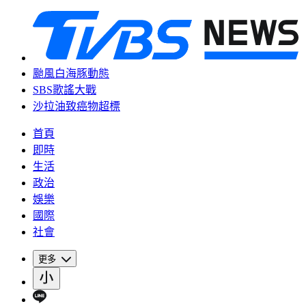
颱風白海豚動態
SBS歌謠大戰
沙拉油致癌物超標
首頁
即時
生活
政治
娛樂
國際
社會
更多