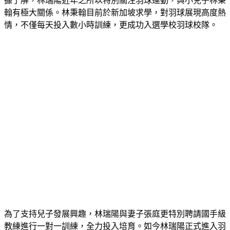
為兒子投入羽球圈　林瑞陽親自栽培下一代
據了解，林瑞陽近年之所以特別關注羽球運動，與小兒子林秉
翰有極大關係。林秉翰目前於新加坡求學，對羽球展現高度熱
情，不僅每天投入數小時訓練，更成功入選學校羽球校隊。
為了支持兒子發展興趣，林瑞陽與妻子張庭更特別聘請國手級