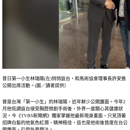
昔日第一小生林瑞陽(左)悄悄返台，和馬術協會理事長許安進
公開出席活動。(圖／讀者提供）
曾是台灣「第一小生」的林瑞陽，近年鮮少公開露面。今年2
月他低調返台接受胸腔微創手術後，外界一度關心其健康狀
況。今《TVBS新聞網》獨家掌握他最新現身畫面，只見頂著
招牌白髮的他氣色紅潤、精神極佳，這也是他術後首度在台公