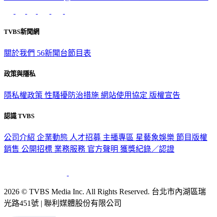
意見反映：service@tvbs.com.tw
觀眾服務專線：02-2656-1599
TVBS新聞網
關於我們
56新聞台節目表
政策與隱私
隱私權政策
性騷擾防治措施
網站使用協定
版權宣告
認識 TVBS
公司介紹
企業動態
人才招募
主播專區
星藝象娛樂
節目版權
銷售
公開招標
業務服務
官方聲明
獲獎紀錄／認證
2026 © TVBS Media Inc. All Rights Reserved. 台北市內湖區瑞
光路451號 | 聯利媒體股份有限公司