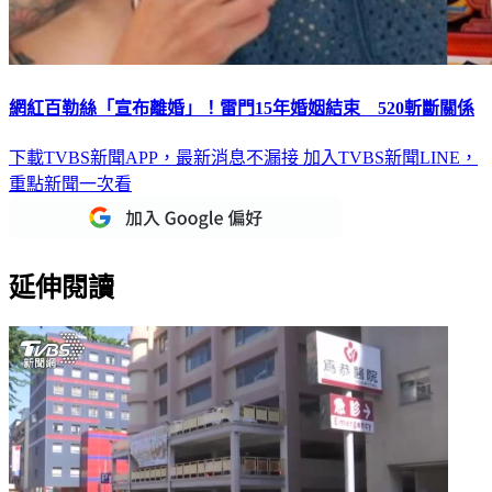
網紅百勒絲「宣布離婚」！雷門15年婚姻結束 520斬斷關係
下載TVBS新聞APP，最新消息不漏接
加入TVBS新聞LINE，
重點新聞一次看
延伸閱讀