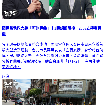
國民黨執政大縣「可能翻盤」！3民調都落後 25%支持者轉
向
宜蘭縣長選舉藍白整合成功，國民黨參選人吳宗憲日前舉辦首
場大型造勢活動，台北市長蔣萬安以「宜蘭女婿」身份站台助
陣，展現團結氣勢，更替吳宗憲強力背書。資深媒體人黃暐瀚
分析宜蘭縣3份民調發現，藍白合並非「1+1=2」，有可能藍
天變綠地。
政治