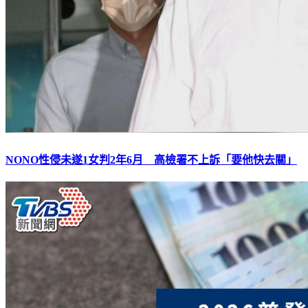
NONO性侵未遂1女判2年6月 高檢署不上訴「要他快去關」