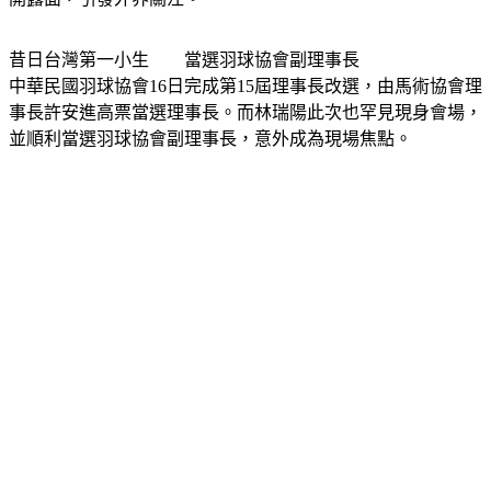
開露面，引發外界關注。
昔日台灣第一小生　　當選羽球協會副理事長
中華民國羽球協會16日完成第15屆理事長改選，由馬術協會理
事長許安進高票當選理事長。而林瑞陽此次也罕見現身會場，
並順利當選羽球協會副理事長，意外成為現場焦點。