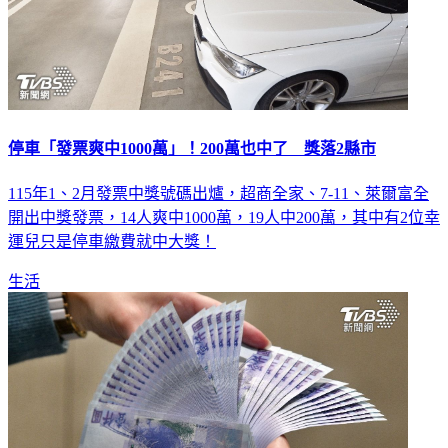
停車「發票爽中1000萬」！200萬也中了 獎落2縣市
115年1、2月發票中獎號碼出爐，超商全家、7-11、萊爾富全
開出中獎發票，14人爽中1000萬，19人中200萬，其中有2位幸
運兒只是停車繳費就中大獎！
生活