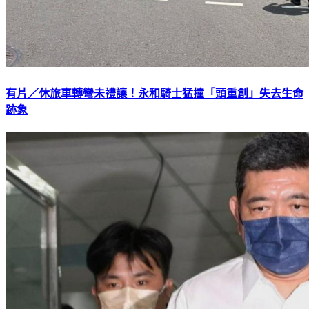
有片／休旅車轉彎未禮讓！永和騎士猛撞「頭重創」失去生命
跡象