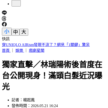
快訊
車禍後頭痛數月找嘸病因！吃止痛藥也沒用 醫揪這部位出問
題
首頁
｜
娛樂
｜
戲劇星聞
獨家直擊／林瑞陽術後首度在
台公開現身！滿頭白髮近況曝
光
記者：楊起鳳