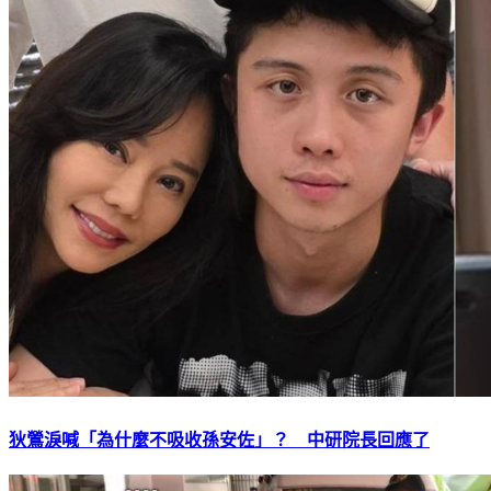
狄鶯淚喊「為什麼不吸收孫安佐」？ 中研院長回應了