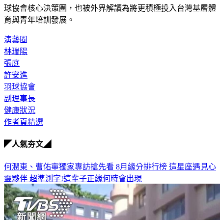
教練進行一對一訓練，全力投入培育。如今林瑞陽正式進入羽
球協會核心決策圈，也被外界解讀為將更積極投入台灣基層體
育與青年培訓發展。
演藝圈
林瑞陽
張庭
許安進
羽球協會
副理事長
健康狀況
作者頁精選
◤人氣夯文◢
何潤東、曹佑寧獨家專訪搶先看
8月緣分排行榜 這星座遇見心
靈夥伴
超準測字!這輩子正緣何時會出現