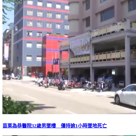
苗栗為恭醫院32歲男墜樓 僵持逾1小時墜地死亡