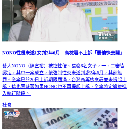
NONO性侵未遂1女判2年6月 高檢署不上訴「要他快去關」
藝人NONO（陳宣裕）被控性侵、猥褻6名女子，一、二審皆
認定，其中一案成立，依強制性交未遂判處2年6月，其餘無
罪。全案已於20日上訴期限屆滿，台灣高等檢察署並未提起上
訴，這也意味著如果NONO也不再提起上訴，全案將定讞並進
入執行階段。
社會