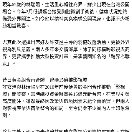
65歲林瑞陽術後近況曝光　白髮現身狀態超好
現年65歲的林瑞陽，生活重心轉往商界，鮮少出現在台灣公開
場合。今年2月低調返台接受胸腔微創手術後，健康狀況始終
備受外界關注。如今他以精神奕奕模樣公開現身，也讓不少粉
絲相當驚喜。
尤其此次選擇出席好友許安進主導的羽協改選活動，更被外界
視為別具意義。兩人多年來交情深厚，除了同樣橫跨影視與商
界，更曾攜手推動大型投資計畫，是演藝圈知名的「跨界老戰
友」。
昔日黃金組合再合體　曾砸15億推影視城
許安進與林瑞陽早在2010年前後便曾於金門合作推動「影視
城」開發案，當時總投資金額高達15億元新台幣，在業界引發
高度關注。雖然最終因政策與環境因素未能全面落實，但兩人
對影視產業與商業整合的布局，至今仍令不少圈內人士印象深
刻。