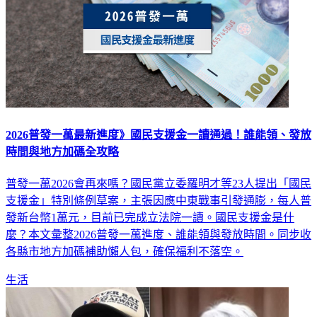
2026普發一萬最新進度》國民支援金一讀通過！誰能領、發放
時間與地方加碼全攻略
普發一萬2026會再來嗎？國民黨立委羅明才等23人提出「國民
支援金」特別條例草案，主張因應中東戰事引發通膨，每人普
發新台幣1萬元，目前已完成立法院一讀。國民支援金是什
麼？本文彙整2026普發一萬進度、誰能領與發放時間。同步收
各縣市地方加碼補助懶人包，確保福利不落空。
生活