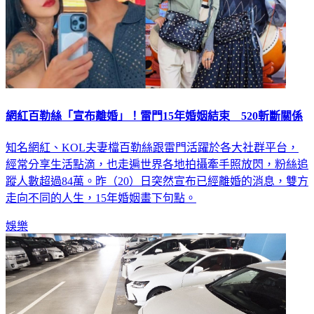
網紅百勒絲「宣布離婚」！雷門15年婚姻結束 520斬斷關係
知名網紅、KOL夫妻檔百勒絲跟雷門活躍於各大社群平台，
經常分享生活點滴，也走遍世界各地拍攝牽手照放閃，粉絲追
蹤人數超過84萬。昨（20）日突然宣布已經離婚的消息，雙方
走向不同的人生，15年婚姻畫下句點。
娛樂