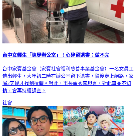
台中女輕生「陳屍辦公室」！心碎留遺書：做不完
台中家寶基金會（家寶社會福利慈善事業基金會）一名女員工
傳出輕生，大年初二時在辦公室留下遺書，隨後走上絕路，家
屬2天後才找到遺體。對此，市長盧秀燕坦言，對此事並不知
情，會再持續調查。
社會