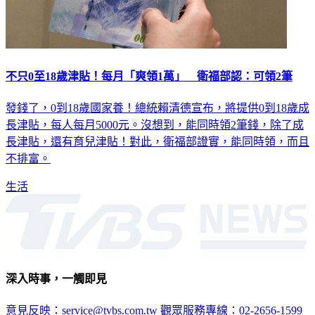
不只0至18歲津貼！每月「爽領1萬」 衛福部認：可領2筆
發錢了，0到18歲國家養！總統賴清德宣布，將提供0到18歲成
長津貼，每人每月5000元。沒想到，能同時領2筆錢，除了成
長津貼，還有育兒津貼！對此，衛福部證實，能同時領，而且
不排富。
生活
深入時事，一觸即見