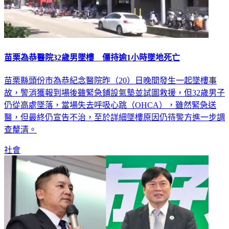
苗栗為恭醫院32歲男墜樓 僵持逾1小時墜地死亡
苗栗縣頭份市為恭紀念醫院昨（20）日晚間發生一起墜樓事
故，警消獲報到場後雖緊急鋪設氣墊並試圖救援，但32歲男子
仍從高處墜落，當場失去呼吸心跳（OHCA），雖然緊急送
醫，但最終仍宣告不治，至於詳細墜樓原因仍待警方進一步調
查釐清。
社會