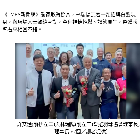
《TVBS新聞網》獨家取得照片，林瑞陽頂著一頭招牌白髮現
身，與現場人士熱絡互動，全程神情輕鬆、談笑風生，整體狀
態看來相當不錯。
許安進(前排左二)與林瑞陽(前左三)當選羽球協會理事長
理事長。(圖／讀者提供）