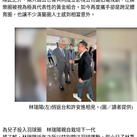
除此之外，兩人過去也曾共同成立影視公司籌拍電視劇，在娛
樂圈被視為極具代表性的黃金組合。如今再度攜手卻是跨足體
育圈，也讓不少演藝圈人士感到相當意外。
林瑞陽(左)悄返台和許安進相見。(圖／讀者提供)