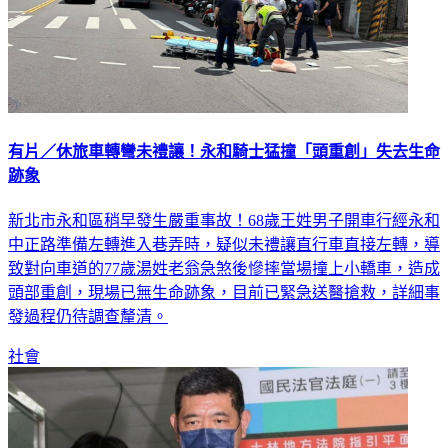
有片／休旅車轉彎未禮讓！永和騎士猛撞「頭重創」失去生命
跡象
新北市永和區稍早發生嚴重事故！68歲王姓男子開車行經永和
中正路準備左轉進入巷弄時，疑似未禮讓直行車直接左轉，導
致對向車道的77歲湯姓老翁急煞後慘摔當場撞上小轎車，造成
頭部重創，現場已無生命跡象，目前已緊急送醫搶救，詳細事
發過程仍待調查釐清。
社會