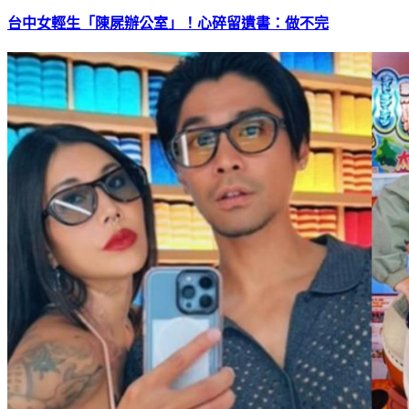
台中女輕生「陳屍辦公室」！心碎留遺書：做不完