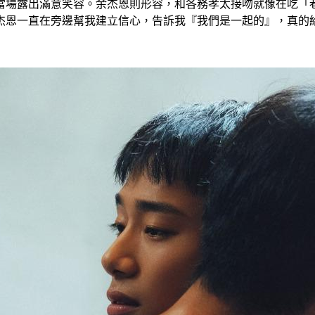
當場露出滿意笑容。余杰恩則形容，和各務孝太接吻就像在吃「
杰恩一直在旁邊幫我建立信心，告訴我『我們是一起的』，真的