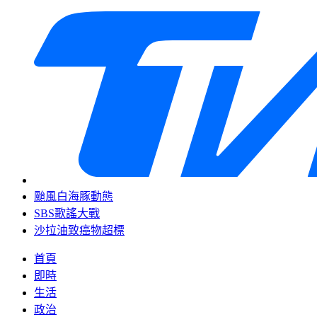
颱風白海豚動態
SBS歌謠大戰
沙拉油致癌物超標
首頁
即時
生活
政治