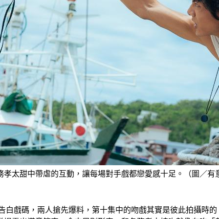
務孝太甜中帶虐的互動，讓每場對手戲都戀愛感十足。（圖／有
情告白戲碼，兩人搶先爆料，第十集中的吻戲其實是彼此拍攝時的