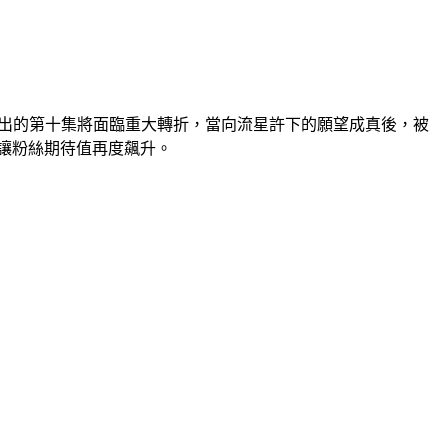
播出的第十集將面臨重大轉折，當向流星許下的願望成真後，被
讓粉絲期待值再度飆升。