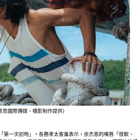
意思國際傳媒、犢影制作提供）
「第一次初吻」。各務孝太害羞表示，余杰恩的嘴唇「很軟、