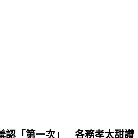
羞認「第一次」 各務孝太甜讚