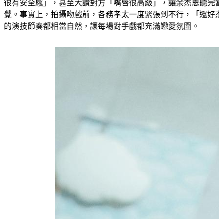
很有安全感」，甚至大讚對方「嘴唇很高級」，讓余杰恩聽完
覺。事實上，拍攝吻戲前，各務孝太一度緊張到不行，「還好
的演技節奏都相當自然，讓每場對手戲都充滿戀愛氛圍。