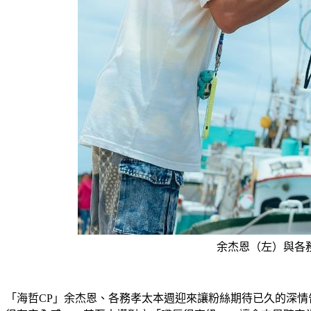
余杰恩（左）與各
「海哲CP」余杰恩、各務孝太本週迎來讓粉絲期待已久的深