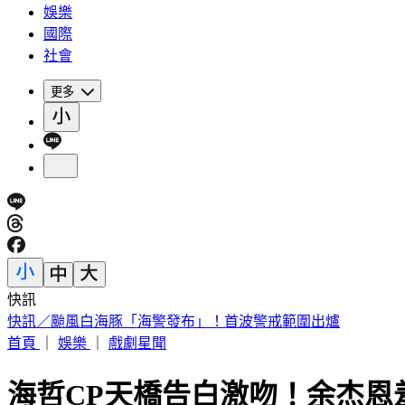
娛樂
國際
社會
更多
快訊
被選上國民法官該怎麼辦? 司法院廣告
首頁
｜
娛樂
｜
戲劇星聞
海哲CP天橋告白激吻！余杰恩