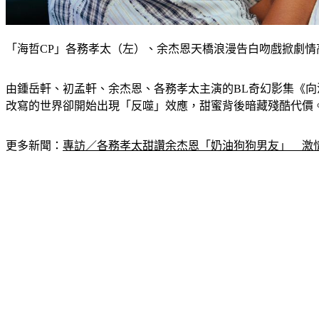
「海哲CP」各務孝太（左）、余杰恩天橋浪漫告白吻戲掀劇
由鍾岳軒、初孟軒、余杰恩、各務孝太主演的BL奇幻影集《向
改寫的世界卻開始出現「反噬」效應，甜蜜背後暗藏殘酷代價
更多新聞：
專訪／各務孝太甜讚余杰恩「奶油狗狗男友」　激