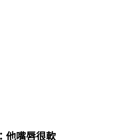
：他嘴唇很軟