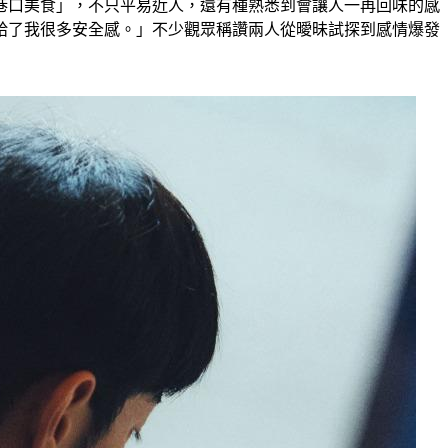
巷口美食」，不只平易近人，還有種熟悉到會讓人一再回味的感
給了我很多安全感。」不少觀眾稱讚兩人從曖昧試探到感情爆發