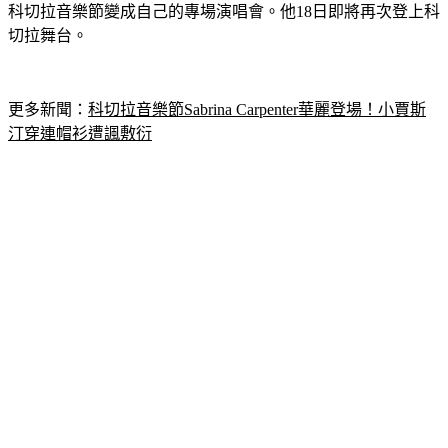
繼續帶來毫無冷場的精彩表演，現場應援聲響徹雲霄，儼然把
科切拉音樂節變成自己的專場演唱會。他18日即將再次登上科
切拉舞台。
更多新聞：
科切拉音樂節Sabrina Carpenter華麗登場！小賈斯
汀穿連帽衫遭諷敷衍