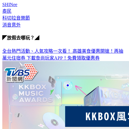
緊張，希望下週的表演能交出滿分10分的表現。
SHINee
泰民
科切拉音樂節
消音意外
◤放假去哪玩？◢
全台熱門活動、人氣攻略一次看！
高雄美食優惠開搶！再抽
萬元住宿券
下載食尚玩家APP！免費領取優惠券