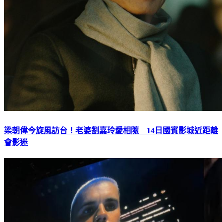
梁朝偉今旋風訪台！老婆劉嘉玲愛相隨 14日國賓影城近距離
會影迷