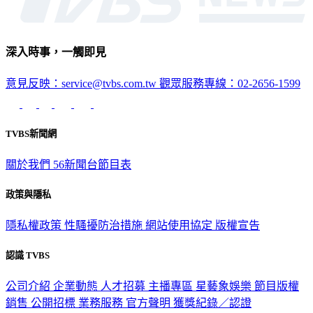
深入時事，一觸即見
意見反映：service@tvbs.com.tw
觀眾服務專線：02-2656-1599
TVBS新聞網
關於我們
56新聞台節目表
政策與隱私
隱私權政策
性騷擾防治措施
網站使用協定
版權宣告
認識 TVBS
公司介紹
企業動態
人才招募
主播專區
星藝象娛樂
節目版權