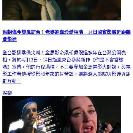
梁朝偉今旋風訪台！老婆劉嘉玲愛相隨 14日國賓影城近距離
會影迷
全台影迷準備尖叫！金馬影帝梁朝偉睽違多年在台灣公開亮
相，將於4月13日、14日旋風來台參與新作《你是不會當樹
嗎》宣傳，他的行程滿檔，不只要參加金馬電影大師課，與電
影工作者傳授從影40年來的甘苦談，還將深入戲院與影迷近距
離互動！
娛樂