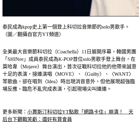
泰民成為kpop史上第一個登上科切拉音樂節的solo男歌手。
（圖／翻攝自官方YT頻道）
全美最大音樂節科切拉（Coachella）11日展開序幕，韓國男團
「SHINee」成員泰民成為K-POP首位solo男歌手登上舞台，在
莫哈韋（Mojave）舞台演出，首次征戰科切拉他的他帶來誠意
十足的表演，接連演唱〈MOVE〉、〈Guilty〉、〈WANT〉
等歌曲，卻在唱到〈Idea〉時出現消音意外，但他展現超強臨
場反應，臨危不亂完成表演，引起現場尖叫連連。
更多新聞：
小賈斯汀科切拉YT點歌「網路卡住」崩潰！　天
后台下觀戰笑虧：還好有買會員