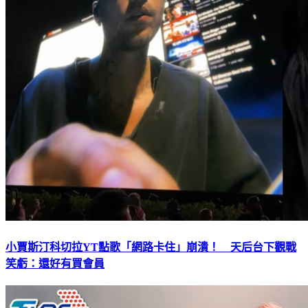
小賈斯汀科切拉YT點歌「網路卡住」崩潰！ 天后台下觀戰
笑虧：還好有買會員