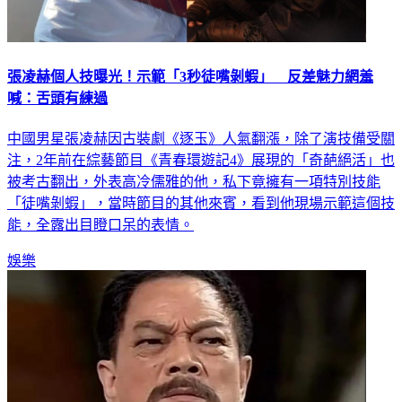
張凌赫個人技曝光！示範「3秒徒嘴剝蝦」 反差魅力網羞
喊：舌頭有練過
中國男星張凌赫因古裝劇《逐玉》人氣翻漲，除了演技備受關
注，2年前在綜藝節目《青春環遊記4》展現的「奇葩絕活」也
被考古翻出，外表高冷儒雅的他，私下竟擁有一項特別技能
「徒嘴剝蝦」，當時節目的其他來賓，看到他現場示範這個技
能，全露出目瞪口呆的表情。
娛樂