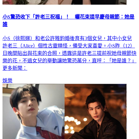
小S驚恐收下「許老三祝福」！ 曬花束提早慶母親節：她是
誰
小S（徐熙娣）和老公許雅鈞婚後育有3個女兒，其中小女兒
許老三（Alice）個性古靈精怪，備受大家喜愛。小S昨（12）
日晚間貼出與花束的合照，透露這是許老三提前祝她母親節快
樂的花，不過女兒的舉動讓她驚恐萬分，直呼：「她是誰？」
更多新聞：
娛樂