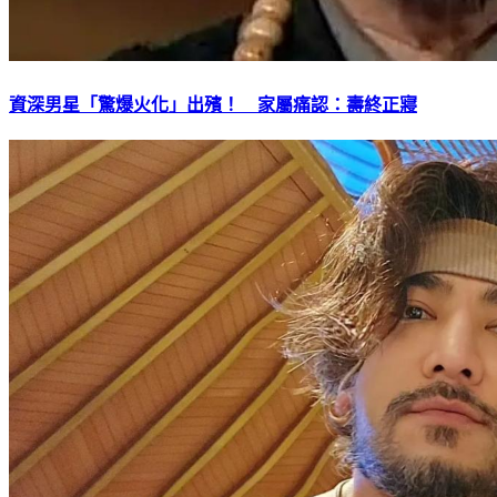
資深男星「驚爆火化」出殯！ 家屬痛認：壽終正寢