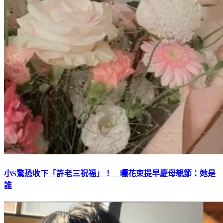
小S驚恐收下「許老三祝福」！ 曬花束提早慶母親節：她是
誰