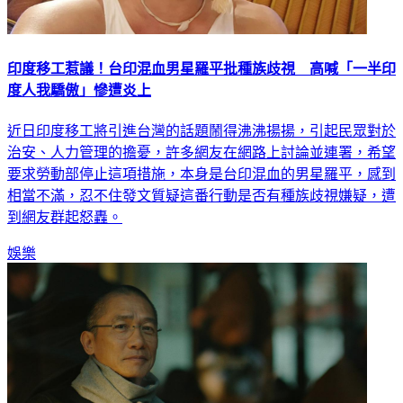
印度移工惹議！台印混血男星羅平批種族歧視 高喊「一半印
度人我驕傲」慘遭炎上
近日印度移工將引進台灣的話題鬧得沸沸揚揚，引起民眾對於
治安、人力管理的擔憂，許多網友在網路上討論並連署，希望
要求勞動部停止這項措施，本身是台印混血的男星羅平，感到
相當不滿，忍不住發文質疑這番行動是否有種族歧視嫌疑，遭
到網友群起怒轟。
娛樂