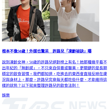
根本不像50歲！外媒也驚呆 許路兒「凍齡祕訣」曝
說到凍齡女神，50歲的許路兒絕對榜上有名！她那種幾乎看不
出年紀的「無齡感」，不只來自保養或醫美，更關鍵的是長期
穩定的飲食習慣。我們都知道，吃進去的東西會直接反映在膚
況與身材上。那麼，許路兒究竟每天都吃些什麼、才能維持這
樣的狀態？以下就來整理許路兒的飲食法則！
娛樂