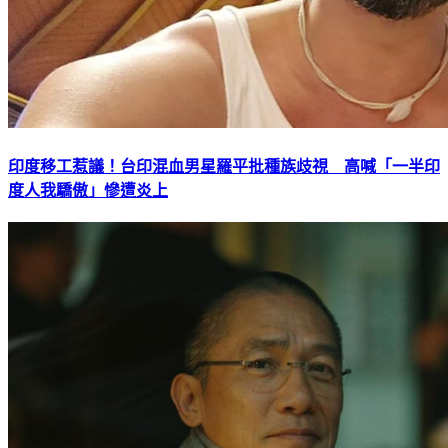
印度移工惹議！台印混血男星羅平批種族歧視 高喊「一半印
度人我驕傲」慘遭炎上