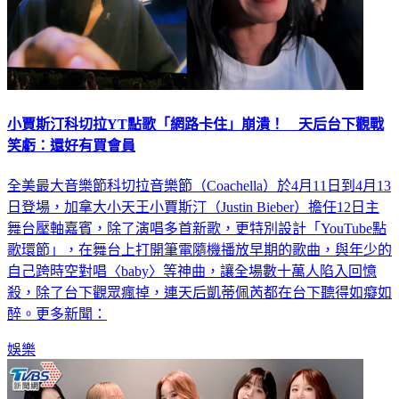
小賈斯汀科切拉YT點歌「網路卡住」崩潰！ 天后台下觀戰
笑虧：還好有買會員
全美最大音樂節科切拉音樂節（Coachella）於4月11日到4月13
日登場，加拿大小天王小賈斯汀（Justin Bieber）擔任12日主
舞台壓軸嘉賓，除了演唱多首新歌，更特別設計「YouTube點
歌環節」，在舞台上打開筆電隨機播放早期的歌曲，與年少的
自己跨時空對唱〈baby〉等神曲，讓全場數十萬人陷入回憶
殺，除了台下觀眾瘋掉，連天后凱蒂佩芮都在台下聽得如癡如
醉。更多新聞：
娛樂