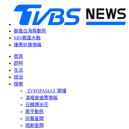
颱風白海豚動態
SBS歌謠大戰
優惠好康情報
首頁
即時
生活
政治
娛樂
《VPOPASIA》開播
演唱會搶票情報
日韓爆米花
歌手動態
綜藝星聞
戲劇星聞