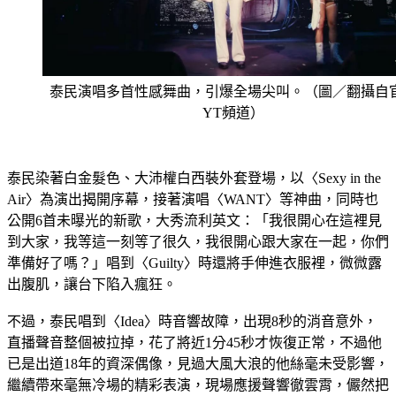
泰民演唱多首性感舞曲，引爆全場尖叫。（圖／翻攝自
YT頻道）
泰民染著白金髮色、大沛權白西裝外套登場，以〈Sexy in the 
Air〉為演出揭開序幕，接著演唱〈WANT〉等神曲，同時也
公開6首未曝光的新歌，大秀流利英文：「我很開心在這裡見
到大家，我等這一刻等了很久，我很開心跟大家在一起，你們
準備好了嗎？」唱到〈Guilty〉時還將手伸進衣服裡，微微露
出腹肌，讓台下陷入瘋狂。
不過，泰民唱到〈Idea〉時音響故障，出現8秒的消音意外，
直播聲音整個被拉掉，花了將近1分45秒才恢復正常，不過他
已是出道18年的資深偶像，見過大風大浪的他絲毫未受影響，