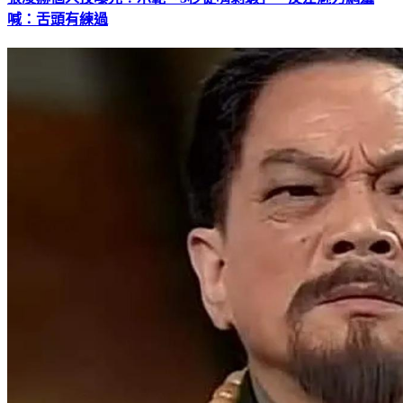
張凌赫個人技曝光！示範「3秒徒嘴剝蝦」 反差魅力網羞
喊：舌頭有練過