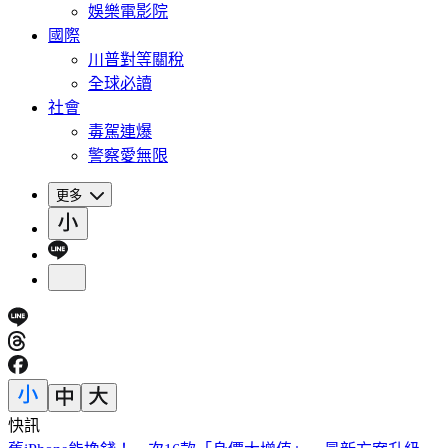
娛樂電影院
國際
川普對等關稅
全球必讀
社會
毒駕連爆
警察愛無限
更多
快訊