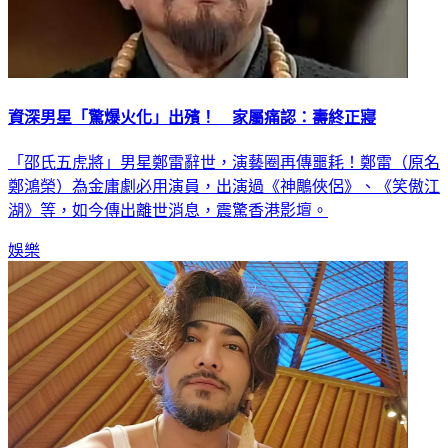
資深男星「驚爆火化」出殯！ 家屬痛認：壽終正寢
「邵氏五虎將」男星鄭雷辭世，演藝圈再傳噩耗！鄭雷（原名
鄭鴻榮）為金庸劇必用演員，出演過《神鵰俠侶》、《笑傲江
湖》等，如今傳出離世消息，震驚香港影壇。
娛樂