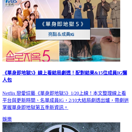
《單身即地獄5》線上看結局劇透！配對結果&15位成員IG懶
人包
Netflix 戀愛綜藝《單身即地獄5》1/20上線！本文整理線上看
平台與更新時間、名單成員IG，2/10大結局劇透出爐，帶劇迷
掌握單身即地獄第五季新資訊。
娛樂