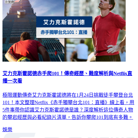
艾力克斯霍諾德赤手爬101！傳奇經歷、難度解析與Netflix直
播一次看
極限運動傳奇艾力克斯霍諾德將在1月24日挑戰徒手攀登台北
101！本文整理Netflix《赤手獨攀台北101：直播》線上看，用
5件事帶你認識艾力克斯霍諾德是誰？深度解析這位傳奇人物
的攀岩經歷與必看紀錄片清單，告訴你攀爬101到底有多難。
娛樂