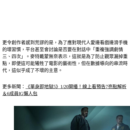
更令創作者感到荒謬的是，為了應對現代人愛邊看戲邊滑手機
的壞習慣，平台甚至會討論是否要在對話中「重複強調劇情
三、四次」。麥特戴蒙無奈表示，這就是為了防止觀眾漏掉重
點，即便這可能犧牲了電影的藝術性，但在數據導向的串流時
代，這似乎成了不壞的主意。
更多新聞：
《單身即地獄5》1/20開播！線上看預告7亮點解析
＆6成員IG懶人包