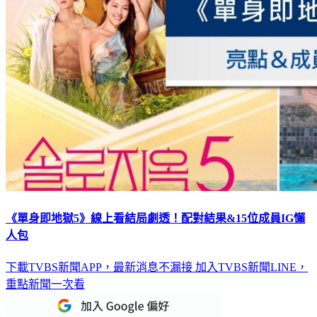
《單身即地獄5》線上看結局劇透！配對結果&15位成員IG懶
人包
下載TVBS新聞APP，最新消息不漏接
加入TVBS新聞LINE，
重點新聞一次看