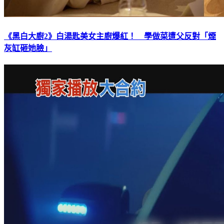
《黑白大廚2》白湯匙美女主廚爆紅！ 學做菜遭父反對「煙
灰缸砸她臉」