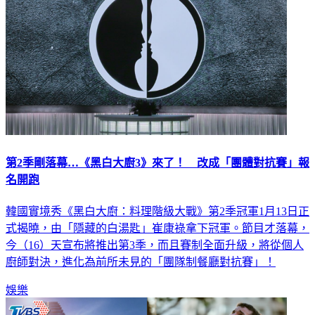
第2季剛落幕…《黑白大廚3》來了！ 改成「團體對抗賽」報
名開跑
韓國實境秀《黑白大廚：料理階級大戰》第2季冠軍1月13日正
式揭曉，由「隱藏的白湯匙」崔康祿拿下冠軍。節目才落幕，
今（16）天宣布將推出第3季，而且賽制全面升級，將從個人
廚師對決，進化為前所未見的「團隊制餐廳對抗賽」！
娛樂