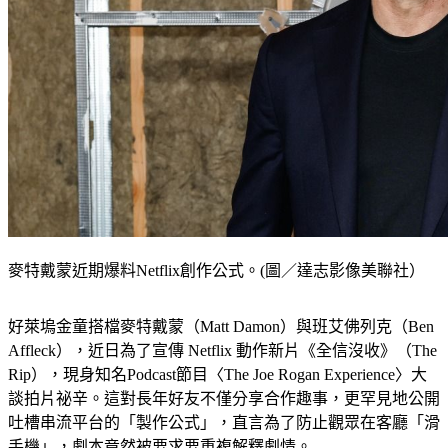
麥特戴蒙近期爆料Netflix創作公式。(圖／達志影像美聯社）
好萊塢金童搭檔麥特戴蒙（Matt Damon）與班艾佛列克（Ben 
Affleck），近日為了宣傳 Netflix 動作新片《全信沒收》（The 
Rip），現身知名Podcast節目〈The Joe Rogan Experience〉大
談拍片祕辛。這對長年好友不僅分享合作趣事，更罕見地公開
吐槽串流平台的「製作公式」，直言為了防止觀眾在客廳「滑
手機」，劇本竟然被要求要重複解釋劇情。