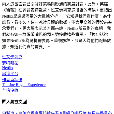
兩人這番言論已引發好萊塢與影迷的高度討論。此外，英媒
《衛報》在評論麥特戴蒙、班艾佛列克這段話的時候，更指出
Netflix是透過海量的大數據分析，「它知道我們看什麼、為什
麼看、看多久。這些冰冷具體的數據，不會用高雅的假設來奉
承我們」，更大膽表示某方面來說，Netflix所看到的真相，我
們就有如一群張著嘴巴的類人猿接收這些資訊，「換句話說，
如果Netflix認為劇情需要再三重複解釋，那是因為他們跑過數
據，知道我們真的需要」。
班艾佛列克
麥特戴蒙
Netflix
串流平台
作者頁精選
The Joe Rogan Experience
全信沒收
◤人氣夯文◢
何潤東、曹佑寧獨家專訪搶先看
8月緣分排行榜 這星座遇見心