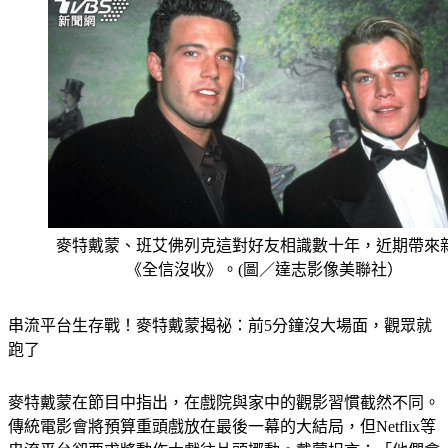
麥特戴蒙、班艾佛列克這對好友相識數十年，近期帶來
《全信沒收》。(圖／達志影像美聯社）
串流平台生存戰！麥特戴蒙揭祕：前5分鐘沒大場面，觀眾就
跑了
麥特戴蒙在節目中指出，在戲院與家中的觀影習慣截然不同。
傳統電影會將預算重頭戲放在最後一幕的大結局，但Netflix等