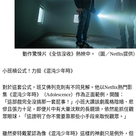
動作驚悚片《全信沒收》熱映中。（圖／Netflix提供
小班槓公式！力挺《混沌少年時》
對於這套公式，班艾佛列克則有不同見解。他以Netflix熱門影
集《混沌少年時》（Adolescence）作為正面範例，開酸：
「這部戲完全沒搞那一套屁事！」小班大讚該劇風格陰暗、悲
慘且張力十足，即便片中有大量沈默的長鏡頭，依然能抓住觀
眾眼球，「這證明了你不需要靠那些小手段來取悅觀眾。」
雖然麥特戴蒙認為像《混沌少年時》這樣的神劇只是例外，但