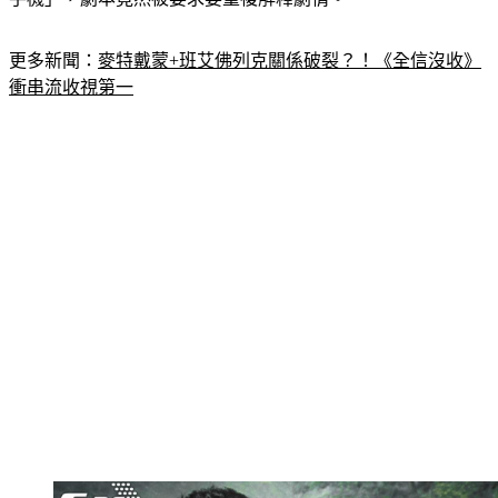
更多新聞：
麥特戴蒙+班艾佛列克關係破裂？！《全信沒收》
衝串流收視第一