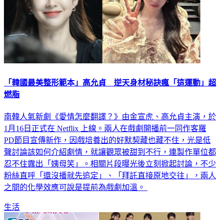
「韓國最美整形範本」高允貞 逆天身材秘訣瘋「這運動」超
燃脂
南韓人氣新劇《愛情怎麼翻譯？》由金宣虎、高允貞主演，於
1月16日正式在 Netflix 上線。兩人在戲劇開播前一同作客羅
PD節目宣傳新作，因戲培養出的好默契藏也藏不住，光是低
聲討論該如何介紹劇情，就讓觀眾被甜到不行，連製作單位都
忍不住露出「姨母笑」。相關片段曝光後立刻掀起討論，不少
粉絲直呼「還沒播就先追定」、「拜託直接原地交往」，兩人
之間的化學效應可說是提前為戲劇加溫。
生活