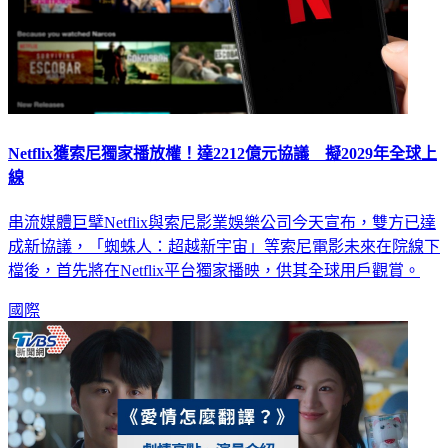
Netflix獲索尼獨家播放權！達2212億元協議 擬2029年全球上
線
串流媒體巨擘Netflix與索尼影業娛樂公司今天宣布，雙方已達
成新協議，「蜘蛛人：超越新宇宙」等索尼電影未來在院線下
檔後，首先將在Netflix平台獨家播映，供其全球用戶觀賞。
國際