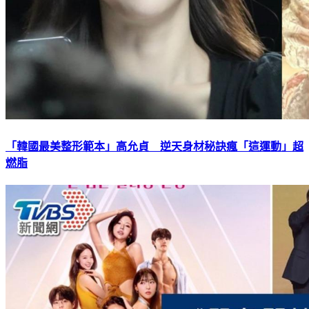
「韓國最美整形範本」高允貞 逆天身材秘訣瘋「這運動」超
燃脂