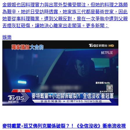
金銀姬也因料理實力與出眾外型備受關注，但她的料理之路頗
為艱辛，她近日受訪時透露，她家族三代都是藝術世家，因此
她要從事料理職業，遭到父親反對，曾在一次爭執中遭到父親
丟煙灰缸砸傷，讓她決心離家出走闖蕩。更多新聞：
娛樂
麥特戴蒙+班艾佛列克關係破裂？！《全信沒收》衝串流收視