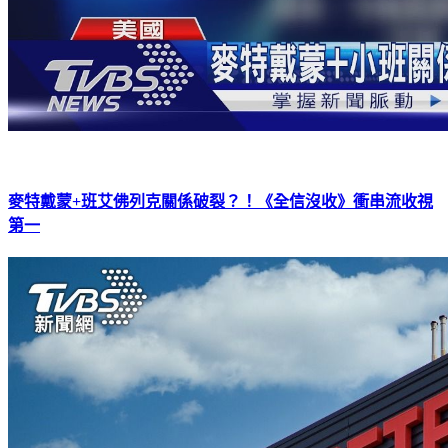
麥特戴蒙+班艾佛列克關係破裂？！《全信沒收》衝串流收視
第一