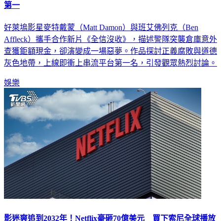
第一
好萊塢影星麥特戴蒙（Matt Damon）與班艾佛列克（Ben
Affleck）攜手合作新片《全信沒收》，描述警隊突襲倉庫意外
查獲鉅額現金，卻演變成一場惡夢。作品探討正義腐敗與道德
灰色地帶，上線即衝上串流平台第一名，引發觀眾熱烈討論。
娛樂
影迷爽追到2032年！Netflix豪砸70億美元 買下索尼全球播放