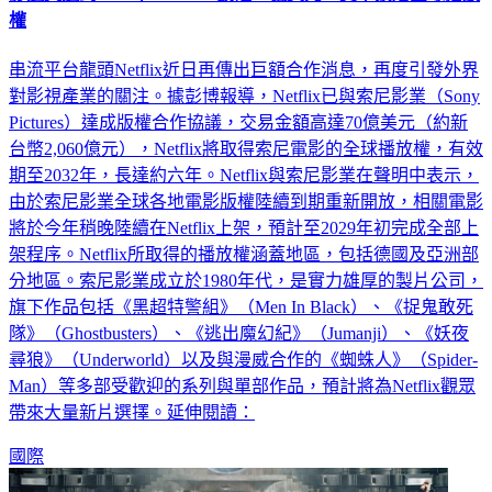
權
串流平台龍頭Netflix近日再傳出巨額合作消息，再度引發外界
對影視產業的關注。據彭博報導，Netflix已與索尼影業（Sony
Pictures）達成版權合作協議，交易金額高達70億美元（約新
台幣2,060億元），Netflix將取得索尼電影的全球播放權，有效
期至2032年，長達約六年。Netflix與索尼影業在聲明中表示，
由於索尼影業全球各地電影版權陸續到期重新開放，相關電影
將於今年稍晚陸續在Netflix上架，預計至2029年初完成全部上
架程序。Netflix所取得的播放權涵蓋地區，包括德國及亞洲部
分地區。索尼影業成立於1980年代，是實力雄厚的製片公司，
旗下作品包括《黑超特警組》（Men In Black）、《捉鬼敢死
隊》（Ghostbusters）、《逃出魔幻紀》（Jumanji）、《妖夜
尋狼》（Underworld）以及與漫威合作的《蜘蛛人》（Spider-
Man）等多部受歡迎的系列與單部作品，預計將為Netflix觀眾
帶來大量新片選擇。延伸閱讀：
國際