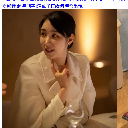
靈夥伴
超準測字!這輩子正緣何時會出現