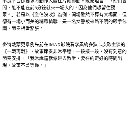
串流平台卻要求將動作大戲往片頭挪動。戴蒙坦言：「他們會
問，能不能在前5分鐘就來一場大的？因為他們想留住觀
眾。」若是以《全信沒收》為例，開場雖然不算有大場面，但
卻有一場小而美的精緻槍戰，是一名女警被來路不明的殺手包
圍，節奏相當緊張。
麥特戴蒙更舉例先前在IMAX影院看李奧納多狄卡皮歐主演的
《一戰再戰》，故事節奏非常平穩，一段接一段，沒有刻意的
節奏安排，「我常說這就像是去教堂，要在約定好的時間出
現，故事不會等你。」