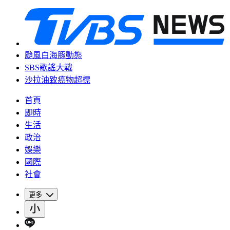
颱風白海豚動態
SBS歌謠大戰
沙拉油致癌物超標
首頁
即時
生活
政治
娛樂
國際
社會
更多