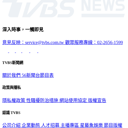
深入時事，一觸即見
意見反映：service@tvbs.com.tw
觀眾服務專線：02-2656-1599
TVBS新聞網
關於我們
56新聞台節目表
政策與隱私
隱私權政策
性騷擾防治措施
網站使用協定
版權宣告
認識 TVBS
公司介紹
企業動態
人才招募
主播專區
星藝象娛樂
節目版權