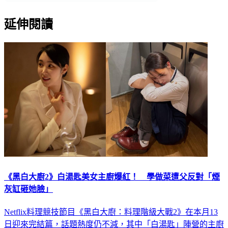
延伸閱讀
《黑白大廚2》白湯匙美女主廚爆紅！ 學做菜遭父反對「煙
灰缸砸她臉」
Netflix料理競技節目《黑白大廚：料理階級大戰2》在本月13
日迎來完結篇，話題熱度仍不減，其中「白湯匙」陣營的主廚