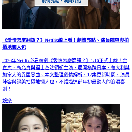
《愛情怎麼翻譯？》Netflix線上看！劇情亮點、演員陣容與拍
攝地懶人包
2026年Netflix必看韓劇《愛情怎麼翻譯？》1/16正式上線！金
宣虎、高允貞與福士蒼汰領銜主演，展開橫跨日本、義大利與
加拿大的異國戀曲。本文整理劇情解析、12集更新時間、演員
陣容與絕美拍攝地懶人包，不錯過這部年初最動人的浪漫喜
劇！
娛樂