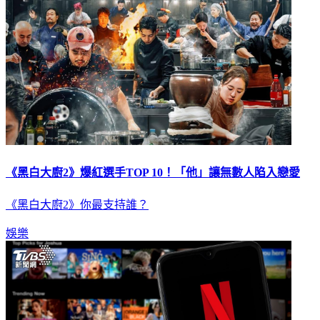
《黑白大廚2》爆紅選手TOP 10！「他」讓無數人陷入戀愛
《黑白大廚2》你最支持誰？
娛樂