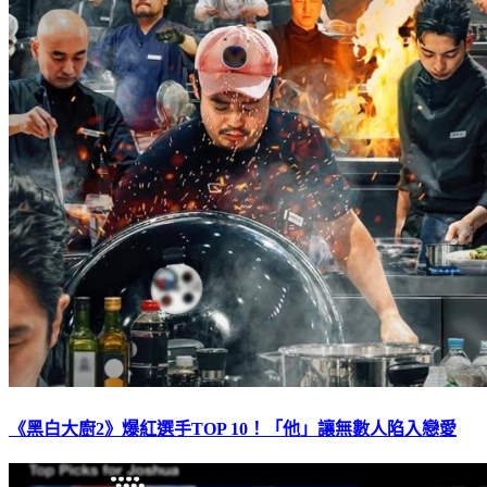
《黑白大廚2》爆紅選手TOP 10！「他」讓無數人陷入戀愛