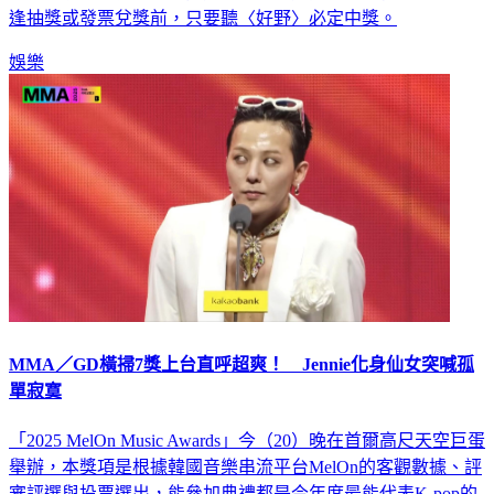
逢抽獎或發票兌獎前，只要聽〈好野〉必定中獎。
娛樂
MMA／GD橫掃7獎上台直呼超爽！ Jennie化身仙女突喊孤
單寂寞
「2025 MelOn Music Awards」今（20）晚在首爾高尺天空巨蛋
舉辦，本獎項是根據韓國音樂串流平台MelOn的客觀數據、評
審評選與投票選出，能參加典禮都是今年度最能代表K-pop的