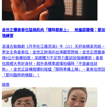
金世正爆姜泰伍猛操肌肉「隨時都能上」 她羞認腰傷：要加
強練習
浪漫古裝韓劇《月亮在江邊流淌》今（21）天迎來精采完結，
男女主角姜泰伍、金世正跨海向台灣觀眾問候。金世正透露身
揹8公斤裝備拍戲，深感體力不足努力重訓加強練腰部。姜泰
伍戲裡大秀好身材，戲外高標準感嘆拍攝時「不是最佳狀
態」。金世正談裸戲爆料搭檔「隨時準備上陣」，姜泰伍慌回
「那叫臨時抱佛腳」！
娛樂