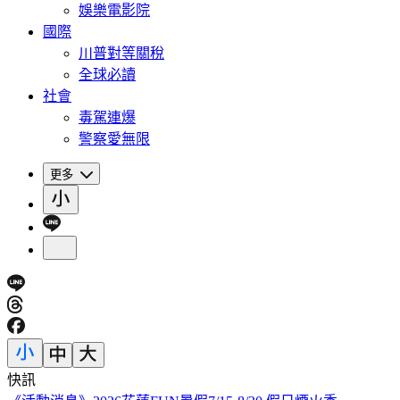
娛樂電影院
國際
川普對等關稅
全球必讀
社會
毒駕連爆
警察愛無限
更多
快訊