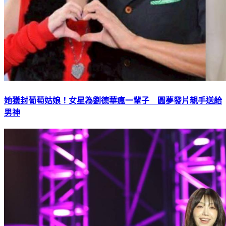
她獲封葡萄姑娘！女星為劉德華瘋一輩子 圓夢發片親手送給
男神