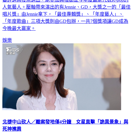
人氣藝人。壓軸帶來演出的有Jennie、GD，大獎之一的「最佳
唱片獎」由Jennie拿下，「最佳專輯獎」、「年度藝人」、
「年度歌曲」三項大獎則由GD包辦，一共7個獎項讓GD成為
今晚最大贏家。
娛樂
北捷中山砍人／離案發地僅4分鐘 女星直擊「詭異景象」與
死神擦肩