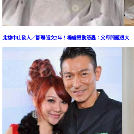
北捷中山砍人／斷聯張文2年！楊繡惠動怒轟：父母問題很大