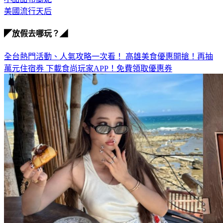
美國流行天后
◤放假去哪玩？◢
全台熱門活動、人氣攻略一次看！
高雄美食優惠開搶！再抽
萬元住宿券
下載食尚玩家APP！免費領取優惠券