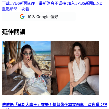
下載TVBS新聞APP，最新消息不漏接
加入TVBS新聞LINE，
重點新聞一次看
延伸閱讀
依依遇「孕期大魔王」來襲！情緒像坐雲霄飛車 深夜曝：很