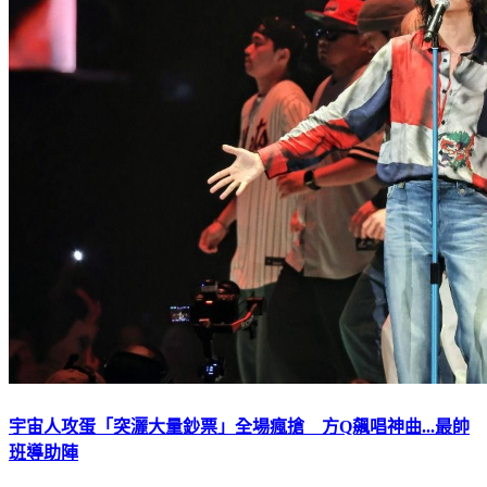
宇宙人攻蛋「突灑大量鈔票」全場瘋搶 方Q飆唱神曲...最帥
班導助陣