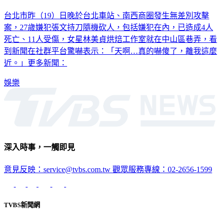
台北市昨（19）日晚於台北車站、南西商圈發生無差別攻擊
案，27歲嫌犯張文持刀隨機砍人，包括嫌犯在內，已造成4人
死亡、11人受傷，女星林美貞烘焙工作室就在中山區巷弄，看
到新聞在社群平台驚嚇表示：「天啊…真的嚇傻了，離我這麼
近。」更多新聞：
娛樂
深入時事，一觸即見
意見反映：service@tvbs.com.tw
觀眾服務專線：02-2656-1599
TVBS新聞網