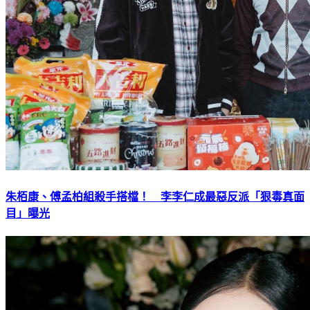
朱栢康、傅孟柏組殺手搭檔！ 李李仁成最惡反派「狠毒真面
目」曝光