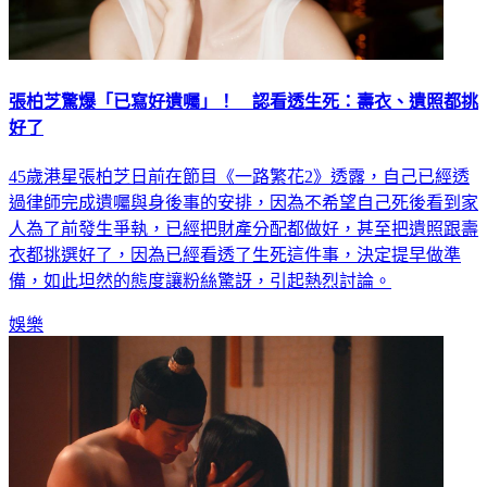
張柏芝驚爆「已寫好遺囑」！ 認看透生死：壽衣、遺照都挑
好了
45歲港星張柏芝日前在節目《一路繁花2》透露，自己已經透
過律師完成遺囑與身後事的安排，因為不希望自己死後看到家
人為了前發生爭執，已經把財產分配都做好，甚至把遺照跟壽
衣都挑選好了，因為已經看透了生死這件事，決定提早做準
備，如此坦然的態度讓粉絲驚訝，引起熱烈討論。
娛樂