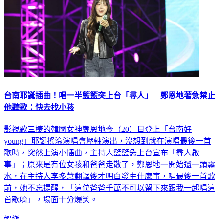
台南耶誕插曲！唱一半籃籃突上台「尋人」 鄭恩地著急禁止
他聽歌：快去找小孩
影視歌三棲的韓國女神鄭恩地今（20）日登上「台南好
young」耶誕搖滾演唱會壓軸演出，沒想到就在演唱最後一首
歌時，突然上演小插曲，主持人籃籃急上台宣布「尋人啟
事」；原來是有位女孩和爸爸走散了，鄭恩地一開始還一頭霧
水，在主持人李多慧翻譯後才明白發生什麼事，唱最後一首歌
前，她不忘提醒，「這位爸爸千萬不可以留下來跟我一起唱這
首歌唷」，場面十分爆笑。