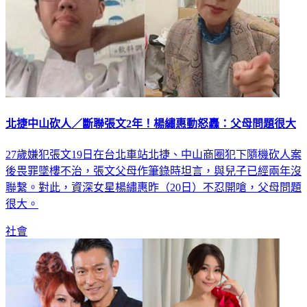
北捷中山砍人／斷聯張文2年！楊繡惠動怒轟：父母問題很大
27歲嫌犯張文19日在台北車站北捷、中山商圈犯下隨機砍人案
後畏罪墜樓不治，張文父母作筆錄時坦言，與兒子已經兩年沒
聯繫。對此，資深女星楊繡惠昨（20日）不忍開嗆，父母問題
很大。
社會