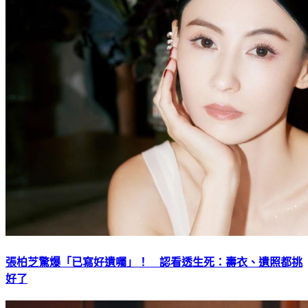
張柏芝驚爆「已寫好遺囑」！ 認看透生死：壽衣、遺照都挑
好了