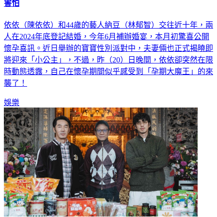
害怕
依依（陳依依）和44歲的藝人納豆（林郁智）交往近十年，兩
人在2024年底登記結婚，今年6月補辦婚宴，本月初驚喜公開
懷孕喜訊。近日舉辦的寶寶性別派對中，夫妻倆也正式揭曉即
將迎來「小公主」，不過，昨（20）日晚間，依依卻突然在限
時動態透露，自己在懷孕期間似乎感受到「孕期大魔王」的來
襲了！
娛樂