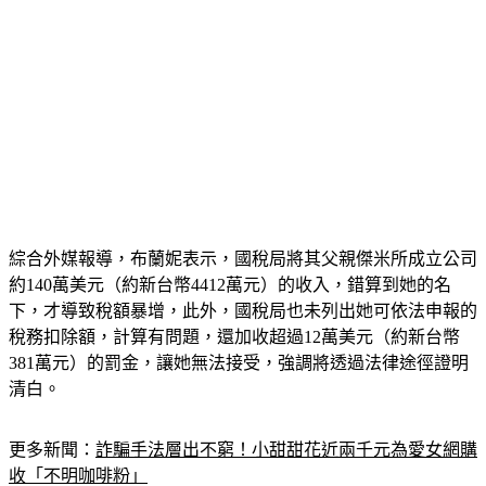
綜合外媒報導，布蘭妮表示，國稅局將其父親傑米所成立公司
約140萬美元（約新台幣4412萬元）的收入，錯算到她的名
下，才導致稅額暴增，此外，國稅局也未列出她可依法申報的
稅務扣除額，計算有問題，還加收超過12萬美元（約新台幣
381萬元）的罰金，讓她無法接受，強調將透過法律途徑證明
清白。
更多新聞：
詐騙手法層出不窮！小甜甜花近兩千元為愛女網購
收「不明咖啡粉」