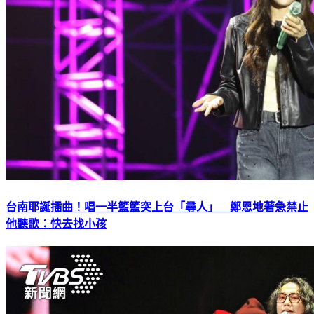
台南耶誕插曲！唱一半籃籃突上台「尋人」 鄭恩地著急禁止
他聽歌：快去找小孩