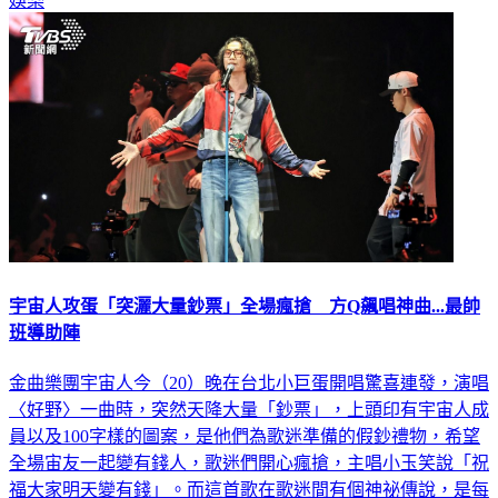
娛樂
宇宙人攻蛋「突灑大量鈔票」全場瘋搶 方Q飆唱神曲...最帥
班導助陣
金曲樂團宇宙人今（20）晚在台北小巨蛋開唱驚喜連發，演唱
〈好野〉一曲時，突然天降大量「鈔票」，上頭印有宇宙人成
員以及100字樣的圖案，是他們為歌迷準備的假鈔禮物，希望
全場宙友一起變有錢人，歌迷們開心瘋搶，主唱小玉笑說「祝
福大家明天變有錢」。而這首歌在歌迷間有個神祕傳說，是每