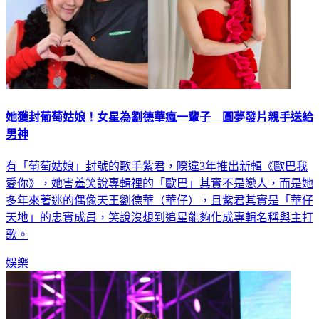
她獲封葡萄姑娘！女星為劉德華瘋一輩子 圓夢發片親手送給
男神
有「葡萄姑娘」封號的歌手紫君，睽違3年推出新輯《歐巴我
愛你》，她害羞笑說專輯裡的「歐巴」其實不是戀人，而是她
多年來著迷的偶像天王劉德華（華仔），且紫君其實是「華仔
天地」的忠實成員，笑說沒想到追星能夠化成專輯名稱與主打
歌。
娛樂