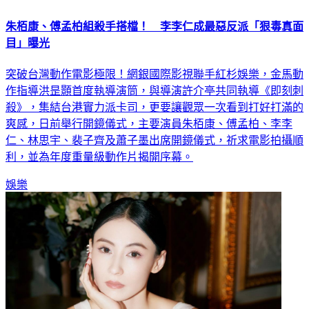
朱栢康、傅孟柏組殺手搭檔！ 李李仁成最惡反派「狠毒真面
目」曝光
突破台灣動作電影極限！網銀國際影視聯手紅杉娛樂，金馬動
作指導洪昰顥首度執導演筒，與導演許介亭共同執導《即刻刺
殺》，集結台港實力派卡司，更要讓觀眾一次看到打好打滿的
爽感，日前舉行開鏡儀式，主要演員朱栢康、傅孟柏、李李
仁、林思宇、裴子齊及蕭子墨出席開鏡儀式，祈求電影拍攝順
利，並為年度重量級動作片揭開序幕。
娛樂