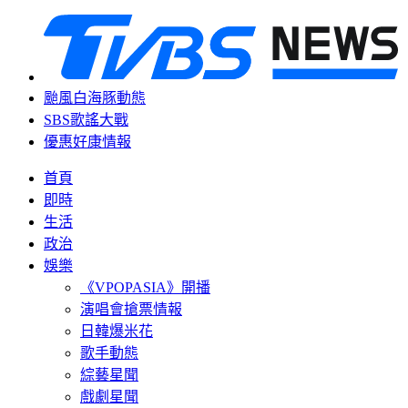
颱風白海豚動態
SBS歌謠大戰
優惠好康情報
首頁
即時
生活
政治
娛樂
《VPOPASIA》開播
演唱會搶票情報
日韓爆米花
歌手動態
綜藝星聞
戲劇星聞