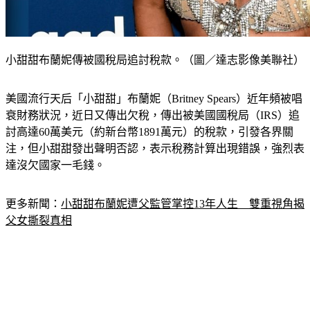
小甜甜布蘭妮傳被國稅局追討稅款。（圖／達志影像美聯社）
美國流行天后「小甜甜」布蘭妮（Britney Spears）近年頻被唱
衰財務狀況，近日又傳出欠稅，傳出被美國國稅局（IRS）追
討高達60萬美元（約新台幣1891萬元）的稅款，引發各界關
注，但小甜甜發出聲明否認，表示稅務計算出現錯誤，強烈表
達沒欠國家一毛錢。
更多新聞：
小甜甜布蘭妮遭父監管掌控13年人生　雙重視角揭
父女撕裂真相