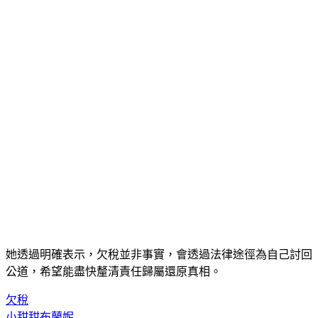
她透過明確表示，欠稅並非事實，會透過法律途徑為自己討回
公道，希望能盡快釐清責任歸屬還原真相。
欠稅
小甜甜布蘭妮