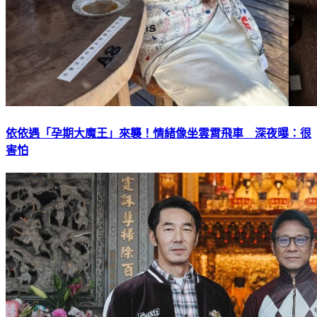
依依遇「孕期大魔王」來襲！情緒像坐雲霄飛車 深夜曝：很
害怕