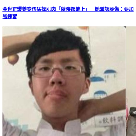
金世正爆姜泰伍猛操肌肉「隨時都能上」 她羞認腰傷：要加
強練習