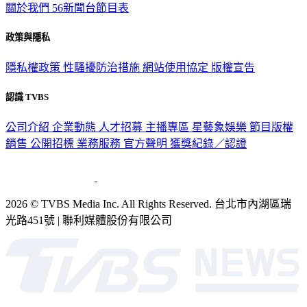
關於我們
56新聞台節目表
政策與隱私
隱私權政策
性騷擾防治措施
網站使用協定
版權宣告
認識 TVBS
公司介紹
企業動態
人才招募
主播專區
星藝象娛樂
節目版權
銷售
公開招標
業務服務
官方聲明
獲獎紀錄／認證
2026 © TVBS Media Inc. All Rights Reserved. 台北市內湖區瑞
光路451號 | 聯利媒體股份有限公司