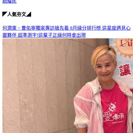
趙耀民
◤人氣夯文◢
何潤東、曹佑寧獨家專訪搶先看
8月緣分排行榜 這星座遇見心
靈夥伴
超準測字!這輩子正緣何時會出現