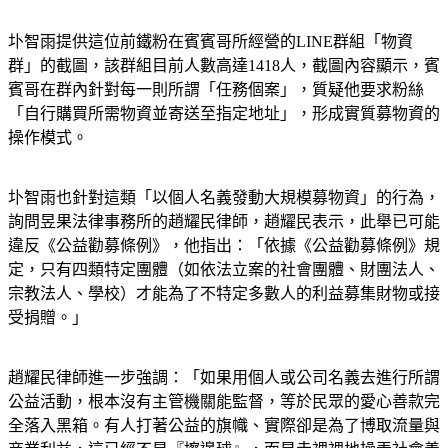
圤智雨提供這位前鐵粉在賓賓哥所經營的LINE群組「物資
群」的截圖，該群組目前人數高達1418人，截圖內容顯示，賓
賓哥在群內針對每一則所謂「任務個案」，質疑他要求粉絲
「自行購買所需物資並寄送至指定地址」，形成實質募物資的
操作模式。
圤智雨也針對這類「以個人名義發動大規模募物資」的行為，
詢問昱果法律事務所的趙耀民律師，趙耀民表示，此舉已可能
違反《公益勸募條例》，他指出：「依據《公益勸募條例》規
定，只有四類特定團體（如依法立案的社會團體、財團法人、
宗教法人、學校）才能為了不特定多數人的利益募集財物或接
受捐贈。」
趙耀民律師進一步強調：「如果用個人或公司名義去進行所謂
公益活動，根本沒有主管機關能監督，等於民眾的愛心善款完
全落入黑箱。有人打著公益的旗幟、實際卻是為了博取流量與