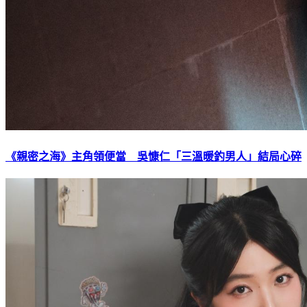
《親密之海》主角領便當 吳慷仁「三溫暖釣男人」結局心碎