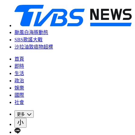
颱風白海豚動態
SBS歌謠大戰
沙拉油致癌物超標
首頁
即時
生活
政治
娛樂
國際
社會
更多