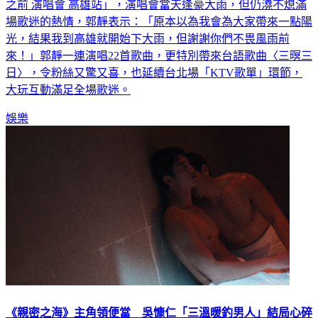
之前 演唱會 高雄站」，演唱會當天逢豪大雨，但仍澆不熄滿
場歌迷的熱情，郭靜表示：「原本以為我會為大家帶來一點陽
光，結果我到高雄就開始下大雨，但謝謝你們不畏風雨前
來！」郭靜一連演唱22首歌曲，更特別帶來台語歌曲〈三暝三
日〉，令粉絲又驚又喜，也延續台北場「KTV歌單」環節，
大玩互動滿足全場歌迷。
娛樂
《親密之海》主角領便當 吳慷仁「三溫暖釣男人」結局心碎