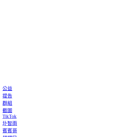
公益
提告
群組
截圖
TikTok
圤智雨
賓賓哥