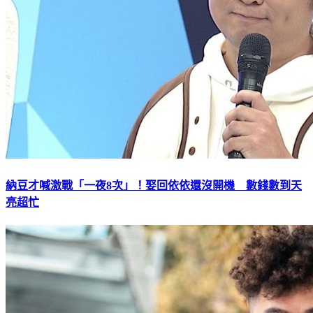
納豆才喊激戰「一夜8次」！娶回依依還沒開機 數錢數到天
亮超忙