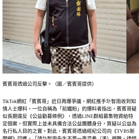
賓賓哥透過公司反擊。（圖／賓賓哥提供）
TikTok網紅「賓賓哥」近日再爆爭議，網紅推手圤智雨收到知
情人士爆料，一位自稱為「前鐵粉」的爆料者指出，賓賓哥疑
似長期違反《公益勸募條例》，透過LINE群組募集物資給特
定個案，但實際上並未具備合法公益團體身分，質疑以公益為
名行私人目的之實。對此，賓賓哥透過經紀公司向《TVBS新
聞網》回應，「請圤智雨先生不要一再混肴（淆）視聽，律師