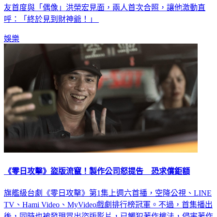
友首度與「偶像」洪榮宏見面，兩人首次合照，讓他激動直
呼：「終於見到財神爺！」
娛樂
《零日攻擊》盜版流竄！製作公司怒提告 恐求償鉅額
旗艦級台劇《零日攻擊》第1集上週六首播，空降公視、LINE
TV、Hami Video、MyVideo戲劇排行榜冠軍。不過，首集播出
後，同時也被發現冒出盜版影片，已觸犯著作權法，侵害著作