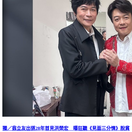
獨／翁立友出道28年首見洪榮宏 曝狂聽《見面三分情》脫貧