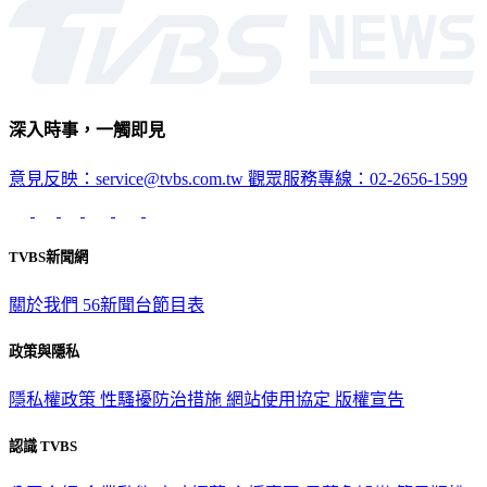
深入時事，一觸即見
意見反映：service@tvbs.com.tw
觀眾服務專線：02-2656-1599
TVBS新聞網
關於我們
56新聞台節目表
政策與隱私
隱私權政策
性騷擾防治措施
網站使用協定
版權宣告
認識 TVBS