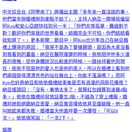
中天綜合台《同學來了》將播出主題「多年來一直沒說的事，
他們當年辦婚禮辦到差點不結了」，主持人納豆一開場就催促
阿Ken和安心亞趕快找到另一半：「你們非常孤單、難過對不
對？歡迎你們來我的世界看看，結婚完全不可怕，你們結結看
就知道了。」更多新聞：節目中，阿Ken也分享自己在納豆婚
禮上爆哭的原因：「我哭不是為了要搶鏡頭，是因為大家沒看
到我看到的畫面，納豆在醫院復健的時候，依依陪伴他多少漫
長的夜晚，從他身體狀況比較差的時候，一路扶持著他到現
在，依依不但是他的愛人也是他的恩人，所以在婚禮上看到他
們兩個穿得漂漂亮亮的站在舞台上，你能不落淚嗎？」而阿
Ken也好奇納豆和依依婚禮結束後是否有浪漫的洞房花燭夜？
納豆搖頭回：「沒有，事情太多了，我算紅包錢算到凌晨4點
多。」依依在婚禮前就放話要生3胎，不過為了穿上禮服，婚
禮前她拒絕跟納豆恩愛，納豆曾苦嘆依依甚至還裝睡，他一直
叫她起來都失敗，婚禮當天他直呼要一次爆發，「可以8
次。」依依搞笑說：「一次2下。」
娛樂