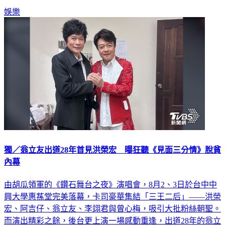
娛樂
獨／翁立友出道28年首見洪榮宏 曝狂聽《見面三分情》脫貧
內幕
由胡瓜領軍的《鑽石舞台之夜》演唱會，8月2、3日於台中中
興大學惠蓀堂完美落幕，卡司豪華集結「三王二后」——洪榮
宏、阿吉仔、翁立友、李翊君與曾心梅，吸引大批粉絲朝聖。
而演出精彩之餘，後台更上演一場感動重逢，出道28年的翁立