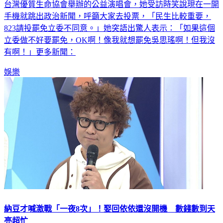
台灣優質生命協會舉辦的公益演唱會，她受訪時笑說現在一開
手機就跳出政治新聞，呼籲大家去投票，「民生比較重要，
823請投罷免立委不同意。」她突語出驚人表示：「如果這個
立委做不好要罷免，OK啊！像我就想罷免吳思瑤啊！但我沒
有啊！」更多新聞：
娛樂
納豆才喊激戰「一夜8次」！娶回依依還沒開機 數錢數到天
亮超忙