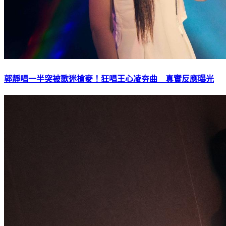
郭靜唱一半突被歌迷搶麥！狂唱王心凌夯曲 真實反應曝光