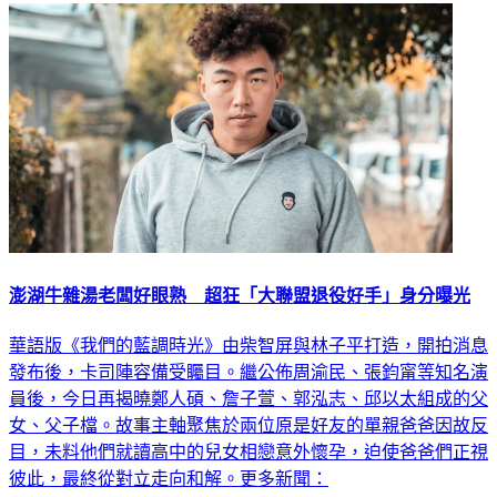
澎湖牛雜湯老闆好眼熟 超狂「大聯盟退役好手」身分曝光
華語版《我們的藍調時光》由柴智屏與林子平打造，開拍消息
發布後，卡司陣容備受矚目。繼公佈周渝民、張鈞甯等知名演
員後，今日再揭曉鄭人碩、詹子萱、郭泓志、邱以太組成的父
女、父子檔。故事主軸聚焦於兩位原是好友的單親爸爸因故反
目，未料他們就讀高中的兒女相戀意外懷孕，迫使爸爸們正視
彼此，最終從對立走向和解。更多新聞：