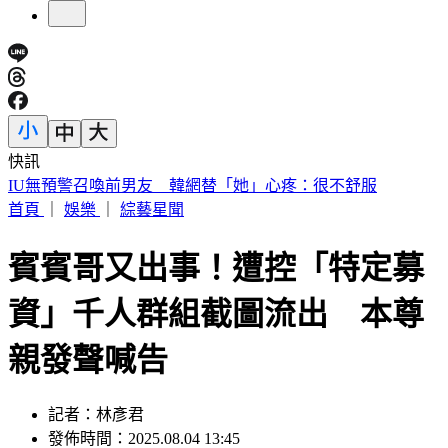
快訊
中國出入境新規將上路 陸委會曝「這類人」最危險
首頁
｜
娛樂
｜
綜藝星聞
賓賓哥又出事！遭控「特定募
資」千人群組截圖流出 本尊
親發聲喊告
記者：林彥君
發佈時間：2025.08.04 13:45