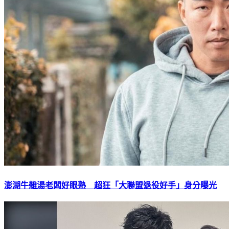
澎湖牛雜湯老闆好眼熟 超狂「大聯盟退役好手」身分曝光