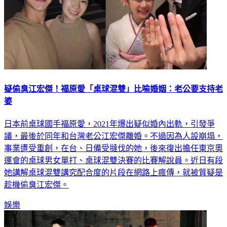
疑偷臭江宏傑！福原愛「桌球混雙」比喻婚姻：老公要支持老
婆
日本前桌球國手福原愛，2021年爆出疑似婚內出軌，引發爭
議，最後於同年和台灣老公江宏傑離婚。不過因為人設崩塌，
事業遭受重創，在台、日備受撻伐的她，後來復出擔任東京奧
運會的桌球男女單打、桌球混雙決賽的比賽解說員。近日有段
她講解桌球混雙講究配合度的片段在網路上瘋傳，就被質疑是
趁機偷臭江宏傑。
娛樂