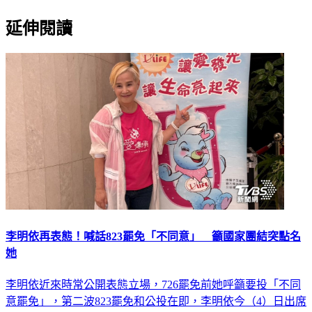
延伸閱讀
李明依再表態！喊話823罷免「不同意」 籲國家團結突點名
她
李明依近來時常公開表態立場，726罷免前她呼籲要投「不同
意罷免」，第二波823罷免和公投在即，李明依今（4）日出席