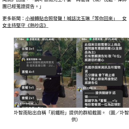
團已經蒐證提告。」
更多新聞：
小禎轉貼合照發聲！喊話沈玉琳「等你回來」　女
女主持堅守《熱吵店》
圤智雨貼出自稱「前鐵粉」提供的群組截圖。（圖／圤智
供）