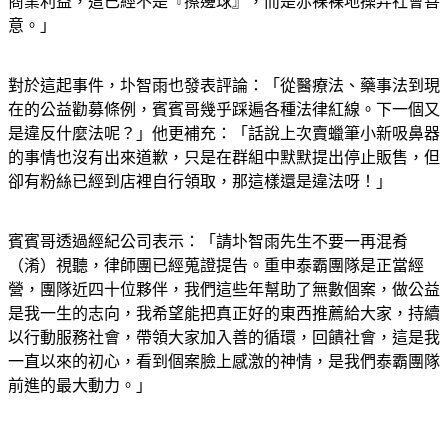
商業利益，這已經不是『擦邊球』，而是赤裸裸地操弄社會善
意。」
對於這起事件，圤智雨也發表評論：「從醫療法、藥事法到現
在的公益勸募條例，賓賓哥幾乎踩遍各種法律紅線。下一個又
是違反什麼法呢？」他更補充：「話說上次賣蠟筆小新吸鼻器
的事情也沒有出來道歉，只是在群組中默默提出停止販售，但
卻有粉絲已經到店裡自行領取，那這樣還是違法呀！」
賓賓哥透過經紀公司表示：「請圤智雨先生不要一再混肴
（淆）視聽，律師團已經蒐證提告。重申泰霸團隊是正當經
營，團隊近四十位夥伴，我們這些年幫助了無數個案，做公益
是我一生的志向，我希望能把真正好的東西推薦給大家，持續
以行動服務社會，帶領大家加入善的循環，回饋社會，這是我
一直以來的初心，看到個案臉上感激的神情，是我們泰霸團隊
前進的最大動力。」