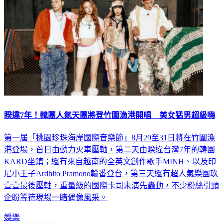
睽違7年！韓團人氣天團將登竹圍漁港開唱 美女猛男超級嗨
第一屆「桃園珍珠海岸國際音樂節」8月29至31日將在竹圍漁
港登場，首日由動力火車壓軸，第二天由睽違台灣7年的韓團
KARD坐鎮；還有來自越南的全英文創作歌手MINH、以及印
尼小王子Ardhito Pramono輪番登台，第三天還有超人氣樂團玖
壹壹最後壓軸，重量級的國際卡司未演先轟動，不少粉絲引頸
企盼等待現場一睹偶像風采。
娛樂