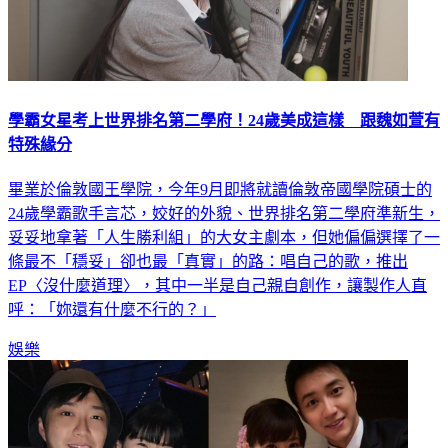
學霸女星考上世界排名第二學府！24歲美成這樣 跟魏如萱有
特殊緣分
畢業於倫敦國王學院，今年9月即將就讀倫敦帝國學院碩士的
24歲學霸歌手言芯，姣好的外貌、世界排名第二學府準新生，
妥妥地拿著「人生勝利組」的大女主劇本，但她偏偏選擇了一
條最不「穩妥」卻也最「真實」的路：唱自己的歌，推出
EP〈沒什麼道理〉，其中一半是自己親自創作，讓製作人直
呼：「妳還有什麼不行的？」
娛樂