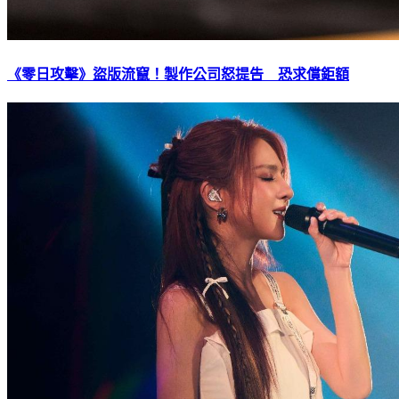
《零日攻擊》盜版流竄！製作公司怒提告 恐求償鉅額