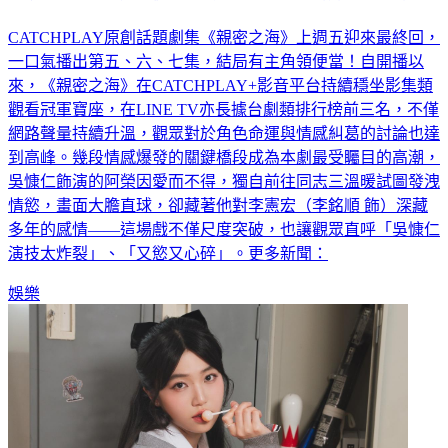
CATCHPLAY原創話題劇集《親密之海》上週五迎來最終回，
一口氣播出第五、六、七集，結局有主角領便當！自開播以
來，《親密之海》在CATCHPLAY+影音平台持續穩坐影集類
觀看冠軍寶座，在LINE TV亦長據台劇類排行榜前三名，不僅
網路聲量持續升溫，觀眾對於角色命運與情感糾葛的討論也達
到高峰。幾段情感爆發的關鍵橋段成為本劇最受矚目的高潮，
吳慷仁飾演的阿榮因愛而不得，獨自前往同志三溫暖試圖發洩
情慾，畫面大膽直球，卻藏著他對李憲宏（李銘順 飾）深藏
多年的感情——這場戲不僅尺度突破，也讓觀眾直呼「吳慷仁
演技太炸裂」、「又慾又心碎」。更多新聞：
娛樂