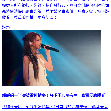
權益。所有盜版、盜錄、擅自發行者，零日文創股份有限公司
都將依法提出刑事告訴，並附帶民事求償。呼籲大家支持正版
收看，尊重著作權。更多新聞：
娛樂
郭靜唱一半突被歌迷搶麥！狂唱王心凌夯曲 真實反應曝光
「純愛天后」郭靜出道18年，2日首度於高雄舉辦「郭靜 天亮