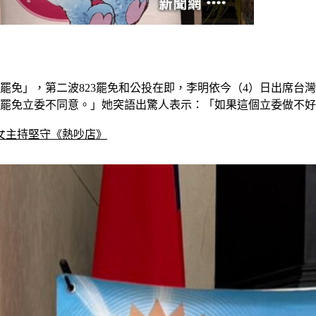
意罷免」，第二波823罷免和公投在即，李明依今（4）日出席
投罷免立委不同意。」她突語出驚人表示：「如果這個立委做不
女主持堅守《熱吵店》