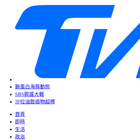
颱風白海豚動態
SBS歌謠大戰
沙拉油致癌物超標
首頁
即時
生活
政治