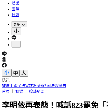
娛樂
國際
社會
更多
快訊
海基會預算遭砍恐成「使用者付費」 羅文嘉：難道叫民眾去
首頁
｜
娛樂
｜
綜藝星聞
李明依再表態！喊話823罷免