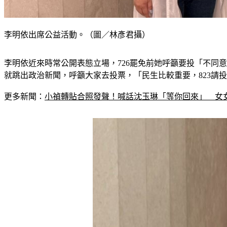
李明依出席公益活動。（圖／林彥君攝）
李明依近來時常公開表態立場，726罷免前她呼籲要投「不同
就跳出政治新聞，呼籲大家去投票，「民生比較重要，823請
更多新聞：
小禎轉貼合照發聲！喊話沈玉琳「等你回來」　女