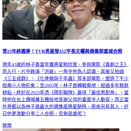
等23年終圓夢！TVB男星發352字長文曬與偶像郭富城合照
現年43歲的林子善當年獲周星馳欣賞，參與電影《喜劇之王》
而入行，片中飾演「洪爺」一角令他為人認識，其後又拍過
《三五成群》、《化骨龍與千年蟲》等多部電影，塑造了不少
經典小人物形象；至2005年，林子善轉戰電視，經過多年默默
耕耘，終於在2023年憑《隱形戰隊》贏得「最佳男配角」，當
時他在台上爆喊兼五體投地答謝父母的畫面令人動容。而正當
外界都以為林子善最大的偶像是周星馳時，原來另有其人，近
日他更激動分享二人合照，究竟是誰呢？
娛樂