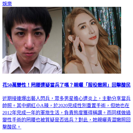
娛樂
花50萬變性！罔腰遭疑當兵了嗎？親曬「服役嫩照」回擊酸民
近期接連爆出藝人閃兵，眾多男星擔心遭炎上，主動分享當兵
帥照。其中網紅小A辣，於2020完成性別重置手術，但她也在
2012年完成一年的軍旅生活，負責態度獲得稱讚。而同樣做過
變性手術的罔腰也被質疑是否逃兵？對此，她親曬青澀嫩照回
擊酸民。