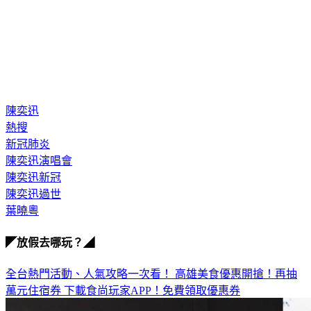
陳奕迅
熱搜
新冠肺炎
陳奕迅演唱會
陳奕迅新冠
陳奕迅過世
葉曉粵
◤放假去哪玩？◢
全台熱門活動、人氣攻略一次看！
高雄美食優惠開搶！再抽
萬元住宿券
下載食尚玩家APP！免費領取優惠券