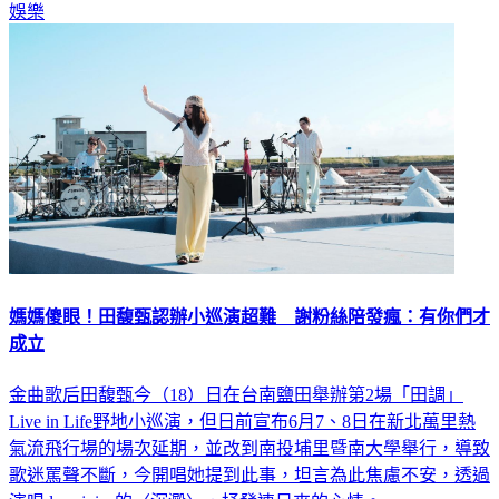
娛樂
媽媽傻眼！田馥甄認辦小巡演超難 謝粉絲陪發瘋：有你們才
成立
金曲歌后田馥甄今（18）日在台南鹽田舉辦第2場「田調」
Live in Life野地小巡演，但日前宣布6月7、8日在新北萬里熱
氣流飛行場的場次延期，並改到南投埔里暨南大學舉行，導致
歌迷罵聲不斷，今開唱她提到此事，坦言為此焦慮不安，透過