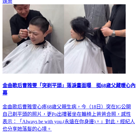
娛樂
金曲歌后曹雅雯「突剃平頭」落淚畫面曝 挺68歲父藏暖心內
幕
金曲歌后曹雅雯心疼68歲父親生病，今（18日）突在IG公開
自己剃平頭的照片，更Po出摟著坐在輪椅上爸爸合照，感性
表示：「Always be with you.(永遠在你身邊)。」對此，經紀人
也分享她落髮的心境。