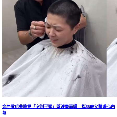
金曲歌后曹雅雯「突剃平頭」落淚畫面曝 挺68歲父藏暖心內
幕