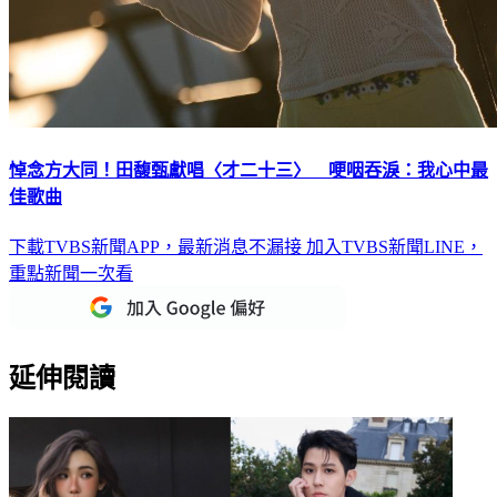
悼念方大同！田馥甄獻唱〈才二十三〉 哽咽吞淚：我心中最
佳歌曲
下載TVBS新聞APP，最新消息不漏接
加入TVBS新聞LINE，
重點新聞一次看
延伸閱讀