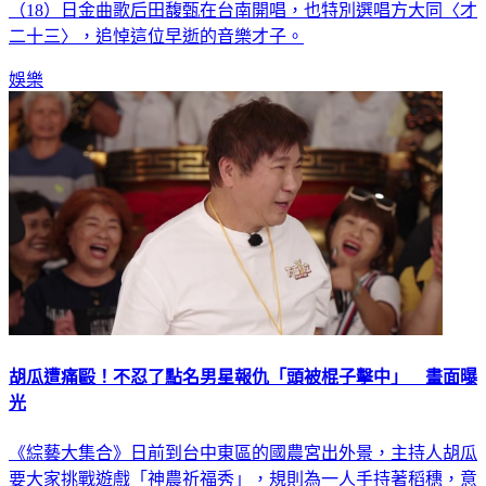
（18）日金曲歌后田馥甄在台南開唱，也特別選唱方大同〈才
二十三〉，追悼這位早逝的音樂才子。
娛樂
胡瓜遭痛毆！不忍了點名男星報仇「頭被棍子擊中」 畫面曝
光
《綜藝大集合》日前到台中東區的國農宮出外景，主持人胡瓜
要大家挑戰遊戲「神農祈福秀」，規則為一人手持著稻穗，意