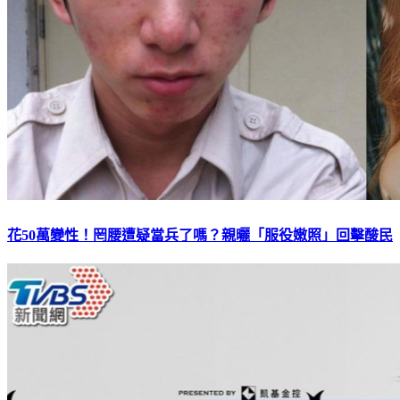
花50萬變性！罔腰遭疑當兵了嗎？親曬「服役嫩照」回擊酸民