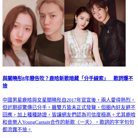
與關曉彤8年戀告吹？鹿晗新歌暗藏「分手線索」 歌詞爆不
捨
中國男星鹿晗與女星關曉彤自2017年官宣後，兩人愛得熱烈，
但近期卻驚傳已分手。雖雙方皆未正式發聲，但圈內好友避不
回應，加上種種跡證，皆讓網友們認為可信度極高。尤其鹿晗
和音樂人YoungCaptain合作的新歌〈一天〉，歌詞的字字句句
都流露不捨。