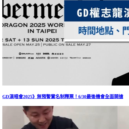
GD演唱會2025》無預警實名制釋票！6/30最後機會全面開搶