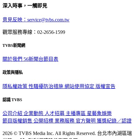
深入時事，一觸即見
意見反映：service@tvbs.com.tw
觀眾服務專線：02-2656-1599
TVBS新聞網
關於我們
56新聞台節目表
政策與隱私
隱私權政策
性騷擾防治措施
網站使用協定
版權宣告
認識 TVBS
公司介紹
企業動態
人才招募
主播專區
星藝象娛樂
節目版權銷售
公開招標
業務服務
官方聲明
獲獎紀錄／認證
2026 © TVBS Media Inc. All Rights Reserved. 台北市內湖區瑞