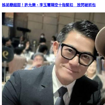
姊弟戀超甜！許允樂、李玉璽隔空十指緊扣 放閃被抓包