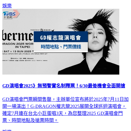
娛樂
GD演唱會2025》無預警實名制釋票！6/30最後機會全面開搶
GD演唱會門票瞬間售罄，主辦單位宣布將於2025年7月11日加
開一場演出！G-DRAGON權志龍2025展開全球巡迴演唱會，
確定7月連在台北小巨蛋唱3天，為您整理2025 GD演唱會門
票、時間地點及搶票時間。