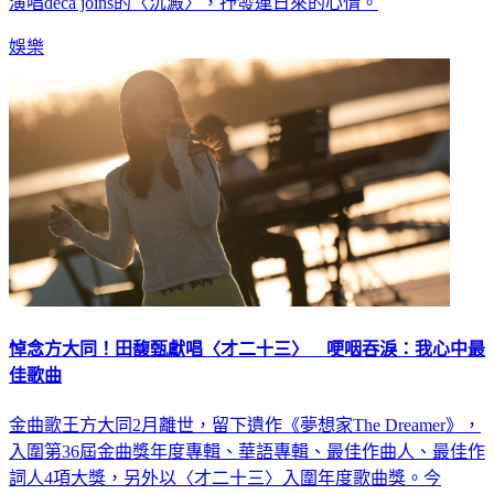
演唱deca joins的〈沉澱〉，抒發連日來的心情。
娛樂
悼念方大同！田馥甄獻唱〈才二十三〉 哽咽吞淚：我心中最
佳歌曲
金曲歌王方大同2月離世，留下遺作《夢想家The Dreamer》，
入圍第36屆金曲獎年度專輯、華語專輯、最佳作曲人、最佳作
詞人4項大獎，另外以〈才二十三〉入圍年度歌曲獎。今