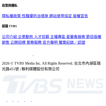
政策與隱私
隱私權政策
性騷擾防治措施
網站使用協定
版權宣告
認識 TVBS
公司介紹
企業動態
人才招募
主播專區
星藝象娛樂
節目版權
銷售
公開招標
業務服務
官方聲明
獲獎紀錄／認證
2026 © TVBS Media Inc. All Rights Reserved. 台北市內湖區瑞
光路451號 | 聯利媒體股份有限公司