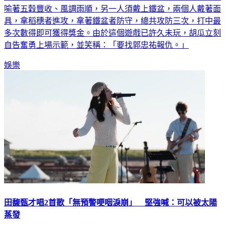
喻著五穀豐收、風調雨順，另一人須戴上鐵盆，兩個人戴著面
具，拿稻穗者進攻，拿著鐵盆者防守，總共攻防三次，打中最
多次數得即可獲得獎金。由於這個遊戲已許久未玩，胡瓜立刻
自告奮勇上場示範，並笑稱：「要找郭忠祐報仇。」
娛樂
田馥甄才唱2首歌「無預警哽咽淚崩」 堅強喊：可以被太陽
蒸發