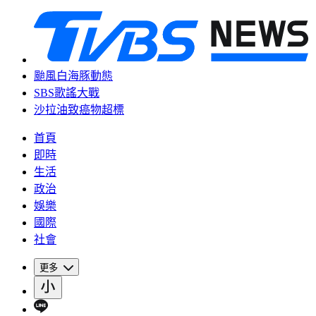
颱風白海豚動態
SBS歌謠大戰
沙拉油致癌物超標
首頁
即時
生活
政治
娛樂
國際
社會
更多