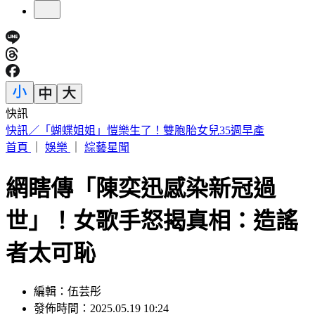
快訊
快訊／公公殺了婆婆！桃園平鎮區命案 死者半邊臉被砸爛
首頁
｜
娛樂
｜
綜藝星聞
網瞎傳「陳奕迅感染新冠過
世」！女歌手怒揭真相：造謠
者太可恥
編輯：伍芸彤
發佈時間：2025.05.19 10:24