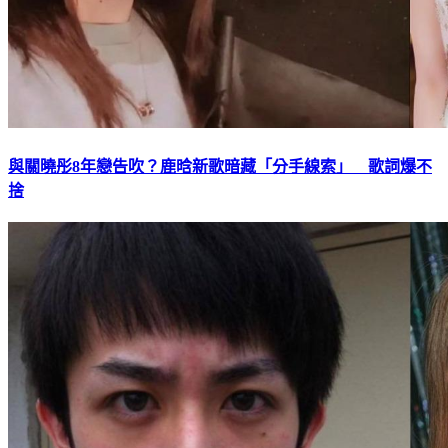
與關曉彤8年戀告吹？鹿晗新歌暗藏「分手線索」 歌詞爆不
捨