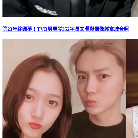
等23年終圓夢！TVB男星發352字長文曬與偶像郭富城合照