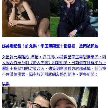
姊弟戀超甜！許允樂、李玉璽隔空十指緊扣 放閃被抓包
女星許允樂離婚1年後，近日與小6歲男星李玉璽戀情曝光，兩
人因合作舞台劇《婚內失戀》相識相戀，日前還在社群平台上
曬出十指緊扣的甜蜜合照，儘管刻意將對方臉部裁掉，但仍掩
不住濃情蜜意，隔空放閃引起網友熱烈關注。更多新聞：
娛樂