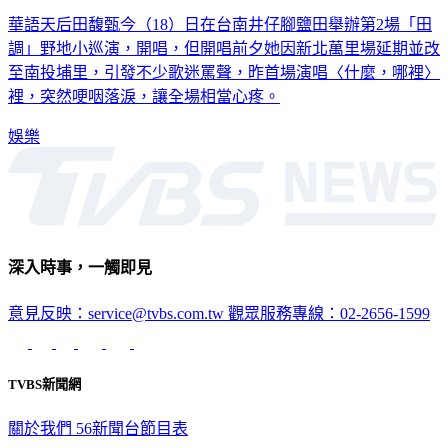
華語天后田馥甄今（18）日在台南井仔腳鹽田舉辦第2場「田
調」野地小巡演，開唱，但開唱前夕她因新北萬里場延期並改
至南投埔里，引發不少歌迷罵聲，昨首場演唱〈什麼，哪裡〉
裡，突然哽咽落淚，讓全場相當心疼。
娛樂
深入時事，一觸即見
意見反映：service@tvbs.com.tw
觀眾服務專線：02-2656-1599
TVBS新聞網
關於我們
56新聞台節目表