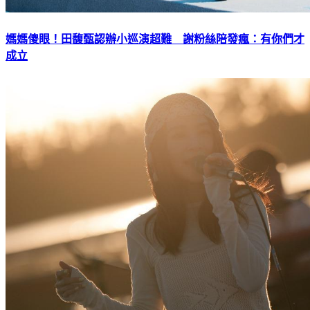
媽媽傻眼！田馥甄認辦小巡演超難 謝粉絲陪發瘋：有你們才
成立