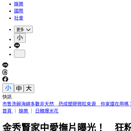
娛樂
國際
社會
更多
快訊
《夏日活動》花蓮FUN暑假 即將成真火舞秀 加碼重現
首頁
｜
娛樂
｜
日韓爆米花
金秀賢家中愛撫片曝光！ 狂