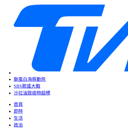
颱風白海豚動態
SBS歌謠大戰
沙拉油致癌物超標
首頁
即時
生活
政治