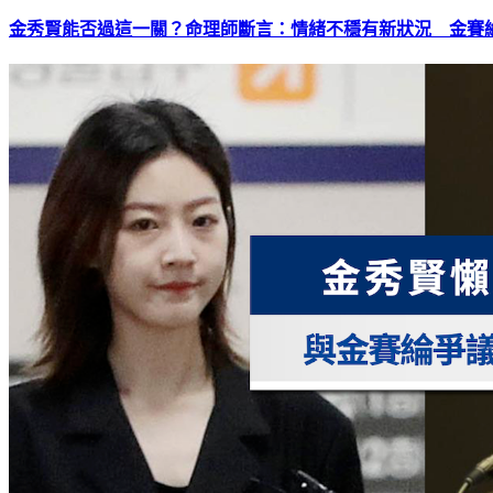
金秀賢能否過這一關？命理師斷言：情緒不穩有新狀況 金賽