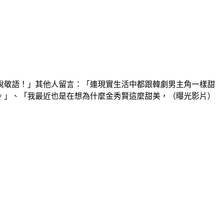
說敬語！」其他人留言：「連現實生活中都跟韓劇男主角一樣甜
。」、「我最近也是在想為什麼金秀賢這麼甜美，（曝光影片）