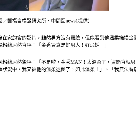
／翻攝自橫豎研究所、中間圖news1提供）
賽綸在家約會的影片，雖然男方沒有露臉，但能看到他溫柔撫摸金
賢粉絲居然直呼：「金秀賢真是好男人！好忌妒！」
國粉絲居然驚呼：「不是啦，金秀MAN！太溫柔了，這簡直就
種狀況中，我又被他的溫柔迷倒了，如此溫柔！」、「我無法看