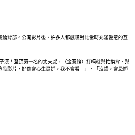
賽綸背部。公開影片後，許多人都感嘆對比當時充滿愛意的互
男子漢！登頂第一名的丈夫感，（金賽綸）打嗝就幫忙摸背、幫
這段影片，好像會心生忌妒，我不會看！」、「沒錯，會忌妒