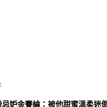
粉忌妒金賽綸：被他甜蜜溫柔迷