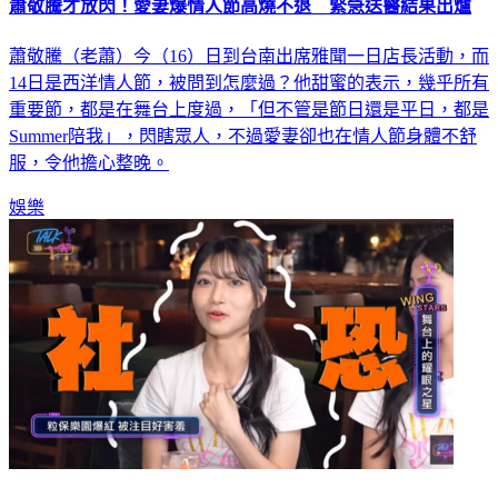
蕭敬騰才放閃！愛妻爆情人節高燒不退 緊急送醫結果出爐
蕭敬騰（老蕭）今（16）日到台南出席雅聞一日店長活動，而
14日是西洋情人節，被問到怎麼過？他甜蜜的表示，幾乎所有
重要節，都是在舞台上度過，「但不管是節日還是平日，都是
Summer陪我」，閃瞎眾人，不過愛妻卻也在情人節身體不舒
服，令他擔心整晚。
娛樂