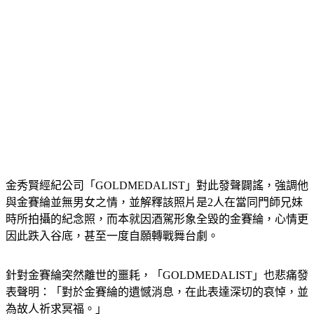
金秀賢經紀公司「GOLDMEDALIST」對此發聲闢謠，強調他
與金賽綸並無男女之情，並解釋該照片是2人在當同門師兄妹
時所拍攝的紀念照，而本就因酒駕形象全毀的金賽綸，心情更
因此跌入谷底，甚至一度自願轉戰舞台劇。
針對金賽綸突然離世的噩耗，「GOLDMEDALIST」也悲痛發
表聲明：「對於金賽綸的遺憾消息，在此表達深切的哀悼，並
為故人祈求冥福。」