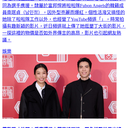
同為選手應援。隸屬於富邦悍將啦啦隊Fubon Angels的韓籍成
員南珉貞（남민정），因外型亮麗而爆紅，個性活潑又搞怪的
她除了啦啦隊工作以外，也經營了YouTube頻道「」，時常拍
攝有趣新穎的影片，近日頻道就上傳了她逛墾丁大街的影片，
一探這裡的物價是否如外界傳言的高昂，影片也引起網友熱
議。
娛樂