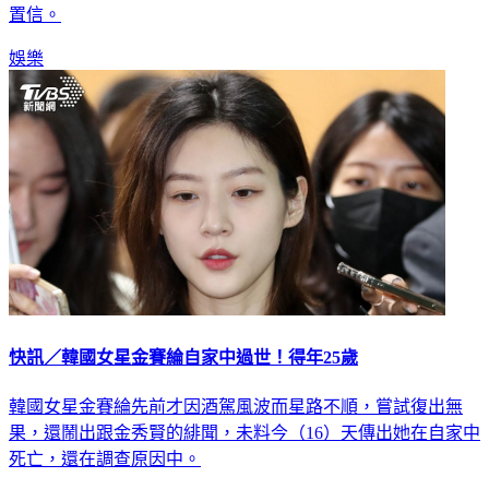
置信。
娛樂
快訊／韓國女星金賽綸自家中過世！得年25歲
韓國女星金賽綸先前才因酒駕風波而星路不順，嘗試復出無
果，還鬧出跟金秀賢的緋聞，未料今（16）天傳出她在自家中
死亡，還在調查原因中。