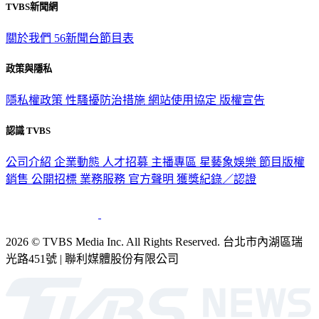
TVBS新聞網
關於我們
56新聞台節目表
政策與隱私
隱私權政策
性騷擾防治措施
網站使用協定
版權宣告
認識 TVBS
公司介紹
企業動態
人才招募
主播專區
星藝象娛樂
節目版權
銷售
公開招標
業務服務
官方聲明
獲獎紀錄／認證
2026 © TVBS Media Inc. All Rights Reserved. 台北市內湖區瑞
光路451號 | 聯利媒體股份有限公司