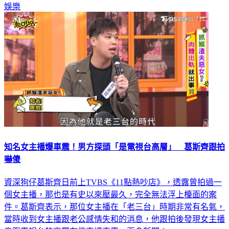
娛樂
知名女主播爆車震！男方探頭「是電視台高層」 葛斯齊跟拍
嚇傻
資深狗仔葛斯齊日前上TVBS《11點熱吵店》，透露曾拍過一
個女主播，那也是有史以來壓最久，完全無法浮上檯面的案
件。葛斯齊表示，那位女主播在「老三台」時期非常有名氣，
當時收到女主播跟老公感情失和的消息，他跟拍後發現女主播