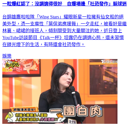
一粒爆紅認了：沒調適得很好 自爆場邊「社恐發作」躲球迷
台鋼雄鷹啦啦隊「Wing Stars」耀眼新星一粒擁有仙女般的絕
美外型，憑一支魔性「葉保弟應援舞」一夕走紅，被看好是繼
林襄、峮峮的接班人，傾刻間受到大量關注的她，近日登上
YouTube訪談節目《Talk一杯》坦露仍在調適心態，還未習慣
在鎂光燈下的生活，有時還會社恐發作。
娛樂