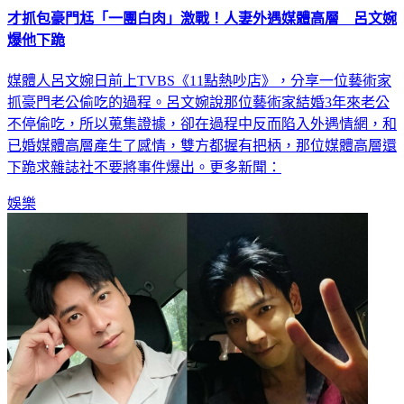
才抓包豪門尪「一團白肉」激戰！人妻外遇媒體高層 呂文婉
爆他下跪
媒體人呂文婉日前上TVBS《11點熱吵店》，分享一位藝術家
抓豪門老公偷吃的過程。呂文婉說那位藝術家結婚3年來老公
不停偷吃，所以蒐集證據，卻在過程中反而陷入外遇情網，和
已婚媒體高層產生了感情，雙方都握有把柄，那位媒體高層還
下跪求雜誌社不要將事件爆出。更多新聞：
娛樂