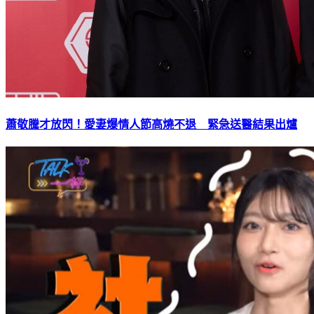
蕭敬騰才放閃！愛妻爆情人節高燒不退 緊急送醫結果出爐