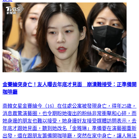
金賽綸突身亡！友人曝去年底才見面 崩潰難接受：正準備開
咖啡廳
南韓女星金賽綸今（16）在住處公寓被發現身亡，得年25歲，
消息震驚演藝圈，也令期盼她復出的粉絲非常衝擊和心碎，而
她身邊的朋友也難以接受，她身邊好友接受媒體訪問表示，去
年底才跟她見面，聽到她改名「金雅琳」準備要在演藝圈重新
出發，還在跟朋友籌備開咖啡廳，突然在家中身亡，讓人無法