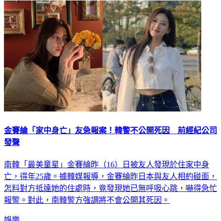
金賽綸「家中身亡」友急報案！韓警不公開死因 前經紀公司
發聲
南韓「最美童星」金賽綸昨（16）日被友人發現於住家中身
亡，得年25歲。據韓媒報導，金賽綸昨日本與友人相約碰面，
怎料對方抵達她的住處時，竟發現她已無呼吸心跳，嚇得急忙
報警。對此，南韓警方強調將不會公開其死因。
娛樂