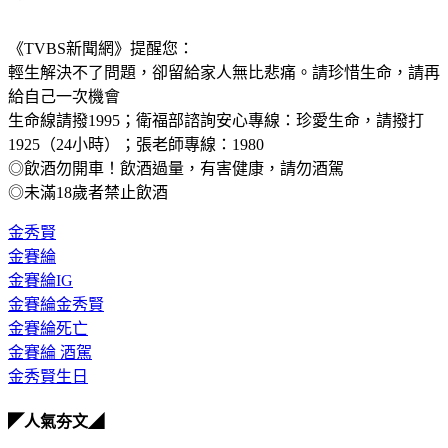
《TVBS新聞網》提醒您：
輕生解決不了問題，卻留給家人無比悲痛。請珍惜生命，請再
給自己一次機會
生命線請撥1995；衛福部諮詢安心專線：珍愛生命，請撥打 
1925（24小時）；張老師專線：1980
◎飲酒勿開車！飲酒過量，有害健康，請勿酒駕
◎未滿18歲者禁止飲酒
金秀賢
金賽綸
金賽綸IG
金賽綸金秀賢
金賽綸死亡
金賽綸 酒駕
金秀賢生日
◤人氣夯文◢