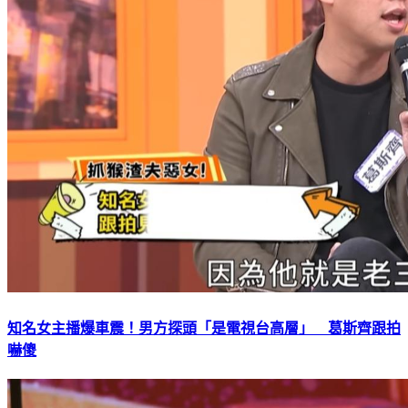
知名女主播爆車震！男方探頭「是電視台高層」 葛斯齊跟拍
嚇傻