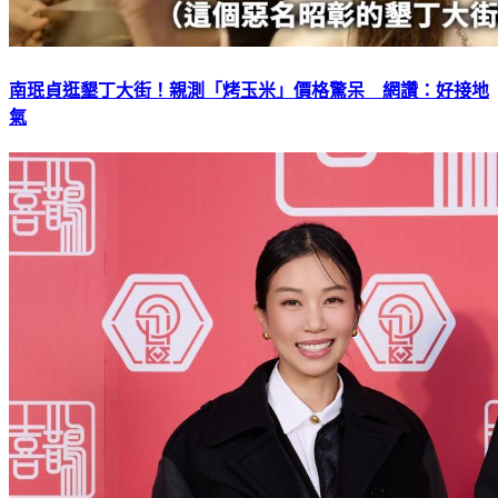
南珉貞逛墾丁大街！親測「烤玉米」價格驚呆 網讚：好接地
氣