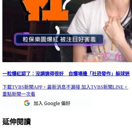
一粒爆紅認了：沒調適得很好 自爆場邊「社恐發作」躲球迷
下載TVBS新聞APP，最新消息不漏接
加入TVBS新聞LINE，
重點新聞一次看
延伸閱讀