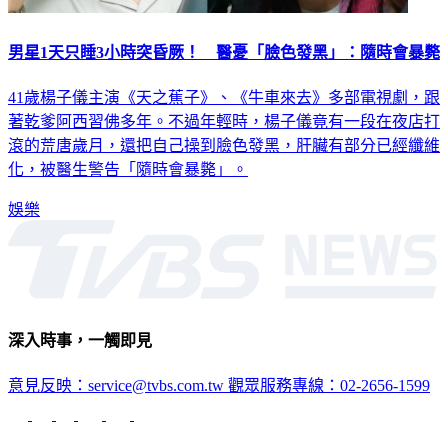
男星1天只睡3小時突昏厥！ 醫憂「臉色發黑」：隨時會暴斃
41歲楊子儀主演《天之蕉子》、《牛車來去》多部電視劇，跟
著乾爹阿西習佛多年。不過年輕時，楊子儀竟有一段在夜店打
滾的荒唐歲月，還把自己操到臉色發黑，肝臟有部分已經纖維
化，被醫生警告「隨時會暴斃」。
娛樂
深入時事，一觸即見
意見反映：service@tvbs.com.tw
觀眾服務專線：02-2656-1599