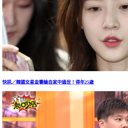
快訊／韓國女星金賽綸自家中過世！得年25歲