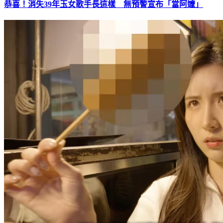
恭喜！消失39年玉女歌手長這樣 無預警宣布「當阿嬤」