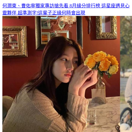
何潤東、曹佑寧獨家專訪搶先看
8月緣分排行榜 這星座遇見心
靈夥伴
超準測字!這輩子正緣何時會出現