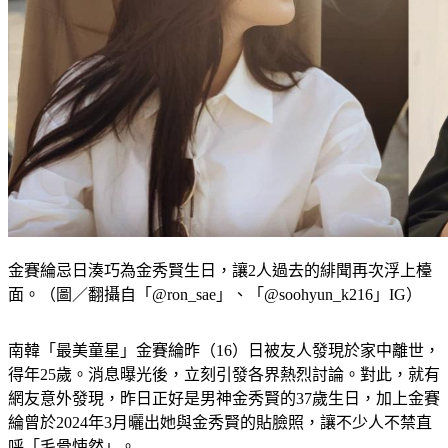
金賽綸忌日湊巧為金秀賢生日，讓2人過去的緋聞再次浮上檯
面。（圖／翻攝自「@ron_sae」、「@soohyun_k216」IG）
南韓「最美童星」金賽綸昨（16）日被友人發現於家中離世，
得年25歲。消息曝光後，立刻引發各界熱烈討論。對此，就有
網友意外發現，昨日正好是男神金秀賢的37歲生日，加上金賽
綸曾於2024年3月曬出她與金秀賢的貼臉照，讓不少人不禁直
呼「毛骨悚然」。