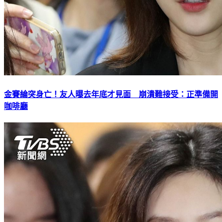
金賽綸突身亡！友人曝去年底才見面 崩潰難接受：正準備開
咖啡廳