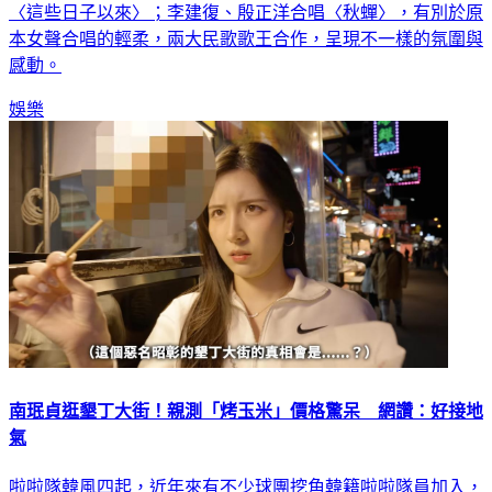
〈這些日子以來〉；李建復、殷正洋合唱〈秋蟬〉，有別於原
本女聲合唱的輕柔，兩大民歌歌王合作，呈現不一樣的氛圍與
感動。
娛樂
南珉貞逛墾丁大街！親測「烤玉米」價格驚呆 網讚：好接地
氣
啦啦隊韓風四起，近年來有不少球團挖角韓籍啦啦隊員加入，