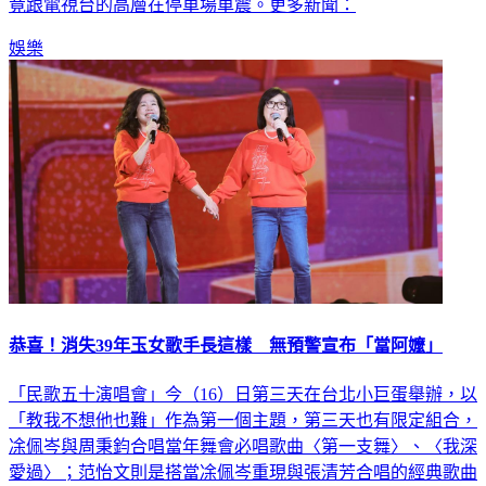
竟跟電視台的高層在停車場車震。更多新聞：
娛樂
恭喜！消失39年玉女歌手長這樣 無預警宣布「當阿嬤」
「民歌五十演唱會」今（16）日第三天在台北小巨蛋舉辦，以
「教我不想他也難」作為第一個主題，第三天也有限定組合，
凃佩岑與周秉鈞合唱當年舞會必唱歌曲〈第一支舞〉、〈我深
愛過〉；范怡文則是搭當凃佩岑重現與張清芳合唱的經典歌曲