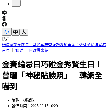
快訊
可樂當水喝15年 35歲陸女掉牙罹糖尿病目測60歲
首頁
｜
娛樂
｜
日韓爆米花
金賽綸忌日巧碰金秀賢生日！
曾曬「神秘貼臉照」 韓網全
嚇到
編輯：樓冠陞
發佈時間：2025.02.17 10:29