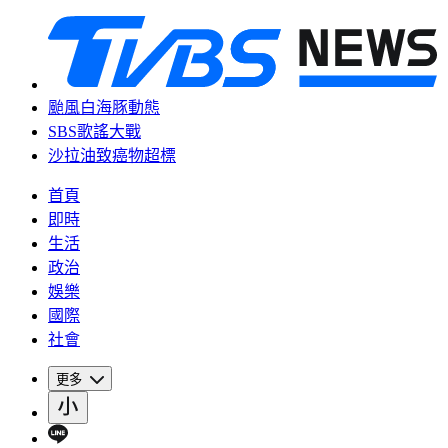
颱風白海豚動態
SBS歌謠大戰
沙拉油致癌物超標
首頁
即時
生活
政治
娛樂
國際
社會
更多