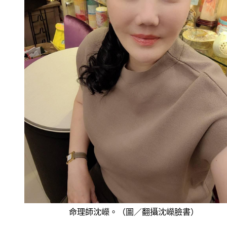
命理師沈嶸。（圖／翻攝沈嶸臉書）