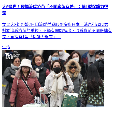
大S過世！醫揭流感疫苗「不同廠牌有差」：這1型保護力很
差
女星大S徐熙媛2日因流感併發肺炎病逝日本，消息引起民眾
對於流感疫苗的重視，不過有醫師指出，流感疫苗不同廠牌有
差，直指有1型「保護力很差」！
生活