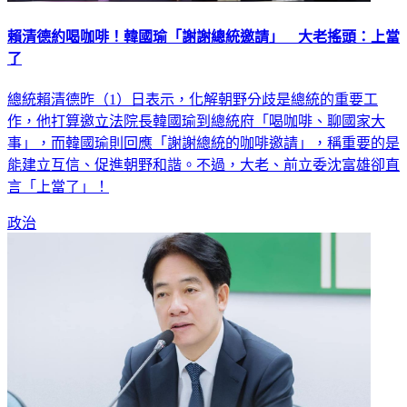
賴清德約喝咖啡！韓國瑜「謝謝總統邀請」 大老搖頭：上當
了
總統賴清德昨（1）日表示，化解朝野分歧是總統的重要工
作，他打算邀立法院長韓國瑜到總統府「喝咖啡、聊國家大
事」，而韓國瑜則回應「謝謝總統的咖啡邀請」，稱重要的是
能建立互信、促進朝野和諧。不過，大老、前立委沈富雄卻直
言「上當了」！
政治