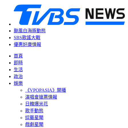
颱風白海豚動態
SBS歌謠大戰
優惠好康情報
首頁
即時
生活
政治
娛樂
《VPOPASIA》開播
演唱會搶票情報
日韓爆米花
歌手動態
綜藝星聞
戲劇星聞