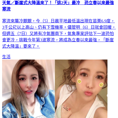
天氣／斷崖式大降溫來了！「這2天」最冷 恐立春以來最強
寒流
寒流來襲冷颼颼，今（5）日晨平地最低溫出現在苗栗6.9度，
3千公尺以上高山、仍有下雪機率。儘管明（6）日就會回暖，
但週五（7日）又將有冷氣團南下，氣象專家評估下一波恐怕
會更冷，挑戰今年第3波寒流，將成為立春以來最強，「斷崖
式大降溫」要來了。
生活