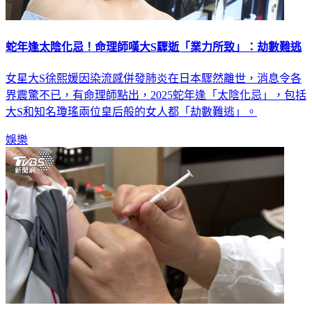
蛇年逢太陰化忌！命理師嘆大S驟逝「業力所致」：劫數難逃
女星大S徐熙媛因染流感併發肺炎在日本驟然離世，消息令各
界震驚不已，有命理師點出，2025蛇年逢「太陰化忌」，包括
大S和知名瓊瑤兩位皇后般的女人都「劫數難逃」。
娛樂