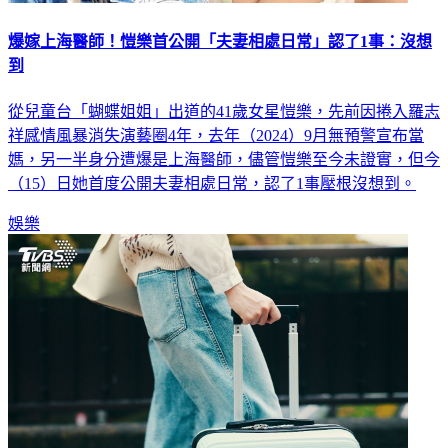
爆嫁上海醫師！愷樂首公開「夫妻相處日常」認了1事：沒想
到
從兒童台「蝴蝶姐姐」出道的41歲女星愷樂，先前因捲入羅志
祥感情風暴消失演藝圈4年，去年（2024）9月無預警宣布當
媽，另一半身分遭爆是上海醫師，儘管愷樂至今未證實，但今
（15）日她首度公開夫妻相處日常，認了1事壓根沒想到。
娛樂