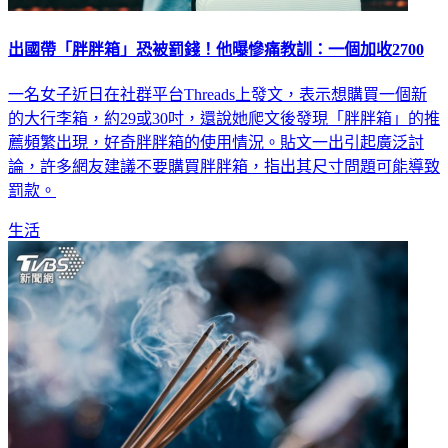
出國帶「胖胖箱」恐被罰錢！他曝慘痛教訓：一個加收2700
一名女子近日在社群平台Threads上發文，表示想購買一個新
的大行李箱，約29或30吋，還說她爬文後發現「胖胖箱」的推
薦頻繁出現，好奇胖胖箱的使用情況。貼文一出引起廣泛討
論，許多網友建議不要購買胖胖箱，指出其尺寸問題可能導致
罰款。
生活