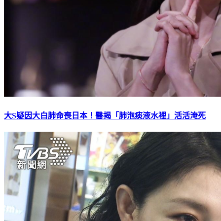
大S疑因大白肺命喪日本！醫揭「肺泡痰液水裡」活活淹死