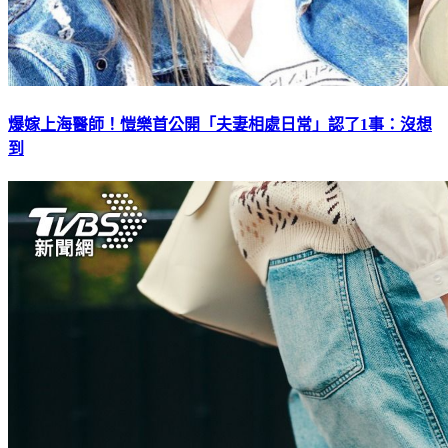
爆嫁上海醫師！愷樂首公開「夫妻相處日常」認了1事：沒想
到