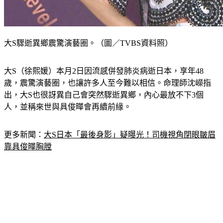
大S驟逝異鄉震驚演藝圈。（圖／TVBS資料照）
大S（徐熙媛）本月2日因流感併發肺炎病逝日本，享年48
歲，震驚演藝圈，也讓許多人至今難以相信。命理師沈嶸指
出，大S也很訝異自己會突然驟逝異鄉，內心最放不下3個
人，並稱來世與具俊曄會再續前緣。
更多新聞：
大S日本「最後身影」疑曝光！司機視角閉眼皺眉
靠具俊曄胸膛