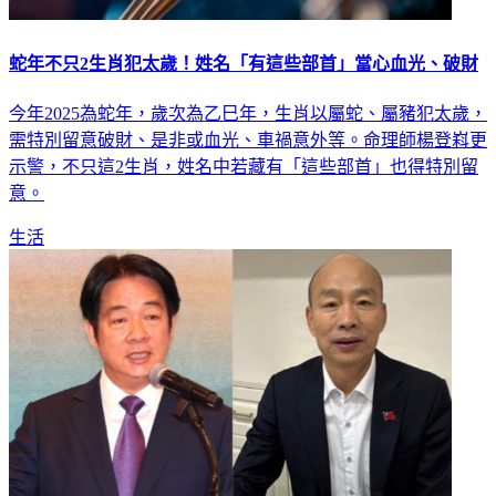
蛇年不只2生肖犯太歲！姓名「有這些部首」當心血光、破財
今年2025為蛇年，歲次為乙巳年，生肖以屬蛇、屬豬犯太歲，
需特別留意破財、是非或血光、車禍意外等。命理師楊登嵙更
示警，不只這2生肖，姓名中若藏有「這些部首」也得特別留
意。
生活