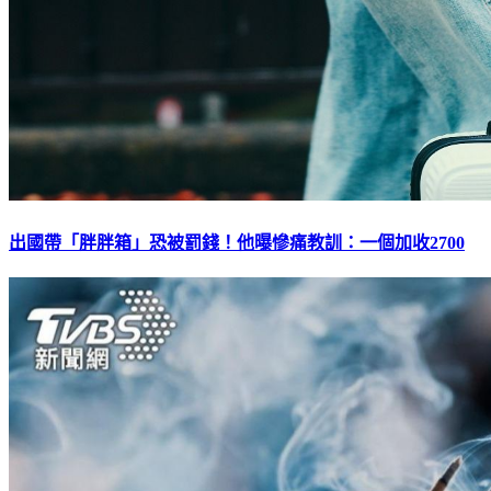
出國帶「胖胖箱」恐被罰錢！他曝慘痛教訓：一個加收2700