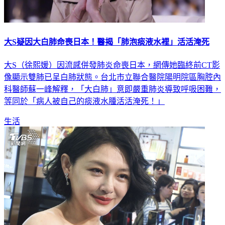
大S疑因大白肺命喪日本！醫揭「肺泡痰液水裡」活活淹死
大S（徐熙媛）因流感併發肺炎命喪日本，網傳她臨終前CT影
像顯示雙肺已呈白肺狀態。台北市立聯合醫院陽明院區胸腔內
科醫師蘇一峰解釋，「大白肺」意即嚴重肺炎導致呼吸困難，
等同於「病人被自己的痰液水腫活活淹死！」
生活