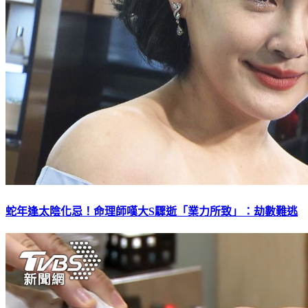
蛇年逢太陰化忌！命理師嘆大S驟逝「業力所致」：劫數難逃