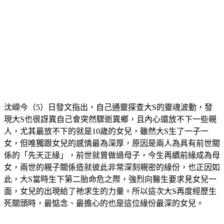
沈嶸今（5）日發文指出，自己通靈探查大S的靈魂波動，發
現大S也很訝異自己會突然驟逝異鄉，且內心還放不下一些親
人，尤其最放不下的就是10歲的女兒，雖然大S生了一子一
女，但唯獨跟女兒的感情最為深厚，原因是兩人為具有前世關
係的「先天正緣」，前世就曾做過母子，今生再續前緣成為母
女，兩世的親子關係造就彼此非常深刻親密的緣份，也正因如
此，大S當時生下第二胎命危之際，強烈向醫生要求見女兒一
面，女兒的出現給了祂求生的力量。所以這次大S再度經歷生
死關頭時，最惦念、最擔心的也是這位緣份最深的女兒。