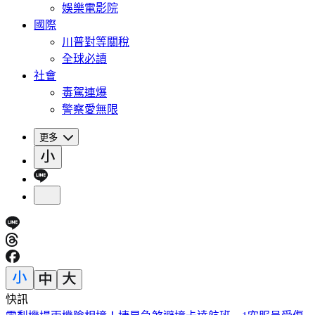
娛樂電影院
國際
川普對等關稅
全球必讀
社會
毒駕連爆
警察愛無限
更多
快訊