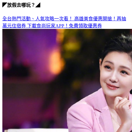
◤放假去哪玩？◢
全台熱門活動、人氣攻略一次看！
高雄美食優惠開搶！再抽
萬元住宿券
下載食尚玩家APP！免費領取優惠券