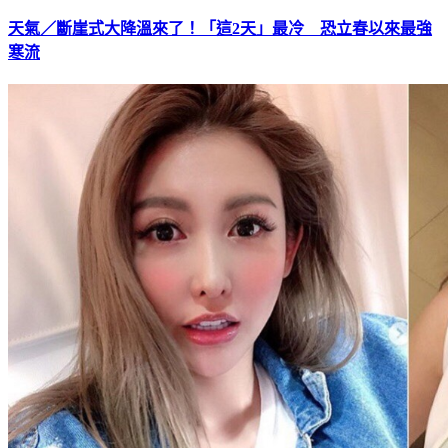
天氣／斷崖式大降溫來了！「這2天」最冷 恐立春以來最強
寒流