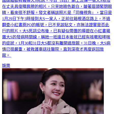
國媒體都有報導大S死訊。今日（4日）網上流傳一張大S依偎
在丈夫具俊曄肩膀的相片，只見她臉色蒼白，皺著眉頭緊閉眼
睛，看來很不舒服。發文者稱該照片是「司機視角」，當日是
1月29日下午3時接到大S一家人，正前往箱根酒店路上，不過
翻查小紅書原PO的帳號，已不見該貼文，亦無法證實是否此
行的照片。大S死訊公布後，已有疑似帶團的導遊在小紅書揭
露大S的發病時間線，稱她一抵達日本後就已經有咳嗽和哮喘
的症狀，1月30和31日大S都沒有離開過旅館。31日晚，大S病
情已很嚴重，被救護車送往醫院，直到深夜才再度返回旅
館。
娛樂