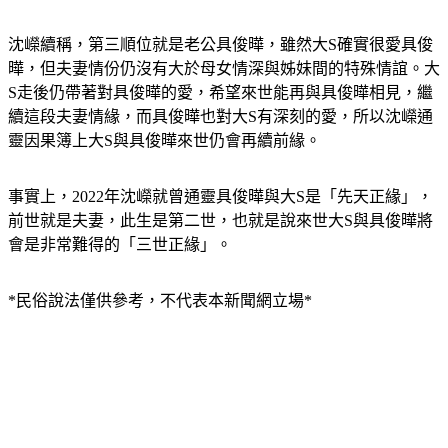
沈嶸續稱，第三順位就是老公具俊曄，雖然大S確實很愛具俊
曄，但夫妻情份仍沒有大於母女情深與姊妹間的特殊情誼。大
S走後仍帶著對具俊曄的愛，希望來世能再與具俊曄相見，繼
續這段夫妻情緣，而具俊曄也對大S有深刻的愛，所以沈嶸通
靈因果簿上大S與具俊曄來世仍會再續前緣。
事實上，2022年沈嶸就曾通靈具俊曄與大S是「先天正緣」，
前世就是夫妻，此生是第二世，也就是說來世大S與具俊曄將
會是非常難得的「三世正緣」。
*民俗說法僅供參考，不代表本新聞網立場*