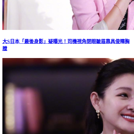
大S日本「最後身影」疑曝光！司機視角閉眼皺眉靠具俊曄胸
膛