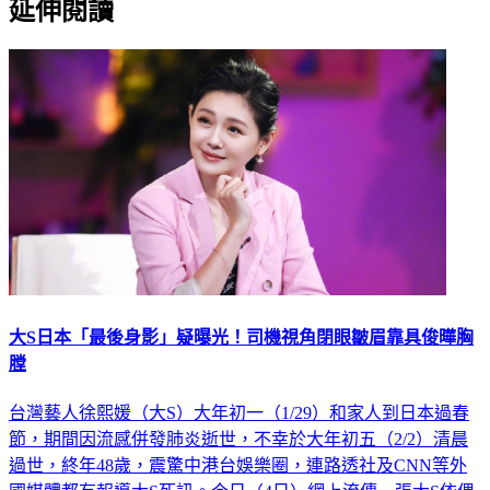
延伸閱讀
大S日本「最後身影」疑曝光！司機視角閉眼皺眉靠具俊曄胸
膛
台灣藝人徐熙媛（大S）大年初一（1/29）和家人到日本過春
節，期間因流感併發肺炎逝世，不幸於大年初五（2/2）清晨
過世，終年48歲，震驚中港台娛樂圈，連路透社及CNN等外