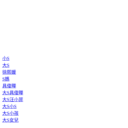
小S
大S
徐熙媛
S媽
具俊曄
大S具俊曄
大S汪小菲
大S小S
大S小孩
大S女兒