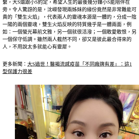
繫，大S還跟小S約定，希望人生的最後幾分鐘小S能陪伴在
旁。令人驚訝的是，沈嶸發現兩姊妹的緣份竟然是非常難能可
貴的「雙生火焰」，代表兩人的靈魂本源是一體的，分成一陰
一陽的兩個靈魂，雙生火焰反映的特質幾乎是一體兩面，例
如：一個螢光幕前文雅，另一個就很活潑；一個敢愛敢恨，另
一個保守低調。雖然兩人截然不同，卻又是彼此最合得來的
人，不用說太多就能心有靈犀。
更多新聞：
大S過世！醫揭流感疫苗「不同廠牌有差」：這1
型保護力很差