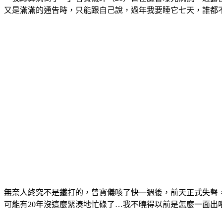
又是滿滿的通告時，只能跟自己說，過年我要睡它七天，誰都
無奈人終究不是鐵打的，曾寶儀咳了快一週後，前天正式失聲
可能有20年沒這麼緊湊地忙碌了…我不曉得以前是怎麼一面出