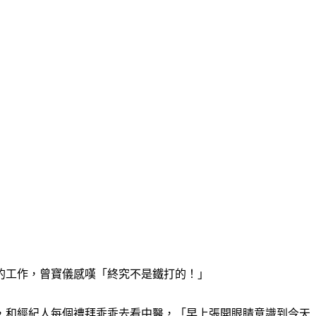
的工作，曾寶儀感嘆「終究不是鐵打的！」
，和經紀人每個禮拜乖乖去看中醫，「早上張開眼睛意識到今天