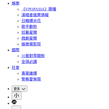
娛樂
《VPOPASIA》開播
演唱會搶票情報
日韓爆米花
歌手動態
綜藝星聞
戲劇星聞
娛樂電影院
國際
川普對等關稅
全球必讀
社會
毒駕連爆
警察愛無限
更多