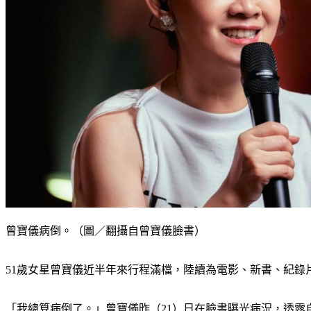
曾寶儀病倒。（圖／翻攝自曾寶儀臉書）
51歲女星曾寶儀近半年來行程滿檔，陸續為電影、新書、紀
「我總算病倒了。」曾寶儀昨（21）日在臉書曝光病況，透