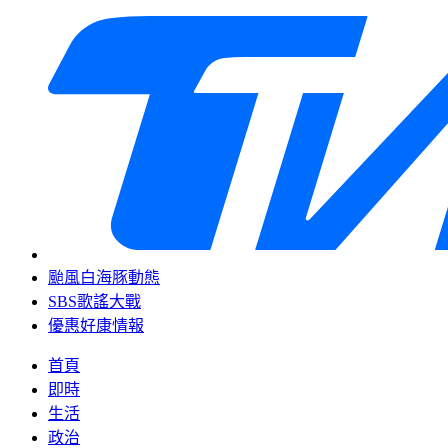
颱風白海豚動態
SBS歌謠大戰
優惠好康情報
首頁
即時
生活
政治