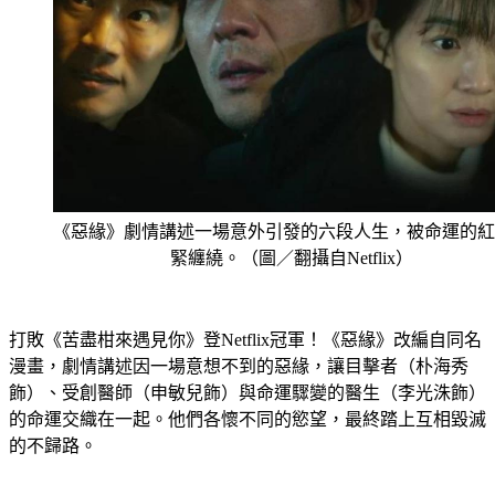
《惡緣》劇情講述一場意外引發的六段人生，被命運的紅
緊纏繞。（圖／翻攝自Netflix）
打敗《苦盡柑來遇見你》登Netflix冠軍！《惡緣》改編自同名
漫畫，劇情講述因一場意想不到的惡緣，讓目擊者（朴海秀
飾）、受創醫師（申敏兒飾）與命運驟變的醫生（李光洙飾）
的命運交織在一起。他們各懷不同的慾望，最終踏上互相毀滅
的不歸路。