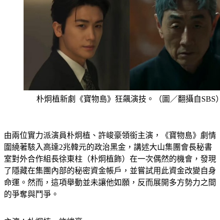
朴炯植新劇《寶物島》狂飆演技。（圖／翻攝自SBS
由兩位實力派演員朴炯植、許峻豪領銜主演，《寶物島》劇情
圍繞著駭入高達2兆韓元的政治黑金，講述大山集團會長秘書
室對外合作組長徐東柱（朴炯植飾）在一次偶然的機會，發現
了隱藏在集團內部的秘密資金帳戶，並嘗試用此資金改變自身
命運。然而，這項舉動並未讓他如願，反而展開多方勢力之間
的爭奪與鬥爭。