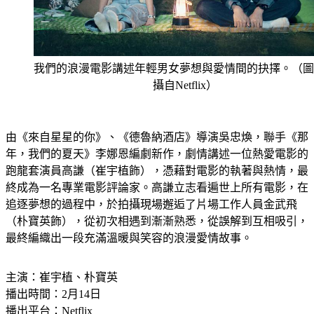
我們的浪漫電影講述年輕男女夢想與愛情間的抉擇。（圖
攝自Netflix）
由《來自星星的你》、《德魯納酒店》導演吳忠煥，聯手《那
年，我們的夏天》李娜恩編劇新作，劇情講述一位熱愛電影的
跑龍套演員高謙（崔宇植飾），憑藉對電影的執著與熱情，最
終成為一名專業電影評論家。高謙立志看遍世上所有電影，在
追逐夢想的過程中，於拍攝現場邂逅了片場工作人員金武飛
（朴寶英飾），從初次相遇到漸漸熟悉，從誤解到互相吸引，
最終編織出一段充滿溫暖與笑容的浪漫愛情故事。
主演：崔宇植、朴寶英
播出時間：2月14日
播出平台：Netflix