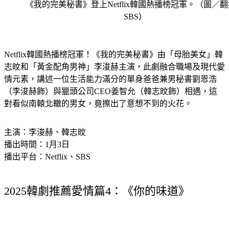
《我的完美秘書》登上Netflix韓國熱播榜冠軍。（圖／
SBS）
Netflix韓國熱播榜冠軍！《我的完美秘書》由「母胎美女」韓
志旼和「黃金配角男神」李浚赫主演，此劇融合職場及現代愛
情元素，講述一位生活能力滿分的單身爸爸兼男秘書劉恩浩
（李浚赫飾）與獵頭公司CEO姜智允（韓志旼飾）相遇，這
對看似南轅北轍的男女，竟擦出了意想不到的火花。
主演：李浚赫、韓志旼
播出時間：1月3日
播出平台：Netflix、SBS
2025韓劇推薦愛情篇4：《你的味道》