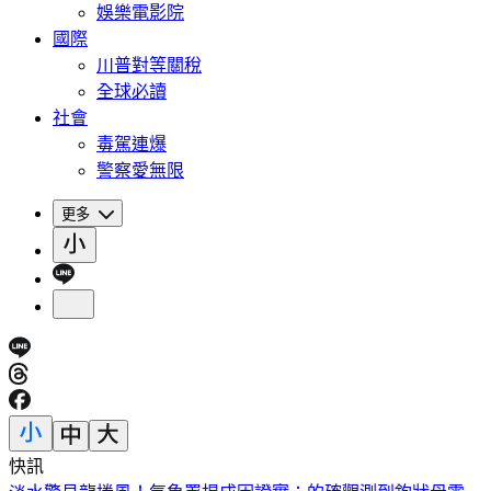
娛樂電影院
國際
川普對等關稅
全球必讀
社會
毒駕連爆
警察愛無限
更多
快訊