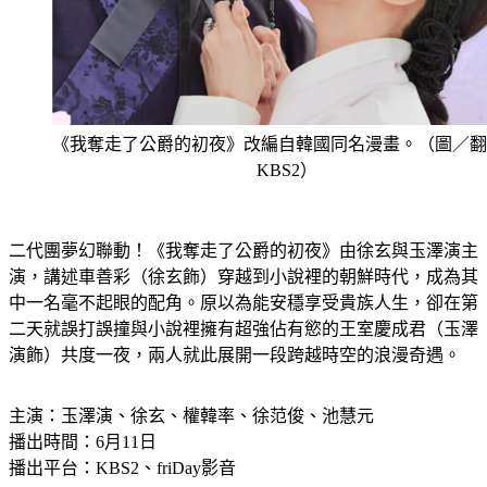
《我奪走了公爵的初夜》改編自韓國同名漫畫。（圖／翻
KBS2）
二代團夢幻聯動！《我奪走了公爵的初夜》由徐玄與玉澤演主
演，講述車善彩（徐玄飾）穿越到小說裡的朝鮮時代，成為其
中一名毫不起眼的配角。原以為能安穩享受貴族人生，卻在第
二天就誤打誤撞與小說裡擁有超強佔有慾的王室慶成君（玉澤
演飾）共度一夜，兩人就此展開一段跨越時空的浪漫奇遇。
主演：玉澤演、徐玄、權韓率、徐范俊、池慧元
播出時間：6月11日
播出平台：KBS2、friDay影音