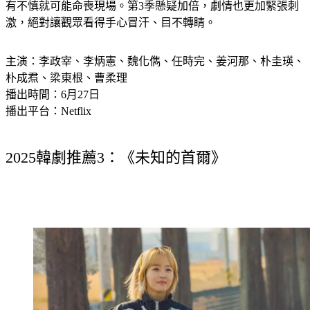
有不慎就可能命喪現場。第3季懸疑加倍，劇情也更加緊張刺
激，絕對讓觀眾看得手心冒汗、目不轉睛。
主演：李政宰、李炳憲、魏化儁、任時完、姜河那、朴圭瑛、
朴成焄、梁東根、曹柔理
播出時間：6月27日
播出平台：Netflix
2025韓劇推薦3：《未知的首爾》