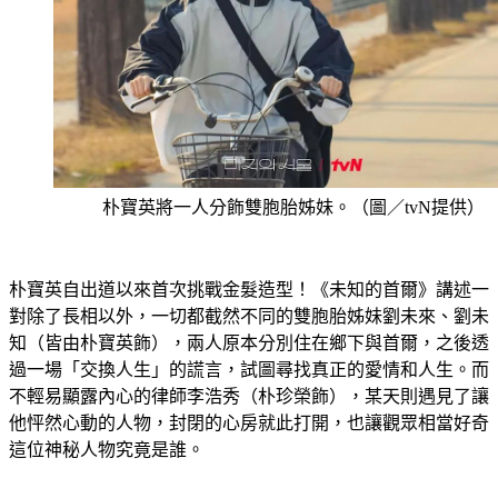
朴寶英將一人分飾雙胞胎姊妹。（圖／tvN提供）
朴寶英自出道以來首次挑戰金髮造型！《未知的首爾》講述一
對除了長相以外，一切都截然不同的雙胞胎姊妹劉未來、劉未
知（皆由朴寶英飾），兩人原本分別住在鄉下與首爾，之後透
過一場「交換人生」的謊言，試圖尋找真正的愛情和人生。而
不輕易顯露內心的律師李浩秀（朴珍榮飾），某天則遇見了讓
他怦然心動的人物，封閉的心房就此打開，也讓觀眾相當好奇
這位神秘人物究竟是誰。