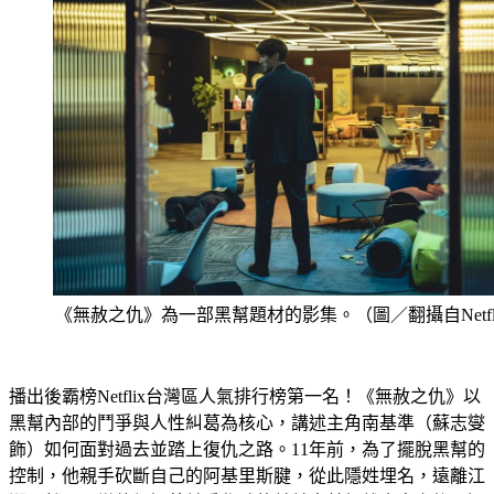
《無赦之仇》為一部黑幫題材的影集。（圖／翻攝自Netfl
播出後霸榜Netflix台灣區人氣排行榜第一名！《無赦之仇》以
黑幫內部的鬥爭與人性糾葛為核心，講述主角南基準（蘇志燮
飾）如何面對過去並踏上復仇之路。11年前，為了擺脫黑幫的
控制，他親手砍斷自己的阿基里斯腱，從此隱姓埋名，遠離江