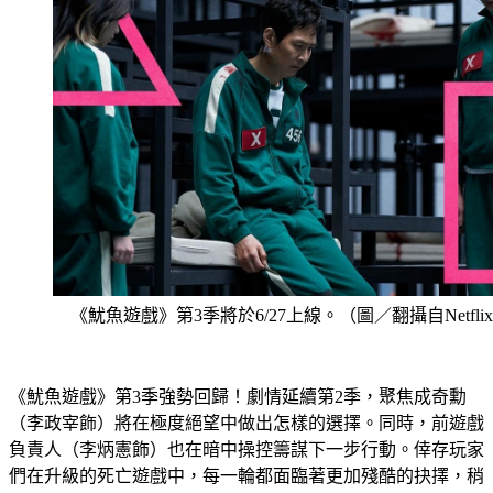
《魷魚遊戲》第3季將於6/27上線。（圖／翻攝自Netfli
《魷魚遊戲》第3季強勢回歸！劇情延續第2季，聚焦成奇勳
（李政宰飾）將在極度絕望中做出怎樣的選擇。同時，前遊戲
負責人（李炳憲飾）也在暗中操控籌謀下一步行動。倖存玩家
們在升級的死亡遊戲中，每一輪都面臨著更加殘酷的抉擇，稍