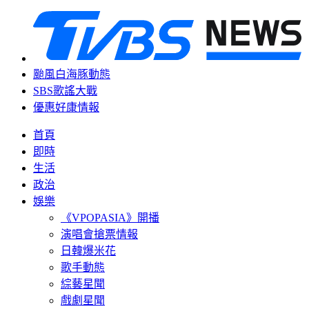
颱風白海豚動態
SBS歌謠大戰
優惠好康情報
首頁
即時
生活
政治
娛樂
《VPOPASIA》開播
演唱會搶票情報
日韓爆米花
歌手動態
綜藝星聞
戲劇星聞