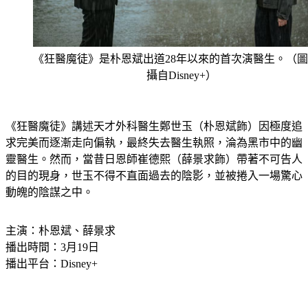
《狂醫魔徒》是朴恩斌出道28年以來的首次演醫生。（
攝自Disney+）
《狂醫魔徒》講述天才外科醫生鄭世玉（朴恩斌飾）因極度追
求完美而逐漸走向偏執，最終失去醫生執照，淪為黑市中的幽
靈醫生。然而，當昔日恩師崔德熙（薛景求飾）帶著不可告人
的目的現身，世玉不得不直面過去的陰影，並被捲入一場驚心
動魄的陰謀之中。
主演：朴恩斌、薛景求
播出時間：3月19日
播出平台：Disney+