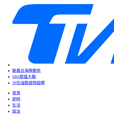
颱風白海豚動態
SBS歌謠大戰
沙拉油致癌物超標
首頁
即時
生活
政治