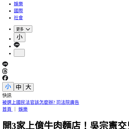
娛樂
國際
社會
更多
快訊
買疫苗遭詐騙10億 慈濟再發聲：捍衛捐款大眾權益
首頁
｜
娛樂
開3家上億牛肉麵店！吳宗憲