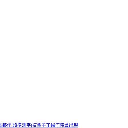
靈夥伴
超準測字!這輩子正緣何時會出現