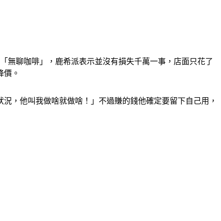
是「無聊咖啡」，鹿希派表示並沒有損失千萬一事，店面只花了
降價。
狀況，他叫我做啥就做啥！」不過賺的錢他確定要留下自己用，