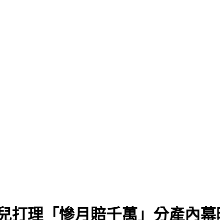
交兒打理「慘月賠千萬」分產內幕