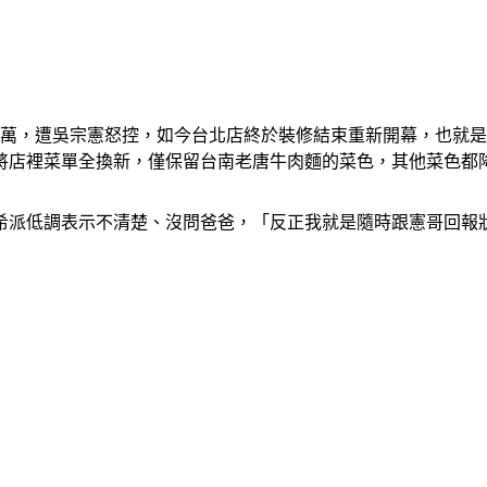
千萬，遭吳宗憲怒控，如今台北店終於裝修結束重新開幕，也就
也將店裡菜單全換新，僅保留台南老唐牛肉麵的菜色，其他菜色都
希派低調表示不清楚、沒問爸爸，「反正我就是隨時跟憲哥回報