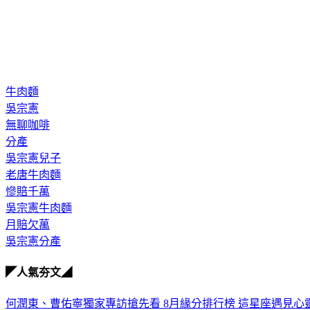
牛肉麵
吳宗憲
無聊咖啡
分產
吳宗憲兒子
老唐牛肉麵
慘賠千萬
吳宗憲牛肉麵
月賠欠萬
吳宗憲分產
◤人氣夯文◢
何潤東、曹佑寧獨家專訪搶先看
8月緣分排行榜 這星座遇見心