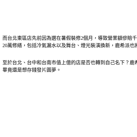
而台北東區店先前因為選在暑假裝修2個月，導致營業額慘賠
20萬修繕，包括冷氣漏水以及舞台、燈光裝潢換新，鹿希派
至於台北、台中和台南市值上億的店是否也轉到自己名下？鹿
畢竟還是想存錢發片圓夢。