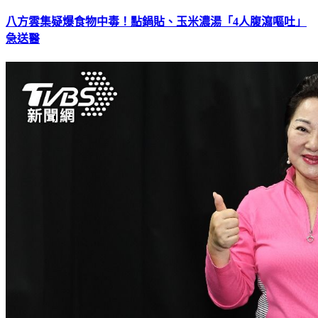
八方雲集疑爆食物中毒！點鍋貼、玉米濃湯「4人腹瀉嘔吐」
急送醫