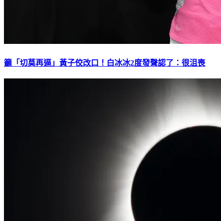
籲「切莫再逼」黃子佼改口！白冰冰2度發聲認了：很沮喪