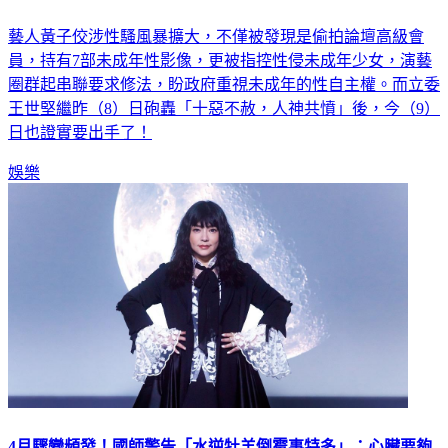
藝人黃子佼涉性騷風暴擴大，不僅被發現是偷拍論壇高級會
員，持有7部未成年性影像，更被指控性侵未成年少女，演藝
圈群起串聯要求修法，盼政府重視未成年的性自主權。而立委
王世堅繼昨（8）日砲轟「十惡不赦，人神共憤」後，今（9）
日也證實要出手了！
娛樂
4月驟變頻發！國師警告「水逆牡羊倒霉事特多」：心臟要夠
強