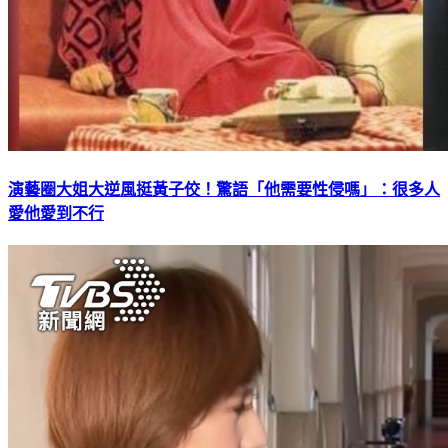
演藝圈大姐大逆風挺黃子佼！驚語「他需要性侵嗎」：很多人
愛他愛到不行