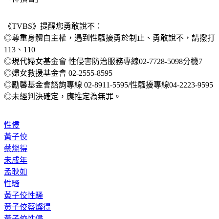
《TVBS》提醒您勇敢說不：
◎尊重身體自主權，遇到性騷擾勇於制止、勇敢說不，請撥打
113、110
◎現代婦女基金會 性侵害防治服務專線02-7728-5098分機7
◎婦女救援基金會 02-2555-8595
◎勵馨基金會諮詢專線 02-8911-5595/性騷擾專線04-2223-9595
◎未經判決確定，應推定為無罪。
性侵
黃子佼
蔡燦得
未成年
孟耿如
性騷
黃子佼性騷
黃子佼蔡燦得
黃子佼性侵
蔡燦得爸爸