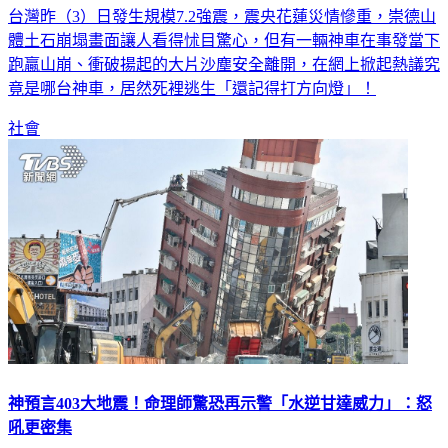
體土石崩塌畫面讓人看得怵目驚心，但有一輛神車在事發當下
跑贏山崩、衝破揚起的大片沙塵安全離開，在網上掀起熱議究
竟是哪台神車，居然死裡逃生「還記得打方向燈」！
社會
神預言403大地震！命理師驚恐再示警「水逆甘達威力」：怒
吼更密集