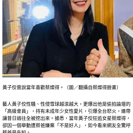
黃子佼曾說當年喜歡蔡燦得。（圖／翻攝自蔡燦得臉書）
藝人黃子佼性騷、性侵雪球越滾越大，更爆出他是偷拍論壇的
「高級會員」，持有未成年少女性愛片，引爆全台怒火，連帶
讓昔日過往全被挖出來。據悉，當年黃子佼狂追女星蔡燦得，
卻因一個舉動遭蔡爸嫌棄「不是好人」，如今看來網友全驚呼
蔡爸是先知。