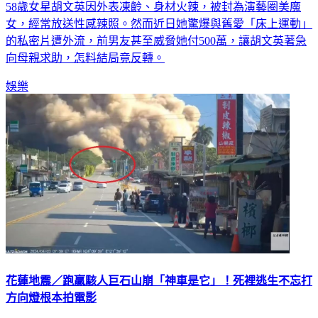
女，經常放送性感辣照。然而近日她驚爆與舊愛「床上運動」
的私密片遭外流，前男友甚至威脅她付500萬，讓胡文英著急
向母親求助，怎料結局竟反轉。
娛樂
花蓮地震／跑贏駭人巨石山崩「神車是它」！死裡逃生不忘打
方向燈根本拍電影
台灣昨（3）日發生規模7.2強震，震央花蓮災情慘重，崇德山