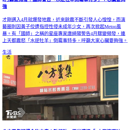
才剛邁入4月就爆發地震，近來餘震不斷引發人心惶惶，而演
藝圈則因黃子佼遭指控性侵未成年少女，再次掀起Metoo風
暴。有「國師」之稱的星座專家唐綺陽警告4月驟變頻發，連
上天都震怒「水逆牡羊」倒霉事特多，呼籲大家心臟要夠強。
生活
八方雲集疑爆食物中毒！點鍋貼、玉米濃湯「4人腹瀉嘔吐」