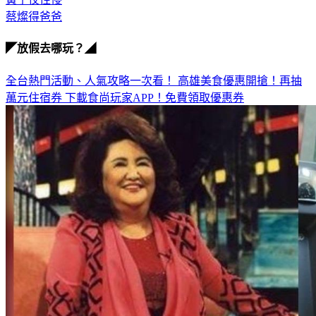
◤放假去哪玩？◢
全台熱門活動、人氣攻略一次看！
高雄美食優惠開搶！再抽
萬元住宿券
下載食尚玩家APP！免費領取優惠券