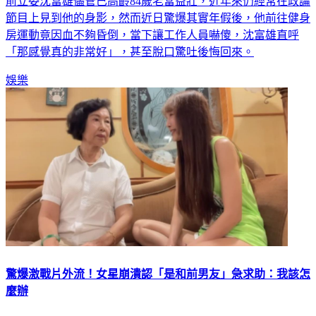
節目上見到他的身影，然而近日驚爆其實年假後，他前往健身
房運動竟因血不夠昏倒，當下讓工作人員嚇傻，沈富雄直呼
「那感覺真的非常好」，甚至脫口驚吐後悔回來。
娛樂
驚爆激戰片外流！女星崩潰認「是和前男友」急求助：我該怎
麼辦
58歲女星胡文英因外表凍齡、身材火辣，被封為演藝圈美魔