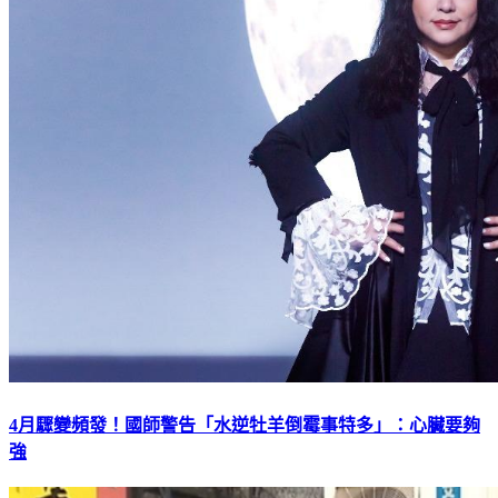
4月驟變頻發！國師警告「水逆牡羊倒霉事特多」：心臟要夠
強