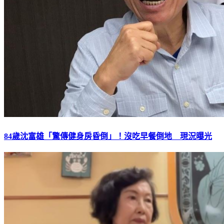
84歲沈富雄「驚傳健身房昏倒」！沒吃早餐倒地 現況曝光