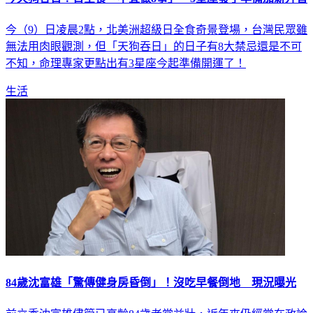
今（9）日凌晨2點，北美洲超級日全食奇景登場，台灣民眾雖
無法用肉眼觀測，但「天狗吞日」的日子有8大禁忌還是不可
不知，命理專家更點出有3星座今起準備開運了！
生活
84歲沈富雄「驚傳健身房昏倒」！沒吃早餐倒地 現況曝光
前立委沈富雄儘管已高齡84歲老當益壯，近年來仍經常在政論