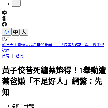
快訊
美股開盤／聯準會升息疑慮意外減緩！標普、那指「雙開高」
首頁
｜
娛樂
黃子佼昔死纏蔡燦得！1舉動遭
蔡爸嫌「不是好人」網驚：先
知
編輯：王雅惠
發佈時間：2024.04.09 09:08