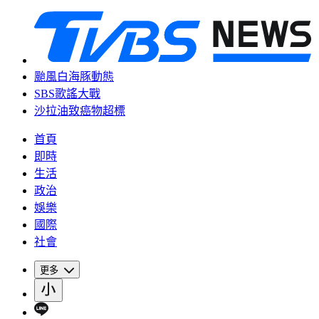
颱風白海豚動態
SBS歌謠大戰
沙拉油致癌物超標
首頁
即時
生活
政治
娛樂
國際
社會
更多