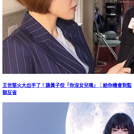
王世堅火大出手了！譙黃子佼「你沒女兒嗎」：給你機會到監
獄反省