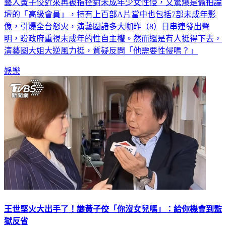
壇的「高級會員」，持有上百部A片當中也包括7部未成年影
像，引爆全台怒火，演藝圈諸多大咖昨（8）日串連發出聲
明，盼政府重視未成年的性自主權。然而還是有人挺得下去，
演藝圈大姐大逆風力挺，質疑反問「他需要性侵嗎？」
娛樂
王世堅火大出手了！譙黃子佼「你沒女兒嗎」：給你機會到監
獄反省