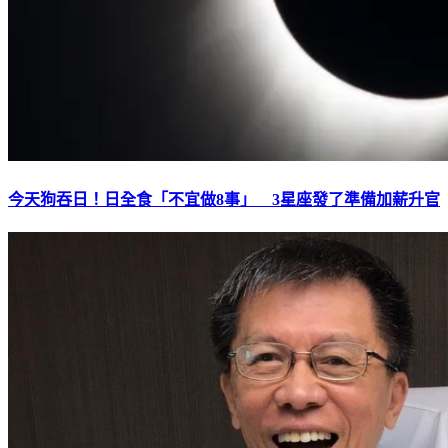
今天狗吞日！日全食「不宜做8事」 3星座發了準備加薪升官