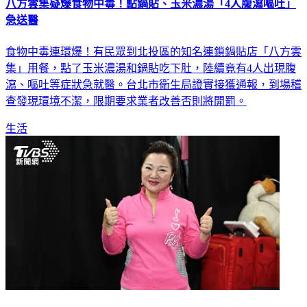
急送醫
食物中毒連環爆！有民眾到北投區的知名連鎖鍋貼店「八方雲
集」用餐，點了玉米濃湯和鍋貼吃下肚，陸續竟有4人出現腹
瀉、嘔吐等症狀急就醫。台北市衛生局證實接獲通報，到場稽
查發現環境不潔，限期要求業者改善否則將開罰。
生活
籲「切莫再逼」黃子佼改口！白冰冰2度發聲認了：很沮喪