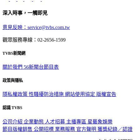
深入時事，一觸即見
意見反映：service@tvbs.com.tw
觀眾服務專線：02-2656-1599
TVBS新聞網
關於我們
56新聞台節目表
政策與隱私
隱私權政策
性騷擾防治措施
網站使用協定
版權宣告
認識 TVBS
公司介紹
企業動態
人才招募
主播專區
星藝象娛樂
節目版權銷售
公開招標
業務服務
官方聲明
獲獎紀錄／認證
2026 © TVBS Media Inc. All Rights Reserved. 台北市內湖區瑞