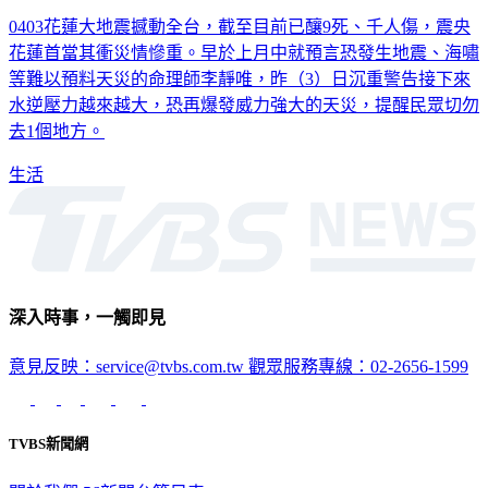
0403花蓮大地震撼動全台，截至目前已釀9死、千人傷，震央
花蓮首當其衝災情慘重。早於上月中就預言恐發生地震、海嘯
等難以預料天災的命理師李靜唯，昨（3）日沉重警告接下來
水逆壓力越來越大，恐再爆發威力強大的天災，提醒民眾切勿
去1個地方。
生活
深入時事，一觸即見
意見反映：service@tvbs.com.tw
觀眾服務專線：02-2656-1599
TVBS新聞網
關於我們
56新聞台節目表