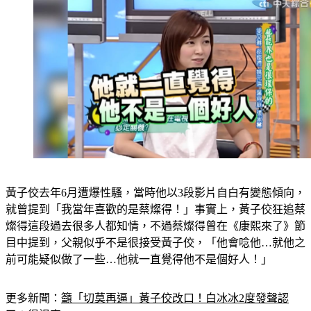
黃子佼去年6月遭爆性騷，當時他以3段影片自白有變態傾向，
就曾提到「我當年喜歡的是蔡燦得！」事實上，黃子佼狂追蔡
燦得這段過去很多人都知情，不過蔡燦得曾在《康熙來了》節
目中提到，父親似乎不是很接受黃子佼，「他會唸他…就他之
前可能疑似做了一些…他就一直覺得他不是個好人！」
更多新聞：
籲「切莫再逼」黃子佼改口！白冰冰2度發聲認
了：很沮喪