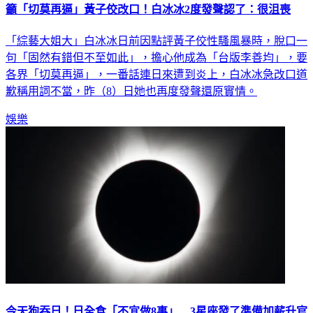
「綜藝大姐大」白冰冰日前因點評黃子佼性騷風暴時，脫口一
句「固然有錯但不至如此」，擔心他成為「台版李善均」，要
各界「切莫再逼」，一番話連日來遭到炎上，白冰冰急改口道
歉稱用詞不當，昨（8）日她也再度發聲還原實情。
娛樂
今天狗吞日！日全食「不宜做8事」 3星座發了準備加薪升官