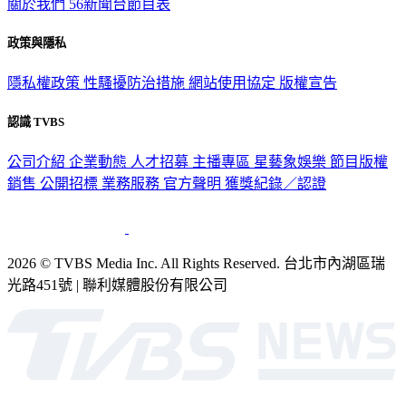
政策與隱私
隱私權政策
性騷擾防治措施
網站使用協定
版權宣告
認識 TVBS
公司介紹
企業動態
人才招募
主播專區
星藝象娛樂
節目版權
銷售
公開招標
業務服務
官方聲明
獲獎紀錄／認證
2026 © TVBS Media Inc. All Rights Reserved. 台北市內湖區瑞
光路451號 | 聯利媒體股份有限公司