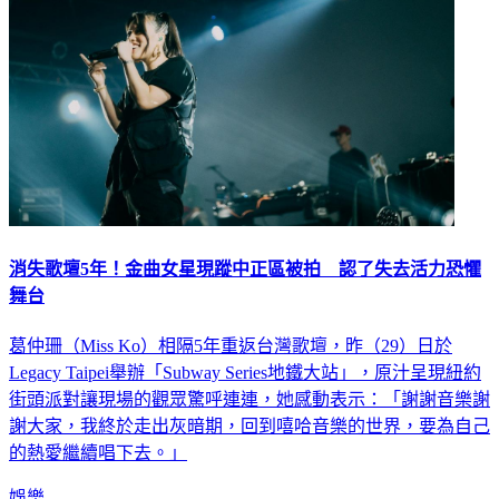
消失歌壇5年！金曲女星現蹤中正區被拍 認了失去活力恐懼
舞台
葛仲珊（Miss Ko）相隔5年重返台灣歌壇，昨（29）日於
Legacy Taipei舉辦「Subway Series地鐵大站」，原汁呈現紐約
街頭派對讓現場的觀眾驚呼連連，她感動表示：「謝謝音樂謝
謝大家，我終於走出灰暗期，回到嘻哈音樂的世界，要為自己
的熱愛繼續唱下去。」
娛樂