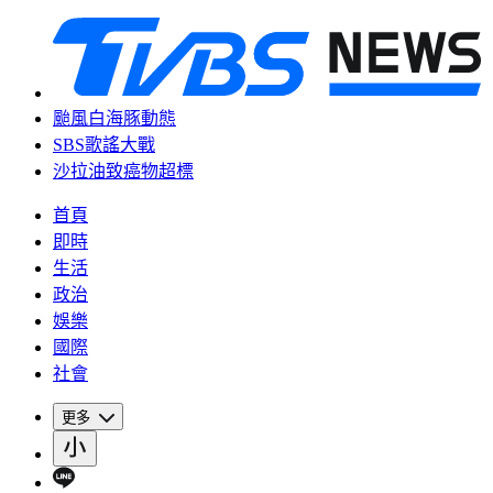
颱風白海豚動態
SBS歌謠大戰
沙拉油致癌物超標
首頁
即時
生活
政治
娛樂
國際
社會
更多