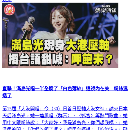
直擊！滿島光唱一半全脫了「白色薄紗」透視內在美 粉絲濕
透了
第15屆「大港開唱」今（30）日首日壓軸大港女神，請來日本
天后滿島光，她一連飆唱〈群青〉、〈迷宮〉等熱門歌曲，她
用中文跟粉絲說：「大家好，我是滿島光，你們想我嗎？」她
溫柔的問：「你們吃飯了嗎？」還用台語講：「吃飽沒。」融