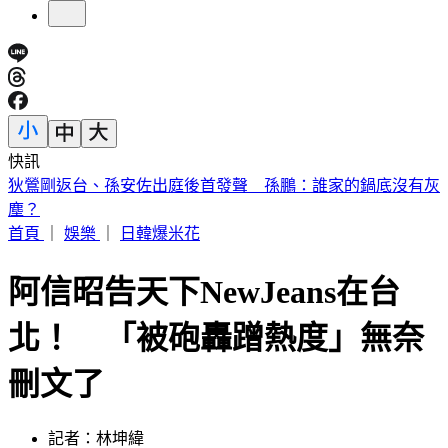
快訊
退休軍公教月退金傳加碼近6％ 行政院：最晚10月與立院溝
通
首頁
｜
娛樂
｜
日韓爆米花
阿信昭告天下NewJeans在台
北！ 「被砲轟蹭熱度」無奈
刪文了
記者：林坤緯