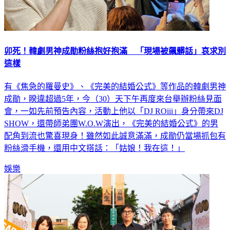
卯死！韓劇男神成勛粉絲抱好抱滿 「現場被飆髒話」哀求別
這樣
有《焦急的羅曼史》、《完美的結婚公式》等作品的韓劇男神
成勛，睽違超過5年，今（30）天下午再度來台舉辦粉絲見面
會，一如先前預告內容，活動上他以「DJ ROiii」身分帶來DJ
SHOW，還帶師弟團W.O.W演出，《完美的結婚公式》的男
配角到流也驚喜現身！雖然如此誠意滿滿，成勛仍當場抓包有
粉絲滑手機，還用中文搭話：「姑娘！我在這！」
娛樂