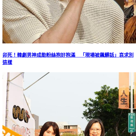
卯死！韓劇男神成勛粉絲抱好抱滿 「現場被飆髒話」哀求別
這樣