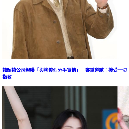
韓韶禧公司親曝「與柳俊烈分手實情」 鄭重道歉：接受一切
指教