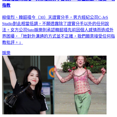
指教
柳俊烈、韓韶禧今（30）天證實分手，男方經紀公司C-JeS
Studio對此相當低調，不願透露除了證實分手以外的任何說
法。女方公司9ato娛樂則承認韓韶禧先前因個人感情而造成外
界困擾，「她對外溝通的方式並不正確，我們願意接受任何指
教批評。」
娛樂