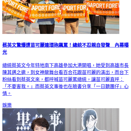
蔡英文驚爆遭苗可麗連環砲飆罵！總統不忍親自發聲 內幕曝
光
總統蔡英文今年特地南下高雄參加大港開唱，她受到高雄市長
陳其邁之邀，到女神龍舞台看百合花跟苗可麗的演出，而台下
粉絲看到蔡英文來，都呼喊苗可麗罵總統，讓苗可麗直呼：
「不要害我。」而蔡英文事後也在臉書分享「一日聽團仔」心
情。
娛樂