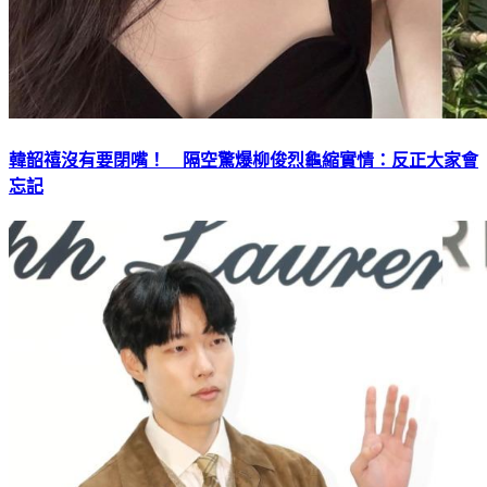
韓韶禧沒有要閉嘴！ 隔空驚爆柳俊烈龜縮實情：反正大家會
忘記