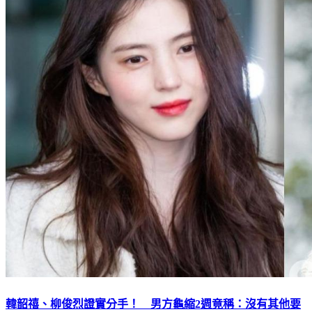
韓韶禧、柳俊烈證實分手！ 男方龜縮2週竟稱：沒有其他要