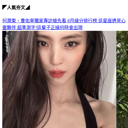
◤人氣夯文◢
何潤東、曹佑寧獨家專訪搶先看
8月緣分排行榜 這星座遇見心
靈夥伴
超準測字!這輩子正緣何時會出現