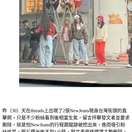
昨（30）天在threads上出現了2張NewJeans現身台灣街頭的直
擊照，只是不少粉絲看到後相當生氣，留言抨擊發文者並要求
刪除，就是怕NewJeans的行程跟蹤跡被挖出來，進而吸引粉
絲追星。照片曝光後不到1小時，發文者最終選擇主動刪除。