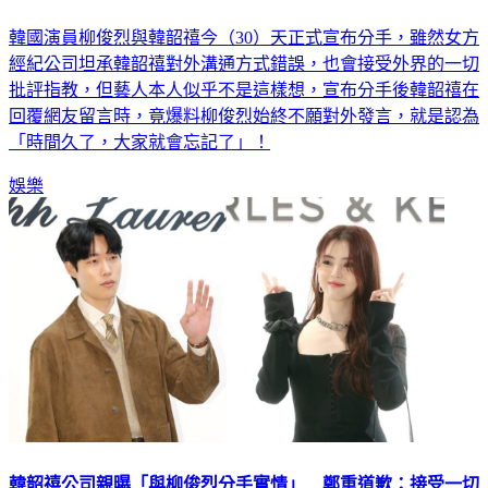
韓國演員柳俊烈與韓韶禧今（30）天正式宣布分手，雖然女方
經紀公司坦承韓韶禧對外溝通方式錯誤，也會接受外界的一切
批評指教，但藝人本人似乎不是這樣想，宣布分手後韓韶禧在
回覆網友留言時，竟爆料柳俊烈始終不願對外發言，就是認為
「時間久了，大家就會忘記了」！
娛樂
韓韶禧公司親曝「與柳俊烈分手實情」 鄭重道歉：接受一切