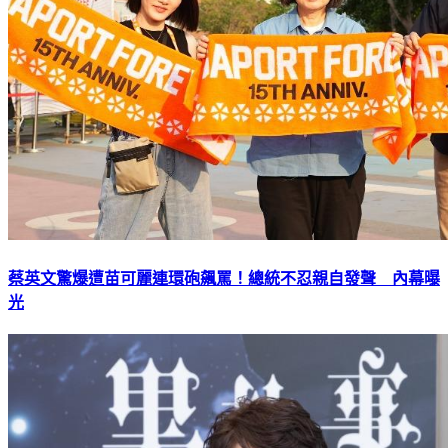
蔡英文驚爆遭苗可麗連環砲飆罵！總統不忍親自發聲 內幕曝
光