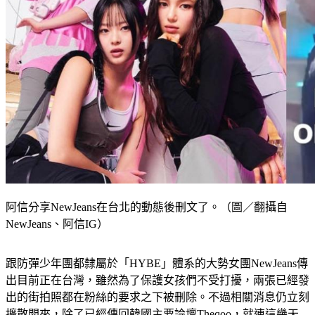
阿信分享NewJeans在台北的動態後刪文了。（圖／翻攝自
NewJeans、阿信IG）
跟防彈少年團都隸屬於「HYBE」體系的大勢女團NewJeans傳
出目前正在台灣，雖然為了保護女孩們不受打擾，兩張已經發
出的街拍照都在粉絲的要求之下被刪除。不過相關消息仍立刻
擴散開來，除了已經傳回韓國主要論壇Theqoo，就連這幾天