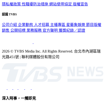
隱私權政策
性騷擾防治措施
網站使用協定
版權宣告
認識 TVBS
公司介紹
企業動態
人才招募
主播專區
星藝象娛樂
節目版權
銷售
公開招標
業務服務
官方聲明
獲獎紀錄／認證
2026 © TVBS Media Inc. All Rights Reserved. 台北市內湖區瑞
光路451號 | 聯利媒體股份有限公司
深入時事，一觸即見