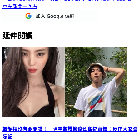
重點新聞一次看
延伸閱讀
韓韶禧沒有要閉嘴！ 隔空驚爆柳俊烈龜縮實情：反正大家會
忘記