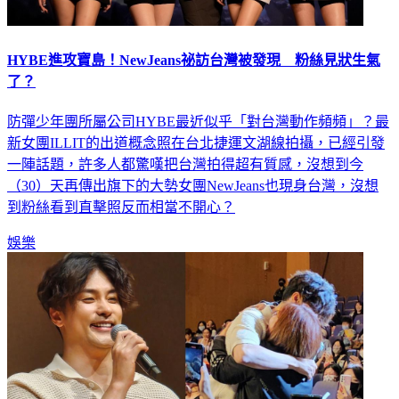
HYBE進攻寶島！NewJeans祕訪台灣被發現 粉絲見狀生氣
了？
防彈少年團所屬公司HYBE最近似乎「對台灣動作頻頻」？最
新女團ILLIT的出道概念照在台北捷運文湖線拍攝，已經引發
一陣話題，許多人都驚嘆把台灣拍得超有質感，沒想到今
（30）天再傳出旗下的大勢女團NewJeans也現身台灣，沒想
到粉絲看到直擊照反而相當不開心？
娛樂