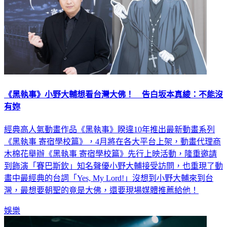
《黑執事》小野大輔想看台灣大佛！ 告白坂本真綾：不能沒
有妳
經典高人氣動畫作品《黑執事》睽違10年推出最新動畫系列
《黑執事 寄宿學校篇》，4月將在各大平台上架，動畫代理商
木棉花舉辦《黑執事 寄宿學校篇》先行上映活動，隆重邀請
到飾演「賽巴斯欽」知名聲優小野大輔接受訪問，也重現了動
畫中最經典的台詞「Yes, My Lord!」沒想到小野大輔來到台
灣，最想要朝聖的竟是大佛，還要現場媒體推薦給他！
娛樂