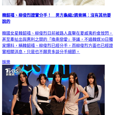
韓韶禧、柳俊烈證實分手！ 男方龜縮2週竟稱：沒有其他要
說的
韓國女星韓韶禧、柳俊烈日前被路人直擊在夏威夷約會放閃，
甚至牽扯出與惠利之間的「換乘戀愛」爭議，不過韓媒30日獨
家爆料，稱韓韶禧、柳俊烈已經分手，而柳俊烈方面也已經證
實相關消息，只是也不願意多談分手細節。
娛樂