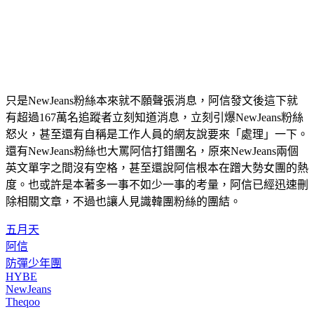
只是NewJeans粉絲本來就不願聲張消息，阿信發文後這下就
有超過167萬名追蹤者立刻知道消息，立刻引爆NewJeans粉絲
怒火，甚至還有自稱是工作人員的網友說要來「處理」一下。
還有NewJeans粉絲也大罵阿信打錯團名，原來NewJeans兩個
英文單字之間沒有空格，甚至還說阿信根本在蹭大勢女團的熱
度。也或許是本著多一事不如少一事的考量，阿信已經迅速刪
除相關文章，不過也讓人見識韓團粉絲的團結。
五月天
阿信
防彈少年團
HYBE
NewJeans
Theqoo