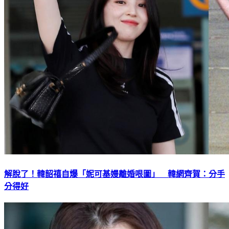
解脫了！韓韶禧自爆「妮可基嫚離婚哏圖」 韓網齊賀：分手
分得好