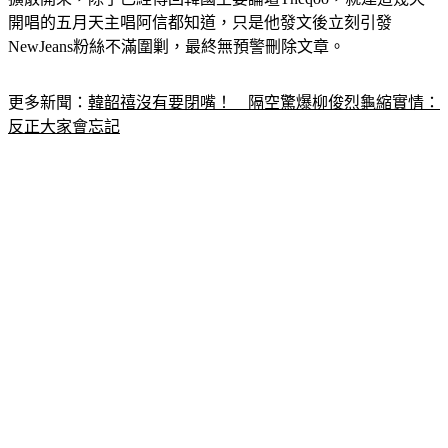
開唱的五月天主唱阿信都知道，只是他發文後立刻引發
NewJeans粉絲不滿圍剿，最終無預警刪除文章。
更多新聞：
韓韶禧沒有要閉嘴！　隔空驚爆柳俊烈龜縮實情：
反正大家會忘記