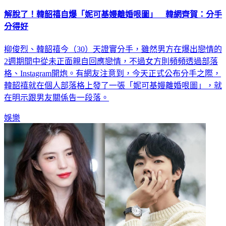
解脫了！韓韶禧自爆「妮可基嫚離婚哏圖」 韓網齊賀：分手
分得好
柳俊烈、韓韶禧今（30）天證實分手，雖然男方在爆出戀情的
2週期間中從未正面親自回應戀情，不過女方則頻頻透過部落
格、Instagram開炮。有網友注意到，今天正式公布分手之際，
韓韶禧就在個人部落格上發了一張「妮可基嫚離婚哏圖」，就
在明示跟男友關係告一段落。
娛樂