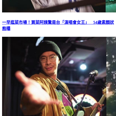
一早逛菜市場！買菜阿姨驚是台「演唱會女王」 54歲素顏狀
態曝