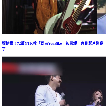
壞榜樣！72萬YTR教「霸占YouBike」被罵爆 急刪影片道歉
了