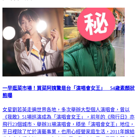
一早逛菜市場！買菜阿姨驚是台「演唱會女王」 54歲素顏狀
態曝
女星劉若英走遍世界各地，多次舉辦大型個人演唱會，曾以
《我敢》51場巡演成為「演唱會女王」，前年的《飛行日》亦
飛行23個城市、舉辦31場演唱會，穩坐「演唱會女王」地位，
平日裡除了忙於演藝事業，也用心經營家庭生活，2011年嫁給