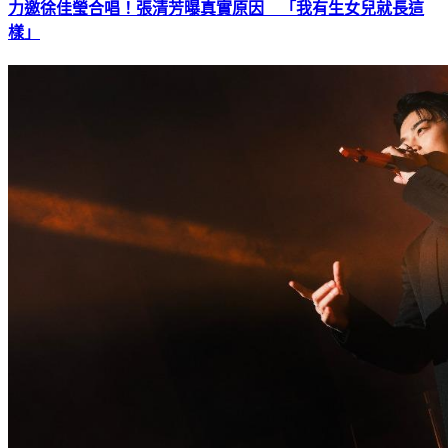
力邀徐佳瑩合唱！張清芳曝真實原因 「我有生女兒就長這
樣」