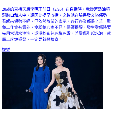
28歲的直播天后李明珊前日（2/26）在直播時，竟慘遭熱油噴
濺胸口和人中，還因此提早收播，之後她在臉書發文曬傷勢，
看起來傷勢不輕，但依然敬業的表示，各行各業都很辛苦，難
免工作會有意外，令粉絲心疼不已。醫師提醒，發生燙傷時要
先用常溫水沖洗，或濕紗布包冰塊冰敷，若燙傷引起水泡，就
屬二度燒燙傷，一定要就醫檢查。
娛樂