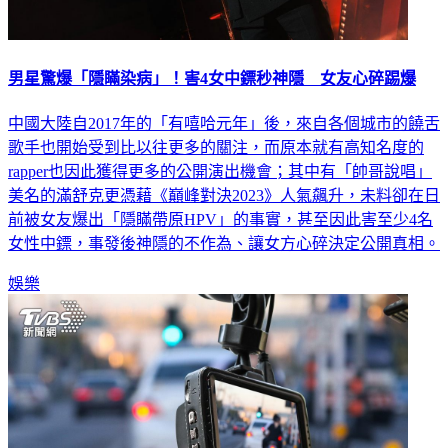
男星驚爆「隱瞞染病」！害4女中鏢秒神隱 女友心碎踢爆
中國大陸自2017年的「有嘻哈元年」後，來自各個城市的饒舌
歌手也開始受到比以往更多的關注，而原本就有高知名度的
rapper也因此獲得更多的公開演出機會；其中有「帥哥說唱」
美名的滿舒克更憑藉《巔峰對決2023》人氣飆升，未料卻在日
前被女友爆出「隱瞞帶原HPV」的事實，甚至因此害至少4名
女性中鏢，事發後神隱的不作為、讓女方心碎決定公開真相。
娛樂