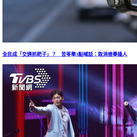
全民成「交通抓耙子」？ 苦苓舉3點喊話：取消檢舉達人