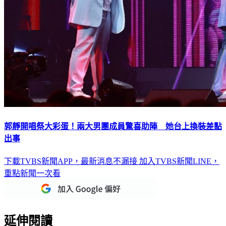
郭靜開唱祭大彩蛋！兩大男團成員驚喜助陣 她台上換裝差點
出事
下載TVBS新聞APP，最新消息不漏接
加入TVBS新聞LINE，
重點新聞一次看
延伸閱讀