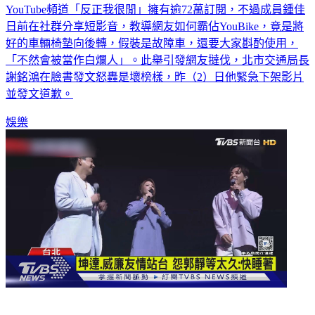
YouTube頻道「反正我很閒」擁有逾72萬訂閱，不過成員鍾佳
日前在社群分享短影音，教導網友如何霸佔YouBike，竟是將
好的車輛椅墊向後轉，假裝是故障車，還要大家斟酌使用，
「不然會被當作白爛人」。此舉引發網友撻伐，北市交通局長
謝銘鴻在臉書發文怒轟是壞榜樣，昨（2）日他緊急下架影片
並發文道歉。
娛樂