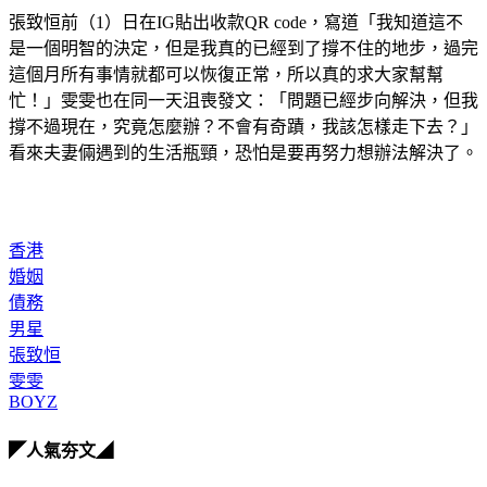
張致恒前（1）日在IG貼出收款QR code，寫道「我知道這不
是一個明智的決定，但是我真的已經到了撐不住的地步，過完
這個月所有事情就都可以恢復正常，所以真的求大家幫幫
忙！」雯雯也在同一天沮喪發文：「問題已經步向解決，但我
撐不過現在，究竟怎麼辦？不會有奇蹟，我該怎樣走下去？」
看來夫妻倆遇到的生活瓶頸，恐怕是要再努力想辦法解決了。
香港
婚姻
債務
男星
張致恒
雯雯
BOYZ
◤人氣夯文◢