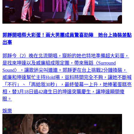
郭靜開唱祭大彩蛋！兩大男團成員驚喜助陣 她台上換裝差點
出事
郭靜今（2）晚在北流開唱，寵粉的她也特地準備超大彩蛋，
是找來坤達以及威廉組成限定團，帶來舞蹈〈Surround
Sound〉，讓歌迷尖叫連連。郭靜更在台上挑戰2分鐘換裝，
威廉和坤達幫忙主持Hold場，豈料時間完全不夠，讓她不斷喊
「不行」、「再給我30秒」，最終螢幕一上升，她捧著蛋糕亮
相，替3月18日過42歲生日的坤達突襲慶生，讓坤達瞬間傻
眼。
娛樂