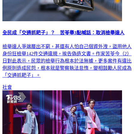
全民成「交通抓耙子」？ 苦苓舉3點喊話：取消檢舉達人
檢舉達人爭端層出不窮，甚還有人怕自己個資外洩，盜用他人
身份狂檢舉142件交通違規，挨告偽造文書。作家苦苓今（2）
日對此表示，民眾的檢舉行為根本於法無據，更多案件有違比
例原則造成民怨，根本就是警察執法怠惰，變相鼓勵人民成為
「交通抓耙子」。
社會