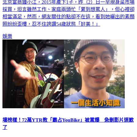
北京富商鍾小江，2015年產下1子，昨（2）日一早現身菜市場
採買，坦言雖然工作、家庭兩頭忙「累到想罵人」，但心裡卻
相當滿足，然而，網友關住的點卻不在這，看到她曬出的素顏
照紛紛歪樓，忍不住誇讚54歲狀態「好美！」
娛樂
壞榜樣！72萬YTR教「霸占YouBike」被罵爆 急刪影片道歉
了