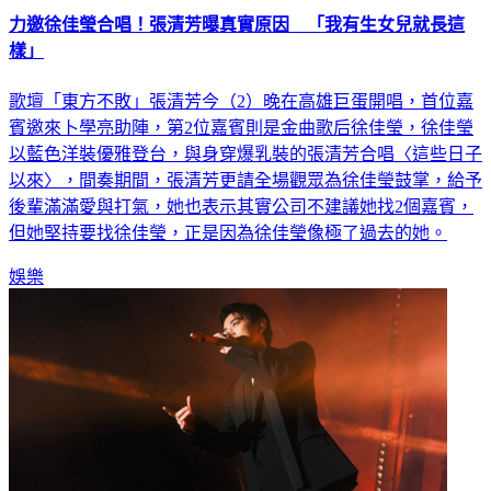
力邀徐佳瑩合唱！張清芳曝真實原因 「我有生女兒就長這
樣」
歌壇「東方不敗」張清芳今（2）晚在高雄巨蛋開唱，首位嘉
賓邀來卜學亮助陣，第2位嘉賓則是金曲歌后徐佳瑩，徐佳瑩
以藍色洋裝優雅登台，與身穿爆乳裝的張清芳合唱〈這些日子
以來〉，間奏期間，張清芳更請全場觀眾為徐佳瑩鼓掌，給予
後輩滿滿愛與打氣，她也表示其實公司不建議她找2個嘉賓，
但她堅持要找徐佳瑩，正是因為徐佳瑩像極了過去的她。
娛樂