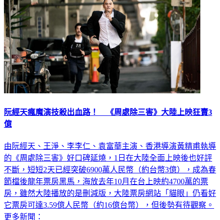
阮經天瘋魔演技殺出血路！ 《周處除三害》大陸上映狂賣3
億
由阮經天、王淨、李李仁、袁富華主演、香港導演黃精甫執導
的《周處除三害》好口碑延燒，1日在大陸全面上映後也好評
不斷，短短2天已經突破6900萬人民幣（約台幣3億），成為春
節檔後龍年票房黑馬，海放去年10月在台上映約4700萬的票
房，雖然大陸播放的是刪減版，大陸票房網站「貓眼」仍看好
它票房可達3.59億人民幣（約16億台幣），但後勢有待觀察。
更多新聞：