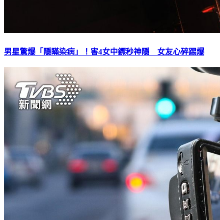
男星驚爆「隱瞞染病」！害4女中鏢秒神隱 女友心碎踢爆