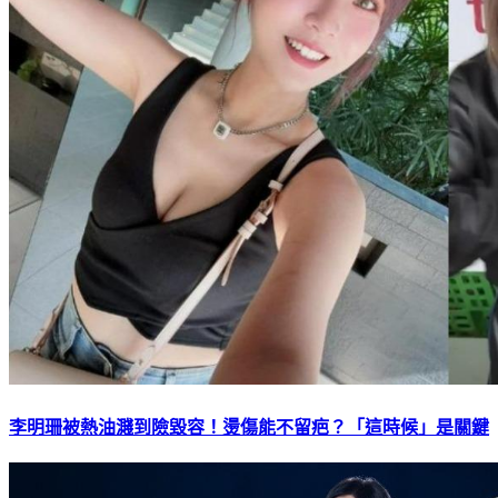
李明珊被熱油濺到險毀容！燙傷能不留疤？「這時候」是關鍵