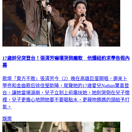
17歲帥兒突登台！張清芳嚇壞哭倒癱軟 他爆紐約求學告假內
幕
歌壇「東方不敗」張清芳今（2）晚在高雄巨蛋開唱，邀來卜
學亮和金曲歌后徐佳瑩助陣，尾聲她的17歲愛兒Nathan驚喜登
台，讓她當場淚崩，兒子立刻上前攙扶她，她則哭倒在兒子懷
裡，兒子更擔心地問她要不要喝點水，更親吻媽媽的頭給予打
氣。
娛樂