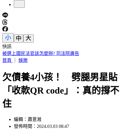
快訊
快訊／財神爺不在家 威力彩頭獎、二獎雙槓龜
首頁
｜
娛樂
欠債養4小孩！ 劈腿男星貼
「收款QR code」：真的撐不
住
編輯：蕭意溎
發佈時間：2024.03.03 08:47