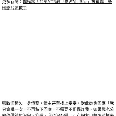
更多新聞：
壞榜樣！72萬YTR教「霸占YouBike」被罵爆　急
刪影片道歉了
張致恒積欠一身債務，債主甚至找上雯雯，對此她也回應「我
只會講一次，不再私下回應，不需要不斷轟炸我，如果我老公
向你借錢還沒完，抱歉，我也沒有錢。」有網友目擊張致恒去