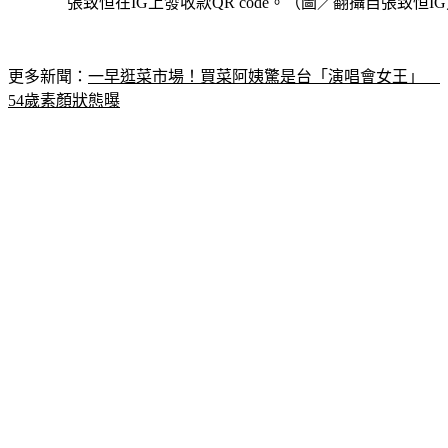
張致恒在IG上發收款QR code。（圖／翻攝自張致恒I
更多新聞：
一早逛菜市場！買菜阿姨驚是台「演唱會女王」　
54歲素顏狀態曝