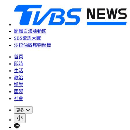
颱風白海豚動態
SBS歌謠大戰
沙拉油致癌物超標
首頁
即時
生活
政治
娛樂
國際
社會
更多