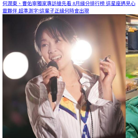
何潤東、曹佑寧獨家專訪搶先看
8月緣分排行榜 這星座遇見心
靈夥伴
超準測字!這輩子正緣何時會出現