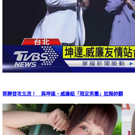
郭靜首攻北流！ 與坤達、威廉組「限定男團」尬舞帥翻