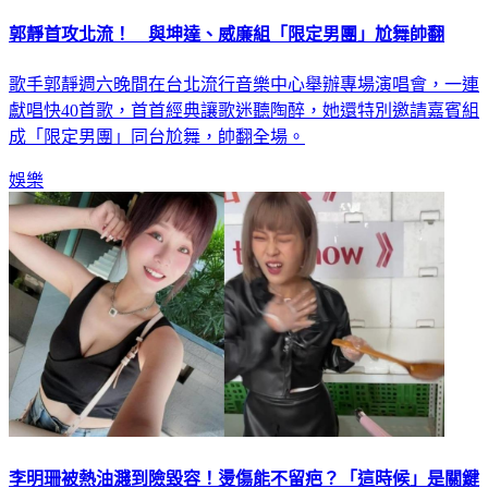
郭靜首攻北流！ 與坤達、威廉組「限定男團」尬舞帥翻
歌手郭靜週六晚間在台北流行音樂中心舉辦專場演唱會，一連
獻唱快40首歌，首首經典讓歌迷聽陶醉，她還特別邀請嘉賓組
成「限定男團」同台尬舞，帥翻全場。
娛樂
李明珊被熱油濺到險毀容！燙傷能不留疤？「這時候」是關鍵