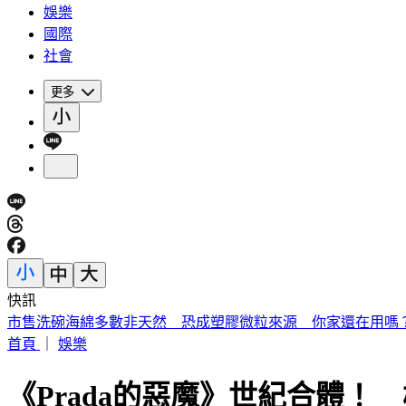
娛樂
國際
社會
更多
快訊
《夏日活動》花蓮FUN暑假 即將成真火舞秀 加碼重現
首頁
｜
娛樂
《Prada的惡魔》世紀合體