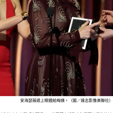
安海瑟薇遞上眼鏡給梅姨。（圖／達志影像美聯社）