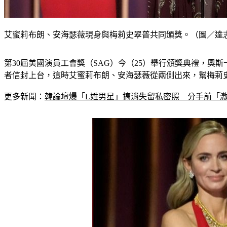
艾蜜莉布朗、安海瑟薇現身與梅莉史翠普共同頒獎。（圖／達
第30屆美國演員工會獎（SAG）今（25）舉行頒獎典禮，
者信封上台，這時艾蜜莉布朗、安海瑟薇從兩側出來，幫梅莉史
更多新聞：
韓論壇爆「L姓男星」搞消失留私密照　分手前「