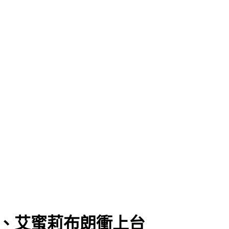
薇、艾蜜莉布朗衝上台