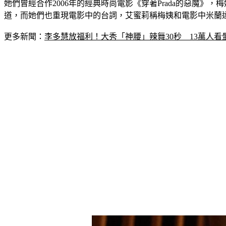
她們曾經合作2006年的經典時尚電影《穿著Prada的惡魔
道，而她們也重現電影中的台詞，艾蜜莉稱梅姨和電影中米蘭
更多新聞：
李多慧放福利！大秀「神腰」辣舞30秒　13萬人看