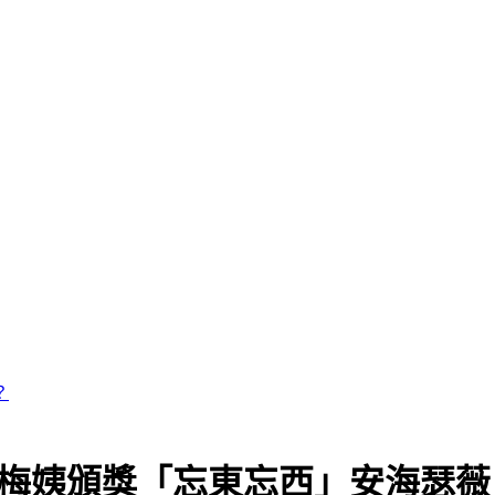
！ 梅姨頒獎「忘東忘西」安海瑟