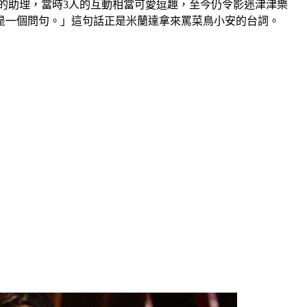
她的助理，當時3人的互動相當可愛逗趣，至今仍令影迷津津樂
是一個問句。」這句話正是米蘭達拿來罵菜鳥小安的台詞。