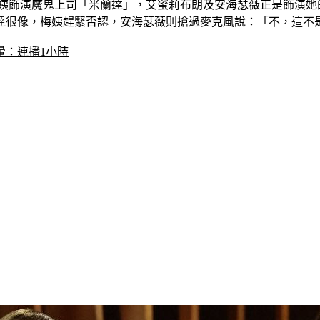
》，梅姨飾演魔鬼上司「米蘭達」，艾蜜莉布朗及安海瑟薇正是飾演
達很像，梅姨趕緊否認，安海瑟薇則搶過麥克風說：「不，這不
暈：連播1小時