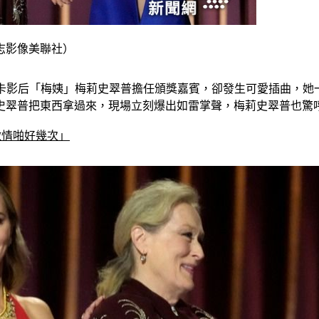
志影像美聯社）
奧斯卡影后「梅姨」梅莉史翠普擔任頒獎嘉賓，卻發生可愛插曲，
翠普把東西拿過來，現場立刻爆出如雷掌聲，梅莉史翠普也驚呼：「
激情啪好幾次」