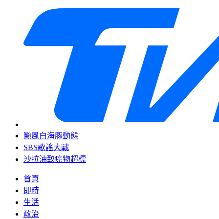
颱風白海豚動態
SBS歌謠大戰
沙拉油致癌物超標
首頁
即時
生活
政治