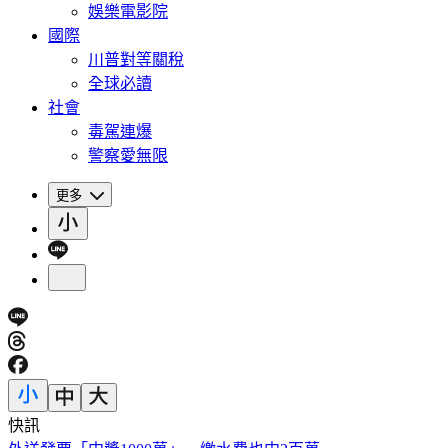
娛樂電影院
國際
川普對等關稅
全球必讀
社會
毒駕連爆
警察愛無限
更多
快訊