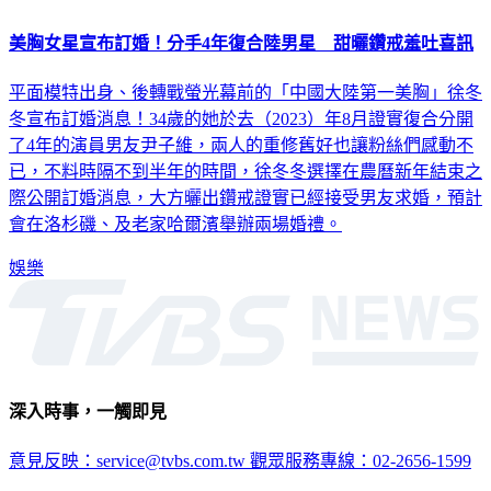
美胸女星宣布訂婚！分手4年復合陸男星 甜曬鑽戒羞吐喜訊
平面模特出身、後轉戰螢光幕前的「中國大陸第一美胸」徐冬
冬宣布訂婚消息！34歲的她於去（2023）年8月證實復合分開
了4年的演員男友尹子維，兩人的重修舊好也讓粉絲們感動不
已，不料時隔不到半年的時間，徐冬冬選擇在農曆新年結束之
際公開訂婚消息，大方曬出鑽戒證實已經接受男友求婚，預計
會在洛杉磯、及老家哈爾濱舉辦兩場婚禮。
娛樂
深入時事，一觸即見
意見反映：service@tvbs.com.tw
觀眾服務專線：02-2656-1599