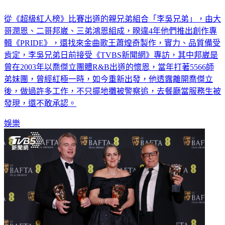
從《超級紅人榜》比賽出道的親兄弟組合「李吳兄弟」，由大
哥潤恩、二哥邦崴、三弟鴻恩組成，睽違4年他們推出創作專
輯《PRIDE》，還找來金曲歌王蕭煌奇製作，實力、品質備受
肯定，李吳兄弟日前接受《TVBS新聞網》專訪，其中邦崴是
曾在2003年以喬傑立團體R&B出道的懷恩，當年打著5566師
弟妹團，曾經紅極一時，如今重新出發，他透露離開喬傑立
後，做過許多工作，不只擺地攤被警察追，去餐廳當服務生被
發現，還不敢承認。
娛樂