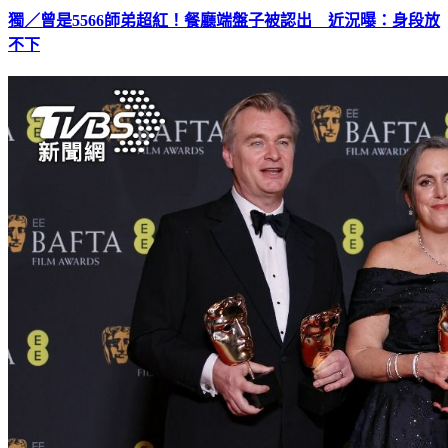
獨／曾是5566師弟超紅！餐廳端盤子被認出 近況曝：身段放
不下