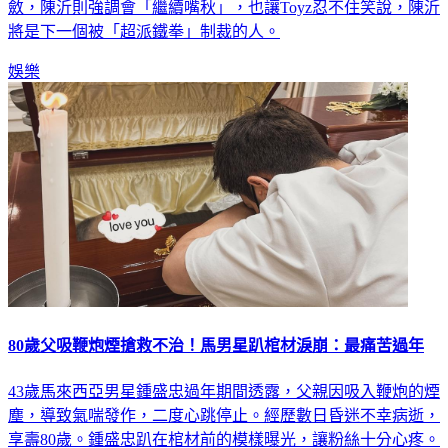
斂，陳沂則強調會「繼續嘴秋」，也讓Toyz忍不住笑說，陳沂
將是下一個被「超派鐵拳」制裁的人。
娛樂
80歲父吸鞭炮煙搶救不治！馬男星趴棺材淚崩：最痛苦過年
43歲馬來西亞男星鍾盛忠過年期間透露，父親因吸入鞭炮的煙
塵，導致氣喘發作，二度心跳停止。經歷數日昏迷不幸病逝，
享壽80歲。鍾盛忠趴在棺材前的模樣曝光，讓粉絲十分心疼。