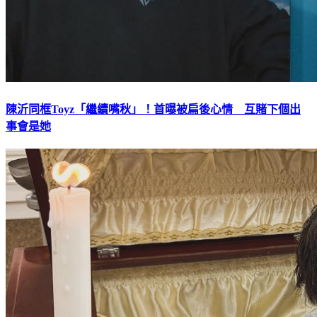
陳沂同框Toyz「繼續嘴秋」！首曝被扁後心情 互賭下個出
事會是她