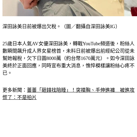
深田詠美日前被爆出欠稅。（圖／翻攝自深田詠美IG）
25歲日本人氣AV女優深田詠美，轉戰YouTube頻道後，粉絲人
數瞬間飆升成人界女星榜首，未料日前被爆出前經紀公司從未
幫她報稅，欠下日圓8000萬（約台幣1670萬元）。如今深田詠
美終於正面回應，同時宣布重大消息，憔悴模樣讓粉絲心疼不
已。
更多新聞：
薔薔「砸錢找陪睡」！突摸胸、手伸進褲　被進攻
慌了：不是拍片