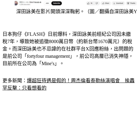
深田詠美在影片開頭深深鞠躬。（圖／翻攝自深田詠美Y
日本狗仔《FLASH》日前爆料，深田詠美前經紀公司因未繳
稅7年，導致她被追徵8000萬日幣（約新台幣1670萬元）的稅
金。而深田詠美也不忌諱的在社群平台X回應粉絲，出問題的
是前公司「fortyfour management」，前公司高層已消失神隱，
目前所在公司為「Mine's」。
更多新聞：
爆超狂待遇是假的！周杰倫看泰勒絲演唱會　挨轟
罕反擊：只看想看的