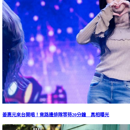
姜惠元來台開唱！竟路邊排隊等待20分鐘 真相曝光