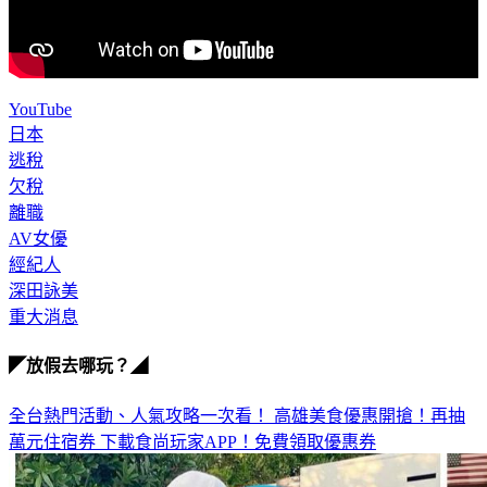
YouTube
日本
逃稅
欠稅
離職
AV女優
經紀人
深田詠美
重大消息
◤放假去哪玩？◢
全台熱門活動、人氣攻略一次看！
高雄美食優惠開搶！再抽
萬元住宿券
下載食尚玩家APP！免費領取優惠券