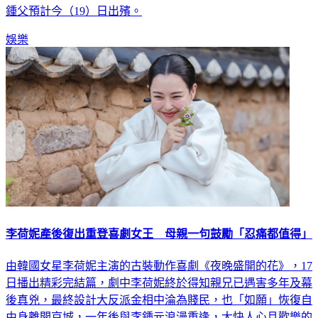
鍾父預計今（19）日出殯。
娛樂
李荷妮產後復出重登喜劇女王 母親一句鼓勵「忍痛都值得」
由韓國女星李荷妮主演的古裝動作喜劇《夜晚盛開的花》，17
日播出精彩完結篇，劇中李荷妮終於得知親兄已遇害多年及幕
後真兇，最終設計大反派金相中淪為賤民，也「如願」恢復自
由身離開京城，一年後與李鍾元浪漫重逢，大快人心且歡樂的