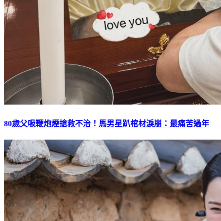
80歲父吸鞭炮煙搶救不治！馬男星趴棺材淚崩：最痛苦過年