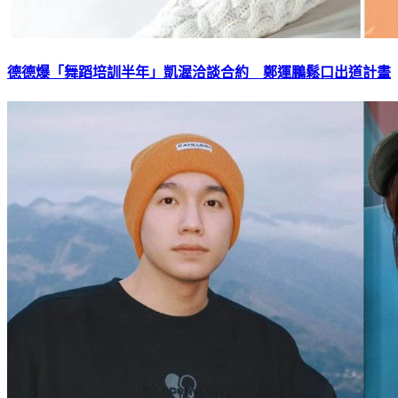
德德爆「舞蹈培訓半年」凱渥洽談合約 鄭運鵬鬆口出道計畫