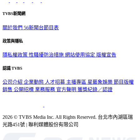
TVBS新聞網
關於我們
56新聞台節目表
政策與隱私
隱私權政策
性騷擾防治措施
網站使用協定
版權宣告
認識 TVBS
公司介紹
企業動態
人才招募
主播專區
星藝象娛樂
節目版權
銷售
公開招標
業務服務
官方聲明
獲獎紀錄／認證
2026 © TVBS Media Inc. All Rights Reserved. 台北市內湖區瑞
光路451號 | 聯利媒體股份有限公司