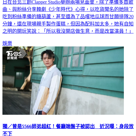
日在台北三創Clapper Studio舉辦兩場見面會，除了準備多首歌
曲、與粉絲分享韓劇《少年時代》心得，以吃貨聞名的她除了
吃到粉絲準備的糖葫蘆，甚至還為了品嚐地瓜球而甘願排隊20
分鐘，還在現場親手製作蛋糕，但因為配料加太多，她有自知
之明的開玩笑說：「所以我沒開店做生意，而是改當演員！」
娛樂
獨／曾是5566師弟超紅！餐廳端盤子被認出 近況曝：身段放
不下