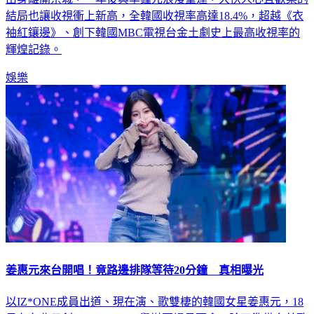
結局也讓收視衝上新高，全韓國收視率高達18.4%，超越《衣
袖紅鑲邊》、創下韓國MBC電視台金土劇史上最高收視率的
輝煌記錄。
娛樂
姜惠元來台開唱！竟路邊排隊等待20分鐘 真相曝光
以IZ*ONE成員出道、現在演、歌雙棲的韓國女星姜惠元，18