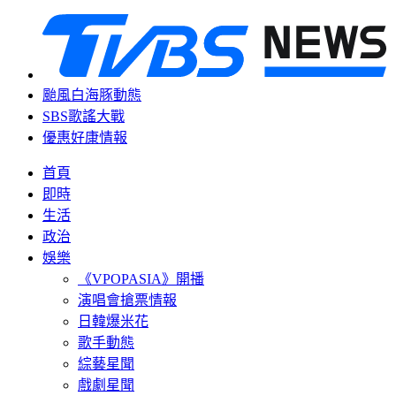
颱風白海豚動態
SBS歌謠大戰
優惠好康情報
首頁
即時
生活
政治
娛樂
《VPOPASIA》開播
演唱會搶票情報
日韓爆米花
歌手動態
綜藝星聞
戲劇星聞