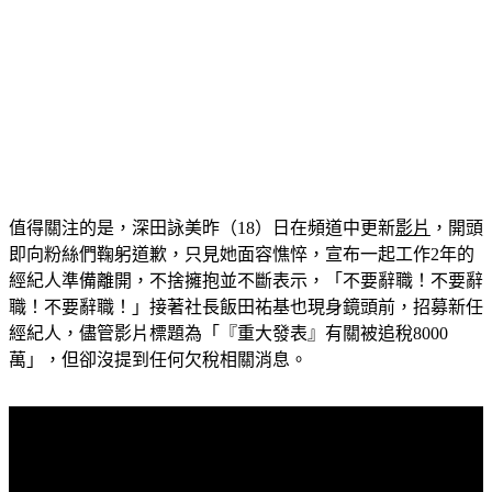
值得關注的是，深田詠美昨（18）日在頻道中更新
影片
，開頭
即向粉絲們鞠躬道歉，只見她面容憔悴，宣布一起工作2年的
經紀人準備離開，不捨擁抱並不斷表示，「不要辭職！不要辭
職！不要辭職！」接著社長飯田祐基也現身鏡頭前，招募新任
經紀人，儘管影片標題為「『重大發表』有關被追稅8000
萬」，但卻沒提到任何欠稅相關消息。