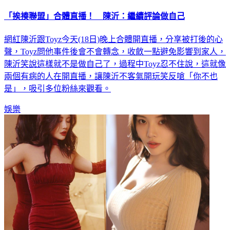
「挨揍聯盟」合體直播！ 陳沂：繼續評論做自己
網紅陳沂跟Toyz今天(18日)晚上合體開直播，分享被打後的心
聲，Toyz問他事件後會不會轉念，收斂一點避免影響到家人，
陳沂笑說這樣就不是做自己了，過程中Toyz忍不住說，這就像
兩個有病的人在開直播，讓陳沂不客氣開玩笑反嗆「你不也
是」，吸引多位粉絲來觀看。
娛樂