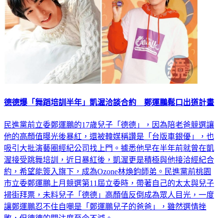
德德爆「舞蹈培訓半年」凱渥洽談合約 鄭運鵬鬆口出道計畫
民進黨前立委鄭運鵬的17歲兒子「德德」，因為陪老爸競選讓
他的高顏值曝光後暴紅，還被韓媒稱讚是「台版車銀優」，也
吸引大批演藝圈經紀公司找上門。據悉他早在半年前就曾在凱
渥接受跳舞培訓，近日暴紅後，凱渥更是積極與他接洽經紀合
約，希望能簽入旗下，成為Ozone林煥鈞師弟。民進黨前桃園
市立委鄭運鵬上月競選第11屆立委時，帶著自己的太太與兒子
掃街拜票，未料兒子「德德」高顏值反倒成為眾人目光，一度
讓鄭運鵬忍不住自嘲是「鄭運鵬兒子的爸爸」，雖然選情挫