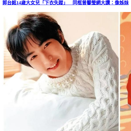
郭台銘14歲大女兒「下衣失蹤」 同框曾馨瑩網大讚：像姊妹