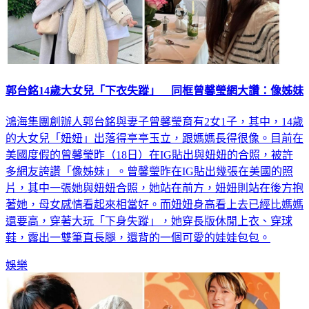
郭台銘14歲大女兒「下衣失蹤」 同框曾馨瑩網大讚：像姊妹
鴻海集團創辦人郭台銘與妻子曾馨瑩育有2女1子，其中，14歲
的大女兒「妞妞」出落得亭亭玉立，跟媽媽長得很像。目前在
美國度假的曾馨瑩昨（18日）在IG貼出與妞妞的合照，被許
多網友誇讚「像姊妹」。曾馨瑩昨在IG貼出幾張在美國的照
片，其中一張她與妞妞合照，她站在前方，妞妞則站在後方抱
著她，母女感情看起來相當好。而妞妞身高看上去已經比媽媽
還要高，穿著大玩「下身失蹤」，她穿長版休閒上衣、穿球
鞋，露出一雙筆直長腿，還背的一個可愛的娃娃包包。
娛樂