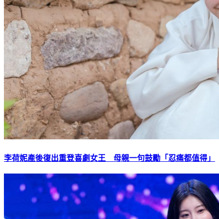
李荷妮產後復出重登喜劇女王 母親一句鼓勵「忍痛都值得」