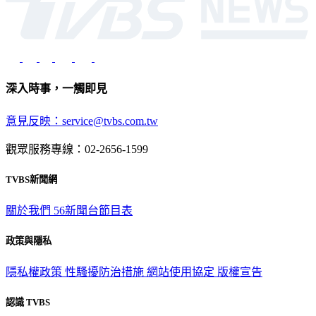
深入時事，一觸即見
意見反映：service@tvbs.com.tw
觀眾服務專線：02-2656-1599
TVBS新聞網
關於我們
56新聞台節目表
政策與隱私
隱私權政策
性騷擾防治措施
網站使用協定
版權宣告
認識 TVBS