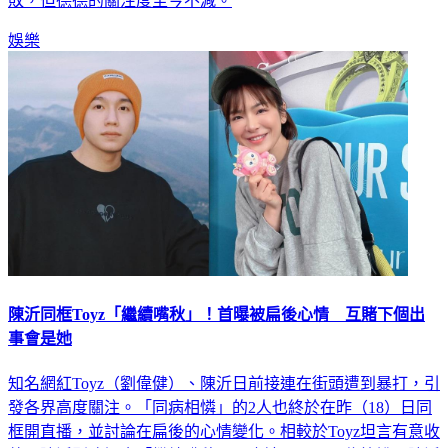
敗，但德德的關注度至今不減。
娛樂
陳沂同框Toyz「繼續嘴秋」！首曝被扁後心情 互賭下個出
事會是她
知名網紅Toyz（劉偉健）、陳沂日前接連在街頭遭到暴打，引
發各界高度關注。「同病相憐」的2人也終於在昨（18）日同
框開直播，並討論在扁後的心情變化。相較於Toyz坦言有意收