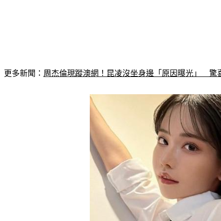
更多新聞：
周杰倫現蹤澳網！昆凌沒坐身邊「原因曝光」　驚