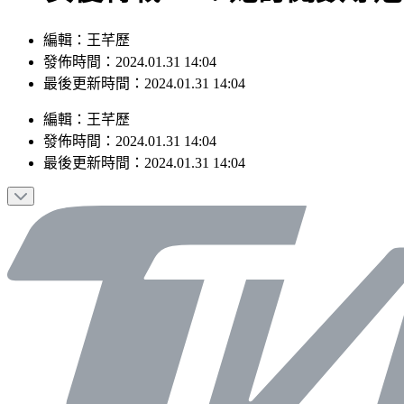
編輯：王芊歷
發佈時間：2024.01.31 14:04
最後更新時間：2024.01.31 14:04
編輯
：
王芊歷
發佈時間：
2024.01.31 14:04
最後更新時間：
2024.01.31 14:04