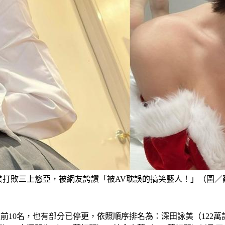
美打敗三上悠亞，被網友誇讚「被AV耽誤的搞笑藝人！」（圖／
T頻道前10名，也有部分已停更，依照順序排名為：深田詠美（122