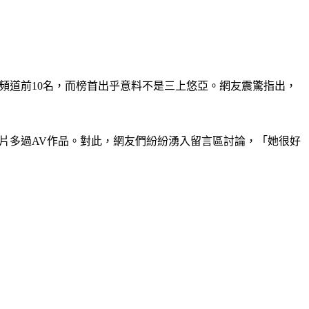
頻道前10名，而榜首出乎意料不是三上悠亞。網友震驚指出，
片多過AV作品。對此，網友們紛紛湧入留言區討論，「她很好