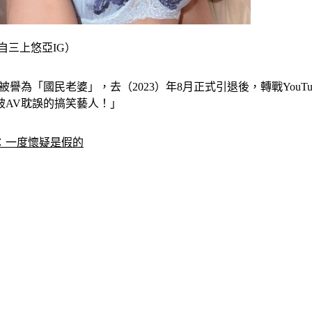
自三上悠亞IG）
譽為「國民老婆」，去（2023）年8月正式引退後，轉戰YouT
被AV耽誤的搞笑藝人！」
：一度懷疑是假的