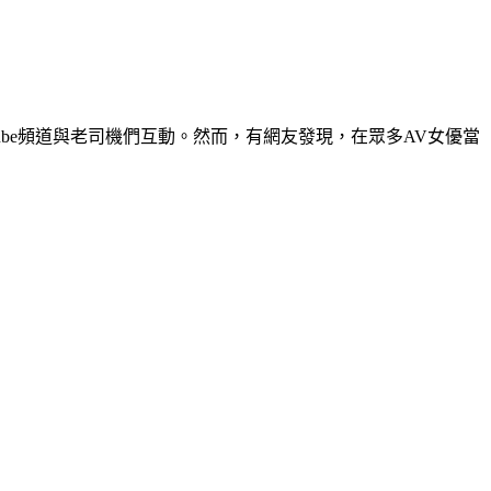
ube頻道與老司機們互動。然而，有網友發現，在眾多AV女優當