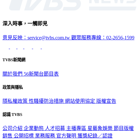
深入時事，一觸即見
意見反映：service@tvbs.com.tw
觀眾服務專線：02-2656-1599
TVBS新聞網
關於我們
56新聞台節目表
政策與隱私
隱私權政策
性騷擾防治措施
網站使用協定
版權宣告
認識 TVBS
公司介紹
企業動態
人才招募
主播專區
星藝象娛樂
節目版權
銷售
公開招標
業務服務
官方聲明
獲獎紀錄／認證