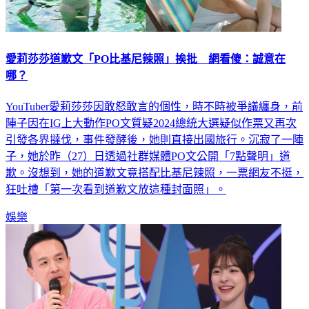
愛莉莎莎道歉文「PO比基尼辣照」挨批 網看傻：誠意在
哪？
YouTuber愛莉莎莎因敢怒敢言的個性，時不時被爭議纏身，前
陣子因在IG上大動作PO文質疑2024總統大選疑似作票又再次
引發各界撻伐，事件發酵後，她則直接出國旅行。沉寂了一陣
子，她於昨（27）日透過社群媒體PO文公開「7點聲明」道
歉。沒想到，她的道歉文竟搭配比基尼辣照，一票網友不挺，
狂吐槽「第一次看到道歉文放這種封面照」。
娛樂