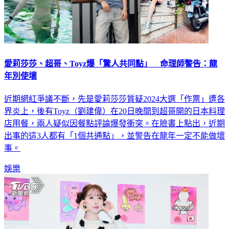
愛莉莎莎、超哥、Toyz爆「驚人共同點」 命理師警告：龍
年別使壞
近期網紅爭議不斷，先是愛莉莎莎質疑2024大選「作票」遭各
界炎上，後有Toyz（劉建偉）在20日晚間到超哥開的日本料理
店用餐，兩人疑似因餐點評論爆發衝突。在臉書上點出，近期
出事的這3人都有「1個共通點」，並警告在龍年一定不能做壞
事。
娛樂