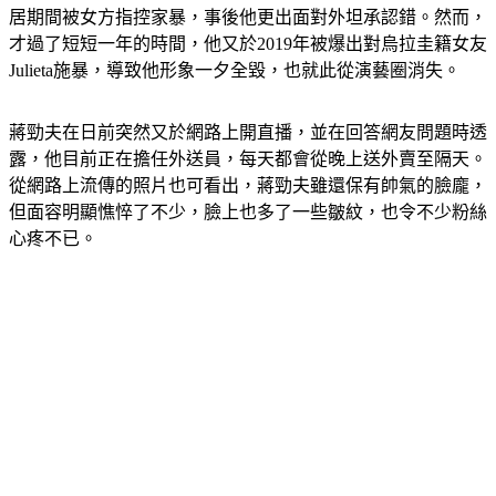
才過了短短一年的時間，他又於2019年被爆出對烏拉圭籍女友
Julieta施暴，導致他形象一夕全毀，也就此從演藝圈消失。
蔣勁夫在日前突然又於網路上開直播，並在回答網友問題時透
露，他目前正在擔任外送員，每天都會從晚上送外賣至隔天。
從網路上流傳的照片也可看出，蔣勁夫雖還保有帥氣的臉龐，
但面容明顯憔悴了不少，臉上也多了一些皺紋，也令不少粉絲
心疼不已。