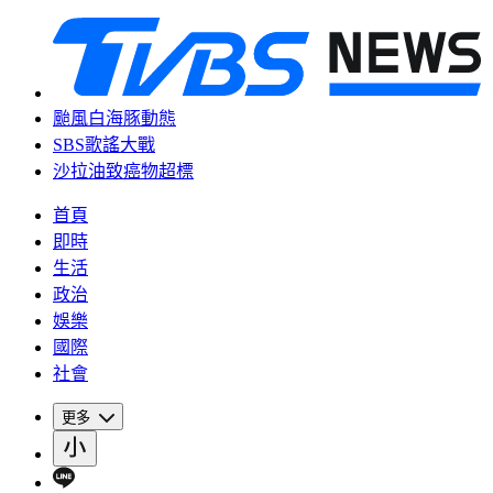
颱風白海豚動態
SBS歌謠大戰
沙拉油致癌物超標
首頁
即時
生活
政治
娛樂
國際
社會
更多