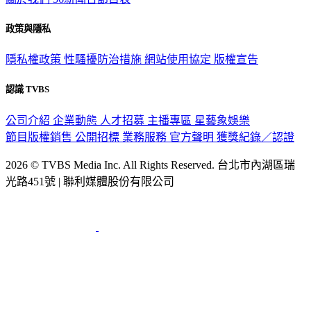
政策與隱私
隱私權政策
性騷擾防治措施
網站使用協定
版權宣告
認識 TVBS
公司介紹
企業動態
人才招募
主播專區
星藝象娛樂
節目版權銷售
公開招標
業務服務
官方聲明
獲獎紀錄／認證
2026 © TVBS Media Inc. All Rights Reserved. 台北市內湖區瑞
光路451號 | 聯利媒體股份有限公司