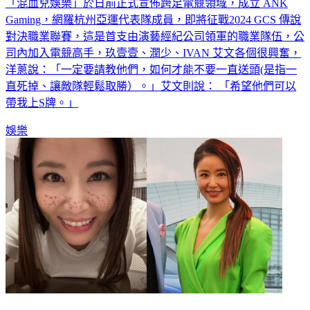
Gaming，網羅杭州亞運代表隊成員，即將征戰2024 GCS 傳說
對決職業聯賽，這是首支由演藝經紀公司領軍的職業隊伍，公
司內加入電競高手，玖壹壹、潤少、IVAN 艾文各個很興奮，
洋蔥說：「一定要請教他們，如何才能不要一直送頭(是指一
直死掉、讓敵隊輕鬆取勝）。」艾文則說： 「希望他們可以
帶我上S牌。」
娛樂
林心如慶48歲生日！「10年對比照」曝光 網驚呆：根本長一