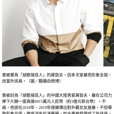
曾被譽為「胡歌接班人」的蔣勁夫，因多次家暴而形象全毀、
改當外送員。（圖／翻攝自微博）
曾被封為「胡歌接班人」的中國大陸男星蔣勁夫，雖在公司力
捧下片酬一度高達6915萬元人民幣（約3億元新台幣）。不
過，他卻在2018年、2019年接連傳出對外籍女友施暴，不但導
致形象全毀，徹底消失於演藝圈，如今更被發現成了外送員，
本來帥氣的臉龐也因此憔悴了不少。