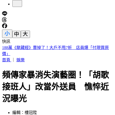
快訊
美股開盤／聯準會升息疑慮意外減緩！標普、那指「雙開高」
首頁
｜
娛樂
頻傳家暴消失演藝圈！「胡歌
接班人」改當外送員 憔悴近
況曝光
編輯：樓冠陞
發佈時間：2024.01.28 17:05