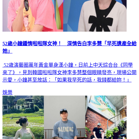
52歲小鐘鍾情啦啦隊女神！ 深情告白李多慧「早死遺產全給
她」
52歲演藝圈萬年黃金單身漢小鐘，日前上中天綜合台《同學
來了》，見到韓國啦啦隊女神李多慧整個眼睛發亮，現場公開
示愛，小鐘甚至放話：「如果我早死的話，我錢都給妳！」
娛樂