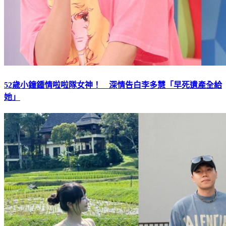
52歲小鐘鍾情啦啦隊女神！ 深情告白李多慧「早死遺產全給
她」