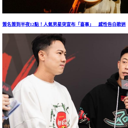
簽名簽到半夜12點！人氣男星突宣布「喜事」 感性告白歌迷