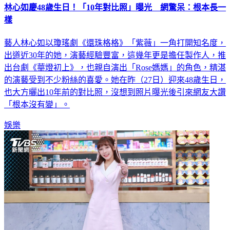
樣
藝人林心如以瓊瑤劇《還珠格格》「紫薇」一角打開知名度，
出道近30年的她，演藝經驗豐富，這幾年更是擔任製作人，推
出台劇《華燈初上》，也親自演出「Rose媽媽」的角色，精湛
的演藝受到不少粉絲的喜愛。她在昨（27日）迎來48歲生日，
也大方曬出10年前的對比照，沒想到照片曝光後引來網友大讚
「根本沒有變」。
娛樂