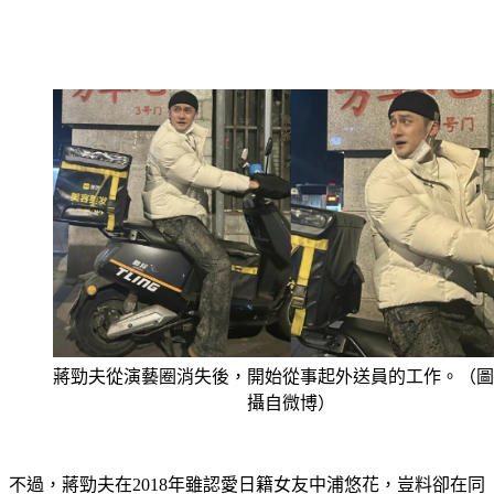
蔣勁夫從演藝圈消失後，開始從事起外送員的工作。（圖
攝自微博）
不過，蔣勁夫在2018年雖認愛日籍女友中浦悠花，豈料卻在同
居期間被女方指控家暴，事後他更出面對外坦承認錯。然而，