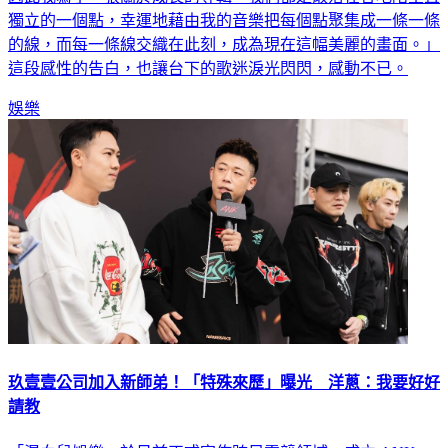
的線，而每一條線交織在此刻，成為現在這幅美麗的畫面。」
這段感性的告白，也讓台下的歌迷淚光閃閃，感動不已。
娛樂
玖壹壹公司加入新師弟！「特殊來歷」曝光 洋蔥：我要好好
請教
「混血兒娛樂」於日前正式宣佈跨足電競領域，成立 ANK