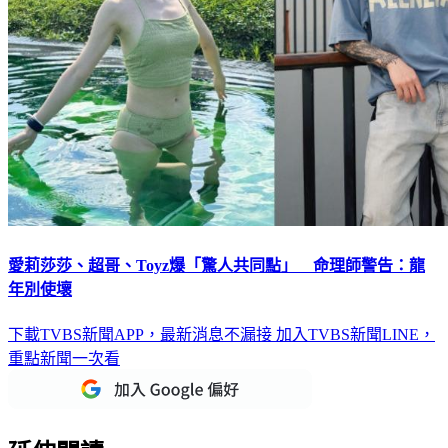
愛莉莎莎、超哥、Toyz爆「驚人共同點」 命理師警告：龍
年別使壞
下載TVBS新聞APP，最新消息不漏接
加入TVBS新聞LINE，
重點新聞一次看
延伸閱讀