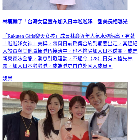
林襄輸了！台灣女星宣布加入日本啦啦隊 甜美長相曝光
「Rakuten Girls樂天女孩」成員林襄近年人氣水漲船高，有著
「啦啦隊女神」美稱，怎料日前驚傳合約到期要出走，其經紀
人證實與其他職棒隊伍接洽中，也不排除加入日本球團，或是
新東家味全龍，消息引發騷動，不過今（28）日有人搶先林
襄，加入日本啦啦隊，成為隊史首位外國人成員。
娛樂