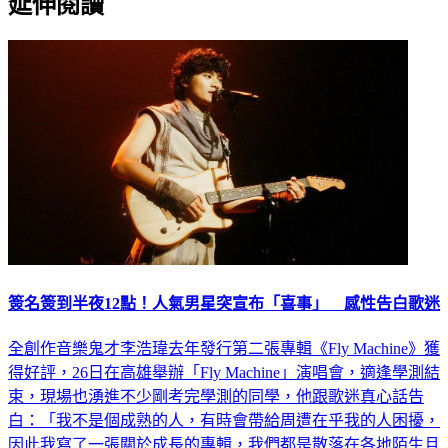
簽名簽到半夜12點！人氣男星突宣布「喜事」 感性告白歌迷
全創作音樂鬼才李浩瑋去年發行第二張專輯《Fly Machine》獲
得好評，26日在高雄舉辦「Fly Machine」演唱會，適逢學測結
束，現場也湧進不少剛考完學測的同學，他跟歌迷真心話告
白：「我不是個成熟的人，有時會帶給周遭在乎我的人困擾，
因此我寫了一張關於成長的專輯，我們都是散落在各地陌生且
獨立的一個點，幸運地藉由我的音樂把每個點聚集成一條一條