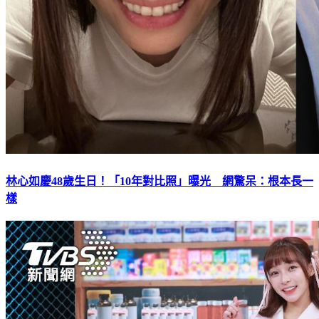
林心如慶48歲生日！「10年對比照」曝光 網驚呆：根本長一
樣