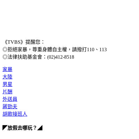
《TVBS》提醒您：
◎拒絕家暴，尊重身體自主權，請撥打110、113
◎法律扶助基金會：(02)412-8518
家暴
大陸
男星
片酬
外送員
蔣勁夫
胡歌接班人
◤放假去哪玩？◢
全台熱門活動、人氣攻略一次看！
高雄美食優惠開搶！再抽