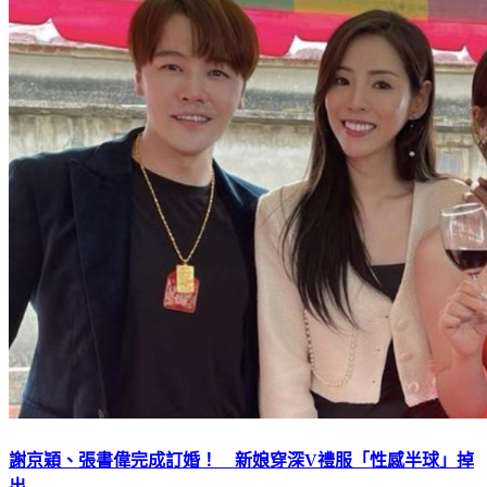
謝京穎、張書偉完成訂婚！ 新娘穿深V禮服「性感半球」掉
出