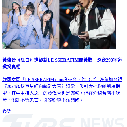
黃偉晉《紅白》遭疑對LE SSERAFIM開黃腔 深夜298字道
歉揭真相
韓國女團「LE SSERAFIM」首度來台，昨（27）晚參加台視
《2024超級巨星紅白藝能大賞》錄影，吸引大批粉絲到場朝
聖，其中主持人之一的黃偉晉也是鐵粉，但在介紹台灣小吃
時，他卻不慎失言，引發粉絲不滿開砲。
娛樂