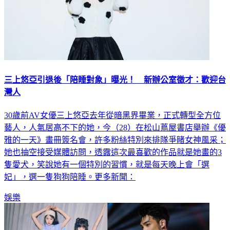
三上悠亞引退後「陪睡對象」曝光！ 新辦公室徵才：歡迎台
灣人
30歲前AV女優三上悠亞去年從暗黑界畢業，正式轉型全方位
藝人，人氣居高不下的她，今（28）在松山蔦屋書店舉辦《優
雅的一天》畫冊簽名會，許多粉絲特別來排隊爭睹女神風采；
她也抽空接受媒體訪問，透露這次最喜歡的作品就是她畫的3
隻愛犬，笑說她有一個特別的習慣，就是每天晚上會「選
妃」，選一隻狗狗陪睡。更多新聞：
娛樂