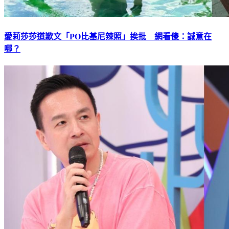
愛莉莎莎道歉文「PO比基尼辣照」挨批 網看傻：誠意在
哪？