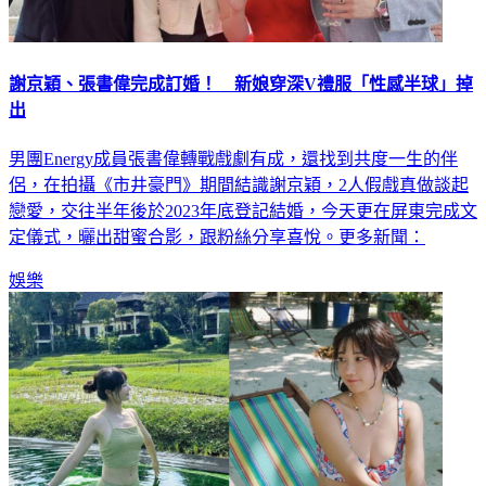
謝京穎、張書偉完成訂婚！ 新娘穿深V禮服「性感半球」掉
出
男團Energy成員張書偉轉戰戲劇有成，還找到共度一生的伴
侶，在拍攝《市井豪門》期間結識謝京穎，2人假戲真做談起
戀愛，交往半年後於2023年底登記結婚，今天更在屏東完成文
定儀式，曬出甜蜜合影，跟粉絲分享喜悅。更多新聞：
娛樂