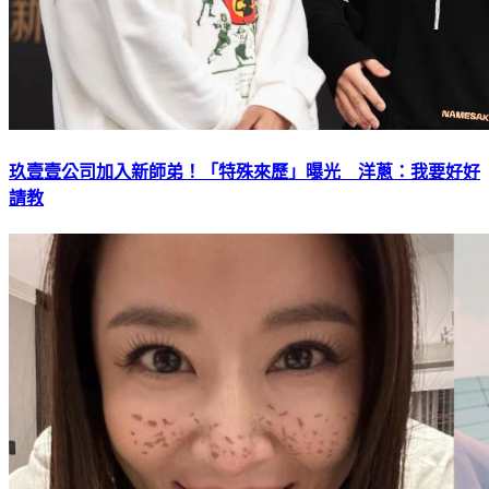
玖壹壹公司加入新師弟！「特殊來歷」曝光 洋蔥：我要好好
請教