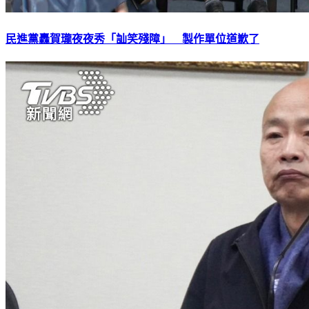
民進黨轟賀瓏夜夜秀「訕笑殘障」 製作單位道歉了