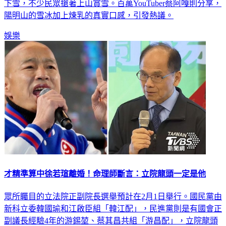
宜蘭太平山、桃園拉拉山等地區降雪，連台北市陽明山也罕見
下雪，不少民眾搶著上山賞雪。百萬YouTuber蔡阿嘎則分享，
陽明山的雪冰加上煉乳的真實口感，引發熱議。
娛樂
才精準算中徐若瑄離婚！命理師斷言：立院龍頭一定是他
眾所矚目的立法院正副院長選舉預計在2月1日舉行。國民黨由
新科立委韓國瑜和江啟臣組「韓江配」，民進黨則是有國會正