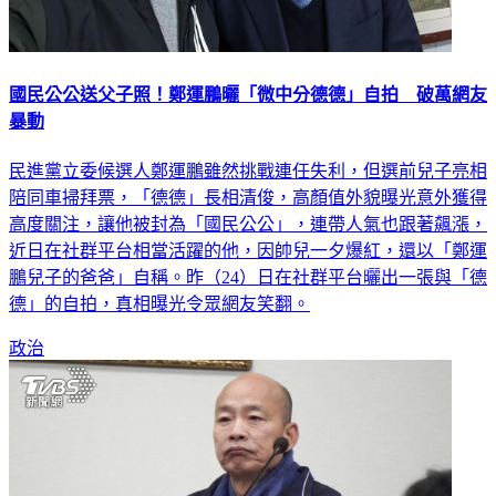
國民公公送父子照！鄭運鵬曬「微中分德德」自拍 破萬網友
暴動
民進黨立委候選人鄭運鵬雖然挑戰連任失利，但選前兒子亮相
陪同車掃拜票，「德德」長相清俊，高顏值外貌曝光意外獲得
高度關注，讓他被封為「國民公公」，連帶人氣也跟著飆漲，
近日在社群平台相當活躍的他，因帥兒一夕爆紅，還以「鄭運
鵬兒子的爸爸」自稱。昨（24）日在社群平台曬出一張與「德
德」的自拍，真相曝光令眾網友笑翻。
政治