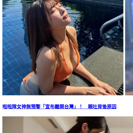
啦啦隊女神無預警「宣布離開台灣」！ 親吐背後原因