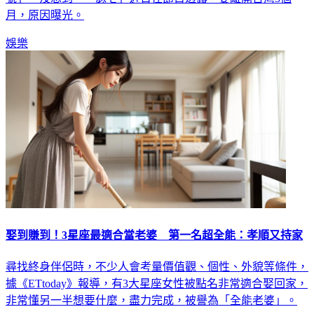
號」。沒想到，「瑟七」近日在節目透露，要離開台灣3個
月，原因曝光。
娛樂
娶到賺到！3星座最適合當老婆 第一名超全能：孝順又持家
尋找終身伴侶時，不少人會考量價值觀、個性、外貌等條件，
據《ETtoday》報導，有3大星座女性被點名非常適合娶回家，