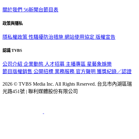
TVBS新聞網
關於我們
56新聞台節目表
政策與隱私
隱私權政策
性騷擾防治措施
網站使用協定
版權宣告
認識 TVBS
公司介紹
企業動態
人才招募
主播專區
星藝象娛樂
節目版權銷售
公開招標
業務服務
官方聲明
獲獎紀錄／認證
2026 © TVBS Media Inc. All Rights Reserved. 台北市內湖區瑞
光路451號 | 聯利媒體股份有限公司