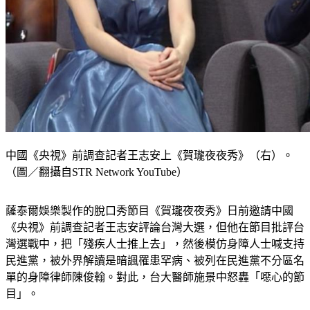
中國《央視》前調查記者王志安上《賀瓏夜夜秀》（右）。
（圖／翻攝自STR Network YouTube）
薩泰爾娛樂製作的脫口秀節目《賀瓏夜夜秀》日前邀請中國
《央視》前調查記者王志安評論台灣大選，但他在節目批評台
灣選戰中，把「殘疾人士推上去」，然後模仿身障人士喊支持
民進黨，被外界解讀是暗諷罹患罕病、被列在民進黨不分區名
單的身障律師陳俊翰。對此，台大醫師施景中怒轟「噁心的節