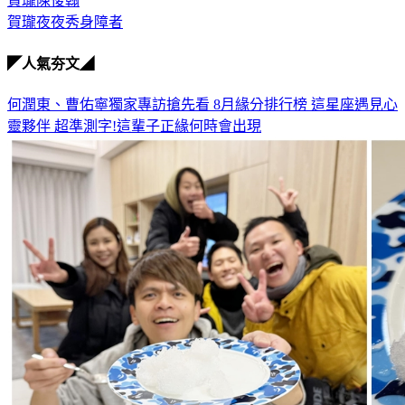
賀瓏夜夜秀
賀瓏陳俊翰
賀瓏夜夜秀身障者
◤人氣夯文◢
何潤東、曹佑寧獨家專訪搶先看
8月緣分排行榜 這星座遇見心
靈夥伴
超準測字!這輩子正緣何時會出現