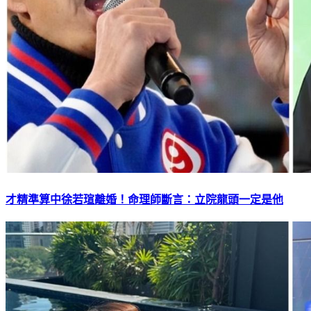
才精準算中徐若瑄離婚！命理師斷言：立院龍頭一定是他