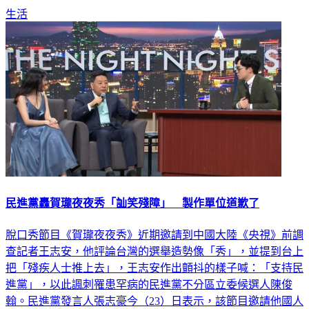
非常懂另一半想要什麼，盡力完成，被譽為「全能老婆」。
生活
民進黨轟賀瓏夜夜秀「訕笑殘障」 製作單位道歉了
脫口秀節目《賀瓏夜夜秀》近期邀請到中國大陸《央視》前調
查記者王志安，他評論台灣的選舉造勢像「秀」，並提到台上
把「殘疾人士推上去」，王志安作出顫抖的樣子喊：「支持民
進黨」，以此諷刺罹患罕病的民進黨不分區立委候選人陳俊