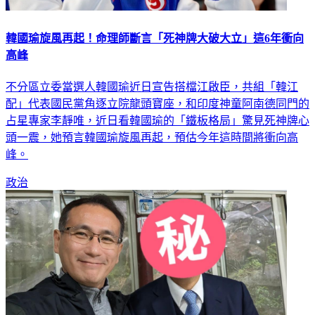
韓國瑜旋風再起！命理師斷言「死神牌大破大立」這6年衝向
高峰
不分區立委當選人韓國瑜近日宣告搭檔江啟臣，共組「韓江
配」代表國民黨角逐立院龍頭寶座，和印度神童阿南德同門的
占星專家李靜唯，近日看韓國瑜的「鐵板格局」驚見死神牌心
頭一震，她預言韓國瑜旋風再起，預估今年這時間將衝向高
峰。
政治