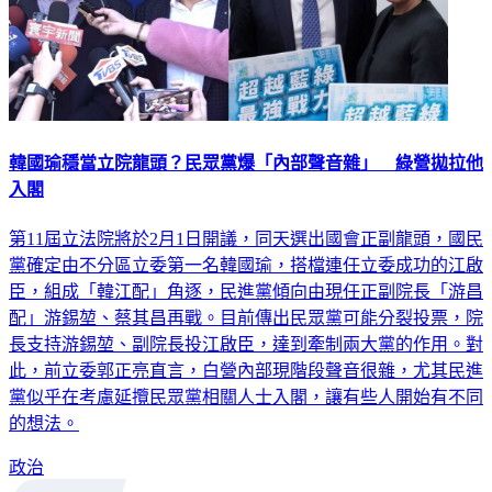
韓國瑜穩當立院龍頭？民眾黨爆「內部聲音雜」 綠營拋拉他
入閣
第11屆立法院將於2月1日開議，同天選出國會正副龍頭，國民
黨確定由不分區立委第一名韓國瑜，搭檔連任立委成功的江啟
臣，組成「韓江配」角逐，民進黨傾向由現任正副院長「游昌
配」游錫堃、蔡其昌再戰。目前傳出民眾黨可能分裂投票，院
長支持游錫堃、副院長投江啟臣，達到牽制兩大黨的作用。對
此，前立委郭正亮直言，白營內部現階段聲音很雜，尤其民進
黨似乎在考慮延攬民眾黨相關人士入閣，讓有些人開始有不同
的想法。