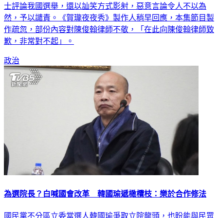
翰。民進黨發言人張志豪今（23）日表示，該節目邀請他國人
士評論我國選舉，還以訕笑方式影射，惡意言論令人不以為
然，予以譴責。《賀瓏夜夜秀》製作人稍早回應，本集節目製
作疏忽，部份內容對陳俊翰律師不敬，「在此向陳俊翰律師致
歉，非常對不起」。
政治
為選院長？白喊國會改革 韓國瑜遞橄欖枝：樂於合作修法