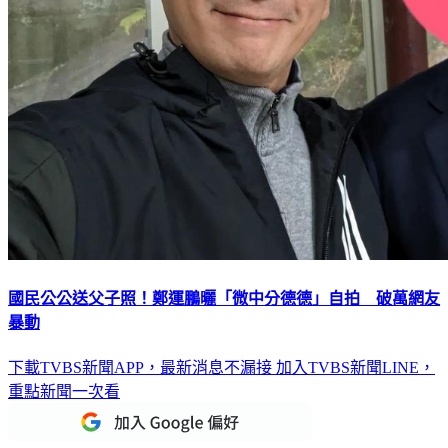
國民公公送父子照！鄭運鵬曬「微中分德德」自拍 破萬網友
暴動
下載TVBS新聞APP，最新消息不漏接
加入TVBS新聞LINE，
重點新聞一次看