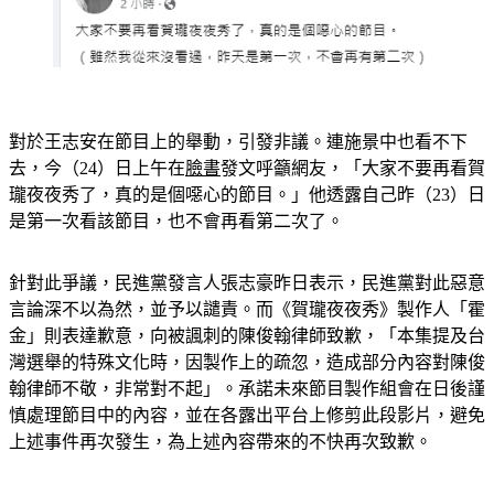
對於王志安在節目上的舉動，引發非議。連施景中也看不下
去，今（24）日上午在
臉書
發文呼籲網友，「大家不要再看賀
瓏夜夜秀了，真的是個噁心的節目。」他透露自己昨（23）日
是第一次看該節目，也不會再看第二次了。
針對此爭議，民進黨發言人張志豪昨日表示，民進黨對此惡意
言論深不以為然，並予以譴責。而《賀瓏夜夜秀》製作人「霍
金」則表達歉意，向被諷刺的陳俊翰律師致歉，「本集提及台
灣選舉的特殊文化時，因製作上的疏忽，造成部分內容對陳俊
翰律師不敬，非常對不起」。承諾未來節目製作組會在日後謹
慎處理節目中的內容，並在各露出平台上修剪此段影片，避免
上述事件再次發生，為上述內容帶來的不快再次致歉。