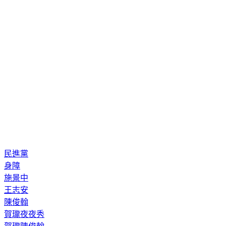
民進黨
身障
施景中
王志安
陳俊翰