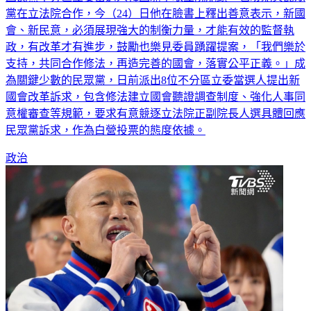
國民黨不分區立委當選人韓國瑜爭取立院龍頭，也盼能與民眾
黨在立法院合作，今（24）日他在臉書上釋出善意表示，新國
會、新民意，必須展現強大的制衡力量，才能有效的監督執
政，有改革才有進步，鼓勵也樂見委員踴躍提案，「我們樂於
支持，共同合作修法，再造完善的國會，落實公平正義。」成
為關鍵少數的民眾黨，日前派出8位不分區立委當選人提出新
國會改革訴求，包含修法建立國會聽證調查制度、強化人事同
意權審查等規範，要求有意競逐立法院正副院長人選具體回應
民眾黨訴求，作為白營投票的態度依據。
政治