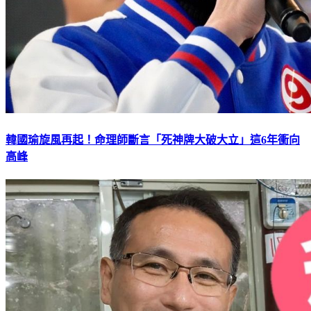
韓國瑜旋風再起！命理師斷言「死神牌大破大立」這6年衝向
高峰