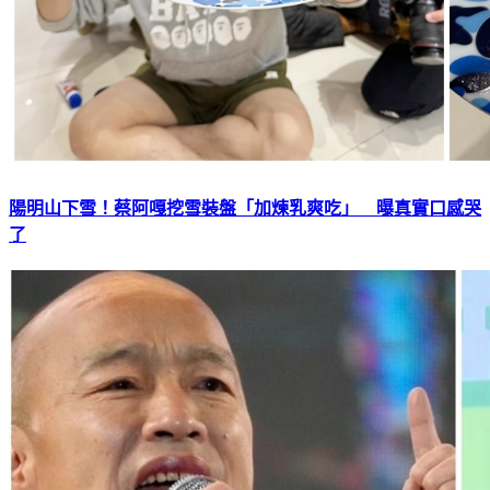
陽明山下雪！蔡阿嘎挖雪裝盤「加煉乳爽吃」 曝真實口感哭
了