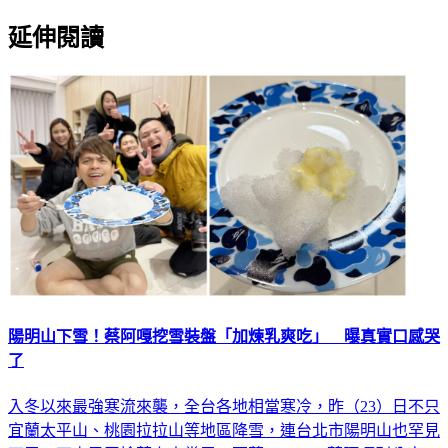
延伸閱讀
陽明山下雪！蔡阿嘎挖雪裝盤「加煉乳爽吃」 曝真實口感哭
了
入冬以來最強寒流來襲，全台各地相當寒冷，昨（23）日不只