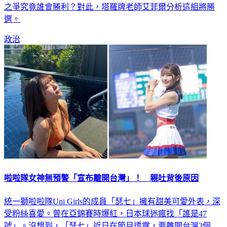
副議長經驗4年的游錫堃、蔡其昌共組「游昌配」，立院龍頭
之爭究竟誰會勝利？對此，塔羅牌老師艾菲爾分析這組將勝
選。
政治
啦啦隊女神無預警「宣布離開台灣」！ 親吐背後原因
統一獅啦啦隊Uni Girls的成員「瑟七」擁有甜美可愛外表，深
受粉絲喜愛。曾在亞錦賽時爆紅，日本球迷瘋找「誰是47