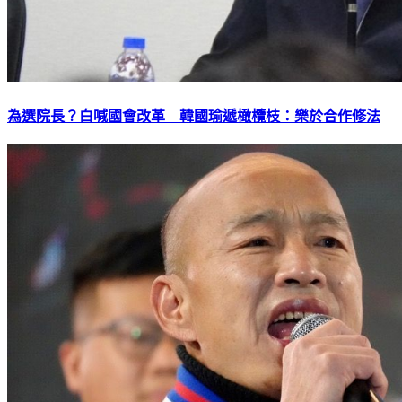
為選院長？白喊國會改革 韓國瑜遞橄欖枝：樂於合作修法