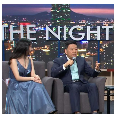
娶到賺到！3星座最適合當老婆 第一名超全能：孝順又持家