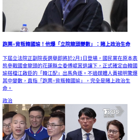
跑票=背叛韓國瑜！他爆「立院龍頭變數」：賭上政治生命
下屆立法院正副院長選舉即將於2月1日登場，國民黨在原本表
態參戰國會龍頭的花蓮縣立委傅崐萁退讓下，正式確定由韓國
瑜搭檔江啟臣的「韓江配」出馬角逐。不過媒體人黃揚明驚爆
其中變數，直指「跑票=背叛韓國瑜」，完全是賭上政治生
命。
政治