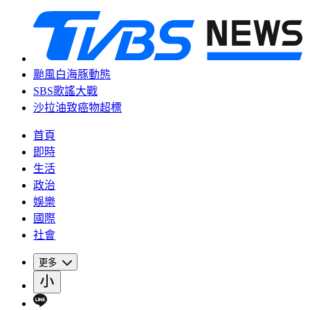
颱風白海豚動態
SBS歌謠大戰
沙拉油致癌物超標
首頁
即時
生活
政治
娛樂
國際
社會
更多