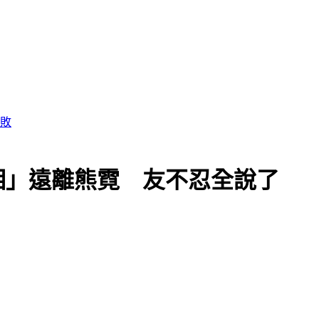
相」遠離熊霓 友不忍全說了