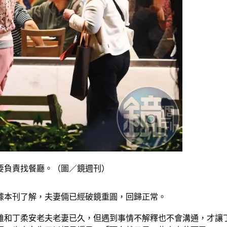
要負責找餐廳。（圖／鏡週刊）
據本刊了解，夫妻倆已經破鏡重圓，回歸正常。
雖和丁柔安老夫老妻已久，但遇到事情不解釋也不會溝通，才讓