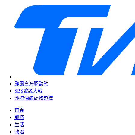
颱風白海豚動態
SBS歌謠大戰
沙拉油致癌物超標
首頁
即時
生活
政治