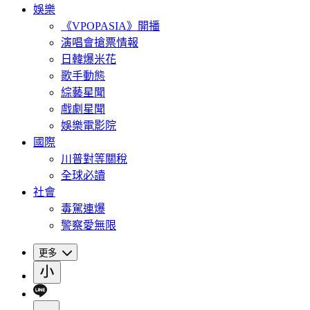
娛樂
《VPOPASIA》開播
演唱會搶票情報
日韓爆米花
歌手動態
綜藝星聞
戲劇星聞
娛樂電影院
國際
川普對等關稅
全球必讀
社會
毒駕連爆
警察愛無限
更多