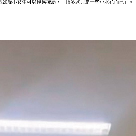
個20歲小女生可以輕易攪局，「頂多就只是一些小水花而已」。