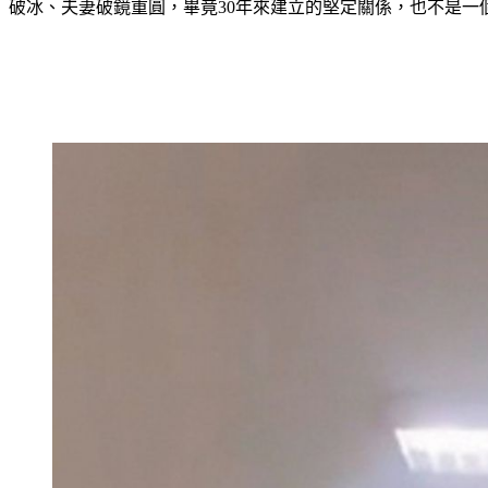
破冰、夫妻破鏡重圓，畢竟30年來建立的堅定關係，也不是一