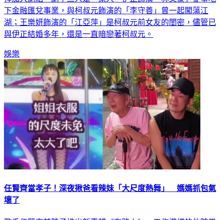
下金融匯兌事業，與柯叔元飾演的「李守善」曾一起闖蕩江
湖；王樂妍飾演的「江亞萍」是柯叔元前女友的閨密，儘管已
與伊正結婚多年，還是一直暗戀著柯叔元。
娛樂
任賢齊當孝子！深夜揪爸看辣妹「大尺度熱舞」 媽媽抓包氣
壞了