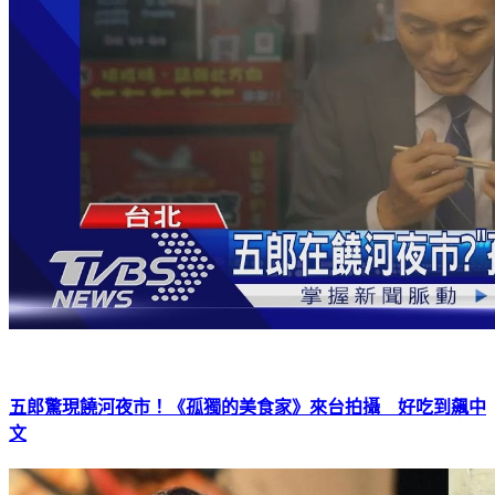
五郎驚現饒河夜市！《孤獨的美食家》來台拍攝 好吃到飆中
文