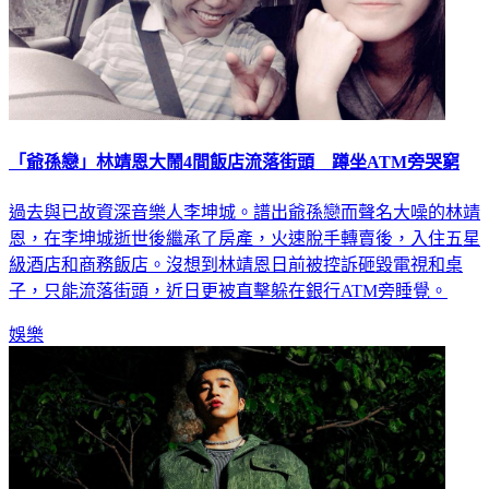
「爺孫戀」林靖恩大鬧4間飯店流落街頭 蹲坐ATM旁哭窮
過去與已故資深音樂人李坤城。譜出爺孫戀而聲名大噪的林靖
恩，在李坤城逝世後繼承了房產，火速脫手轉賣後，入住五星
級酒店和商務飯店。沒想到林靖恩日前被控訴砸毀電視和桌
子，只能流落街頭，近日更被直擊躲在銀行ATM旁睡覺。
娛樂