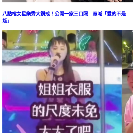
八點檔女星樂秀大鑽戒！公開一家三口照 竟喊「愛的不是
尪」