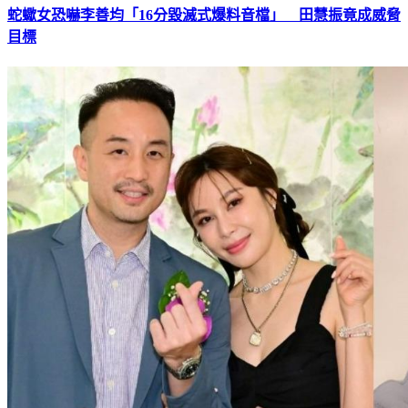
蛇蠍女恐嚇李善均「16分毀滅式爆料音檔」 田慧振竟成威脅
目標