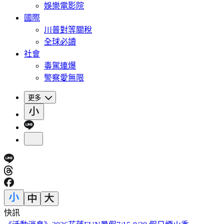
娛樂電影院
國際
川普對等關稅
全球必讀
社會
毒駕連爆
警察愛無限
更多
快訊