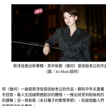
蔡淳佳推出新專輯，其中新歌〈幾何〉是送給老公的作
（圖／Joi Music提供）
而〈幾何〉一曲是蔡淳佳是送給老公的作品，頗有中年夫妻攜
手回首，看人生因緣際遇起伏的體悟，一推出就受到粉絲熱烈
的讚聲；另一首新歌〈末日種子的繁華季節〉，則是鼓勵人們