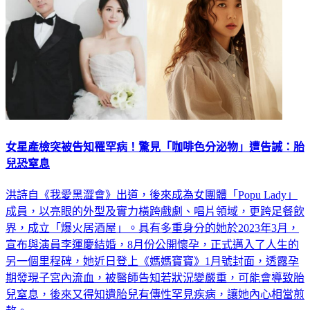
女星產檢突被告知罹罕病！驚見「咖啡色分泌物」遭告誡：胎
兒恐窒息
洪詩自《我愛黑澀會》出道，後來成為女團體「Popu Lady」
成員，以亮眼的外型及實力橫跨戲劇、唱片領域，更跨足餐飲
界，成立「爆火居酒屋」。具有多重身分的她於2023年3月，
宣布與演員李運慶結婚，8月份公開懷孕，正式邁入了人生的
另一個里程碑，她近日登上《媽媽寶寶》1月號封面，透露孕
期發現子宮內流血，被醫師告知若狀況變嚴重，可能會導致胎
兒窒息，後來又得知遺胎兒有傳性罕見疾病，讓她內心相當煎