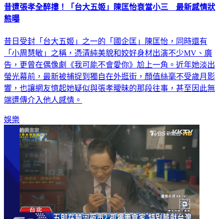
昔遭張孝全醉摟！「台大五姬」陳匡怡衰當小三 最新感情狀
態曝
昔日受封「台大五姬」之一的「國企匡」陳匡怡，同時還有
「小周慧敏」之稱，憑清純美貌和姣好身材出演不少MV、廣
告，更曾在偶像劇《我可能不會愛你》尬上一角。近年她淡出
螢光幕前，最新被捕捉到獨自在外逛街，顏值絲毫不受歲月影
響，也讓網友憶起她疑似與張孝曖昧的那段往事，甚至因此無
端遭傳介入他人感情。
娛樂