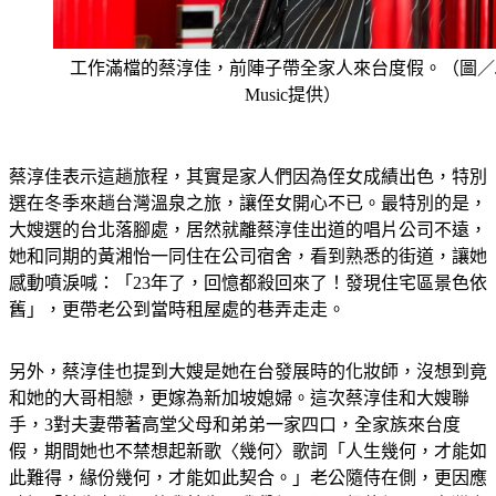
工作滿檔的蔡淳佳，前陣子帶全家人來台度假。（圖／J
Music提供）
蔡淳佳表示這趟旅程，其實是家人們因為侄女成績出色，特別
選在冬季來趟台灣溫泉之旅，讓侄女開心不已。最特別的是，
大嫂選的台北落腳處，居然就離蔡淳佳出道的唱片公司不遠，
她和同期的黃湘怡一同住在公司宿舍，看到熟悉的街道，讓她
感動噴淚喊：「23年了，回憶都殺回來了！發現住宅區景色依
舊」，更帶老公到當時租屋處的巷弄走走。
另外，蔡淳佳也提到大嫂是她在台發展時的化妝師，沒想到竟
和她的大哥相戀，更嫁為新加坡媳婦。這次蔡淳佳和大嫂聯
手，3對夫妻帶著高堂父母和弟弟一家四口，全家族來台度
假，期間她也不禁想起新歌〈幾何〉歌詞「人生幾何，才能如
此難得，緣份幾何，才能如此契合。」老公隨侍在側，更因應