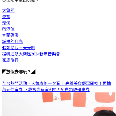
從黑暗中生出勇氣。
太魯閣
央視
幾何
蔡淳佳
宜蘭礁溪
城裡的月光
假如給我三天光明
揚帆運航大灣區2024新年音樂會
家族旅行
◤放假去哪玩？◢
全台熱門活動、人氣攻略一次看！
高雄美食優惠開搶！再抽
萬元住宿券
下載食尚玩家APP！免費領取優惠券