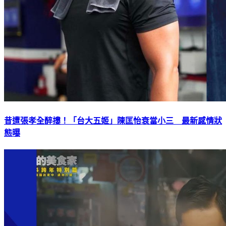
昔遭張孝全醉摟！「台大五姬」陳匡怡衰當小三 最新感情狀
態曝