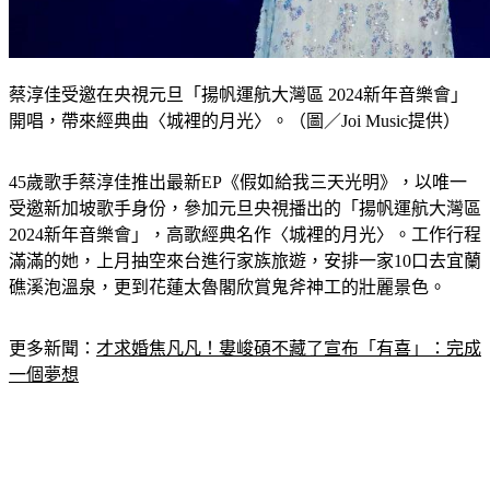
蔡淳佳受邀在央視元旦「揚帆運航大灣區 2024新年音樂會」
開唱，帶來經典曲〈城裡的月光〉。（圖／Joi Music提供）
45歲歌手蔡淳佳推出最新EP《假如給我三天光明》，以唯一
受邀新加坡歌手身份，參加元旦央視播出的「揚帆運航大灣區 
2024新年音樂會」，高歌經典名作〈城裡的月光〉。工作行程
滿滿的她，上月抽空來台進行家族旅遊，安排一家10口去宜蘭
礁溪泡溫泉，更到花蓮太魯閣欣賞鬼斧神工的壯麗景色。
更多新聞：
才求婚焦凡凡！婁峻碩不藏了宣布「有喜」：完成
一個夢想