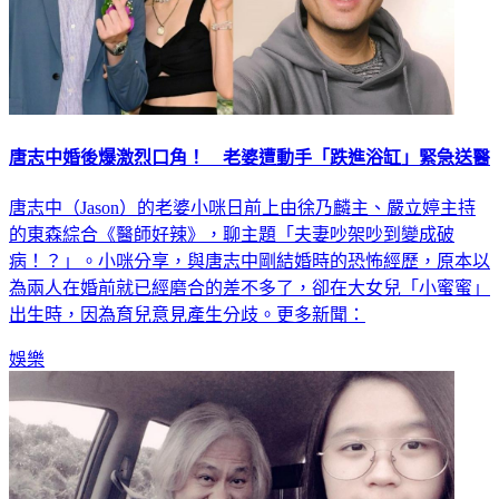
唐志中婚後爆激烈口角！ 老婆遭動手「跌進浴缸」緊急送醫
唐志中（Jason）的老婆小咪日前上由徐乃麟主、嚴立婷主持
的東森綜合《醫師好辣》，聊主題「夫妻吵架吵到變成破
病！？」。小咪分享，與唐志中剛結婚時的恐怖經歷，原本以
為兩人在婚前就已經磨合的差不多了，卻在大女兒「小蜜蜜」
出生時，因為育兒意見產生分歧。更多新聞：
娛樂