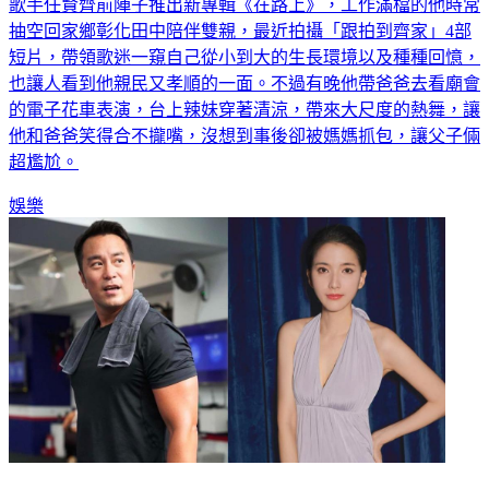
歌手任賢齊前陣子推出新專輯《在路上》，工作滿檔的他時常
抽空回家鄉彰化田中陪伴雙親，最近拍攝「跟拍到齊家」4部
短片，帶領歌迷一窺自己從小到大的生長環境以及種種回憶，
也讓人看到他親民又孝順的一面。不過有晚他帶爸爸去看廟會
的電子花車表演，台上辣妹穿著清涼，帶來大尺度的熱舞，讓
他和爸爸笑得合不攏嘴，沒想到事後卻被媽媽抓包，讓父子倆
超尷尬。
娛樂