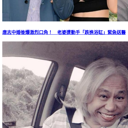
唐志中婚後爆激烈口角！ 老婆遭動手「跌進浴缸」緊急送醫