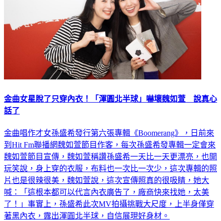
金曲女星脫了只穿內衣！「渾圓北半球」嚇壞魏如萱 說真心
話了
金曲唱作才女孫盛希發行第六張專輯《Boomerang》，日前來
到Hit Fm聯播網魏如萱節目作客，每次孫盛希發專輯一定會來
魏如萱節目宣傳，魏如萱稱讚孫盛希一天比一天更漂亮，也開
玩笑說，身上穿的衣服，布料也一次比一次少，這次專輯的照
片也是很辣很美，魏如萱說，這次宣傳照真的很吸睛，她大
喊：「這根本都可以代言內衣廣告了，廠商快來找她，太美
了！」事實上，孫盛希此次MV拍攝挑戰大尺度，上半身僅穿
著黑內衣，露出渾圓北半球，自信展現好身材。