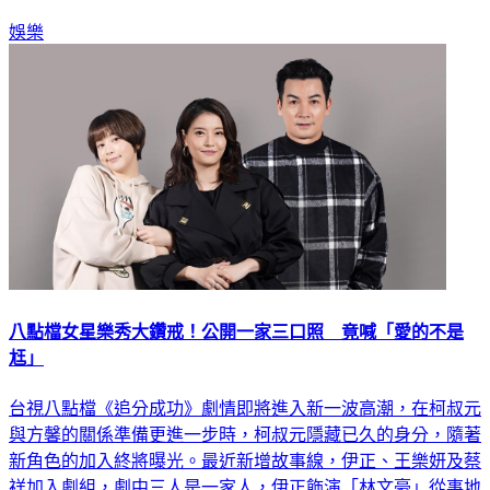
娛樂
八點檔女星樂秀大鑽戒！公開一家三口照 竟喊「愛的不是
尪」
台視八點檔《追分成功》劇情即將進入新一波高潮，在柯叔元
與方馨的關係準備更進一步時，柯叔元隱藏已久的身分，隨著
新角色的加入終將曝光。最近新增故事線，伊正、王樂妍及蔡
祥加入劇組，劇中三人是一家人，伊正飾演「林文豪」從事地