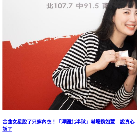
金曲女星脫了只穿內衣！「渾圓北半球」嚇壞魏如萱 說真心
話了