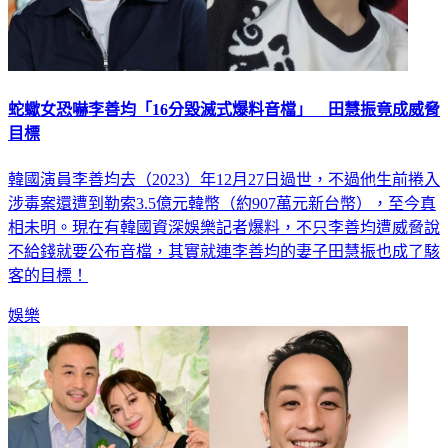
蛇蠍女恐嚇李善均「16分毀滅式爆料音檔」 田慧振竟成威脅
目標
韓國演員李善均去（2023）年12月27日過世，不過他生前捲入
涉毒案還遭到勒索3.5億元韓幣（約907萬元新台幣），至今真
相未明。現在有韓國資深娛樂記者爆料，不只李善均遭威脅說
不給錢就要公布音檔，其實就連李善均的妻子田慧振也成了駭
客的目標！
娛樂