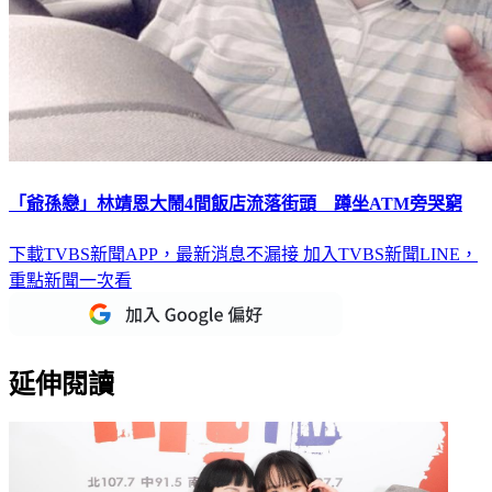
「爺孫戀」林靖恩大鬧4間飯店流落街頭 蹲坐ATM旁哭窮
下載TVBS新聞APP，最新消息不漏接
加入TVBS新聞LINE，
重點新聞一次看
延伸閱讀