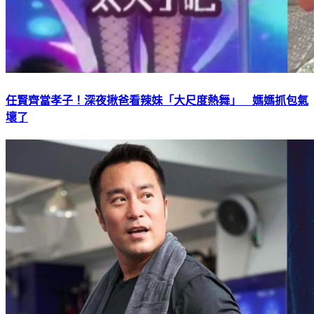
任賢齊當孝子！深夜揪爸看辣妹「大尺度熱舞」 媽媽抓包氣
壞了