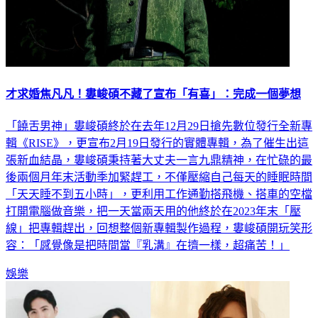
才求婚焦凡凡！婁峻碩不藏了宣布「有喜」：完成一個夢想
「饒舌男神」婁峻碩終於在去年12月29日搶先數位發行全新專
輯《RISE》，更宣布2月19日發行的實體專輯，為了催生出這
張新血結晶，婁峻碩秉持著大丈夫一言九鼎精神，在忙碌的最
後兩個月年末活動季加緊趕工，不僅壓縮自己每天的睡眠時間
「天天睡不到五小時」，更利用工作通勤搭飛機、搭車的空檔
打開電腦做音樂，把一天當兩天用的他終於在2023年末「壓
線」把專輯趕出，回想整個新專輯製作過程，婁峻碩開玩笑形
容：「感覺像是把時間當『乳溝』在擠一樣，超痛苦！」
娛樂