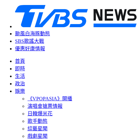
颱風白海豚動態
SBS歌謠大戰
優惠好康情報
首頁
即時
生活
政治
娛樂
《VPOPASIA》開播
演唱會搶票情報
日韓爆米花
歌手動態
綜藝星聞
戲劇星聞