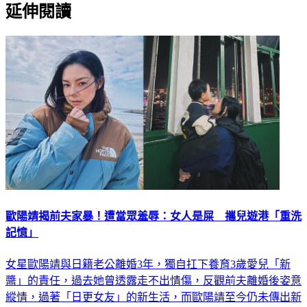
延伸閱讀
歐陽靖揭前夫家暴！遭當眾羞辱：女人是屎 攜兒遊港「重洗
記憶」
女星歐陽靖與日籍老公離婚3年，獨自扛下養育3歲愛兒「新
醬」的責任，過去她曾透露走不出情傷，反觀前夫離婚後姿意
縱情，過著「日更女友」的新生活，而歐陽靖至今仍未傳出新