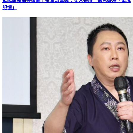
歐陽靖揭前夫家暴！遭當眾羞辱：女人是屎 攜兒遊港「重洗
記憶」