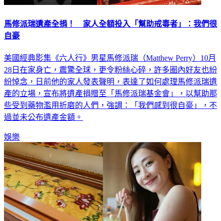
馬修派瑞遺產全捐！ 家人全額投入「幫助戒毒者」：我們很
自豪
美國經典影集《六人行》男星馬修派瑞（Matthew Perry）10月
28日在家身亡，震驚全球，更令粉絲心碎，許多圈內好友也紛
紛悼念，日前他的家人發表聲明，表達了如何處理馬修派瑞遺
產的立場，宣布將遺產捐贈至「馬修派瑞基金會」，以幫助那
些受到藥物濫用折磨的人們，強調：「我們感到很自豪」，不
過並未公布遺產金額。
娛樂