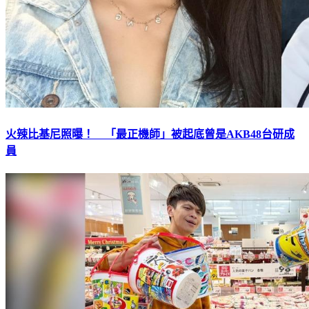
火辣比基尼照曝！ 「最正機師」被起底曾是AKB48台研成
員