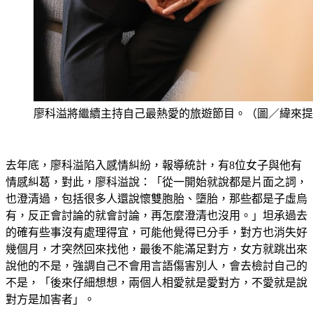
廖科溢將繼續主持自己最熱愛的旅遊節目。（圖／緯來提
去年底，廖科溢陷入感情糾紛，報導統計，有8位女子與他有
情感糾葛，對此，廖科溢說：「從一開始就說都是片面之詞，
也澄清過，包括很多人還說懷雙胞胎、墮胎，那些都是子虛烏
有，反正會討論的就會討論，再怎麼澄清也沒用。」坦承過去
的確有些事沒有處理得宜，可能他覺得已分手，對方也消失好
幾個月，才突然回來找他，最後不能滿足對方，女方就跳出來
說他的不是，強調自己不會用言語傷害別人，會去檢討自己的
不是，「後來仔細想想，兩個人相愛就是愛對方，不愛就是說
對方是加害者」。