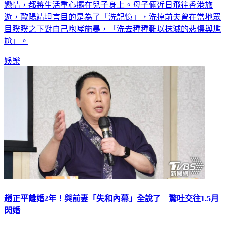
戀情，都將生活重心擺在兒子身上。母子倆近日飛往香港旅
遊，歐陽靖坦言目的是為了「洗記憶」，洗掉前夫曾在當地眾
目睽睽之下對自己咆哮施暴，「洗去種種難以抹滅的悲傷與尷
尬」。
娛樂
趙正平離婚2年！與前妻「失和內幕」全說了 驚吐交往1.5月
閃婚