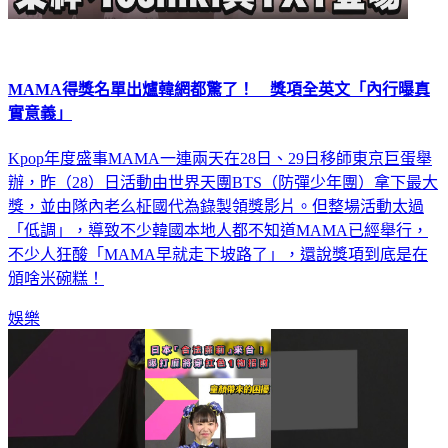
MAMA得獎名單出爐韓網都驚了！ 獎項全英文「內行曝真
實意義」
Kpop年度盛事MAMA一連兩天在28日、29日移師東京巨蛋舉
辦，昨（28）日活動由世界天團BTS（防彈少年團）拿下最大
獎，並由隊內老么柾國代為錄製領獎影片。但整場活動太過
「低調」，導致不少韓國本地人都不知道MAMA已經舉行，
不少人狂酸「MAMA早就走下坡路了」，還說獎項到底是在
頒啥米碗糕！
娛樂