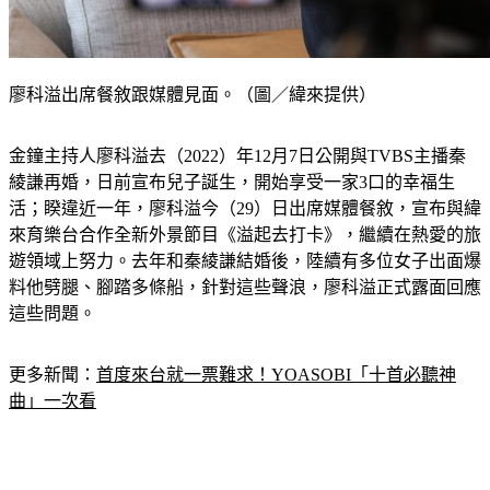
廖科溢出席餐敘跟媒體見面。（圖／緯來提供）
金鐘主持人廖科溢去（2022）年12月7日公開與TVBS主播秦
綾謙再婚，日前宣布兒子誕生，開始享受一家3口的幸福生
活；睽違近一年，廖科溢今（29）日出席媒體餐敘，宣布與緯
來育樂台合作全新外景節目《溢起去打卡》，繼續在熱愛的旅
遊領域上努力。去年和秦綾謙結婚後，陸續有多位女子出面爆
料他劈腿、腳踏多條船，針對這些聲浪，廖科溢正式露面回應
這些問題。
更多新聞：
首度來台就一票難求！YOASOBI「十首必聽神
曲」一次看