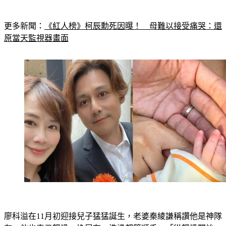
更多新聞：
《紅人榜》柯辰勳死因曝！　母難以接受痛哭：還
原當天監視器畫面
廖科溢在11月初迎接兒子猛猛誕生，老婆秦綾謙稱讚他是神隊