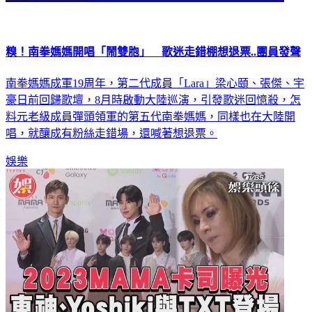
糗！南拳媽媽開唱「鬧雙胞」 歌迷走錯棚想退票..團員發聲
南拳媽媽成軍19周年，第二代成員「Lara」梁心頤、張傑、宇
豪日前回歸歌壇，8月時啟動大陸巡演，引發歌迷回憶殺，怎
料元老級成員彈頭領軍的第五代南拳媽媽，同樣也在大陸開
唱，就釀成有粉絲走錯場，還喊著想退票。
娛樂