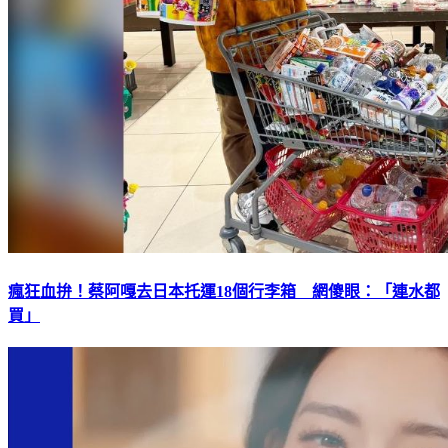
瘋狂血拚！蔡阿嘎去日本托運18個行李箱 網傻眼：「連水都
買」