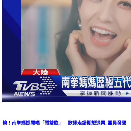
糗！南拳媽媽開唱「鬧雙胞」 歌迷走錯棚想退票..團員發聲