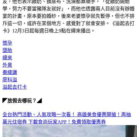
友，他也表示餵奶、換尿布、洗澡都算順手，「從餵奶開始
學，努力不要當豬隊友就好」，而他也透露兩人目前沒有辦婚
宴的計畫，原本要拍婚紗，後來老婆懷孕就先暫停，但也不排
斥這一切，或許在某個地方、感覺對了就會安排。《溢起去打
卡》12月3日起每週日晚上9點在緯來播出。
懷孕
墮胎
緯來
外景
秦綾謙
廖科溢
溢起去打卡
◤放假去哪玩？◢
全台熱門活動、人氣攻略一次看！
高雄美食優惠開搶！再抽
萬元住宿券
下載食尚玩家APP！免費領取優惠券