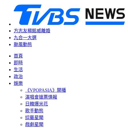
方志友楊銘威離婚
九合一大選
颱風動態
首頁
即時
生活
政治
娛樂
《VPOPASIA》開播
演唱會搶票情報
日韓爆米花
歌手動態
綜藝星聞
戲劇星聞