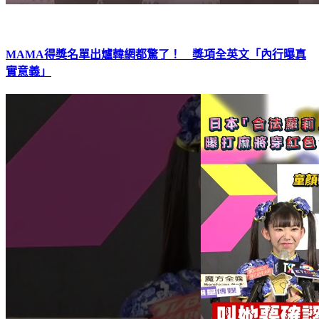
MAMA得獎名單出爐韓網都驚了！ 獎項全英文「內行曝真
實意義」