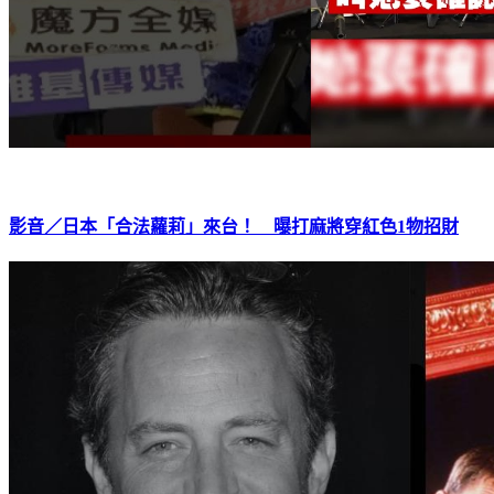
影音／日本「合法蘿莉」來台！ 曝打麻將穿紅色1物招財