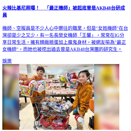
火辣比基尼照曝！ 「最正機師」被起底曾是AKB48台研成
員
機師、空服員是不少人心中嚮往的職業，但是"女姓機師"在台
灣卻是少之又少，有一名長榮女機師「王馨」，常常在IG分
享日常生活，擁有精緻臉蛋加上魔鬼身材，被網友喻為"最正
女機師"，而她也被挖出過去曾是AKB48台灣團的研究生。
娛樂