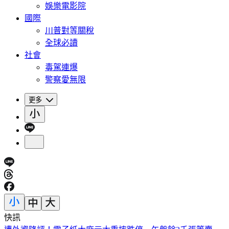
娛樂電影院
國際
川普對等關稅
全球必讀
社會
毒駕連爆
警察愛無限
更多
快訊