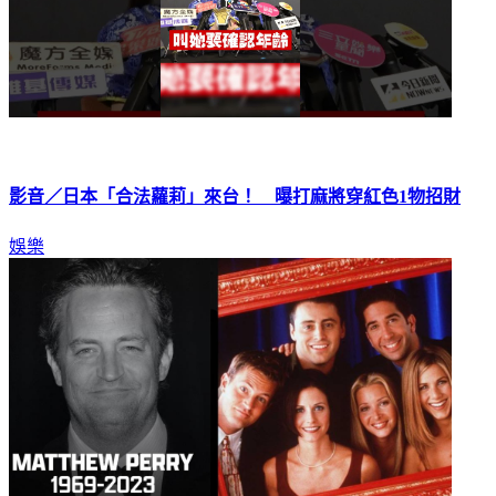
影音／日本「合法蘿莉」來台！ 曝打麻將穿紅色1物招財
娛樂