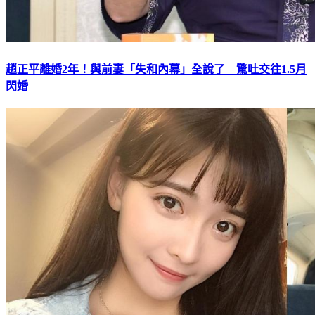
趙正平離婚2年！與前妻「失和內幕」全說了 驚吐交往1.5月
閃婚