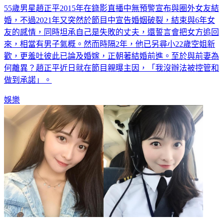
55歲男星趙正平2015年在錄影直播中無預警宣布與圈外女友結
婚，不過2021年又突然於節目中宣告婚姻破裂，結束與6年女
友的感情，同時坦承自己是失敗的丈夫，還誓言會把女方追回
來，相當有男子氣概。然而時隔2年，他已另尋小22歲空姐新
歡，更羞吐彼此已論及婚嫁，正朝著結婚前進。至於與前妻為
何離異？趙正平近日就在節目親曝主因，「我沒辦法被控管和
做到承諾」。
娛樂