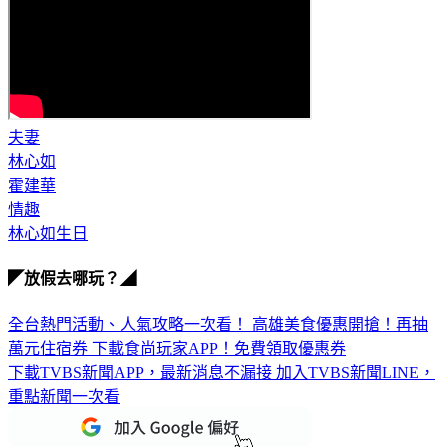
夫妻
林心如
霍建華
情趣
林心如生日
◤放假去哪玩？◢
全台熱門活動、人氣攻略一次看！
高雄美食優惠開搶！再抽
萬元住宿券
下載食尚玩家APP！免費領取優惠券
下載TVBS新聞APP，最新消息不漏接
加入TVBS新聞LINE，
重點新聞一次看