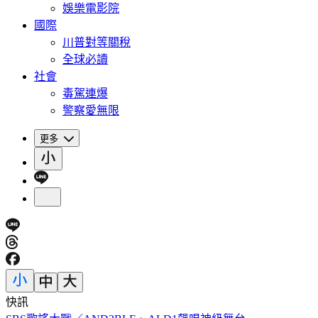
娛樂電影院
國際
川普對等關稅
全球必讀
社會
毒駕連爆
警察愛無限
更多
快訊