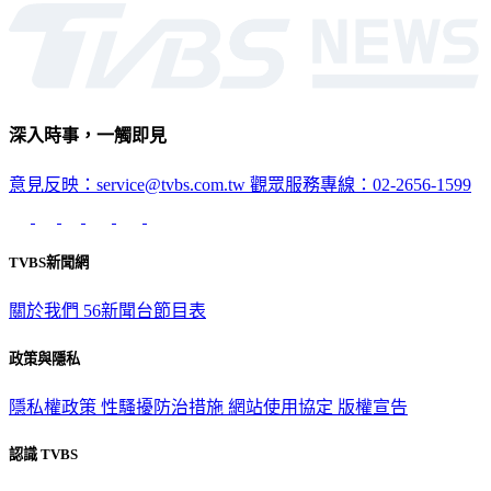
深入時事，一觸即見
意見反映：service@tvbs.com.tw
觀眾服務專線：02-2656-1599
TVBS新聞網
關於我們
56新聞台節目表
政策與隱私
隱私權政策
性騷擾防治措施
網站使用協定
版權宣告
認識 TVBS