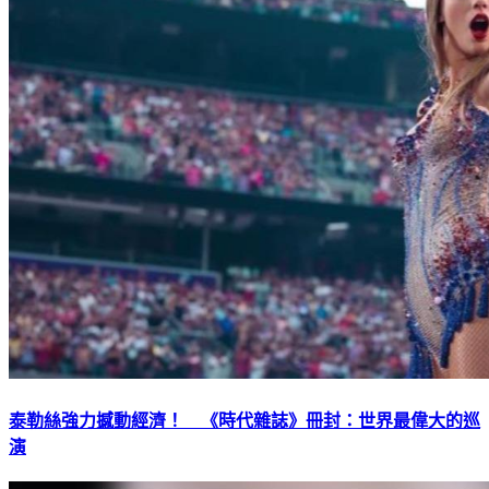
泰勒絲強力撼動經濟！ 《時代雜誌》冊封：世界最偉大的巡
演