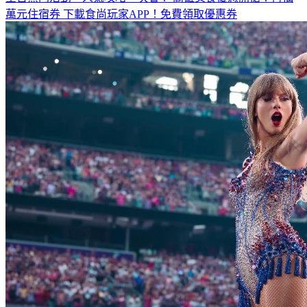
全台熱門活動、人氣攻略一次看！
高雄美食優惠開搶！再抽
萬元住宿券
下載食尚玩家APP！免費領取優惠券