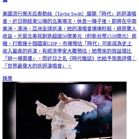
演
美國流行樂天后泰勒絲（Taylor Swift）展開「時代」巡迴演唱
會，近日剛結束52場的北美場次，休息一陣子後，即將在中南
美洲、澳洲、亞洲全球巡演，她的演唱會場場秒殺，締造驚人
收益，光是北美就創造超過50億美元（約新台幣1518億元）商
機，打敗幾十個國家GDP，市場預估「時代」可能成為史上
收入最高的巡演，有經濟學家大膽預估，她帶來的效益堪比
「辦一場奧運」，而近日之名《時代雜誌》也給予崇高評價：
「世界最偉大的巡迴演唱會」。
娛樂