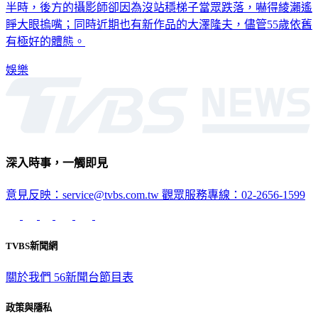
日本女星綾瀨遙近期帶著新片前進釜山影展，沒想到致詞到一
半時，後方的攝影師卻因為沒站穩梯子當眾跌落，嚇得綾瀨遙
睜大眼摀嘴；同時近期也有新作品的大澤隆夫，儘管55歲依舊
有極好的體態。
娛樂
深入時事，一觸即見
意見反映：service@tvbs.com.tw
觀眾服務專線：02-2656-1599
TVBS新聞網
關於我們
56新聞台節目表