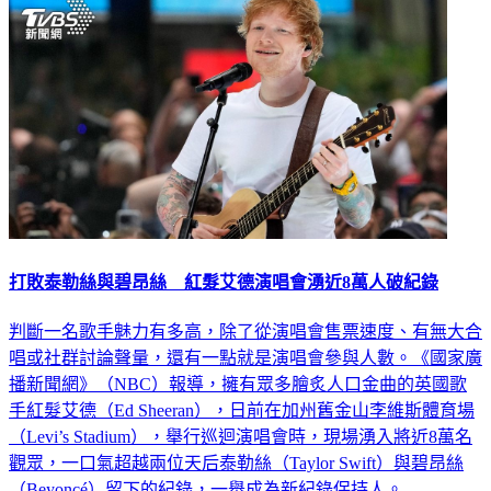
娛樂
打敗泰勒絲與碧昂絲 紅髮艾德演唱會湧近8萬人破紀錄
判斷一名歌手魅力有多高，除了從演唱會售票速度、有無大合
唱或社群討論聲量，還有一點就是演唱會參與人數。《國家廣
播新聞網》（NBC）報導，擁有眾多膾炙人口金曲的英國歌
手紅髮艾德（Ed Sheeran），日前在加州舊金山李維斯體育場
（Levi’s Stadium），舉行巡迴演唱會時，現場湧入將近8萬名
觀眾，一口氣超越兩位天后泰勒絲（Taylor Swift）與碧昂絲