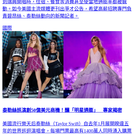
架，加拿大總理、智利總統都喊話求泰勒絲來演出；而碧昂絲
到瑞典開唱時，住宿、餐食等消費甚至使當地通膨率都被撼
動。如今美國主流媒體更刊出爭才公告，希望高薪招聘專門負
責碧昂絲、泰勒絲動向的新聞記者。
國際
泰勒絲巡演創50億美元商機！釀「明星通膨」 專家揭密
美國流行樂天后泰勒絲（Taylor Swift）自去年1月展開睽違五