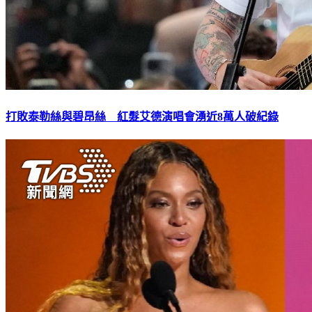
打敗泰勒絲與碧昂絲 紅髮艾德演唱會湧近8萬人破紀錄