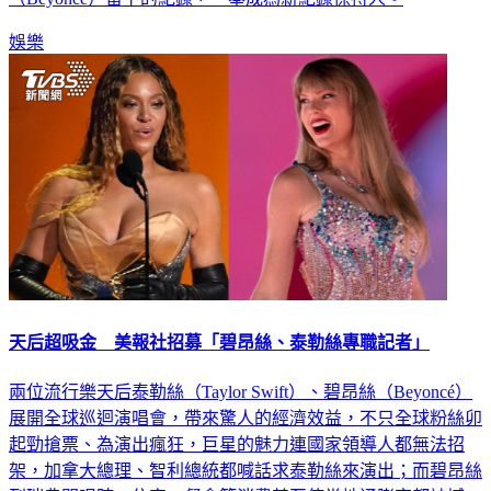
（Beyoncé）留下的紀錄，一舉成為新紀錄保持人。
娛樂
天后超吸金 美報社招募「碧昂絲、泰勒絲專職記者」
兩位流行樂天后泰勒絲（Taylor Swift）、碧昂絲（Beyoncé）
展開全球巡迴演唱會，帶來驚人的經濟效益，不只全球粉絲卯
起勁搶票、為演出瘋狂，巨星的魅力連國家領導人都無法招