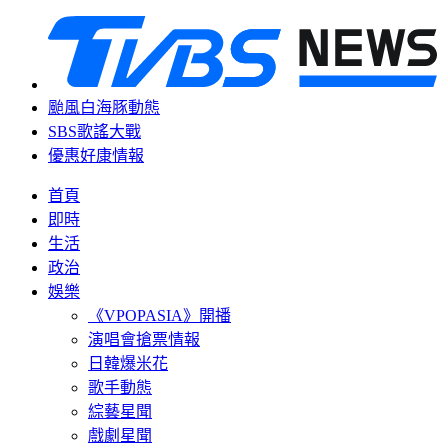
颱風白海豚動態
SBS歌謠大戰
優惠好康情報
首頁
即時
生活
政治
娛樂
《VPOPASIA》開播
演唱會搶票情報
日韓爆米花
歌手動態
綜藝星聞
戲劇星聞