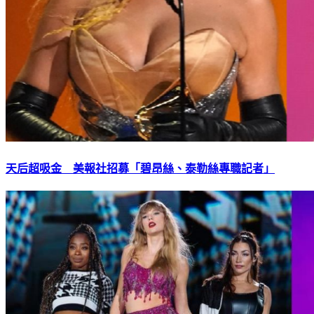
天后超吸金 美報社招募「碧昂絲、泰勒絲專職記者」