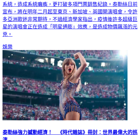
年的世界巡迴演唱會，每場門票最高有1400萬人同時湧入購票
系統，造成系統癱瘓，更打破多項門票銷售紀錄。泰勒絲日前
宣布，將在明年二月起至東京、新加坡、英國開演唱會，令許
多亞洲歌迷非常期待，不過經濟學家指出，疫情後許多超級巨
星的演唱會正在造成「明星通膨」效應，是造成物價飆漲的元
兇。
娛樂
泰勒絲強力撼動經濟！ 《時代雜誌》冊封：世界最偉大的巡