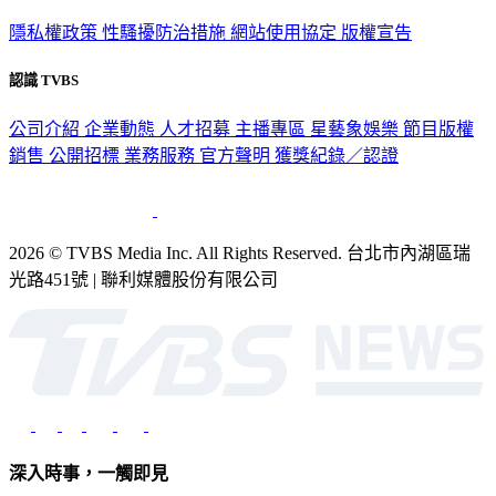
政策與隱私
隱私權政策
性騷擾防治措施
網站使用協定
版權宣告
認識 TVBS
公司介紹
企業動態
人才招募
主播專區
星藝象娛樂
節目版權
銷售
公開招標
業務服務
官方聲明
獲獎紀錄／認證
2026 © TVBS Media Inc. All Rights Reserved. 台北市內湖區瑞
光路451號 | 聯利媒體股份有限公司