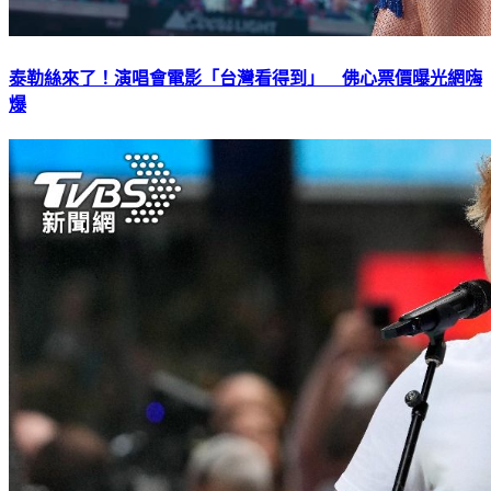
泰勒絲來了！演唱會電影「台灣看得到」 佛心票價曝光網嗨
爆