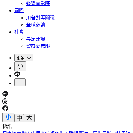
娛樂電影院
國際
川普對等關稅
全球必讀
社會
毒駕連爆
警察愛無限
更多
快訊