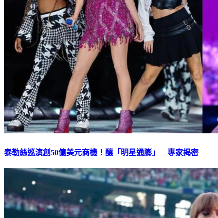
泰勒絲巡演創50億美元商機！釀「明星通膨」 專家揭密