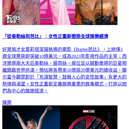
「從泰勒絲到芭比」：女性正重新塑造全球娛樂經濟
好萊塢才女葛莉塔潔薇執導的電影《Barbie芭比》，上映僅3
週全球票房即突破10億美元，成為2023年影視作品的主宰；西
洋樂壇兩大天后泰勒絲、碧昂絲，兩位足以撼動樂壇的巨星相
繼開啟世界巡演，預估將各帶來16億與20億美元的總收益，顯
示當今觀眾對於「充滿智慧、鼓舞人心的女性故事」有更大的
熱情與渴望。女性正重新定義娛樂產業的敘事模式，打造以她
們為中心的娛樂經濟。
娛樂