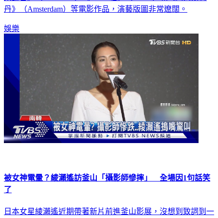
樂謊言》（The Giver）《CATS貓》（CATS）和《阿姆斯特
丹》（Amsterdam）等電影作品，演藝版圖非常遼闊。
娛樂
被女神電暈？綾瀨遙訪釜山「攝影師慘摔」 全場因1句話笑
了