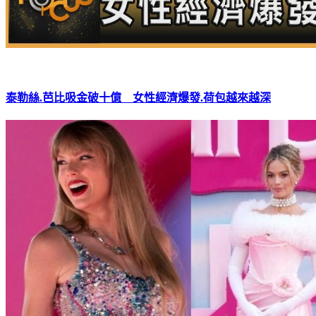
泰勒絲.芭比吸金破十億 女性經濟爆發.荷包越來越深