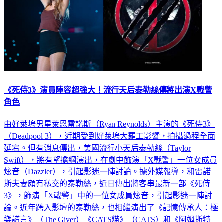
《死侍3》演員陣容超強大！流行天后泰勒絲傳將出演X戰警
角色
由好萊塢男星萊恩雷諾斯（Ryan Reynolds）主演的《死侍3》
（Deadpool 3），近期受到好萊塢大罷工影響，拍攝過程全面
延宕。但有消息傳出，美國流行小天后泰勒絲（Taylor
Swift），將有望擔綱演出，在劇中飾演「X戰警」一位女成員
炫音（Dazzler），引起影迷一陣討論。據外媒報導，和雷諾
斯夫妻頗有私交的泰勒絲，近日傳出將客串最新一部《死侍
3》，飾演「X戰警」中的一位女成員炫音，引起影迷一陣討
論。近年跨入影壇的泰勒絲，也相繼演出了《記憶傳承人：極