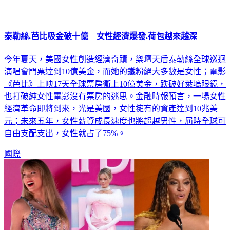
泰勒絲.芭比吸金破十億 女性經濟爆發.荷包越來越深
今年夏天，美國女性創造經濟奇蹟，樂壇天后泰勒絲全球巡迴
演唱會門票達到10億美金，而她的鐵粉絕大多數是女性；電影
《芭比》上映17天全球票房衝上10億美金，跌破好萊塢眼鏡，
也打破純女性電影沒有票房的迷思。金融時報預言，一場女性
經濟革命即將到來，光是美國，女性擁有的資產達到10兆美
元；未來五年，女性薪資成長速度也將超越男性，屆時全球可
自由支配支出，女性就占了75%。
國際