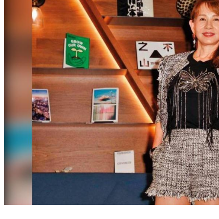
不只李玟！這些女星遭尪背叛 她「試管失敗十多次+罹癌」