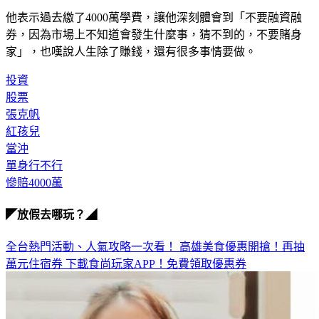
他表示過去繳了4000萬學費，讓他深刻體會到「不要融資融
券，因為市場上不知道會發生什麼事，猜不到的，不要賭身
家」，也嘆說人生除了賺錢，還有很多事情要做。
投資
股票
張克帆
紅孩兒
當沖
單身行不行
慘賠4000萬
◤放假去哪玩？◢
全台熱門活動、人氣攻略一次看！
高雄美食優惠開搶！再抽
萬元住宿券
下載食尚玩家APP！免費領取優惠券