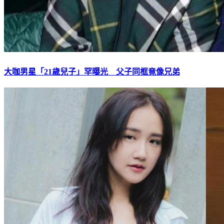
大咖男星「21歲兒子」罕曝光 父子同框竟像兄弟