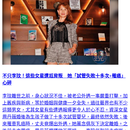
不只李玟！這些女星遭尪背叛 她「試管失敗十多次+罹癌」
心碎
李玟離世之前，身心狀況不佳，被老公外遇一事嚴重打擊，加
上舊疾與新病，等於婚姻與健康一夕全失。過往藝界也有不少
這類男女，尤其女星有些遭遇報導更令人於心不忍。資深女星
周丹薇婚後為生孩子做了十多次試管嬰兒，最終依然失敗；後
來罹患乳癌時，丈夫竟爆出外遇，她萬念俱灰下決定離婚。之
後前夫亦罹癌，周丹薇選擇放下原諒，一直陪伴到前夫病逝。