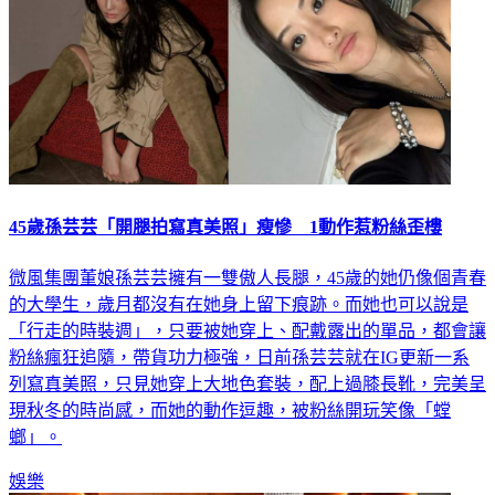
45歲孫芸芸「開腿拍寫真美照」瘦慘 1動作惹粉絲歪樓
微風集團董娘孫芸芸擁有一雙傲人長腿，45歲的她仍像個青春
的大學生，歲月都沒有在她身上留下痕跡。而她也可以說是
「行走的時裝週」，只要被她穿上、配戴露出的單品，都會讓
粉絲瘋狂追隨，帶貨功力極強，日前孫芸芸就在IG更新一系
列寫真美照，只見她穿上大地色套裝，配上過膝長靴，完美呈
現秋冬的時尚感，而她的動作逗趣，被粉絲開玩笑像「螳
螂」。
娛樂