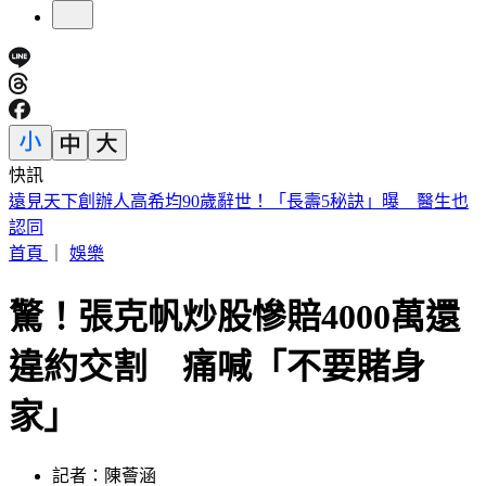
快訊
美股開盤／聯準會升息疑慮意外減緩！標普、那指「雙開高」
首頁
｜
娛樂
驚！張克帆炒股慘賠4000萬還
違約交割 痛喊「不要賭身
家」
記者：陳薈涵
發佈時間：2023.09.20 10:26