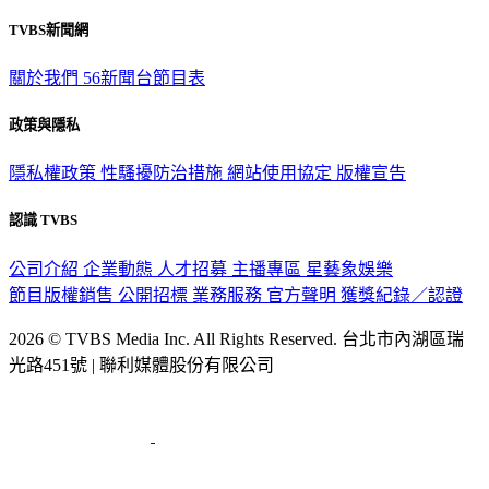
TVBS新聞網
關於我們
56新聞台節目表
政策與隱私
隱私權政策
性騷擾防治措施
網站使用協定
版權宣告
認識 TVBS
公司介紹
企業動態
人才招募
主播專區
星藝象娛樂
節目版權銷售
公開招標
業務服務
官方聲明
獲獎紀錄／認證
2026 © TVBS Media Inc. All Rights Reserved. 台北市內湖區瑞
光路451號 | 聯利媒體股份有限公司