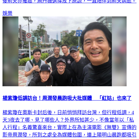
娛樂
楊紫瓊低調訪台！周潤發晨跑吸大批媒體 「紅姑」也來了
楊紫瓊在奧斯卡封后後，日前悄悄拜訪台灣，但行程低調，4
天3夜去了哪、見了哪些人？外界所知甚少，不像當年以「私
人行程」名義驚喜來台，實際上在為主演電影《無雙》宣傳的
影帝周潤發，所到之處全為媒體包圍，連上陽明山晨跑都吸引
媒體車隊緊跟，行程完全透明。