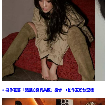
45歲孫芸芸「開腿拍寫真美照」瘦慘 1動作惹粉絲歪樓