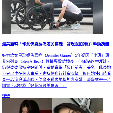
最美靈魂！珍妮佛嘉納為遊民穿鞋 發現跟拍狗仔1舉動讚爆
好萊塢女星珍妮佛嘉納（Jennifer Garner）5年疑因「小班」班
艾佛列克（Ben Affleck）偷情導致離婚後，不僅沒心生怨懟，
仍與婆婆保持良好關係，讓她贏得「最佳前妻」美名；此後她
不只專注在個人事業，也持續進行社會關懷，近日她外出時看
見一名流浪漢赤腳，便毫不猶豫地幫對方穿鞋，暖舉獲得一片
讚賞，稱她為「好萊塢最美靈魂。」
娛樂