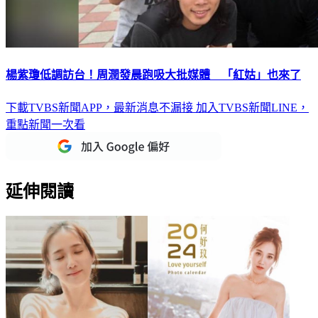
楊紫瓊低調訪台！周潤發晨跑吸大批媒體 「紅姑」也來了
下載TVBS新聞APP，最新消息不漏接
加入TVBS新聞LINE，
重點新聞一次看
延伸閱讀