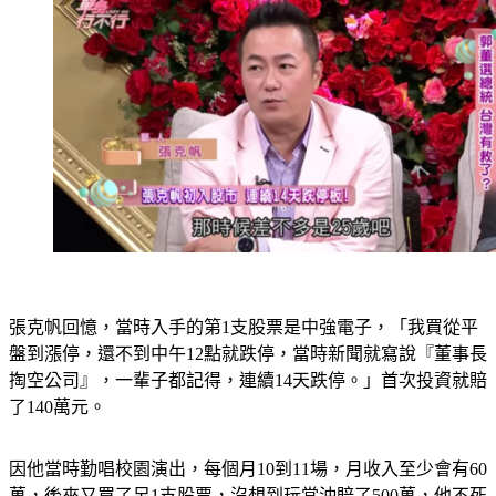
張克帆回憶，當時入手的第1支股票是中強電子，「我買從平
盤到漲停，還不到中午12點就跌停，當時新聞就寫說『董事長
掏空公司』，一輩子都記得，連續14天跌停。」首次投資就賠
了140萬元。
因他當時勤唱校園演出，每個月10到11場，月收入至少會有60
萬，後來又買了另1支股票，沒想到玩當沖賠了500萬，他不死
心，改成放空股票，沒想到賠得更慘，「這樣莫名其妙弄弄