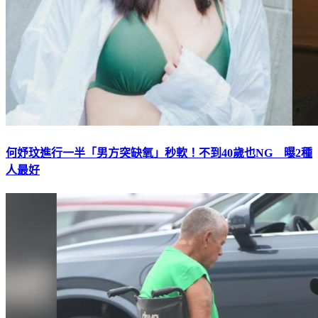
何妤玟進行一半「男方突缺氧」秒軟！不到40歲也NG 曝2種
人最好