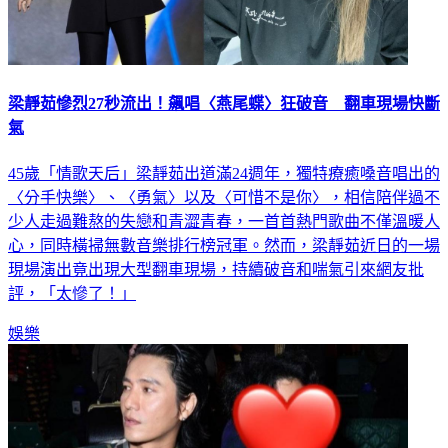
梁靜茹慘烈27秒流出！飆唱〈燕尾蝶〉狂破音 翻車現場快斷
氣
45歲「情歌天后」梁靜茹出道滿24週年，獨特療癒嗓音唱出的
〈分手快樂〉、〈勇氣〉以及〈可惜不是你〉，相信陪伴過不
少人走過難熬的失戀和青澀青春，一首首熱門歌曲不僅溫暖人
心，同時橫掃無數音樂排行榜冠軍。然而，梁靜茹近日的一場
現場演出竟出現大型翻車現場，持續破音和喘氣引來網友批
評，「太慘了！」
娛樂