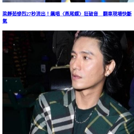
梁靜茹慘烈27秒流出！飆唱〈燕尾蝶〉狂破音 翻車現場快斷
氣