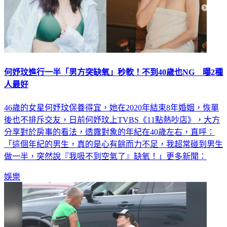
何妤玟進行一半「男方突缺氧」秒軟！不到40歲也NG 曝2種
人最好
46歲的女星何妤玟保養得宜，她在2020年結束8年婚姻，恢單
後也不排斥交友，日前何妤玟上TVBS《11點熱吵店》，大方
分享對於房事的看法，透露對象的年紀在40歲左右，直呼：
「這個年紀的男生，真的是心有餘而力不足，我超常碰到男生
做一半，突然說『我吸不到空氣了』缺氧！」更多新聞：
娛樂