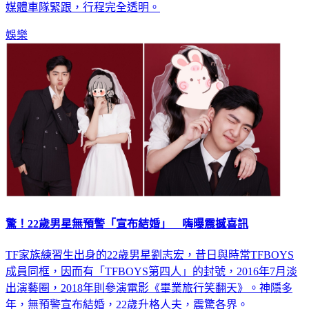
娛樂
驚！22歲男星無預警「宣布結婚」 嗨曝震撼喜訊
TF家族練習生出身的22歲男星劉志宏，昔日與時常TFBOYS
成員同框，因而有「TFBOYS第四人」的封號，2016年7月淡
出演藝圈，2018年則參演電影《畢業旅行笑翻天》。神隱多
年，無預警宣布結婚，22歲升格人夫，震驚各界。