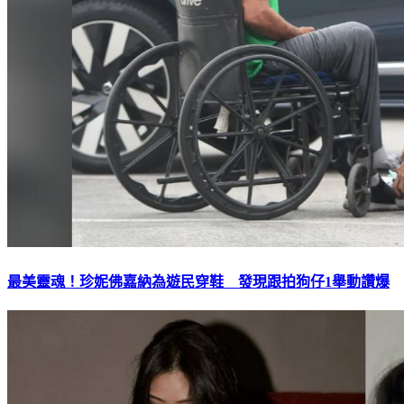
最美靈魂！珍妮佛嘉納為遊民穿鞋 發現跟拍狗仔1舉動讚爆