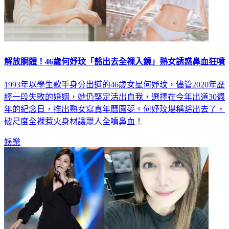
解放胴體！46歲何妤玟「豁出去全裸入鏡」熟女誘惑鼻血狂噴
1993年以學生歌手身分出道的46歲女星何妤玟，儘管2020年歷
經一段失敗的婚姻，她仍堅定活出自我，選擇在今年出道30週
年的紀念日，推出熟女寫真年曆圓夢。何妤玟堪稱豁出去了，
破尺度全裸惹火身材讓眾人全噴鼻血！
娛樂