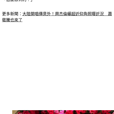
更多新聞：
大陸開唱傳意外！周杰倫曬超近仰角照曝近況　蕭
敬騰也來了