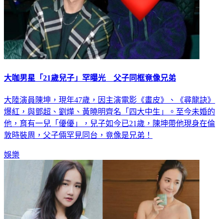
大咖男星「21歲兒子」罕曝光 父子同框竟像兄弟
大陸演員陳坤，現年47歲，因主演電影《畫皮》、《尋龍訣》
爆紅，與鄧超、劉燁、黃曉明齊名「四大中生」。至今未婚的
他，育有一兒「優優」，兒子如今已21歲，陳坤帶他現身在倫
敦時裝周，父子倆罕見同台，竟像是兄弟！
娛樂