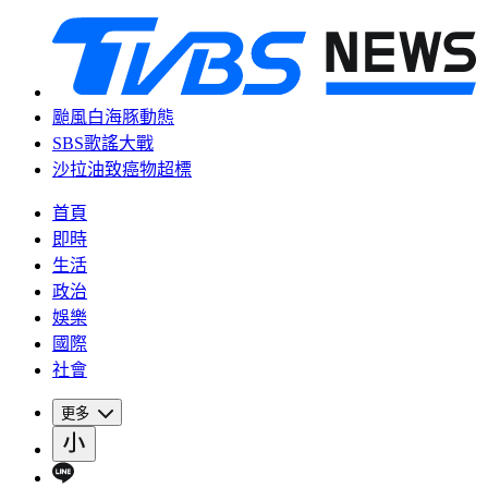
颱風白海豚動態
SBS歌謠大戰
沙拉油致癌物超標
首頁
即時
生活
政治
娛樂
國際
社會
更多