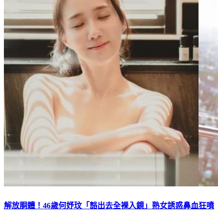
解放胴體！46歲何妤玟「豁出去全裸入鏡」熟女誘惑鼻血狂噴