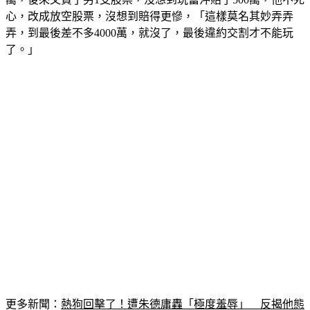
弄，到最後差不多4000萬，就沒了，最後違約交割才不能玩
了。」
更多新聞：
熱狗回擊了！遭朱德庸轟「極度羞辱」　反揭他態
度丕變：很錯愕