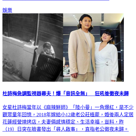
娛樂
杜詩梅急調監視器尋夫！爆「音訊全無」 狂吼後徹夜未歸
女星杜詩梅當年以《麻辣鮮師》「陸小曼」一角爆紅，是不少
觀眾童年回憶，2018年嫁給小12歲老公莊植蘢，婚後兩人定居
花蓮經營燒烤店，夫妻倆感情穩定、生活幸福，豈料，昨
（19）日突在臉書發出「尋人啟事」，直指老公徹夜未歸。
娛樂